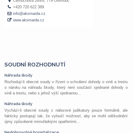
SOUDNÍ ROZHODNUTÍ
Náhrada škody
Rozhodují-li obecné soudy v řízení o schválení dohody o vině a trestu
o nároku na náhradu škody, který není součástí sjednané dohody o
vině a trestu, nebo s jehož výší sjednanou...
Náhrada škody
Vychází-li obecné soudy z nálezové judikatury pouze formálně, ale
fakticky postupují tak, že vyloučí možnost, aby se mohl odškodnění
újmy způsobené mimořádnými opatřeními...
Nedobrovolná hospitalizace