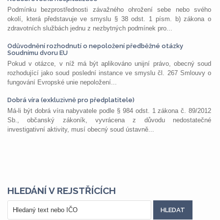
Podmínku bezprostřednosti závažného ohrožení sebe nebo svého
okolí, která představuje ve smyslu § 38 odst. 1 písm. b) zákona o
zdravotních službách jednu z nezbytných podmínek pro...
Odůvodnění rozhodnutí o nepoložení předběžné otázky
Soudnímu dvoru EU
Pokud v otázce, v níž má být aplikováno unijní právo, obecný soud
rozhodující jako soud poslední instance ve smyslu čl. 267 Smlouvy o
fungování Evropské unie nepoložení...
Dobrá víra (exkluzivně pro předplatitele)
Má-li být dobrá víra nabyvatele podle § 984 odst. 1 zákona č. 89/2012
Sb., občanský zákoník, vyvrácena z důvodu nedostatečné
investigativní aktivity, musí obecný soud ústavně...
HLEDÁNÍ V REJSTŘÍCÍCH