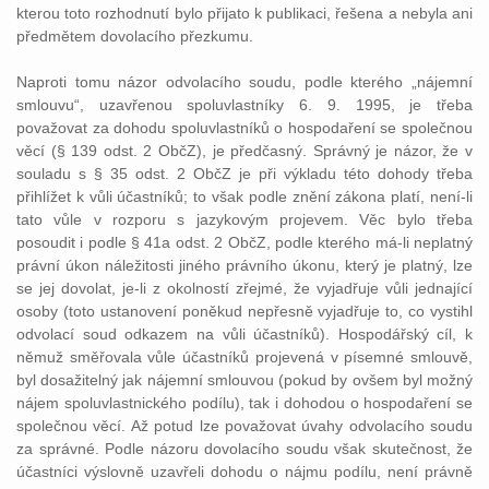
kterou toto rozhodnutí bylo přijato k publikaci, řešena a nebyla ani
předmětem dovolacího přezkumu.
Naproti tomu názor odvolacího soudu, podle kterého „nájemní
smlouvu“, uzavřenou spoluvlastníky 6. 9. 1995, je třeba
považovat za dohodu spoluvlastníků o hospodaření se společnou
věcí (§ 139 odst. 2 ObčZ), je předčasný. Správný je názor, že v
souladu s § 35 odst. 2 ObčZ je při výkladu této dohody třeba
přihlížet k vůli účastníků; to však podle znění zákona platí, není-li
tato vůle v rozporu s jazykovým projevem. Věc bylo třeba
posoudit i podle § 41a odst. 2 ObčZ, podle kterého má-li neplatný
právní úkon náležitosti jiného právního úkonu, který je platný, lze
se jej dovolat, je-li z okolností zřejmé, že vyjadřuje vůli jednající
osoby (toto ustanovení poněkud nepřesně vyjadřuje to, co vystihl
odvolací soud odkazem na vůli účastníků). Hospodářský cíl, k
němuž směřovala vůle účastníků projevená v písemné smlouvě,
byl dosažitelný jak nájemní smlouvou (pokud by ovšem byl možný
nájem spoluvlastnického podílu), tak i dohodou o hospodaření se
společnou věcí. Až potud lze považovat úvahy odvolacího soudu
za správné. Podle názoru dovolacího soudu však skutečnost, že
účastníci výslovně uzavřeli dohodu o nájmu podílu, není právně