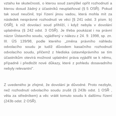
vztahu ke skutečnosti, o kterou soud zamýšlel opřít rozhodnutí a
kterou dosud žádný z účastníků neuplatňoval (§ 5 OSŘ). Pokud
tak soud neučinil, trpí řízení jinou vadou, která mohla mít za
následek nesprávné rozhodnutí ve věci [§ 241 odst. 3 písm. b)
OSŘ], k níž dovolací soud přihlíží, i když nebyla v dovolání
uplatněna (§ 242 odst. 3 OSŘ). Je třeba poukázat i na právní
názor Ústavního soudu, vyjádřený v nálezu z 24. 9. 1998, sp. zn.
III. ÚS 139/98, podle kterého „změna právního náhledu
odvolacího soudu je tudíž důvodem kasačního rozhodnutí
odvolacího soudu, přičemž z hlediska ústavněprávního se tím
účastníkům otevírá možnost uplatnění práva vyjádřit se k němu,
případně i předložit nové důkazy, které z pohledu dosavadního
nebyly relevantní“.
Z uvedeného je zřejmé, že dovolání je důvodné. Proto nezbylo,
než rozhodnutí odvolacího soudu zrušit (§ 243b odst. 1 OSŘ ,
věta za středníkem) a věc vrátit tomuto soudu k dalšímu řízení
(243b odst. 2 OSŘ).