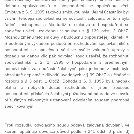
dohodu spoluvlastníků o hospodaření se společnou věcí.
Smlouva z 6. 9. 1995 takovou smlouvou byla. Jejími účastníky byli
všichni tehdejší spoluvlastníci nemovitostí, žalovaná při tom byla
řádně zastoupena a šlo tudíž o smlouvu o hospodaření se
společnou věcí, uzavřenou v souladu s § 139 odst. 2 ObčZ.
Možnou změnu této smlouvy v budoucnu připouštěl její článek IX.
S podrobným výkladem postupů při rozhodování spoluvlastníků o
hospodaření se společnou věcí ve světle zákonné úpravy v
dopadu na danou věc pak odvolací soud uzavřel, že rozhodnutí
spoluvlastníků z 2. 1. 1999 o hospodaření s předmětnými
nemovitostmi za neúčasti žalobkyně jako jednoho z nich bylo
absolutně neplatné z důvodů uvedených v § 39 ObčZ a učiněné v
rozporu s § 3 odst. 1 ObčZ. Dohoda z 6. 9. 1995 byla naopak
platná a nebylo-li dosud rozhodnuto o jiném způsobu
hospodaření, příslušela žalobkyni požadovaná náhrada ve smyslu
příslušných zákonných ustanovení odvolacím soudem podrobně
specifikovaným.
Proti rozsudku odvolacího soudu podává žalovaná dovolání, ve
kterém uplatňuje dovolací důvod podle § 241 odst. 3 písm. d)