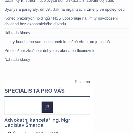
Uzavírky místních i účelových komunikací a zřizování objížděk
Byznys a paragrafy, díl 39.: Jak na organizační změny ve společnosti
Konec prázdných holdingů? NSS upozorňuje na limity osvobození
dividend bez ekonomického důvodu
Náhrada škody
Limity hudebního samplingu aneb konečně víme, co je pastiš
Prodloužení zkušební doby ze zákona po flexinovele
Náhrada škody