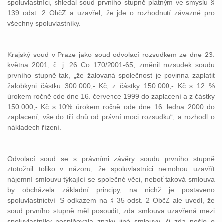
spoluvlastníci, shledal soud prvního stupně platným ve smyslu §
139 odst. 2 ObčZ a uzavřel, že jde o rozhodnutí závazné pro
všechny spoluvlastníky.
Krajský soud v Praze jako soud odvolací rozsudkem ze dne 23.
května 2001, č. j. 26 Co 170/2001-65, změnil rozsudek soudu
prvního stupně tak, „že žalovaná společnost je povinna zaplatit
žalobkyni částku 300.000,- Kč, z částky 150.000,- Kč s 12 %
úrokem ročně ode dne 16. července 1999 do zaplacení a z částky
150.000,- Kč s 10% úrokem ročně ode dne 16. ledna 2000 do
zaplacení, vše do tří dnů od právní moci rozsudku“, a rozhodl o
nákladech řízení.
Odvolací soud se s právními závěry soudu prvního stupně
ztotožnil toliko v názoru, že spoluvlastníci nemohou uzavřít
nájemní smlouvu týkající se společné věci, neboť taková smlouva
by obcházela základní principy, na nichž je postaveno
spoluvlastnictví. S odkazem na § 35 odst. 2 ObčZ ale uvedl, že
soud prvního stupně měl posoudit, zda smlouva uzavřená mezi
spoluvlastníky nesplňovala znaky jiné smlouvy, či zda nešlo o