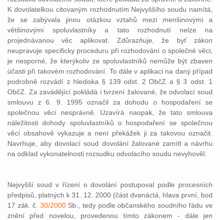
K dovolatelkou citovaným rozhodnutím Nejvyššího soudu namítá,
že se zabývala jinou otázkou vztahů mezi menšinovými a
většinovými spoluvlastníky a tato rozhodnutí nelze na
projednávanou věc aplikovat. Zdůrazňuje, že byť zákon
neupravuje specificky proceduru při rozhodování o společné věci,
je nesporné, že kterýkoliv ze spoluvlastníků nemůže být zbaven
účasti při takovém rozhodování. To dále v aplikaci na daný případ
podrobně rozvádí z hlediska § 139 odst. 2 ObčZ a § 3 odst. 1
ObčZ. Za zavádějící pokládá i tvrzení žalované, že odvolací soud
smlouvu z 6. 9. 1995 označil za dohodu o hospodaření se
společnou věcí nesprávně. Uzavírá naopak, že tato smlouva
náležitosti dohody spoluvlastníků o hospodaření se společnou
věcí obsahově vykazuje a není překážek ji za takovou označit.
Navrhuje, aby dovolací soud dovolání žalované zamítl a návrhu
na odklad vykonatelnosti rozsudku odvolacího soudu nevyhověl.
Nejvyšší soud v řízení o dovolání postupoval podle procesních
předpisů, platných k 31. 12. 2000 (část dvanáctá, hlava první, bod
17 zák. č.
30/2000
Sb., tedy podle občanského soudního řádu ve
znění před novelou, provedenou tímto zákonem - dále jen