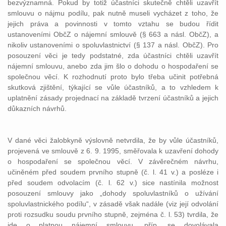
bezvýznamná. Pokud by totiž účastníci skutečně chtěli uzavřít
smlouvu o nájmu podílu, pak nutně museli vycházet z toho, že
jejich práva a povinnosti v tomto vztahu se budou řídit
ustanoveními ObčZ o nájemní smlouvě (§ 663 a násl. ObčZ), a
nikoliv ustanoveními o spoluvlastnictví (§ 137 a násl. ObčZ). Pro
posouzení věci je tedy podstatné, zda účastníci chtěli uzavřít
nájemní smlouvu, anebo zda jim šlo o dohodu o hospodaření se
společnou věcí. K rozhodnutí proto bylo třeba učinit potřebná
skutková zjištění, týkající se vůle účastníků, a to vzhledem k
uplatnění zásady projednací na základě tvrzení účastníků a jejich
důkazních návrhů.
V dané věci žalobkyně výslovně netvrdila, že by vůle účastníků,
projevená ve smlouvě z 6. 9. 1995, směřovala k uzavření dohody
o hospodaření se společnou věcí. V závěrečném návrhu,
učiněném před soudem prvního stupně (č. l. 41 v.) a posléze i
před soudem odvolacím (č. l. 62 v.) sice nastínila možnost
posouzení smlouvy jako „dohody spoluvlastníků o užívání
spoluvlastnického podílu“, v zásadě však nadále (viz její odvolání
proti rozsudku soudu prvního stupně, zejména č. l. 53) tvrdila, že
jde o platnou nájemní smlouvu, příp. se dovolávala