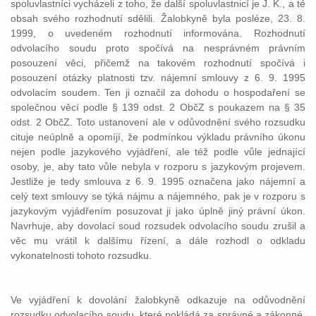
spoluvlastníci vycházeli z toho, že další spoluvlastnicí je J. K., a té
obsah svého rozhodnutí sdělili. Žalobkyně byla posléze, 23. 8.
1999, o uvedeném rozhodnutí informována. Rozhodnutí
odvolacího soudu proto spočívá na nesprávném právním
posouzení věci, přičemž na takovém rozhodnutí spočívá i
posouzení otázky platnosti tzv. nájemní smlouvy z 6. 9. 1995
odvolacím soudem. Ten ji označil za dohodu o hospodaření se
společnou věcí podle § 139 odst. 2 ObčZ s poukazem na § 35
odst. 2 ObčZ. Toto ustanovení ale v odůvodnění svého rozsudku
cituje neúplně a opomíjí, že podmínkou výkladu právního úkonu
nejen podle jazykového vyjádření, ale též podle vůle jednající
osoby, je, aby tato vůle nebyla v rozporu s jazykovým projevem.
Jestliže je tedy smlouva z 6. 9. 1995 označena jako nájemní a
celý text smlouvy se týká nájmu a nájemného, pak je v rozporu s
jazykovým vyjádřením posuzovat ji jako úplně jiný právní úkon.
Navrhuje, aby dovolací soud rozsudek odvolacího soudu zrušil a
věc mu vrátil k dalšímu řízení, a dále rozhodl o odkladu
vykonatelnosti tohoto rozsudku.
Ve vyjádření k dovolání žalobkyně odkazuje na odůvodnění
rozsudku odvolacího soudu, které pokládá za správné a zákonné.