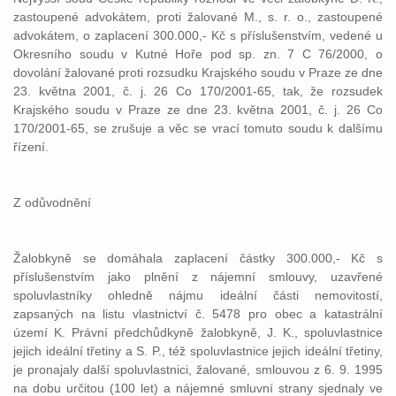
zastoupené advokátem, proti žalované M., s. r. o., zastoupené
advokátem, o zaplacení 300.000,- Kč s příslušenstvím, vedené u
Okresního soudu v Kutné Hoře pod sp. zn. 7 C 76/2000, o
dovolání žalované proti rozsudku Krajského soudu v Praze ze dne
23. května 2001, č. j. 26 Co 170/2001-65, tak, že rozsudek
Krajského soudu v Praze ze dne 23. května 2001, č. j. 26 Co
170/2001-65, se zrušuje a věc se vrací tomuto soudu k dalšímu
řízení.
Z odůvodnění
Žalobkyně se domáhala zaplacení částky 300.000,- Kč s
příslušenstvím jako plnění z nájemní smlouvy, uzavřené
spoluvlastníky ohledně nájmu ideální části nemovitostí,
zapsaných na listu vlastnictví č. 5478 pro obec a katastrální
území K. Právní předchůdkyně žalobkyně, J. K., spoluvlastnice
jejich ideální třetiny a S. P., též spoluvlastnice jejich ideální třetiny,
je pronajaly další spoluvlastnici, žalované, smlouvou z 6. 9. 1995
na dobu určitou (100 let) a nájemné smluvní strany sjednaly ve