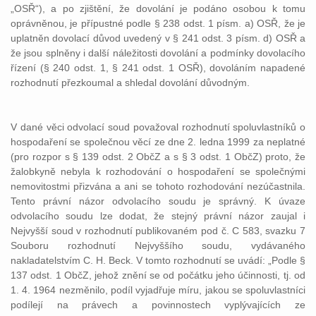
„OSŘ“), a po zjištění, že dovolání je podáno osobou k tomu
oprávněnou, je přípustné podle § 238 odst. 1 písm. a) OSŘ, že je
uplatněn dovolací důvod uvedený v § 241 odst. 3 písm. d) OSŘ a
že jsou splněny i další náležitosti dovolání a podmínky dovolacího
řízení (§ 240 odst. 1, § 241 odst. 1 OSŘ), dovoláním napadené
rozhodnutí přezkoumal a shledal dovolání důvodným.
V dané věci odvolací soud považoval rozhodnutí spoluvlastníků o
hospodaření se společnou věcí ze dne 2. ledna 1999 za neplatné
(pro rozpor s § 139 odst. 2 ObčZ a s § 3 odst. 1 ObčZ) proto, že
žalobkyně nebyla k rozhodování o hospodaření se společnými
nemovitostmi přizvána a ani se tohoto rozhodování nezúčastnila.
Tento právní názor odvolacího soudu je správný. K úvaze
odvolacího soudu lze dodat, že stejný právní názor zaujal i
Nejvyšší soud v rozhodnutí publikovaném pod č. C 583, svazku 7
Souboru rozhodnutí Nejvyššího soudu, vydávaného
nakladatelstvím C. H. Beck. V tomto rozhodnutí se uvádí: „Podle §
137 odst. 1 ObčZ, jehož znění se od počátku jeho účinnosti, tj. od
1. 4. 1964 nezměnilo, podíl vyjadřuje míru, jakou se spoluvlastníci
podílejí na právech a povinnostech vyplývajících ze