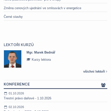
Změna cenových ujednání ve smlouvách v energetice
Černé stavby
LEKTOŘI KURZŮ
ář
Mgr. Veronika Pázmá
Kurzy lektora
všichni lektoři
KONFERENCE
01.10.2026
Trestní právo daňové - 1.10.2026
02.10.2026