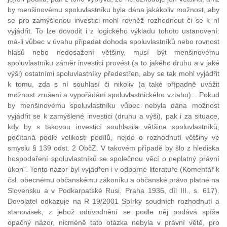
by menšinovému spoluvlastníku byla dána jakákoliv možnost, aby
se pro zamýšlenou investici mohl rovněž rozhodnout či se k ní
vyjádřit. To lze dovodit i z logického výkladu tohoto ustanovení:
má-li vůbec v úvahu připadat dohoda spoluvlastníků nebo rovnost
hlasů nebo nedosažení většiny, musí být menšinovému
spoluvlastníku záměr investici provést (a to jakého druhu a v jaké
výši) ostatními spoluvlastníky předestřen, aby se tak mohl vyjádřit
k tomu, zda s ní souhlasí či nikoliv (a také případně uvážit
možnost zrušení a vypořádání spoluvlastnického vztahu)... Pokud
by menšinovému spoluvlastníku vůbec nebyla dána možnost
vyjádřit se k zamýšlené investici (druhu a výši), pak i za situace,
kdy by s takovou investicí souhlasila většina spoluvlastníků,
počítaná podle velikosti podílů, nejde o rozhodnutí většiny ve
smyslu § 139 odst. 2 ObčZ. V takovém případě by šlo z hlediska
hospodaření spoluvlastníků se společnou věcí o neplatný právní
úkon“. Tento názor byl vyjádřen i v odborné literatuře (Komentář k
čsl. obecnému občanskému zákoníku a občanské právo platné na
Slovensku a v Podkarpatské Rusi. Praha 1936, díl III., s. 617).
Dovolatel odkazuje na R 19/2001 Sbírky soudních rozhodnutí a
stanovisek, z jehož odůvodnění se podle něj podává spíše
opačný názor, nicméně tato otázka nebyla v právní větě, pro