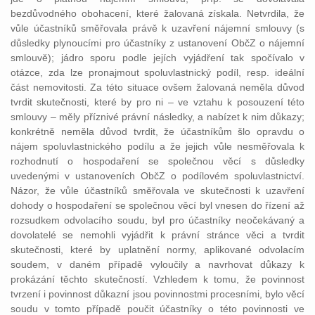
bezdůvodného obohacení, které žalovaná získala. Netvrdila, že
vůle účastníků směřovala právě k uzavření nájemní smlouvy (s
důsledky plynoucími pro účastníky z ustanovení ObčZ o nájemní
smlouvě); jádro sporu podle jejích vyjádření tak spočívalo v
otázce, zda lze pronajmout spoluvlastnický podíl, resp. ideální
část nemovitosti. Za této situace ovšem žalovaná neměla důvod
tvrdit skutečnosti, které by pro ni – ve vztahu k posouzení této
smlouvy – měly příznivé právní následky, a nabízet k nim důkazy;
konkrétně neměla důvod tvrdit, že účastníkům šlo opravdu o
nájem spoluvlastnického podílu a že jejich vůle nesměřovala k
rozhodnutí o hospodaření se společnou věcí s důsledky
uvedenými v ustanoveních ObčZ o podílovém spoluvlastnictví.
Názor, že vůle účastníků směřovala ve skutečnosti k uzavření
dohody o hospodaření se společnou věcí byl vnesen do řízení až
rozsudkem odvolacího soudu, byl pro účastníky neočekávaný a
dovolatelé se nemohli vyjádřit k právní stránce věci a tvrdit
skutečnosti, které by uplatnění normy, aplikované odvolacím
soudem, v daném případě vyloučily a navrhovat důkazy k
prokázání těchto skutečností. Vzhledem k tomu, že povinnost
tvrzení i povinnost důkazní jsou povinnostmi procesními, bylo věcí
soudu v tomto případě poučit účastníky o této povinnosti ve