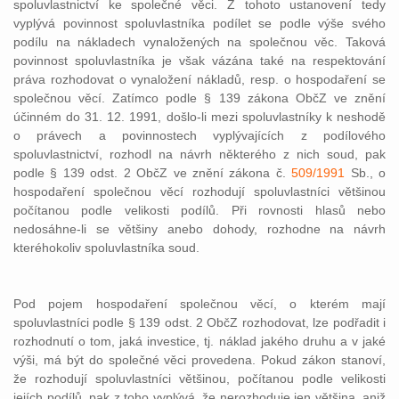
spoluvlastnictví ke společné věci. Z tohoto ustanovení tedy
vyplývá povinnost spoluvlastníka podílet se podle výše svého
podílu na nákladech vynaložených na společnou věc. Taková
povinnost spoluvlastníka je však vázána také na respektování
práva rozhodovat o vynaložení nákladů, resp. o hospodaření se
společnou věcí. Zatímco podle § 139 zákona ObčZ ve znění
účinném do 31. 12. 1991, došlo-li mezi spoluvlastníky k neshodě
o právech a povinnostech vyplývajících z podílového
spoluvlastnictví, rozhodl na návrh některého z nich soud, pak
podle § 139 odst. 2 ObčZ ve znění zákona č.
509/1991
Sb., o
hospodaření společnou věcí rozhodují spoluvlastníci většinou
počítanou podle velikosti podílů. Při rovnosti hlasů nebo
nedosáhne-li se většiny anebo dohody, rozhodne na návrh
kteréhokoliv spoluvlastníka soud.
Pod pojem hospodaření společnou věcí, o kterém mají
spoluvlastníci podle § 139 odst. 2 ObčZ rozhodovat, lze podřadit i
rozhodnutí o tom, jaká investice, tj. náklad jakého druhu a v jaké
výši, má být do společné věci provedena. Pokud zákon stanoví,
že rozhodují spoluvlastníci většinou, počítanou podle velikosti
jejích podílů, pak z toho vyplývá, že nerozhoduje jen většina, aniž