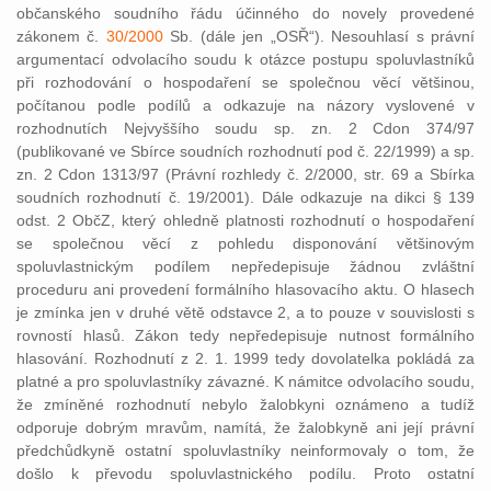
občanského soudního řádu účinného do novely provedené
zákonem č.
30/2000
Sb. (dále jen „OSŘ“). Nesouhlasí s právní
argumentací odvolacího soudu k otázce postupu spoluvlastníků
při rozhodování o hospodaření se společnou věcí většinou,
počítanou podle podílů a odkazuje na názory vyslovené v
rozhodnutích Nejvyššího soudu sp. zn. 2 Cdon 374/97
(publikované ve Sbírce soudních rozhodnutí pod č. 22/1999) a sp.
zn. 2 Cdon 1313/97 (Právní rozhledy č. 2/2000, str. 69 a Sbírka
soudních rozhodnutí č. 19/2001). Dále odkazuje na dikci § 139
odst. 2 ObčZ, který ohledně platnosti rozhodnutí o hospodaření
se společnou věcí z pohledu disponování většinovým
spoluvlastnickým podílem nepředepisuje žádnou zvláštní
proceduru ani provedení formálního hlasovacího aktu. O hlasech
je zmínka jen v druhé větě odstavce 2, a to pouze v souvislosti s
rovností hlasů. Zákon tedy nepředepisuje nutnost formálního
hlasování. Rozhodnutí z 2. 1. 1999 tedy dovolatelka pokládá za
platné a pro spoluvlastníky závazné. K námitce odvolacího soudu,
že zmíněné rozhodnutí nebylo žalobkyni oznámeno a tudíž
odporuje dobrým mravům, namítá, že žalobkyně ani její právní
předchůdkyně ostatní spoluvlastníky neinformovaly o tom, že
došlo k převodu spoluvlastnického podílu. Proto ostatní