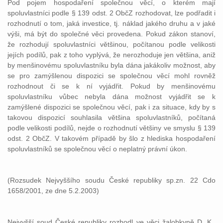
Pod pojem hospodaření společnou věcí, o kterém mají
spoluvlastníci podle § 139 odst. 2 ObčZ rozhodovat, lze podřadit i
rozhodnutí o tom, jaká investice, tj. náklad jakého druhu a v jaké
výši, má být do společné věci provedena. Pokud zákon stanoví,
že rozhodují spoluvlastníci většinou, počítanou podle velikosti
jejích podílů, pak z toho vyplývá, že nerozhoduje jen většina, aniž
by menšinovému spoluvlastníku byla dána jakákoliv možnost, aby
se pro zamýšlenou dispozici se společnou věcí mohl rovněž
rozhodnout či se k ní vyjádřit. Pokud by menšinovému
spoluvlastníku vůbec nebyla dána možnost vyjádřit se k
zamýšlené dispozici se společnou věcí, pak i za situace, kdy by s
takovou dispozicí souhlasila většina spoluvlastníků, počítaná
podle velikosti podílů, nejde o rozhodnutí většiny ve smyslu § 139
odst. 2 ObčZ. V takovém případě by šlo z hlediska hospodaření
spoluvlastníků se společnou věcí o neplatný právní úkon.
(Rozsudek Nejvyššího soudu České republiky sp.zn. 22 Cdo
1658/2001, ze dne 5.2.2003)
Nejvyšší soud České republiky rozhodl ve věci žalobkyně D. K.,