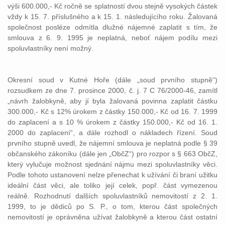
výši 600.000,- Kč ročně se splatností dvou stejně vysokých částek
vždy k 15. 7. příslušného a k 15. 1. následujícího roku. Žalovaná
společnost posléze odmítla dlužné nájemné zaplatit s tím, že
smlouva z 6. 9. 1995 je neplatná, neboť nájem podílu mezi
spoluvlastníky není možný.
Okresní soud v Kutné Hoře (dále „soud prvního stupně“)
rozsudkem ze dne 7. prosince 2000, č. j. 7 C 76/2000-46, zamítl
„návrh žalobkyně, aby jí byla žalovaná povinna zaplatit částku
300.000,- Kč s 12% úrokem z částky 150.000,- Kč od 16. 7. 1999
do zaplacení a s 10 % úrokem z částky 150.000,- Kč od 16. 1.
2000 do zaplacení“, a dále rozhodl o nákladech řízení. Soud
prvního stupně uvedl, že nájemní smlouva je neplatná podle § 39
občanského zákoníku (dále jen „ObčZ“) pro rozpor s § 663 ObčZ,
který vylučuje možnost sjednání nájmu mezi spoluvlastníky věci.
Podle tohoto ustanovení nelze přenechat k užívání či braní užitku
ideální část věci, ale toliko její celek, popř. část vymezenou
reálně. Rozhodnutí dalších spoluvlastníků nemovitostí z 2. 1.
1999, to je dědiců po S. P., o tom, kterou část společných
nemovitostí je oprávněna užívat žalobkyně a kterou část ostatní