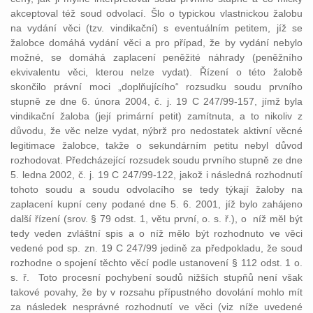
akceptoval též soud odvolací. Šlo o typickou vlastnickou žalobu
na vydání věci (tzv. vindikační) s eventuálním petitem, jíž se
žalobce domáhá vydání věci a pro případ, že by vydání nebylo
možné, se domáhá zaplacení peněžité náhrady (peněžního
ekvivalentu věci, kterou nelze vydat). Řízení o této žalobě
skončilo právní moci „doplňujícího“ rozsudku soudu prvního
stupně ze dne 6. února 2004, č. j. 19 C 247/99-157, jímž byla
vindikační žaloba (její primární petit) zamítnuta, a to nikoliv z
důvodu, že věc nelze vydat, nýbrž pro nedostatek aktivní věcné
legitimace žalobce, takže o sekundárním petitu nebyl důvod
rozhodovat. Předcházející rozsudek soudu prvního stupně ze dne
5. ledna 2002, č. j. 19 C 247/99-122, jakož i následná rozhodnutí
tohoto soudu a soudu odvolacího se tedy týkají žaloby na
zaplacení kupní ceny podané dne 5. 6. 2001, jíž bylo zahájeno
další řízení (srov. § 79 odst. 1, větu první, o. s. ř.), o níž měl být
tedy veden zvláštní spis a o níž mělo být rozhodnuto ve věci
vedené pod sp. zn. 19 C 247/99 jedině za předpokladu, že soud
rozhodne o spojení těchto věcí podle ustanovení § 112 odst. 1 o.
s. ř. Toto procesní pochybení soudů nižších stupňů není však
takové povahy, že by v rozsahu přípustného dovolání mohlo mít
za následek nesprávné rozhodnutí ve věci (viz níže uvedené