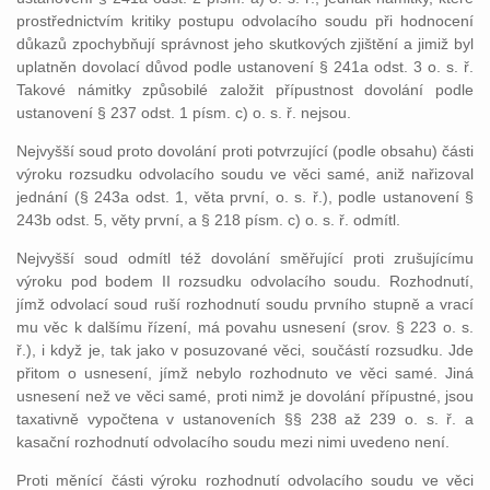
prostřednictvím kritiky postupu odvolacího soudu při hodnocení
důkazů zpochybňují správnost jeho skutkových zjištění a jimiž byl
uplatněn dovolací důvod podle ustanovení § 241a odst. 3 o. s. ř.
Takové námitky způsobilé založit přípustnost dovolání podle
ustanovení § 237 odst. 1 písm. c) o. s. ř. nejsou.
Nejvyšší soud proto dovolání proti potvrzující (podle obsahu) části
výroku rozsudku odvolacího soudu ve věci samé, aniž nařizoval
jednání (§ 243a odst. 1, věta první, o. s. ř.), podle ustanovení §
243b odst. 5, věty první, a § 218 písm. c) o. s. ř. odmítl.
Nejvyšší soud odmítl též dovolání směřující proti zrušujícímu
výroku pod bodem II rozsudku odvolacího soudu. Rozhodnutí,
jímž odvolací soud ruší rozhodnutí soudu prvního stupně a vrací
mu věc k dalšímu řízení, má povahu usnesení (srov. § 223 o. s.
ř.), i když je, tak jako v posuzované věci, součástí rozsudku. Jde
přitom o usnesení, jímž nebylo rozhodnuto ve věci samé. Jiná
usnesení než ve věci samé, proti nimž je dovolání přípustné, jsou
taxativně vypočtena v ustanoveních §§ 238 až 239 o. s. ř. a
kasační rozhodnutí odvolacího soudu mezi nimi uvedeno není.
Proti měnící části výroku rozhodnutí odvolacího soudu ve věci