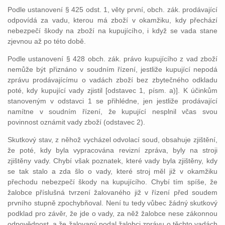
Podle ustanovení § 425 odst. 1, věty první, obch. zák. prodávající
odpovídá za vadu, kterou má zboží v okamžiku, kdy přechází
nebezpečí škody na zboží na kupujícího, i když se vada stane
zjevnou až po této době.
Podle ustanovení § 428 obch. zák. právo kupujícího z vad zboží
nemůže být přiznáno v soudním řízení, jestliže kupující nepodá
zprávu prodávajícímu o vadách zboží bez zbytečného odkladu
poté, kdy kupující vady zjistil [odstavec 1, písm. a)]. K účinkům
stanoveným v odstavci 1 se přihlédne, jen jestliže prodávající
namítne v soudním řízení, že kupující nesplnil včas svou
povinnost oznámit vady zboží (odstavec 2).
Skutkový stav, z něhož vycházel odvolací soud, obsahuje zjištění,
že poté, kdy byla vypracována revizní zpráva, byly na stroji
zjištěny vady. Chybí však poznatek, které vady byla zjištěny, kdy
se tak stalo a zda šlo o vady, které stroj měl již v okamžiku
přechodu nebezpečí škody na kupujícího. Chybí tím spíše, že
žalobce příslušná tvrzení žalovaného již v řízení před soudem
prvního stupně zpochybňoval. Není tu tedy vůbec žádný skutkový
podklad pro závěr, že jde o vady, za něž žalobce nese zákonnou
odpovědnost, a že žalovaný podal žalobci zprávu o těchto vadách