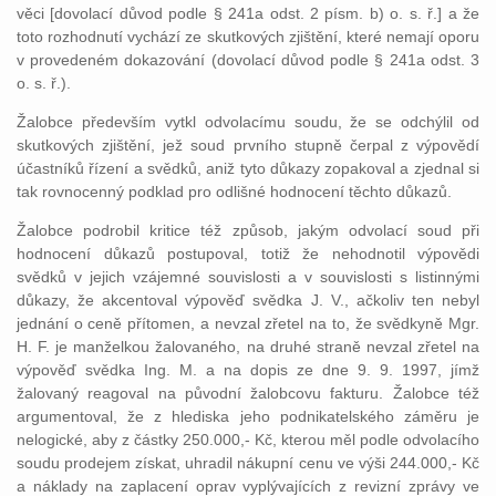
věci [dovolací důvod podle § 241a odst. 2 písm. b) o. s. ř.] a že
toto rozhodnutí vychází ze skutkových zjištění, které nemají oporu
v provedeném dokazování (dovolací důvod podle § 241a odst. 3
o. s. ř.).
Žalobce především vytkl odvolacímu soudu, že se odchýlil od
skutkových zjištění, jež soud prvního stupně čerpal z výpovědí
účastníků řízení a svědků, aniž tyto důkazy zopakoval a zjednal si
tak rovnocenný podklad pro odlišné hodnocení těchto důkazů.
Žalobce podrobil kritice též způsob, jakým odvolací soud při
hodnocení důkazů postupoval, totiž že nehodnotil výpovědi
svědků v jejich vzájemné souvislosti a v souvislosti s listinnými
důkazy, že akcentoval výpověď svědka J. V., ačkoliv ten nebyl
jednání o ceně přítomen, a nevzal zřetel na to, že svědkyně Mgr.
H. F. je manželkou žalovaného, na druhé straně nevzal zřetel na
výpověď svědka Ing. M. a na dopis ze dne 9. 9. 1997, jímž
žalovaný reagoval na původní žalobcovu fakturu. Žalobce též
argumentoval, že z hlediska jeho podnikatelského záměru je
nelogické, aby z částky 250.000,- Kč, kterou měl podle odvolacího
soudu prodejem získat, uhradil nákupní cenu ve výši 244.000,- Kč
a náklady na zaplacení oprav vyplývajících z revizní zprávy ve