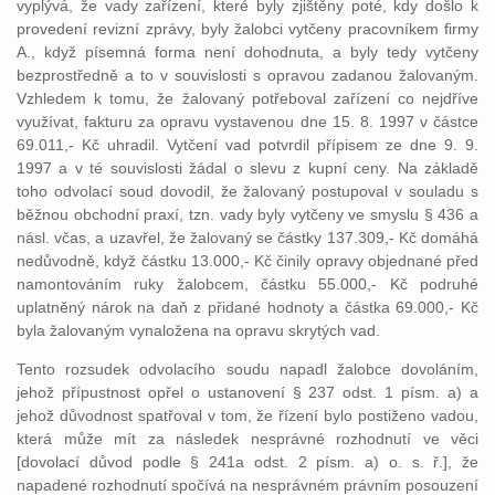
vyplývá, že vady zařízení, které byly zjištěny poté, kdy došlo k
provedení revizní zprávy, byly žalobci vytčeny pracovníkem firmy
A., když písemná forma není dohodnuta, a byly tedy vytčeny
bezprostředně a to v souvislosti s opravou zadanou žalovaným.
Vzhledem k tomu, že žalovaný potřeboval zařízení co nejdříve
využívat, fakturu za opravu vystavenou dne 15. 8. 1997 v částce
69.011,- Kč uhradil. Vytčení vad potvrdil přípisem ze dne 9. 9.
1997 a v té souvislosti žádal o slevu z kupní ceny. Na základě
toho odvolací soud dovodil, že žalovaný postupoval v souladu s
běžnou obchodní praxí, tzn. vady byly vytčeny ve smyslu § 436 a
násl. včas, a uzavřel, že žalovaný se částky 137.309,- Kč domáhá
nedůvodně, když částku 13.000,- Kč činily opravy objednané před
namontováním ruky žalobcem, částku 55.000,- Kč podruhé
uplatněný nárok na daň z přidané hodnoty a částka 69.000,- Kč
byla žalovaným vynaložena na opravu skrytých vad.
Tento rozsudek odvolacího soudu napadl žalobce dovoláním,
jehož přípustnost opřel o ustanovení § 237 odst. 1 písm. a) a
jehož důvodnost spatřoval v tom, že řízení bylo postiženo vadou,
která může mít za následek nesprávné rozhodnutí ve věci
[dovolací důvod podle § 241a odst. 2 písm. a) o. s. ř.], že
napadené rozhodnutí spočívá na nesprávném právním posouzení