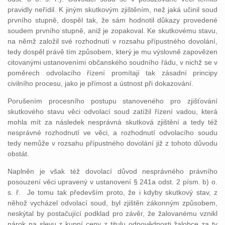
pravidly neřídil. K jiným skutkovým zjištěním, než jaká učinil soud
prvního stupně, dospěl tak, že sám hodnotil důkazy provedené
soudem prvního stupně, aniž je zopakoval. Ke skutkovému stavu,
na němž založil své rozhodnutí v rozsahu přípustného dovolání,
tedy dospěl právě tím způsobem, který je mu výslovně zapovězen
citovanými ustanoveními občanského soudního řádu, v nichž se v
poměrech odvolacího řízení promítají tak zásadní principy
civilního procesu, jako je přímost a ústnost při dokazování.
Porušením procesního postupu stanoveného pro zjišťování
skutkového stavu věci odvolací soud zatížil řízení vadou, která
mohla mít za následek nesprávná skutková zjištění a tedy též
nesprávné rozhodnutí ve věci, a rozhodnutí odvolacího soudu
tedy nemůže v rozsahu přípustného dovolání již z tohoto důvodu
obstát.
Naplněn je však též dovolací důvod nesprávného právního
posouzení věci upravený v ustanovení § 241a odst. 2 písm. b) o.
s. ř. Je tomu tak především proto, že i kdyby skutkový stav, z
něhož vycházel odvolací soud, byl zjištěn zákonným způsobem,
neskýtal by postačující podklad pro závěr, že žalovanému vznikl
nárok na slevu z kupní ceny z titulu odpovědnosti žalobce za ty