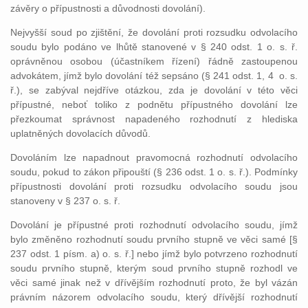
závěry o přípustnosti a důvodnosti dovolání).
Nejvyšší soud po zjištění, že dovolání proti rozsudku odvolacího
soudu bylo podáno ve lhůtě stanovené v § 240 odst. 1 o. s. ř.
oprávněnou osobou (účastníkem řízení) řádně zastoupenou
advokátem, jímž bylo dovolání též sepsáno (§ 241 odst. 1, 4 o. s.
ř.), se zabýval nejdříve otázkou, zda je dovolání v této věci
přípustné, neboť toliko z podnětu přípustného dovolání lze
přezkoumat správnost napadeného rozhodnutí z hlediska
uplatněných dovolacích důvodů.
Dovoláním lze napadnout pravomocná rozhodnutí odvolacího
soudu, pokud to zákon připouští (§ 236 odst. 1 o. s. ř.). Podmínky
přípustnosti dovolání proti rozsudku odvolacího soudu jsou
stanoveny v § 237 o. s. ř.
Dovolání je přípustné proti rozhodnutí odvolacího soudu, jímž
bylo změněno rozhodnutí soudu prvního stupně ve věci samé [§
237 odst. 1 písm. a) o. s. ř.] nebo jímž bylo potvrzeno rozhodnutí
soudu prvního stupně, kterým soud prvního stupně rozhodl ve
věci samé jinak než v dřívějším rozhodnutí proto, že byl vázán
právním názorem odvolacího soudu, který dřívější rozhodnutí