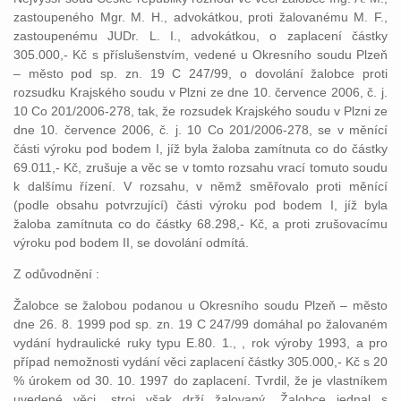
zastoupeného Mgr. M. H., advokátkou, proti žalovanému M. F.,
zastoupenému JUDr. L. I., advokátkou, o zaplacení částky
305.000,- Kč s příslušenstvím, vedené u Okresního soudu Plzeň
– město pod sp. zn. 19 C 247/99, o dovolání žalobce proti
rozsudku Krajského soudu v Plzni ze dne 10. července 2006, č. j.
10 Co 201/2006-278, tak, že rozsudek Krajského soudu v Plzni ze
dne 10. července 2006, č. j. 10 Co 201/2006-278, se v měnící
části výroku pod bodem I, jíž byla žaloba zamítnuta co do částky
69.011,- Kč, zrušuje a věc se v tomto rozsahu vrací tomuto soudu
k dalšímu řízení. V rozsahu, v němž směřovalo proti měnící
(podle obsahu potvrzující) části výroku pod bodem I, jíž byla
žaloba zamítnuta co do částky 68.298,- Kč, a proti zrušovacímu
výroku pod bodem II, se dovolání odmítá.
Z odůvodnění :
Žalobce se žalobou podanou u Okresního soudu Plzeň – město
dne 26. 8. 1999 pod sp. zn. 19 C 247/99 domáhal po žalovaném
vydání hydraulické ruky typu E.80. 1., , rok výroby 1993, a pro
případ nemožnosti vydání věci zaplacení částky 305.000,- Kč s 20
% úrokem od 30. 10. 1997 do zaplacení. Tvrdil, že je vlastníkem
uvedené věci, stroj však drží žalovaný. Žalobce jednal s