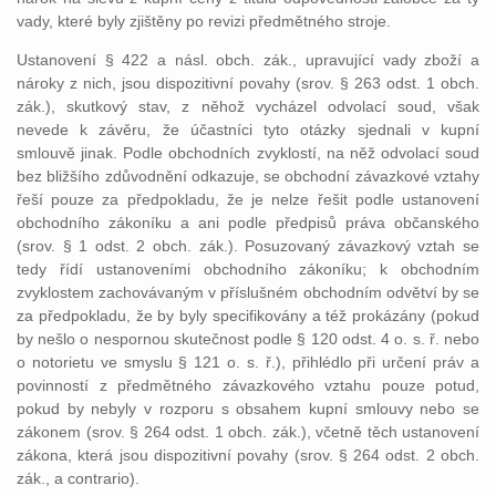
vady, které byly zjištěny po revizi předmětného stroje.
Ustanovení § 422 a násl. obch. zák., upravující vady zboží a
nároky z nich, jsou dispozitivní povahy (srov. § 263 odst. 1 obch.
zák.), skutkový stav, z něhož vycházel odvolací soud, však
nevede k závěru, že účastníci tyto otázky sjednali v kupní
smlouvě jinak. Podle obchodních zvyklostí, na něž odvolací soud
bez bližšího zdůvodnění odkazuje, se obchodní závazkové vztahy
řeší pouze za předpokladu, že je nelze řešit podle ustanovení
obchodního zákoníku a ani podle předpisů práva občanského
(srov. § 1 odst. 2 obch. zák.). Posuzovaný závazkový vztah se
tedy řídí ustanoveními obchodního zákoníku; k obchodním
zvyklostem zachovávaným v příslušném obchodním odvětví by se
za předpokladu, že by byly specifikovány a též prokázány (pokud
by nešlo o nespornou skutečnost podle § 120 odst. 4 o. s. ř. nebo
o notorietu ve smyslu § 121 o. s. ř.), přihlédlo při určení práv a
povinností z předmětného závazkového vztahu pouze potud,
pokud by nebyly v rozporu s obsahem kupní smlouvy nebo se
zákonem (srov. § 264 odst. 1 obch. zák.), včetně těch ustanovení
zákona, která jsou dispozitivní povahy (srov. § 264 odst. 2 obch.
zák., a contrario).