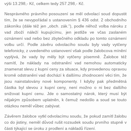
výši 13.298,- Kč, celkem tedy 257.298,- Kč.
Nesprávného právního posouzení se měl odvolací soud dopustit
tím, že se nevypořádal s ustanovením § 436 odst. 2 obchodního
zákoníku (dále též jen „obch. zák.“), podle něhož volba nároku z
vad zboží náleží kupujícímu, jen jestliže ve včas zaslaném
oznámení vad nebo bez zbytečného odkladu po tomto oznámení
volbu určí. Podle závěru odvolacího soudu byly vady vytčeny
telefonicky, z uvedeného ustanovení však podle žalobcova mínění
vyplývá, že vady by měly být vytčeny písemně. Žalobce též
namítl, že náklady na odstranění vad nemohou automaticky
znamenat slevu z kupní ceny za situace, kdy provedenou opravou
kromě odstranění vad dochází k dalšímu zhodnocení věci tím, že
jsou nainstalovány nové komponenty. I kdyby pak předmětná
částka byl slevou z kupní ceny, není možno o ni bez dalšího
snižovat kupní cenu. Jde o samostatný nárok, který musí být
nějakým způsobem uplatněn, k čemuž nedošlo a soud se touto
otázkou neměl vůbec zabývat.
Závěrem žalobce vytkl odvolacímu soudu, že pokud zamítl žalobu
co do jistiny, neměl důvod rušit rozsudek soudu prvního stupně v
části týkající se úroku z prodlení a nákladů řízení.