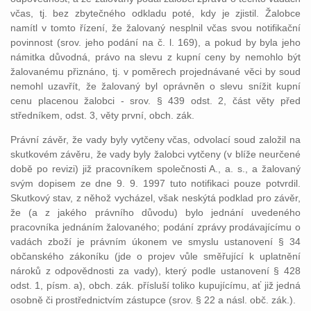
včas, tj. bez zbytečného odkladu poté, kdy je zjistil. Žalobce
namítl v tomto řízení, že žalovaný nesplnil včas svou notifikační
povinnost (srov. jeho podání na č. l. 169), a pokud by byla jeho
námitka důvodná, právo na slevu z kupní ceny by nemohlo být
žalovanému přiznáno, tj. v poměrech projednávané věci by soud
nemohl uzavřít, že žalovaný byl oprávněn o slevu snížit kupní
cenu placenou žalobci - srov. § 439 odst. 2, část věty před
středníkem, odst. 3, věty první, obch. zák.
Právní závěr, že vady byly vytčeny včas, odvolací soud založil na
skutkovém závěru, že vady byly žalobci vytčeny (v blíže neurčené
době po revizi) již pracovníkem společnosti A., a. s., a žalovaný
svým dopisem ze dne 9. 9. 1997 tuto notifikaci pouze potvrdil.
Skutkový stav, z něhož vycházel, však neskýtá podklad pro závěr,
že (a z jakého právního důvodu) bylo jednání uvedeného
pracovníka jednáním žalovaného; podání zprávy prodávajícímu o
vadách zboží je právním úkonem ve smyslu ustanovení § 34
občanského zákoníku (jde o projev vůle směřující k uplatnění
nároků z odpovědnosti za vady), který podle ustanovení § 428
odst. 1, písm. a), obch. zák. přísluší toliko kupujícímu, ať již jedná
osobně či prostřednictvím zástupce (srov. § 22 a násl. obč. zák.).