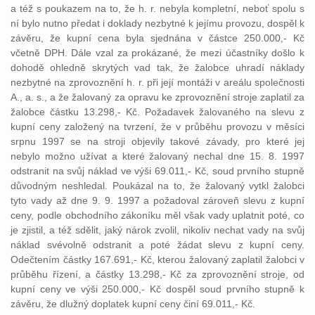
a též s poukazem na to, že h. r. nebyla kompletní, neboť spolu s
ní bylo nutno předat i doklady nezbytné k jejímu provozu, dospěl k
závěru, že kupní cena byla sjednána v částce 250.000,- Kč
včetně DPH. Dále vzal za prokázané, že mezi účastníky došlo k
dohodě ohledně skrytých vad tak, že žalobce uhradí náklady
nezbytné na zprovoznění h. r. při její montáži v areálu společnosti
A., a. s., a že žalovaný za opravu ke zprovoznění stroje zaplatil za
žalobce částku 13.298,- Kč. Požadavek žalovaného na slevu z
kupní ceny založený na tvrzení, že v průběhu provozu v měsíci
srpnu 1997 se na stroji objevily takové závady, pro které jej
nebylo možno užívat a které žalovaný nechal dne 15. 8. 1997
odstranit na svůj náklad ve výši 69.011,- Kč, soud prvního stupně
důvodným neshledal. Poukázal na to, že žalovaný vytkl žalobci
tyto vady až dne 9. 9. 1997 a požadoval zároveň slevu z kupní
ceny, podle obchodního zákoníku měl však vady uplatnit poté, co
je zjistil, a též sdělit, jaký nárok zvolil, nikoliv nechat vady na svůj
náklad svévolně odstranit a poté žádat slevu z kupní ceny.
Odečtením částky 167.691,- Kč, kterou žalovaný zaplatil žalobci v
průběhu řízení, a částky 13.298,- Kč za zprovoznění stroje, od
kupní ceny ve výši 250.000,- Kč dospěl soud prvního stupně k
závěru, že dlužný doplatek kupní ceny činí 69.011,- Kč.