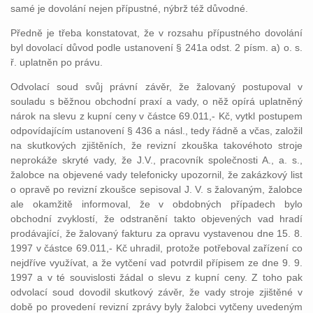
samé je dovolání nejen přípustné, nýbrž též důvodné.
Předně je třeba konstatovat, že v rozsahu přípustného dovolání
byl dovolací důvod podle ustanovení § 241a odst. 2 písm. a) o. s.
ř. uplatněn po právu.
Odvolací soud svůj právní závěr, že žalovaný postupoval v
souladu s běžnou obchodní praxí a vady, o něž opírá uplatněný
nárok na slevu z kupní ceny v částce 69.011,- Kč, vytkl postupem
odpovídajícím ustanovení § 436 a násl., tedy řádně a včas, založil
na skutkových zjištěních, že revizní zkouška takovéhoto stroje
neprokáže skryté vady, že J.V., pracovník společnosti A., a. s.,
žalobce na objevené vady telefonicky upozornil, že zakázkový list
o opravě po revizní zkoušce sepisoval J. V. s žalovaným, žalobce
ale okamžitě informoval, že v obdobných případech bylo
obchodní zvyklostí, že odstranění takto objevených vad hradí
prodávající, že žalovaný fakturu za opravu vystavenou dne 15. 8.
1997 v částce 69.011,- Kč uhradil, protože potřeboval zařízení co
nejdříve využívat, a že vytčení vad potvrdil přípisem ze dne 9. 9.
1997 a v té souvislosti žádal o slevu z kupní ceny. Z toho pak
odvolací soud dovodil skutkový závěr, že vady stroje zjištěné v
době po provedení revizní zprávy byly žalobci vytčeny uvedeným