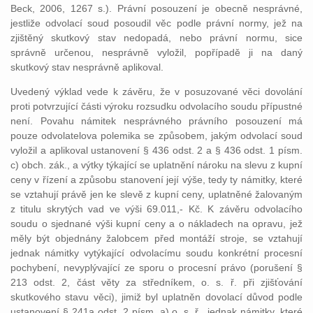
Beck, 2006, 1267 s.). Právní posouzení je obecně nesprávné,
jestliže odvolací soud posoudil věc podle právní normy, jež na
zjištěný skutkový stav nedopadá, nebo právní normu, sice
správně určenou, nesprávně vyložil, popřípadě ji na daný
skutkový stav nesprávně aplikoval.
Uvedený výklad vede k závěru, že v posuzované věci dovolání
proti potvrzující části výroku rozsudku odvolacího soudu přípustné
není. Povahu námitek nesprávného právního posouzení má
pouze odvolatelova polemika se způsobem, jakým odvolací soud
vyložil a aplikoval ustanovení § 436 odst. 2 a § 436 odst. 1 písm.
c) obch. zák., a výtky týkající se uplatnění nároku na slevu z kupní
ceny v řízení a způsobu stanovení její výše, tedy ty námitky, které
se vztahují právě jen ke slevě z kupní ceny, uplatněné žalovaným
z titulu skrytých vad ve výši 69.011,- Kč. K závěru odvolacího
soudu o sjednané výši kupní ceny a o nákladech na opravu, jež
měly být objednány žalobcem před montáží stroje, se vztahují
jednak námitky vytýkající odvolacímu soudu konkrétní procesní
pochybení, nevyplývající ze sporu o procesní právo (porušení §
213 odst. 2, část věty za středníkem, o. s. ř. při zjišťování
skutkového stavu věci), jimiž byl uplatněn dovolací důvod podle
ustanovení § 241a odst. 2 písm. a) o. s. ř., jednak námitky, které