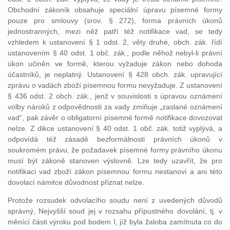
Obchodní zákoník obsahuje speciální úpravu písemné formy
pouze pro smlouvy (srov. § 272), forma právních úkonů
jednostranných, mezi něž patří též notifikace vad, se tedy
vzhledem k ustanovení § 1 odst. 2, věty druhé, obch. zák. řídí
ustanovením § 40 odst. 1 obč. zák., podle něhož nebyl-li právní
úkon učiněn ve formě, kterou vyžaduje zákon nebo dohoda
účastníků, je neplatný. Ustanovení § 428 obch. zák. upravující
zprávu o vadách zboží písemnou formu nevyžaduje. Z ustanovení
§ 436 odst. 2 obch. zák., jenž v souvislosti s úpravou oznámení
volby nároků z odpovědnosti za vady zmiňuje „zaslané oznámení
vad“, pak závěr o obligatorní písemné formě notifikace dovozovat
nelze. Z dikce ustanovení § 40 odst. 1 obč. zák. totiž vyplývá, a
odpovídá též zásadě bezformálnosti právních úkonů v
soukromém právu, že požadavek písemné formy právního úkonu
musí být zákoně stanoven výslovně. Lze tedy uzavřít, že pro
notifikaci vad zboží zákon písemnou formu nestanoví a ani této
dovolací námitce důvodnost přiznat nelze.
Protože rozsudek odvolacího soudu není z uvedených důvodů
správný, Nejvyšší soud jej v rozsahu přípustného dovolání, tj. v
měnící části výroku pod bodem I, jíž byla žaloba zamítnuta co do