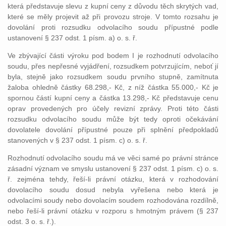
která představuje slevu z kupní ceny z důvodu těch skrytých vad,
které se měly projevit až při provozu stroje. V tomto rozsahu je
dovolání proti rozsudku odvolacího soudu přípustné podle
ustanovení § 237 odst. 1 písm. a) o. s. ř.
Ve zbývající části výroku pod bodem I je rozhodnutí odvolacího
soudu, přes nepřesné vyjádření, rozsudkem potvrzujícím, neboť jí
byla, stejně jako rozsudkem soudu prvního stupně, zamítnuta
žaloba ohledně částky 68.298,- Kč, z níž částka 55.000,- Kč je
spornou částí kupní ceny a částka 13.298,- Kč představuje cenu
oprav provedených pro účely revizní zprávy. Proti této části
rozsudku odvolacího soudu může být tedy oproti očekávání
dovolatele dovolání přípustné pouze při splnění předpokladů
stanovených v § 237 odst. 1 písm. c) o. s. ř.
Rozhodnutí odvolacího soudu má ve věci samé po právní stránce
zásadní význam ve smyslu ustanovení § 237 odst. 1 písm. c) o. s.
ř. zejména tehdy, řeší-li právní otázku, která v rozhodování
dovolacího soudu dosud nebyla vyřešena nebo která je
odvolacími soudy nebo dovolacím soudem rozhodována rozdílně,
nebo řeší-li právní otázku v rozporu s hmotným právem (§ 237
odst. 3 o. s. ř.).