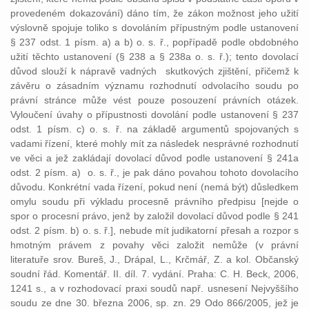
provedeném dokazování) dáno tím, že zákon možnost jeho užití
výslovně spojuje toliko s dovoláním přípustným podle ustanovení
§ 237 odst. 1 písm. a) a b) o. s. ř., popřípadě podle obdobného
užití těchto ustanovení (§ 238 a § 238a o. s. ř.); tento dovolací
důvod slouží k nápravě vadných skutkových zjištění, přičemž k
závěru o zásadním významu rozhodnutí odvolacího soudu po
právní stránce může vést pouze posouzení právních otázek.
Vyloučení úvahy o přípustnosti dovolání podle ustanovení § 237
odst. 1 písm. c) o. s. ř. na základě argumentů spojovaných s
vadami řízení, které mohly mít za následek nesprávné rozhodnutí
ve věci a jež zakládají dovolací důvod podle ustanovení § 241a
odst. 2 písm. a) o. s. ř., je pak dáno povahou tohoto dovolacího
důvodu. Konkrétní vada řízení, pokud není (nemá být) důsledkem
omylu soudu při výkladu procesně právního předpisu [nejde o
spor o procesní právo, jenž by založil dovolací důvod podle § 241
odst. 2 písm. b) o. s. ř.], nebude mít judikatorní přesah a rozpor s
hmotným právem z povahy věci založit nemůže (v právní
literatuře srov. Bureš, J., Drápal, L., Krčmář, Z. a kol. Občanský
soudní řád. Komentář. II. díl. 7. vydání. Praha: C. H. Beck, 2006,
1241 s., a v rozhodovací praxi soudů např. usnesení Nejvyššího
soudu ze dne 30. března 2006, sp. zn. 29 Odo 866/2005, jež je