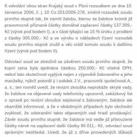
K odvolání obou stran Krajský soud v Plzni rozsudkem ze dne 10.
července 2006, č. j. 10 Co 201/2006-278, změnil rozsudek soudu
prvního stupně tak, že zamítl žalobu, kterou se žalobce kromě již
pravomocně přiznané částky domáhal zaplacení částky 137.309,-
Kč (výrok pod bodem I), a v části týkající se 15 % úroku z prodlení
z částky 305.000,- Kč a ve výroku o nákladech řízení rozsudek
soudu prvního stupně zrušil a věc vrátil tomuto soudu k dalšímu
řízení (výrok pod bodem II).
Odvolací soud se ztotožnil se závěrem soudu prvního stupně, že
kupní cena byla sjednána částkou 250.000,- Kč včetně DPH,
neboť tato skutečnost vyplývá nejen z výpovědi žalovaného a jeho
manželky, nýbrž potvrdil ji i svědek J.V., pracovník společnosti A.,
a. s.; ten rovněž uvedl, že revizní zkouška neprokáže skryté vady,
že žalobce na objevené vady telefonicky upozornil, zakázkový list
o opravě po revizní zkoušce sepisoval s žalovaným, žalobce ale
okamžitě informoval, a že v obdobných případech bylo obchodní
zvyklostí, že odstranění takto objevených vad hradí prodávající.
Závěr soudu prvního stupně, že žalobce má vedle již přisouzené
částky nárok na zaplacení další částky 96.011,- Kč, odvolací soud
správným neshledal. Uvedl, že již z dříve provedených důkazů