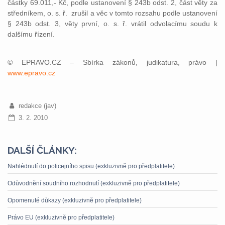
částky 69.011,- Kč, podle ustanovení § 243b odst. 2, část věty za
středníkem, o. s. ř. zrušil a věc v tomto rozsahu podle ustanovení
§ 243b odst. 3, věty první, o. s. ř. vrátil odvolacímu soudu k
dalšímu řízení.
© EPRAVO.CZ – Sbírka zákonů, judikatura, právo |
www.epravo.cz
redakce (jav)
3. 2. 2010
DALŠÍ ČLÁNKY:
Nahlédnutí do policejního spisu (exkluzivně pro předplatitele)
Odůvodnění soudního rozhodnutí (exkluzivně pro předplatitele)
Opomenuté důkazy (exkluzivně pro předplatitele)
Právo EU (exkluzivně pro předplatitele)