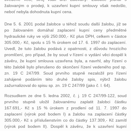
žalovaným o prodeji, k uzavření kupní smlouvy však nedošlo,
neboť nebyla dohodnuta kupní cena.
Dne 5. 6. 2001 podal žalobce u téhož soudu další žalobu, jíž se
po žalovaném domáhal zaplacení kupní ceny předmětné
hydraulické ruky ve výši 250.000,- Kč plus DPH, celkem v částce
305.000,- Kč, spolu s 15 % úrokem od 17. 6. 1997 do zaplacení.
Uvedl, že tuto žalobu podává z opatrnosti, z důvodu hrozícího
promlčení, pro případ, že by soud v řízení o vydání věci dospěl k
závěru, že kupní smlouva uzavřena byla, a navrhl, aby řízení o
této žalobě bylo přerušeno do skončení řízení vedeného pod sp.
zn. 19 C 247/99. Soud prvního stupně nezaložil pro řízení
zahájené podáním této druhé žaloby spis, nýbrž žalobu
zažurnalizoval do spisu sp. zn. 19 C 247/99 (jako č. l. 64).
Rozsudkem ze dne 5. ledna 2002, č. j. 19 C 247/99-122, soud
prvního stupně uložil žalovanému zaplatit žalobci částku
167.691,- Kč s 15 % úrokem z prodlení od 11. 7. 1997 do
zaplacení (výrok pod bodem I) a žalobu na zaplacení částky
305.000,- Kč s příslušenstvím co do částky 137.309,- Kč zamítl
(výrok pod bodem II). Dospěl k závěru, že k uzavření kupní