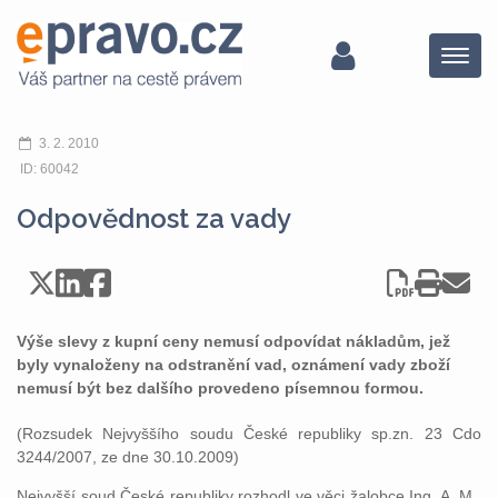
Menu
3. 2. 2010
ID: 60042
Odpovědnost za vady
Výše slevy z kupní ceny nemusí odpovídat nákladům, jež
byly vynaloženy na odstranění vad, oznámení vady zboží
nemusí být bez dalšího provedeno písemnou formou.
(Rozsudek Nejvyššího soudu České republiky sp.zn. 23 Cdo
3244/2007, ze dne 30.10.2009)
Nejvyšší soud České republiky rozhodl ve věci žalobce Ing. A. M.,