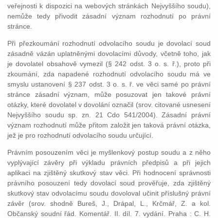
veřejnosti k dispozici na webových stránkách Nejvyššího soudu),
nemůže tedy přivodit zásadní význam rozhodnutí po právní
stránce.
Při přezkoumání rozhodnutí odvolacího soudu je dovolací soud
zásadně vázán uplatněnými dovolacími důvody, včetně toho, jak
je dovolatel obsahově vymezil (§ 242 odst. 3 o. s. ř.), proto při
zkoumání, zda napadené rozhodnutí odvolacího soudu má ve
smyslu ustanovení § 237 odst. 3 o. s. ř. ve věci samé po právní
stránce zásadní význam, může posuzovat jen takové právní
otázky, které dovolatel v dovolání označil (srov. citované usnesení
Nejvyššího soudu sp. zn. 21 Cdo 541/2004). Zásadní právní
význam rozhodnutí může přitom založit jen taková právní otázka,
jež je pro rozhodnutí odvolacího soudu určující.
Právním posouzením věci je myšlenkový postup soudu a z něho
vyplývající závěry při výkladu právních předpisů a při jejich
aplikaci na zjištěný skutkový stav věci. Při hodnocení správnosti
právního posouzení tedy dovolací soud prověřuje, zda zjištěný
skutkový stav odvolacímu soudu dovoloval učinit příslušný právní
závěr (srov. shodně Bureš, J., Drápal, L., Krčmář, Z. a kol.
Občanský soudní řád. Komentář. II. díl. 7. vydání. Praha : C. H.