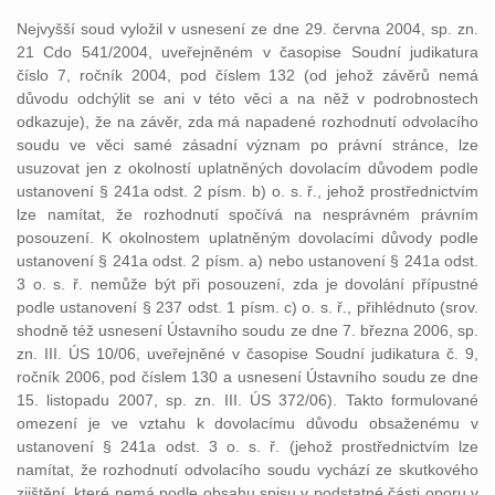
Nejvyšší soud vyložil v usnesení ze dne 29. června 2004, sp. zn.
21 Cdo 541/2004, uveřejněném v časopise Soudní judikatura
číslo 7, ročník 2004, pod číslem 132 (od jehož závěrů nemá
důvodu odchýlit se ani v této věci a na něž v podrobnostech
odkazuje), že na závěr, zda má napadené rozhodnutí odvolacího
soudu ve věci samé zásadní význam po právní stránce, lze
usuzovat jen z okolností uplatněných dovolacím důvodem podle
ustanovení § 241a odst. 2 písm. b) o. s. ř., jehož prostřednictvím
lze namítat, že rozhodnutí spočívá na nesprávném právním
posouzení. K okolnostem uplatněným dovolacími důvody podle
ustanovení § 241a odst. 2 písm. a) nebo ustanovení § 241a odst.
3 o. s. ř. nemůže být při posouzení, zda je dovolání přípustné
podle ustanovení § 237 odst. 1 písm. c) o. s. ř., přihlédnuto (srov.
shodně též usnesení Ústavního soudu ze dne 7. března 2006, sp.
zn. III. ÚS 10/06, uveřejněné v časopise Soudní judikatura č. 9,
ročník 2006, pod číslem 130 a usnesení Ústavního soudu ze dne
15. listopadu 2007, sp. zn. III. ÚS 372/06). Takto formulované
omezení je ve vztahu k dovolacímu důvodu obsaženému v
ustanovení § 241a odst. 3 o. s. ř. (jehož prostřednictvím lze
namítat, že rozhodnutí odvolacího soudu vychází ze skutkového
zjištění, které nemá podle obsahu spisu v podstatné části oporu v