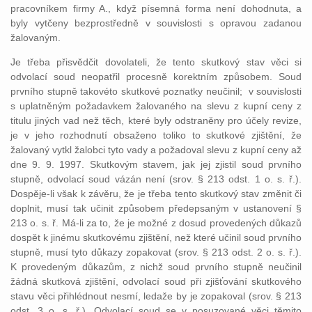
pracovníkem firmy A., když písemná forma není dohodnuta, a
byly vytčeny bezprostředně v souvislosti s opravou zadanou
žalovaným.
Je třeba přisvědčit dovolateli, že tento skutkový stav věci si
odvolací soud neopatřil procesně korektním způsobem. Soud
prvního stupně takovéto skutkové poznatky neučinil; v souvislosti
s uplatněným požadavkem žalovaného na slevu z kupní ceny z
titulu jiných vad než těch, které byly odstraněny pro účely revize,
je v jeho rozhodnutí obsaženo toliko to skutkové zjištění, že
žalovaný vytkl žalobci tyto vady a požadoval slevu z kupní ceny až
dne 9. 9. 1997. Skutkovým stavem, jak jej zjistil soud prvního
stupně, odvolací soud vázán není (srov. § 213 odst. 1 o. s. ř.).
Dospěje-li však k závěru, že je třeba tento skutkový stav změnit či
doplnit, musí tak učinit způsobem předepsaným v ustanovení §
213 o. s. ř. Má-li za to, že je možné z dosud provedených důkazů
dospět k jinému skutkovému zjištění, než které učinil soud prvního
stupně, musí tyto důkazy zopakovat (srov. § 213 odst. 2 o. s. ř.).
K provedeným důkazům, z nichž soud prvního stupně neučinil
žádná skutková zjištění, odvolací soud při zjišťování skutkového
stavu věci přihlédnout nesmí, ledaže by je zopakoval (srov. § 213
odst. 3 o. s. ř.). Odvolací soud se v posuzované věci těmito