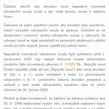
Žalobce navrhl, aby dovolací soud napadený rozsudek
odvolacího soudu zrušil a věc vrátil tomuto soudu k dalšímu
řízení.
Žalovaný ve svém vyjádření navrhl, aby dovolání bylo zamítnuto,
neboť rozsudek odvolacího soudu je správný. Ztotožnil se se
skutkovými i právními závěry odvolacího soudu a zdůraznil, že
odvolací soud se nijak neodchýlil od správných skutkových zjištění
soudu prvního stupně, pouze vyjádřil jiný právní názor.
Napadené rozhodnutí odvolacího soudu bylo vyhlášeno před 1.
červencem 2009, kdy nabyla účinnosti novela občanského
soudního řádu provedená zákonem č.
7/2009
Sb., Nejvyšší soud
České republiky (dále též jen „Nejvyšší soud“) jako soud dovolací
(§ 10a o. s. ř.) proto vzhledem k bodu 12 přechodných
ustanovení v čl. II. uvedeného zákona dovolání projednal a
rozhodl o něm podle občanského soudního řádu ve znění
účinném do 30. června 2009.
Předně je třeba konstatovat, že žalobce se žalobou podanou dne
26. 8. 1999 nedomáhal vydání věci, eventuálně zaplacení kupní
ceny, jak ji mylně interpretoval soud prvního stupně a co mlčky