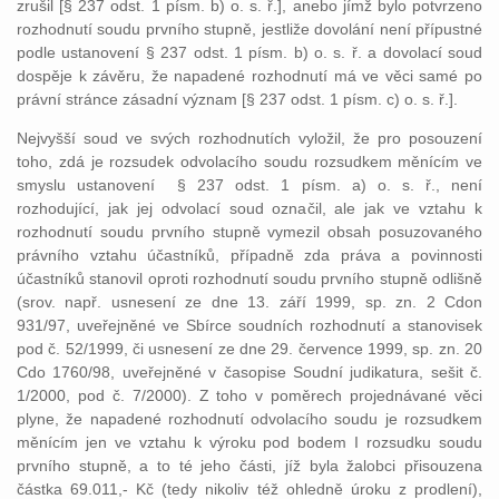
zrušil [§ 237 odst. 1 písm. b) o. s. ř.], anebo jímž bylo potvrzeno
rozhodnutí soudu prvního stupně, jestliže dovolání není přípustné
podle ustanovení § 237 odst. 1 písm. b) o. s. ř. a dovolací soud
dospěje k závěru, že napadené rozhodnutí má ve věci samé po
právní stránce zásadní význam [§ 237 odst. 1 písm. c) o. s. ř.].
Nejvyšší soud ve svých rozhodnutích vyložil, že pro posouzení
toho, zdá je rozsudek odvolacího soudu rozsudkem měnícím ve
smyslu ustanovení § 237 odst. 1 písm. a) o. s. ř., není
rozhodující, jak jej odvolací soud označil, ale jak ve vztahu k
rozhodnutí soudu prvního stupně vymezil obsah posuzovaného
právního vztahu účastníků, případně zda práva a povinnosti
účastníků stanovil oproti rozhodnutí soudu prvního stupně odlišně
(srov. např. usnesení ze dne 13. září 1999, sp. zn. 2 Cdon
931/97, uveřejněné ve Sbírce soudních rozhodnutí a stanovisek
pod č. 52/1999, či usnesení ze dne 29. července 1999, sp. zn. 20
Cdo 1760/98, uveřejněné v časopise Soudní judikatura, sešit č.
1/2000, pod č. 7/2000). Z toho v poměrech projednávané věci
plyne, že napadené rozhodnutí odvolacího soudu je rozsudkem
měnícím jen ve vztahu k výroku pod bodem I rozsudku soudu
prvního stupně, a to té jeho části, jíž byla žalobci přisouzena
částka 69.011,- Kč (tedy nikoliv též ohledně úroku z prodlení),