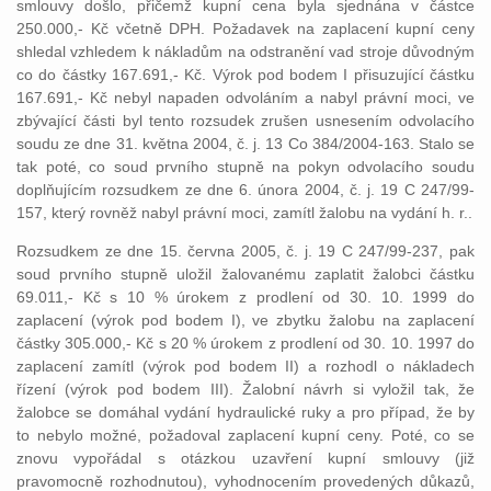
smlouvy došlo, přičemž kupní cena byla sjednána v částce
250.000,- Kč včetně DPH. Požadavek na zaplacení kupní ceny
shledal vzhledem k nákladům na odstranění vad stroje důvodným
co do částky 167.691,- Kč. Výrok pod bodem I přisuzující částku
167.691,- Kč nebyl napaden odvoláním a nabyl právní moci, ve
zbývající části byl tento rozsudek zrušen usnesením odvolacího
soudu ze dne 31. května 2004, č. j. 13 Co 384/2004-163. Stalo se
tak poté, co soud prvního stupně na pokyn odvolacího soudu
doplňujícím rozsudkem ze dne 6. února 2004, č. j. 19 C 247/99-
157, který rovněž nabyl právní moci, zamítl žalobu na vydání h. r..
Rozsudkem ze dne 15. června 2005, č. j. 19 C 247/99-237, pak
soud prvního stupně uložil žalovanému zaplatit žalobci částku
69.011,- Kč s 10 % úrokem z prodlení od 30. 10. 1999 do
zaplacení (výrok pod bodem I), ve zbytku žalobu na zaplacení
částky 305.000,- Kč s 20 % úrokem z prodlení od 30. 10. 1997 do
zaplacení zamítl (výrok pod bodem II) a rozhodl o nákladech
řízení (výrok pod bodem III). Žalobní návrh si vyložil tak, že
žalobce se domáhal vydání hydraulické ruky a pro případ, že by
to nebylo možné, požadoval zaplacení kupní ceny. Poté, co se
znovu vypořádal s otázkou uzavření kupní smlouvy (již
pravomocně rozhodnutou), vyhodnocením provedených důkazů,