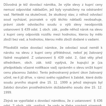
Důvodná je též dovolací námitka, že výše slevy z kupní ceny
nemusí odpovídat nákladům, jež byly vynaloženy na odstranění
vad. Nehledě na skutečnost, že skutkový stav, z něhož odvolací
soud vycházel, poznatek o výši těchto nákladů neobsahuje,
právní závěr odvolacího soudu o výši slevy neodpovídá
ustanovení § 439 odst. 1 obch. zák., podle něhož nárok na slevu
z kupní ceny odpovídá rozdílu mezi hodnotou, kterou by mělo
zboží bez vad, a hodnotou, kterou mělo zboží dodané s vadami.
Přisvědčit nelze dovolací námitce, že odvolací soud neměl k
nároku na slevu z kupní ceny přihlédnout, neboť jej žalovaný
řádně neuplatnil. Z ustanovení § 439 odst. 2, část věty před
středníkem, obch. zák. totiž vyplývá, že kupující je (za
předpokladu včasné notifikace vad) oprávněn o slevu snížit kupní
cenu placenou žalobci. Tento jednostranný právní úkon žalovaný
učinil, ne-li již dříve, v rámci svého vyjádření k žalobě, které došlo
soudu prvního stupně dne 15. 11. 1999 a jehož stejnopis byl
žalobci doručen prostřednictvím dožádaného soudu dne 15. 12.
1999.
Zbývá se vypořádat s dovolací námitkou, že z ustanovení § 436
odst. 2 obch. zák. vyplývá, že vady je třeba oznámit písemně.