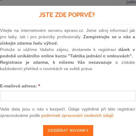
(onli
bliky č.j. 26 Cdo 878/2022-153 ze dne 8.11.2022)
2
JSTE ZDE POPRVÉ?
Prakt
smluv
Vítejte na internetovém serveru epravo.cz. Jsme zdroj informací jak
0
pro laiky, tak i pro právníky profesionály.
Zaregistrujte se u nás a
epravo.cz?
Prakt
získejte zdarma řadu výhod.
judik
a jako dárek Vám zašleme aktuální online kurz na využití
Protože si vážíme Vašeho zájmu, dostanete k registraci
dárek v
podobě unikátního online kurzu "Taktika jednání o smlouvách".
ONL
Registrace je zdarma, k ničemu Vás nezavazuje
a získáte
REGISTROVAT ZDE
každodenní přehled o novinkách ve světě práva.
Vnos
valor
soud
E-mailová adresa:
*
Výpo
 právní věci žalobkyně Morgenstern s.r.o., se sídlem v P.,
neom
lem v P., proti žalované městské části Praha 1, se sídlem
vědi a o vyklizení nebytových prostor, vedené u Obvodního
Nová 
Vaše data jsou u nás v bezpečí. Údaje vyplněné při této registraci
/2019, o dovolání žalované proti rozsudku Městského soudu
zpracováváme podle
podmínek zpracování osobních údajů
Změn
 22 Co 109/2021-121, tak, že rozsudek Městského soudu v
energ
 Co 109/2021-121, se zrušuje a věc se vrací tomuto soudu k
Čern