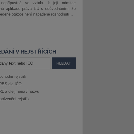
 nepřípustné ve vztahu k její námitce
dně aplikace práva EU s odůvodněním, že
edené otázce není napadené rozhodnutí...
DÁNÍ V REJSTŘÍCÍCH
bchodní rejstřík
RES dle IČO
RES dle jména / názvu
solvenční rejstřík