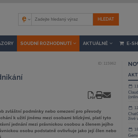
ÁZORY
SOUDNÍ ROZHODNUTÍ
AKTUÁLNĚ
E-S
NO
ID: 115962
AKT
dnikání
1
Claud
(onli
1
osob zvláštní podmínky nebo omezení pro převody
ChatG
chání k užití jinému mezi osobami blízkými, platí tyto
živé 
ávní jednání mezi právnickou osobou a členem jejího
1
ávnickou osobu podstatně ovlivňuje jako její člen nebo
Gemin
i.