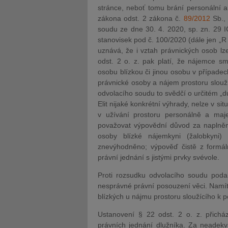
stránce, neboť tomu brání personální 
zákona odst. 2 zákona č.
89/2012
Sb., 
soudu ze dne 30. 4. 2020, sp. zn. 29 
stanovisek pod č. 100/2020 (dále jen „R
uznává, že i vztah právnických osob lz
odst. 2 o. z. pak platí, že nájemce s
osobu blízkou či jinou osobu v případec
právnické osoby a nájem prostoru slouží
odvolacího soudu to svědčí o určitém „d
Elit nijaké konkrétní výhrady, nelze v s
v užívání prostoru personálně a maj
považovat výpovědní důvod za naplněný 
osoby blízké nájemkyni (žalobkyni) 
znevýhodněno; výpověď čistě z formá
právní jednání s jistými prvky svévole.
Proti rozsudku odvolacího soudu poda
nesprávné právní posouzení věci. Namít
blízkých u nájmu prostoru sloužícího k p
Ustanovení § 22 odst. 2 o. z. přicház
právních jednání dlužníka. Za neadekv