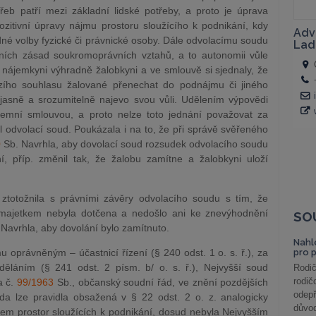
řeb patří mezi základní lidské potřeby, a proto je úprava
ozitivní úpravy nájmu prostoru sloužícího k podnikání, kdy
né volby fyzické či právnické osoby. Dále odvolacímu soudu
dních zásad soukromoprávních vztahů, a to autonomii vůle
 nájemkyni výhradně žalobkyni a ve smlouvě si sjednaly, že
zího souhlasu žalované přenechat do podnájmu či jiného
 jasně a srozumitelně najevo svou vůli. Udělením výpovědi
jemní smlouvou, a proto nelze toto jednání považovat za
dl odvolací soud. Poukázala i na to, že při správě svěřeného
0
Sb. Navrhla, aby dovolací soud rozsudek odvolacího soudu
ní, příp. změnil tak, že žalobu zamítne a žalobkyni uloží
ztotožnila s právními závěry odvolacího soudu s tím, že
 majetkem nebyla dotčena a nedošlo ani ke znevýhodnění
SO
 Navrhla, aby dovolání bylo zamítnuto.
Nahl
oprávněným – účastnicí řízení (§ 240 odst. 1 o. s. ř.), za
pro 
ěláním (§ 241 odst. 2 písm. b/ o. s. ř.), Nejvyšší soud
Rodič
rodič
a č.
99/1963
Sb., občanský soudní řád, ve znění pozdějších
odepř
 zda lze pravidla obsažená v § 22 odst. 2 o. z. analogicky
důvod
jem prostor sloužících k podnikání, dosud nebyla Nejvyšším