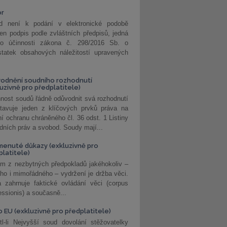
or
d není k podání v elektronické podobě
jen podpis podle zvláštních předpisů, jedná
o účinnosti zákona č. 298/2016 Sb. o
statek obsahových náležitostí upravených
odnění soudního rozhodnutí
luzivně pro předplatitele)
nost soudů řádně odůvodnit svá rozhodnutí
stavuje jeden z klíčových prvků práva na
í ochranu chráněného čl. 36 odst. 1 Listiny
dních práv a svobod. Soudy mají...
enuté důkazy (exkluzivně pro
platitele)
m z nezbytných předpokladů jakéhokoliv –
ho i mimořádného – vydržení je držba věci.
 zahrnuje faktické ovládání věci (corpus
ssionis) a současně...
o EU (exkluzivně pro předplatitele)
l-li Nejvyšší soud dovolání stěžovatelky