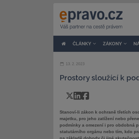
ČLÁNKY
ZÁKONY
N
13. 2. 2023
Prostory sloužící k po
Stanoví-li zákon k ochraně třetích 
majetku, pro jeho zatížení nebo přene
podmínky a omezení i pro obdobná pr
statutárního orgánu nebo tím, kdo pr
na základě dohody či jiné skutečnost