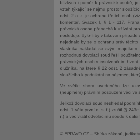
blízkých i poměr k právnické osobě, je
vztah týkající se nájmu prostor sloužíc
odst. 2 o. z. je ochrana třetích osob (
komentář. Svazek I, § 1 - 117. Praha:
právnická osoba přenechá k užívání pron
nesleduje. Bylo-li by v takovém případě
nejednalo by se o ochranu práv těchto
vlastníka nakládat se svým majetkem.
rozhodnutí dovolací soud řešil použiteln
právnických osob v insolvenčním řízení p
dlužníka, na které § 22 odst. 2 zásadn
sloužícího k podnikání na nájemce, který
Ve světle shora uvedeného lze uzav
(neúplném) právním posouzení věci ve sm
Jelikož dovolací soud neshledal podmí
odst. 1 věta první o. s. ř.) zrušil (§ 243
ř.) a věc vrátil odvolacímu soudu k dalším
© EPRAVO.CZ – Sbírka zákonů, judikatu