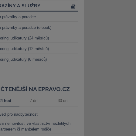
AZÍNY A SLUŽBY
o právníky a poradce
o právníky a poradce (e-book)
oring judikatury (24 měsíců)
oring judikatury (12 měsíců)
oring judikatury (6 měsíců)
JČTENĚJŠÍ NA EPRAVO.CZ
24 hod
7 dní
30 dní
věď pro nadbytečnost
ní nemovitosti ve vlastnictví nezletilých
partnerem či manželem rodiče