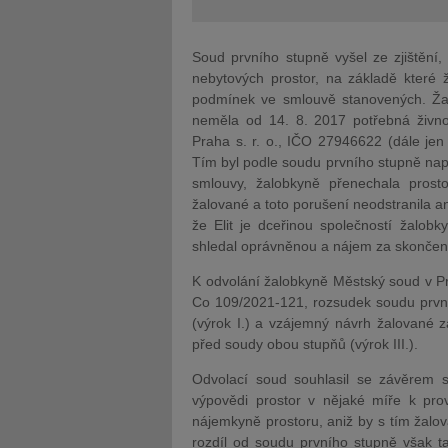
Soud prvního stupně vyšel ze zjištění
nebytových prostor, na základě které ž
podmínek ve smlouvě stanovených. Žal
neměla od 14. 8. 2017 potřebná živnos
Praha s. r. o., IČO 27946622 (dále jen 
Tím byl podle soudu prvního stupně nap
smlouvy, žalobkyně přenechala prosto
žalované a toto porušení neodstranila a
že Elit je dceřinou společností žalo
shledal oprávněnou a nájem za skončený
K odvolání žalobkyně Městský soud v Pr
Co 109/2021-121, rozsudek soudu první
(výrok I.) a vzájemný návrh žalované za
před soudy obou stupňů (výrok III.).
Odvolací soud souhlasil se závěrem s
výpovědi prostor v nějaké míře k prov
nájemkyně prostoru, aniž by s tím žalo
rozdíl od soudu prvního stupně však ta