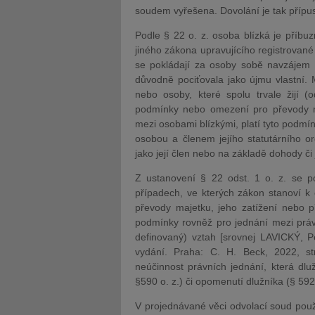
soudem vyřešena. Dovolání je tak přípust
Podle § 22 o. z. osoba blízká je příb
jiného zákona upravujícího registrovan
se pokládají za osoby sobě navzájem b
důvodně pociťovala jako újmu vlastní.
nebo osoby, které spolu trvale žijí (o
podmínky nebo omezení pro převody ma
mezi osobami blízkými, platí tyto podmí
osobou a členem jejího statutárního o
jako její člen nebo na základě dohody či j
Z ustanovení § 22 odst. 1 o. z. se p
případech, ve kterých zákon stanoví k
převody majetku, jeho zatížení nebo př
podmínky rovněž pro jednání mezi práv
definovaný) vztah [srovnej LAVICKÝ, P
vydání. Praha: C. H. Beck, 2022, str
neúčinnost právních jednání, která dlu
§590 o. z.) či opomenutí dlužníka (§ 592 
V projednávané věci odvolací soud použi