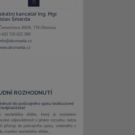
UDNÍ ROZHODNUTÍ
édnutí do policejního spisu (exkluzivně
předplatitele)
i nezletilého dítěte, který je nositelem
ovské odpovědnosti v plném rozsahu, nelze
ít přístup do policejního spisu, vedeného z
u zranění nezletilého dítěte,...