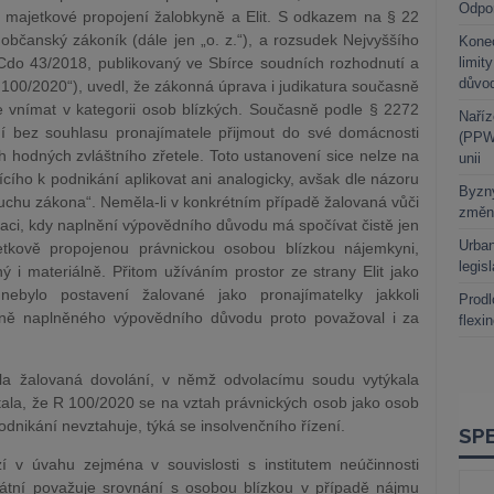
Odpo
a majetkové propojení žalobkyně a Elit. S odkazem na § 22
občanský zákoník (dále jen „o. z.“), a rozsudek Nejvyššího
Kone
ICdo 43/2018, publikovaný ve Sbírce soudních rozhodnutí a
limit
důvo
 100/2020“), uvedl, že zákonná úprava i judikatura současně
e vnímat v kategorii osob blízkých. Současně podle § 2272
Naříz
mí bez souhlasu pronajímatele přijmout do své domácnosti
(PPWR
h hodných zvláštního zřetele. Toto ustanovení sice nelze na
unii
cího k podnikání aplikovat ani analogicky, avšak dle názoru
Byzny
uchu zákona“. Neměla-li v konkrétním případě žalovaná vůči
změn
ituaci, kdy naplnění výpovědního důvodu má spočívat čistě jen
Urban
etkově propojenou právnickou osobou blízkou nájemkyni,
legis
i materiálně. Přitom užíváním prostor ze strany Elit jako
nebylo postavení žalované jako pronajímatelky jakkoli
Prodl
lně naplněného výpovědního důvodu proto považoval i za
flexi
la žalovaná dovolání, v němž odvolacímu soudu vytýkala
ala, že R 100/2020 se na vztah právnických osob jako osob
odnikání nevztahuje, týká se insolvenčního řízení.
í v úvahu zejména v souvislosti s institutem neúčinnosti
átní považuje srovnání s osobou blízkou v případě nájmu