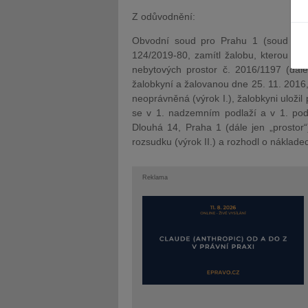
Z odůvodnění:
Obvodní soud pro Prahu 1 (soud prv
124/2019-80, zamítl žalobu, kterou s
nebytových prostor č. 2016/1197 (dál
žalobkyní a žalovanou dne 25. 11. 2016,
JUDr. Tomáš Nielsen
JUDr. Tom
neoprávněná (výrok I.), žalobkyni uložil
Kurzy lektora
Kurzy le
se v 1. nadzemním podlaží a v 1. podz
Dlouhá 14, Praha 1 (dále jen „prostor
rozsudku (výrok II.) a rozhodl o nákladech
Reklama