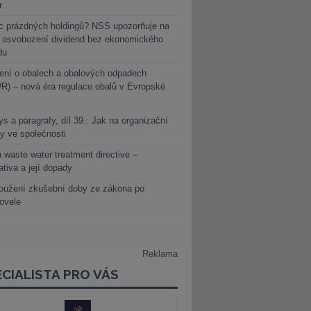
r
c prázdných holdingů? NSS upozorňuje na
y osvobození dividend bez ekonomického
du
ení o obalech a obalových odpadech
) – nová éra regulace obalů v Evropské
s a paragrafy, díl 39.: Jak na organizační
y ve společnosti
 waste water treatment directive –
lativa a její dopady
oužení zkušební doby ze zákona po
novele