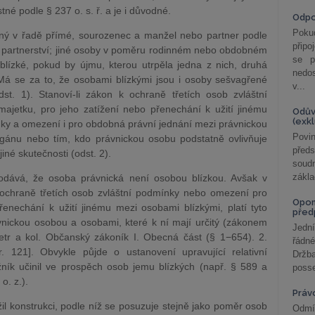
né podle § 237 o. s. ř. a je i důvodné.
Odp
Poku
uzný v řadě přímé, sourozenec a manžel nebo partner podle
připo
é partnerství; jiné osoby v poměru rodinném nebo obdobném
se p
lízké, pokud by újmu, kterou utrpěla jedna z nich, druhá
nedo
 Má se za to, že osobami blízkými jsou i osoby sešvagřené
v...
dst. 1). Stanoví-li zákon k ochraně třetích osob zvláštní
jetku, pro jeho zatížení nebo přenechání k užití jinému
Odův
(exk
nky a omezení i pro obdobná právní jednání mezi právnickou
Povin
rgánu nebo tím, kdo právnickou osobu podstatně ovlivňuje
před
iné skutečnosti (odst. 2).
soudn
zákla
odává, že osoba právnická není osobou blízkou. Avšak v
 ochraně třetích osob zvláštní podmínky nebo omezení pro
Opom
enechání k užití jinému mezi osobami blízkými, platí tyto
před
nickou osobou a osobami, které k ní mají určitý (zákonem
Jední
etr a kol. Občanský zákoník I. Obecná část (§ 1−654). 2.
řádné
. 121]. Obvykle půjde o ustanovení upravující relativní
Držba
žník učinil ve prospěch osob jemu blízkých (např. § 589 a
posse
o. z.).
Práv
l konstrukci, podle níž se posuzuje stejně jako poměr osob
Odmít