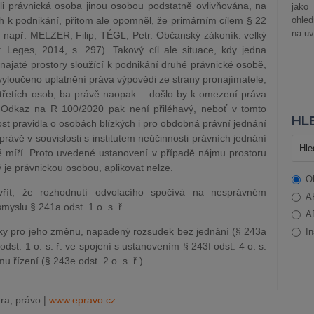
-li právnická osoba jinou osobou podstatně ovlivňována, na
jako
ích k podnikání, přitom ale opomněl, že primárním cílem § 22
ohle
na uv
viz např. MELZER, Filip, TÉGL, Petr. Občanský zákoník: velký
 Leges, 2014, s. 297). Takový cíl ale situace, kdy jedna
ajaté prostory sloužící k podnikání druhé právnické osobě,
 vyloučeno uplatnění práva výpovědi ze strany pronajímatele,
 třetích osob, ba právě naopak – došlo by k omezení práva
 Odkaz na R 100/2020 pak není přiléhavý, neboť v tomto
HLE
ost pravidla o osobách blízkých i pro obdobná právní jednání
rávě v souvislosti s institutem neúčinnosti právních jednání
ě míří. Proto uvedené ustanovení v případě nájmu prostoru
 je právnickou osobou, aplikovat nelze.
O
řít, že rozhodnutí odvolacího spočívá na nesprávném
A
yslu § 241a odst. 1 o. s. ř.
A
nky pro jeho změnu, napadený rozsudek bez jednání (§ 243a
In
e odst. 1 o. s. ř. ve spojení s ustanovením § 243f odst. 4 o. s.
u řízení (§ 243e odst. 2 o. s. ř.).
ra, právo |
www.epravo.cz