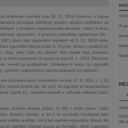
MAG
AI pr
, že účastnice uzavřely dne 25. 11. 2016 smlouvu o nájmu
alovaná pronajala žalobkyni prostor sloužící podnikání za
AI pr
obkyně v prostoru neprovozovala pivotéku, neboť k tomu
tenská oprávnění, v prostoru podnikala společnost Elit -
Monit
„Elit“), která tato oprávnění nejméně od 3. 12. 2018 měla.
Monit
lněn výpovědní důvod podle čl. VI písm. B bod 1 podbod (v)
r, resp. jeho část do užívání třetí osobě bez souhlasu
Monit
ni ve lhůtě stanovené ve výzvě ze dne 24. 1. 2019. Okolnost,
bkyně, neměl za podstatnou. Vzhledem k tomu, že výpověď
, vyhověl i vzájemnému návrhu žalované na vyklizení.
aze (odvolací soud) rozsudkem ze dne 17. 6. 2021, č. j. 22
NE
ho stupně změnil tak, že určil, že výpověď je neoprávněná
mítl (výrok II.), zároveň rozhodl o náhradě nákladů řízení
Výpo
oudu prvního stupně potud, že Elit v době výzev i dání
ozu živností užívala, a že jí to umožnila žalobkyně jako
Užívá
vaná udělila souhlas, čímž byl naplněn výpovědní důvod. Na
dětí 
kové naplnění shledal pouze po formální, nikoli materiální