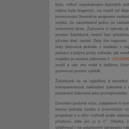
bytu, neboť uspokojování bytových pot
nájmu bytu kogentní, na rozdíl od disp
provozování živnosti je projevem svobod
vytýká, že nezohlednil jednu ze zákla
smluvních stran. Žalovaná si vybrala za
prostor žalobkyně nesmí bez předcho
užívání třetí osobě. Daly tím naprosto
tedy žalovaná jednala v souladu s ná
jednání s jistými prvky svévole, jak uve
majetku je vázána zákonem č.
131/200
zrušil a věc mu vrátil k dalšímu říze
povinnost prostor vyklidit.
Žalobkyně se ve vyjádření k dovolání 
transparentnost nakládání žalované s
postavení žalované jako pronajímatelky.
Dovolání podané včas, subjektem k tomu 
kterou jednala osoba s právnickým vzd
projednal a o něm rozhodl podle zákon
předpisů, dále jen „o. s. ř.“. Otázka,
vztáhnout i na ustanovení upravující ná