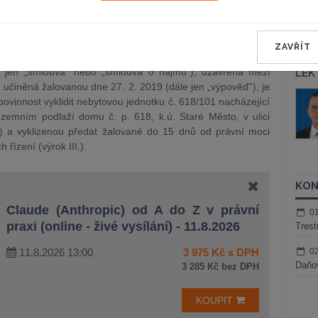
ního stupně) rozsudkem ze dne 17. 6. 2020, č. j. 24 C
ZAVŘÍT
e žalobkyně domáhala určení, že výpověď smlouvy o nájmu
e jen „smlouva“ nebo „smlouva o nájmu“), uzavřená mezi
LEK
 učiněná žalovanou dne 27. 2. 2019 (dále jen „výpověď“), je
áš Sokol
JUDr. Martin Maisner, Ph.D.,
 povinnost vyklidit nebytovou jednotku č. 618/101 nacházející
MCIArb
ktora
emním podlaží domu č. p. 618, k.ú. Staré Město, v ulici
Kurzy lektora
“) a vyklizenou předat žalované do 15 dnů od právní moci
 řízení (výrok III.).
KON
Claude (Anthropic) od A do Z v právní
0
praxi (online - živé vysílání) - 11.8.2026
Trest
11.8.2026 13:00
3 975 Kč s DPH
0
Daňov
3 285 Kč bez DPH
KOUPIT