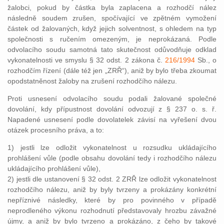
žalobci, pokud by částka byla zaplacena a rozhodčí nález
následně soudem zrušen, spočívající ve zpětném vymožení
částek od žalovaných, když jejich solventnost, s ohledem na typ
společnosti s ručením omezeným, je neprokázaná. Podle
odvolacího soudu samotná tato skutečnost odůvodňuje odklad
vykonatelnosti ve smyslu § 32 odst. 2 zákona č.
216/1994
Sb., o
rozhodčím řízení (dále též jen „ZRŘ“), aniž by bylo třeba zkoumat
opodstatněnost žaloby na zrušení rozhodčího nálezu.
Proti usnesení odvolacího soudu podali žalované společné
dovolání, kdy přípustnost dovolání odvozují z § 237 o. s. ř.
Napadené usnesení podle dovolatelek závisí na vyřešení dvou
otázek procesního práva, a to:
1) jestli lze odložit vykonatelnost u rozsudku ukládajícího
prohlášení vůle (podle obsahu dovolání tedy i rozhodčího nálezu
ukládajícího prohlášení vůle),
2) jestli dle ustanovení § 32 odst. 2 ZRŘ lze odložit vykonatelnost
rozhodčího nálezu, aniž by byly tvrzeny a prokázány konkrétní
nepříznivé následky, které by pro povinného v případě
neprodleného výkonu rozhodnutí představovaly hrozbu závažné
újmy, a aniž by bylo tvrzeno a prokázáno, z čeho by takové