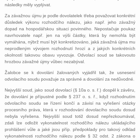
následky měly vyplývat.
Za závažnou újmu je podle dovolatelek třeba považovat konkrétní
důsledek výkonu rozhodčího nálezu, jako např. jeho závažný
dopad na hospodářskou situaci povinného. Nepostačuje poukaz
navrhovatele např. jen na výši částky, která by nemohla být
vymáhána, nýbrž musí být konkretizováno, jaká závažná újma mu
neprodleným vývojem rozhodnutí hrozí a z jakých konkrétních
okolností takovou obavu vyvozuje. Odvolací soud se takovouto
hrozbou závažné újmy vůbec nezabýval.
Žalobce se k dovolání žalovaných vyjádřil tak, že usnesení
odvolacího soudu považuje za správné a dovolání za nedůvodné.
Nejvyšší soud, jako soud dovolací (§ 10a o. s. ř.) dospěl k závěru,
že dovolání je přípustné podle § 237 o. s. ř., když rozhodnutím
odvolacího soudu se řízení končí a závisí na vyřešení otázky
procesního práva, která v rozhodování dovolacího soudu dosud
nebyla vyřešena. Nejvyšší soud totiž dosud nepřezkoumával,
zdali lze odložit vykonatelnost rozhodčího nálezu ukládajícího
prohlášení vůle a jaké jsou příp. předpoklady pro takový odklad
vykonatelnosti rozhodčího nálezu podle § 32 odst. 2 zákona o