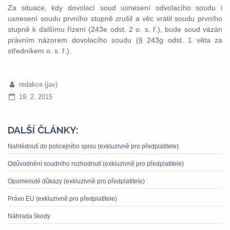
Za situace, kdy dovolací soud usnesení odvolacího soudu i
usnesení soudu prvního stupně zrušil a věc vrátil soudu prvního
stupně k dalšímu řízení (243e odst. 2 o. s. ř.), bude soud vázán
právním názorem dovolacího soudu (§ 243g odst. 1 věta za
středníkem o. s. ř.).
redakce (jav)
19. 2. 2015
DALŠÍ ČLÁNKY:
Nahlédnutí do policejního spisu (exkluzivně pro předplatitele)
Odůvodnění soudního rozhodnutí (exkluzivně pro předplatitele)
Opomenuté důkazy (exkluzivně pro předplatitele)
Právo EU (exkluzivně pro předplatitele)
Náhrada škody