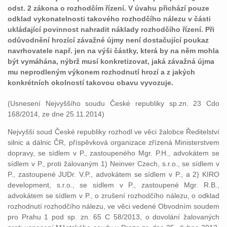
odst. 2 zákona o rozhodčím řízení. V úvahu přichází pouze
odklad vykonatelnosti takového rozhodčího nálezu v části
ukládající povinnost nahradit náklady rozhodčího řízení. Při
odůvodnění hrozící závažné újmy není dostačující poukaz
navrhovatele např. jen na výši částky, která by na něm mohla
být vymáhána, nýbrž musí konkretizovat, jaká závažná újma
mu neprodleným výkonem rozhodnutí hrozí a z jakých
konkrétních okolností takovou obavu vyvozuje.
(Usnesení Nejvyššího soudu České republiky sp.zn. 23 Cdo
168/2014, ze dne 25.11.2014)
Nejvyšší soud České republiky rozhodl ve věci žalobce Ředitelství
silnic a dálnic ČR, příspěvková organizace zřízená Ministerstvem
dopravy, se sídlem v P., zastoupeného Mgr. P.H., advokátem se
sídlem v P., proti žalovaným 1) Neinver Czech, s.r.o., se sídlem v
P., zastoupené JUDr. V.P., advokátem se sídlem v P., a 2) KIRO
development, s.r.o., se sídlem v P., zastoupené Mgr. R.B.,
advokátem se sídlem v P., o zrušení rozhodčího nálezu, o odklad
rozhodnutí rozhodčího nálezu, ve věci vedené Obvodním soudem
pro Prahu 1 pod sp. zn. 65 C 58/2013, o dovolání žalovaných