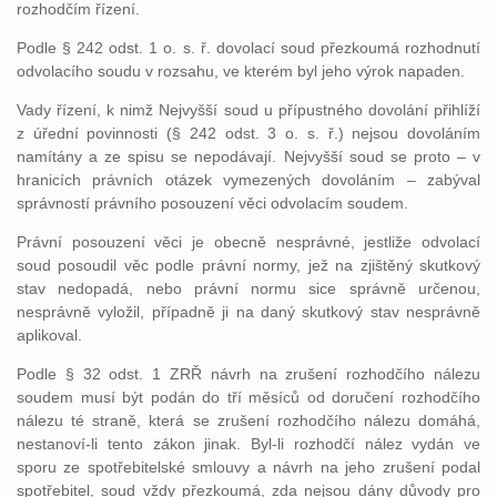
rozhodčím řízení.
Podle § 242 odst. 1 o. s. ř. dovolací soud přezkoumá rozhodnutí
odvolacího soudu v rozsahu, ve kterém byl jeho výrok napaden.
Vady řízení, k nimž Nejvyšší soud u přípustného dovolání přihlíží
z úřední povinnosti (§ 242 odst. 3 o. s. ř.) nejsou dovoláním
namítány a ze spisu se nepodávají. Nejvyšší soud se proto – v
hranicích právních otázek vymezených dovoláním – zabýval
správností právního posouzení věci odvolacím soudem.
Právní posouzení věci je obecně nesprávné, jestliže odvolací
soud posoudil věc podle právní normy, jež na zjištěný skutkový
stav nedopadá, nebo právní normu sice správně určenou,
nesprávně vyložil, případně ji na daný skutkový stav nesprávně
aplikoval.
Podle § 32 odst. 1 ZRŘ návrh na zrušení rozhodčího nálezu
soudem musí být podán do tří měsíců od doručení rozhodčího
nálezu té straně, která se zrušení rozhodčího nálezu domáhá,
nestanoví-li tento zákon jinak. Byl-li rozhodčí nález vydán ve
sporu ze spotřebitelské smlouvy a návrh na jeho zrušení podal
spotřebitel, soud vždy přezkoumá, zda nejsou dány důvody pro