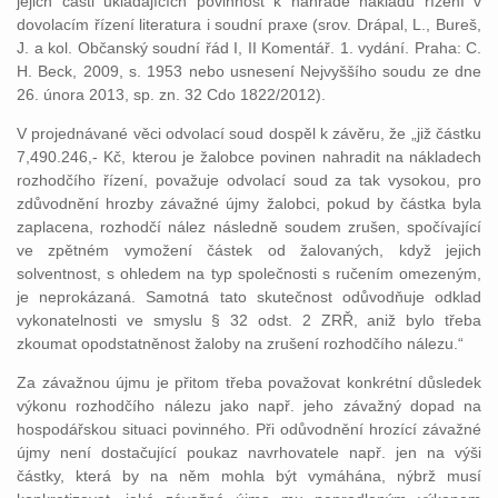
jejich části ukládajících povinnost k náhradě nákladů řízení v
dovolacím řízení literatura i soudní praxe (srov. Drápal, L., Bureš,
J. a kol. Občanský soudní řád I, II Komentář. 1. vydání. Praha: C.
H. Beck, 2009, s. 1953 nebo usnesení Nejvyššího soudu ze dne
26. února 2013, sp. zn. 32 Cdo 1822/2012).
V projednávané věci odvolací soud dospěl k závěru, že „již částku
7,490.246,- Kč, kterou je žalobce povinen nahradit na nákladech
rozhodčího řízení, považuje odvolací soud za tak vysokou, pro
zdůvodnění hrozby závažné újmy žalobci, pokud by částka byla
zaplacena, rozhodčí nález následně soudem zrušen, spočívající
ve zpětném vymožení částek od žalovaných, když jejich
solventnost, s ohledem na typ společnosti s ručením omezeným,
je neprokázaná. Samotná tato skutečnost odůvodňuje odklad
vykonatelnosti ve smyslu § 32 odst. 2 ZRŘ, aniž bylo třeba
zkoumat opodstatněnost žaloby na zrušení rozhodčího nálezu.“
Za závažnou újmu je přitom třeba považovat konkrétní důsledek
výkonu rozhodčího nálezu jako např. jeho závažný dopad na
hospodářskou situaci povinného. Při odůvodnění hrozící závažné
újmy není dostačující poukaz navrhovatele např. jen na výši
částky, která by na něm mohla být vymáhána, nýbrž musí