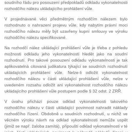
soudního řádu pro posouzení předpokladů odkladu vykonatelnosti
rozhodčího nálezu ukládajícího prohlášení vůle.
V projednávané věci předmětným rozhodčím nálezem bylo
rozhodnuto o nahrazení projevu vůle, kdy nabytím právní moci
rozhodčího nálezu měly být uzavřeny kupní smlouvy ve výroku
rozhodčího nálezu specifikované.
Na rozhodčí nález ukládající prohlášení vůle je třeba z pohledu
možnosti odkladu jeho vykonatelnosti hledět jako na soudní
rozhodnutí. Pro takové posouzení odkladu vykonatelnosti je tak
aplikovatelná citovaná judikatura týkající se soudních rozhodnutí
ukládajících prohlášení vůle. Nelze-li odložit vykonatelnost
rozhodčího nálezu v části ukládající prohlášení vůle, nelze v
uvedeném rozsahu odložit ani vykonatelnost rozhodčího nálezu
ukládajícího prohlášení vůle postupem podle § 32 odst. 2 ZRŘ.
V úvahu přichází pouze odklad vykonatelnosti takového
rozhodčího nálezu v části ukládající povinnost nahradit náklady
rozhodčího řízení. Obdobně u soudních rozhodnutí, u nichž ve
věcném výroku návrh na odklad vykonatelnosti nemůže uspět
(jimiž se např. žaloba zamítá), připouští odklad vykonatelnosti v té