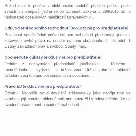
Pokud není k podání v elektronické podobě připojen podpis podle
zvláštních předpisů, jedná se po účinnosti zákona č. 298/2016 Sb. o
nedostatek obsahových náležitostí upravených v...
Odůvodnění soudního rozhodnutí (exkluzivně pro předplatitele)
Povinnost soudů řádně odůvodnit svá rozhodnutí představuje jeden z
klíčových prvků práva na soudní ochranu chráněného čl. 36 odst. 1
Listiny základních práv a svobod. Soudy mají...
Opomenuté důkazy (exkluzivně pro předplatitele)
Jedním z nezbytných předpokladů jakéhokoliv – řádného i
mimořádného – vydržení je držba věci. Držba zahrnuje faktické
ovládání věci (corpus possessionis) a současně...
Právo EU (exkluzivně pro předplatitele)
Odmítl-li Nejvyšší soud dovolání stěžovatelky jako nepřípustné ve
vztahu k její námitce ohledně aplikace práva EU s odůvodněním, že na
uvedené otázce není napadené rozhodnutí...