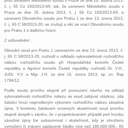
proti usnesení Městského soudu v Praze ze dne 25. dubna 2013,
č. j. 55 Co 193/2013-69, tak, že usnesení Městského soudu v
Praze ze dne 25. dubna 2013, č. j. 55 Co 193/2013-69, a
usnesení Obvodního soudu pro Prahu 1 ze dne 13. února 2013,
č. j. 65 C 58/2013-20, se zrušují a věc se vrací Obvodnímu soudu
pro Prahu 1 k dalšímu řízení.
Z odůvodnění :
Obvodní soud pro Prahu 1 usnesením ze dne 13. února 2013, č.
j. 65 C 58/2013-20, rozhodl o odkladu vykonatelnosti rozhodčího
nálezu rozhodčího soudu při Hospodářské komoře České
republiky a Agrární komoře České republiky rozhodů Dr. V.H.,
JUDr. V.V. a Mgr. J.H. ze dne 15. února 2013, sp. zn. Rsp
1794/12.
Podle soudu prvního stupně při posouzení návrhu na odklad
vykonatelnosti rozhodčího nálezu se soud zabýval otázkou, zda
žalobci hrozí neprodleným výkonem rozhodčího nálezu závažná
újma. V kontextu žalobcem tvrzených skutečností soud prvního
stupně dospěl v závěru, že v projednávaném případě pod hrozbu
závažné újmy lze subsumovat i skutečnost, kdy je ohroženo
vymožení či vrácení zaplacené částky více než 180,000.000,- Kč