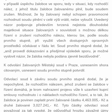
v případě úspěchu žalobce ve sporu, tedy v situaci, kdy rozhodčí
nález, z jehož titulu žalobce žalovanému plnil, bude soudem
zrušen. Možnost, že by žalovaný nebyl schopen pravomocné
rozhodnutí soudu plnění v celé výši vrátit, nelze vyloučit. Uvedený
názor podporuje především tvrzená nejistota dlouhodobé
majetkové situace žalovaných v souvislosti s možnou délkou
řízení o zrušení rozhodčího nálezu, kterou lze, podle soudu
prvního stupně, při využití všech dostupných opravných
prostředků očekávat v řádu let. Soud prvního stupně dodal, že
„aniž provedl dokazování a předjímal výsledek sporu, je možné
vyslovit názor, že žaloba nebyla podána zjevně bezdůvodně“.
K odvolání žalovaných Městský soud v Praze, usnesením shora
citovaným, usnesení soudu prvního stupně potvrdil.
Odvolací soud k závěru soudu prvního stupně dodal, že je
nepochybné, že rozhodčím nálezem, jehož zrušení se žalobce v
řízení domáhá, je krom nahrazení projevu vůle k uzavření kupní
smlouvy rozhodnuto i o nákladech rozhodčího řízení, a to tak, že
žalobce je povinen zaplatit první žalované částku 4,463.005,- Kč a
druhé žalované 3,027.241,- Kč. Tyto částky odvolací soud
považoval za tak vysoké, že odůvodňují hrozbu závažné újmy