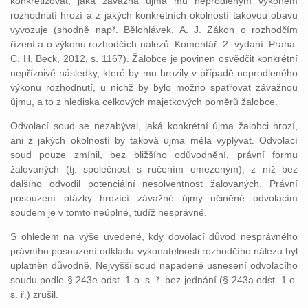
konkretizovat, jaká závažná újma mu neprodleným výkonem
rozhodnutí hrozí a z jakých konkrétních okolností takovou obavu
vyvozuje (shodně např. Bělohlávek, A. J. Zákon o rozhodčím
řízení a o výkonu rozhodčích nálezů. Komentář. 2. vydání. Praha:
C. H. Beck, 2012, s. 1167). Žalobce je povinen osvědčit konkrétní
nepříznivé následky, které by mu hrozily v případě neprodleného
výkonu rozhodnutí, u nichž by bylo možno spatřovat závažnou
újmu, a to z hlediska celkových majetkových poměrů žalobce.
Odvolací soud se nezabýval, jaká konkrétní újma žalobci hrozí,
ani z jakých okolností by taková újma měla vyplývat. Odvolací
soud pouze zmínil, bez bližšího odůvodnění, právní formu
žalovaných (tj. společnost s ručením omezeným), z níž bez
dalšího odvodil potenciální nesolventnost žalovaných. Právní
posouzení otázky hrozící závažné újmy učiněné odvolacím
soudem je v tomto neúplné, tudíž nesprávné.
S ohledem na výše uvedené, kdy dovolací důvod nesprávného
právního posouzení odkladu vykonatelnosti rozhodčího nálezu byl
uplatněn důvodně, Nejvyšší soud napadené usnesení odvolacího
soudu podle § 243e odst. 1 o. s. ř. bez jednání (§ 243a odst. 1 o.
s. ř.) zrušil.