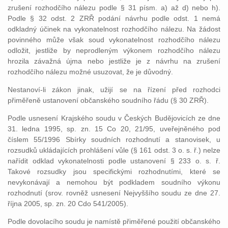
zrušení rozhodčího nálezu podle § 31 písm. a) až d) nebo h).
Podle § 32 odst. 2 ZRŘ podání návrhu podle odst. 1 nemá
odkladný účinek na vykonatelnost rozhodčího nálezu. Na žádost
povinného může však soud vykonatelnost rozhodčího nálezu
odložit, jestliže by neprodleným výkonem rozhodčího nálezu
hrozila závažná újma nebo jestliže je z návrhu na zrušení
rozhodčího nálezu možné usuzovat, že je důvodný.
Nestanoví-li zákon jinak, užijí se na řízení před rozhodci
přiměřeně ustanovení občanského soudního řádu (§ 30 ZRŘ).
Podle usnesení Krajského soudu v Českých Budějovicích ze dne
31. ledna 1995, sp. zn. 15 Co 20, 21/95, uveřejněného pod
číslem 55/1996 Sbírky soudních rozhodnutí a stanovisek, u
rozsudků ukládajících prohlášení vůle (§ 161 odst. 3 o. s. ř.) nelze
nařídit odklad vykonatelnosti podle ustanovení § 233 o. s. ř.
Takové rozsudky jsou specifickými rozhodnutími, které se
nevykonávají a nemohou být podkladem soudního výkonu
rozhodnutí (srov. rovněž usnesení Nejvyššího soudu ze dne 27.
října 2005, sp. zn. 20 Cdo 541/2005).
Podle dovolacího soudu je namístě přiměřené použití občanského