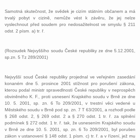
Samotná skutečnost, že svědek je cizím státním občanem a má
trvalý pobyt v cizině, nemůže vést k závěru, že jej nelze
vyslechnout před soudem pro nedosažitelnost ve smyslu § 211
odst. 2 písm. a) tr. ř.
(Rozsudek Nejvyššího soudu České republiky ze dne 5.12.2001,
sp.zn. 5 Tz 289/2001)
Nejvyšší soud České republiky projednal ve veřejném zasedání
konaném dne 5. prosince 2001 stížnost pro porušení zákona,
kterou podal ministr spravedlnosti České republiky v neprospěch
obviněného K. F., proti usnesení Krajského soudu v Brně ze dne
10. 5. 2001, sp. zn. 6 To 209/2001, v trestní věci vedené u
Městského soudu v Brně pod sp. zn. 7 T 63/2001, a rozhodl podle
§ 268 odst. 2, § 269 odst. 2 a § 270 odst. 1 tr. ř. za splnění
podmínek § 272 odst. 1 tr. ř. tak, že usnesením Krajského soudu
v Brně ze dne 10. 5. 2001, sp. zn. 6 To 209/2001, byl porušen
zákon v ustanovení § 148 odst. 1 písm. c) tr. ř. a v řízení, jež mu