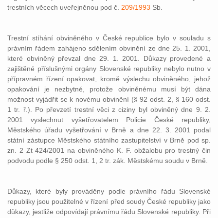
trestních věcech uveřejněnou pod č.
209/1993
Sb.
Trestní stíhání obviněného v České republice bylo v souladu s
právním řádem zahájeno sdělením obvinění ze dne 25. 1. 2001,
které obviněný převzal dne 29. 1. 2001. Důkazy provedené a
zajištěné příslušnými orgány Slovenské republiky nebylo nutno v
přípravném řízení opakovat, kromě výslechu obviněného, jehož
opakování je nezbytné, protože obviněnému musí být dána
možnost vyjádřit se k novému obvinění (§ 92 odst. 2, § 160 odst.
1 tr. ř.). Po převzetí trestní věci z ciziny byl obviněný dne 9. 2.
2001 vyslechnut vyšetřovatelem Policie České republiky,
Městského úřadu vyšetřování v Brně a dne 22. 3. 2001 podal
státní zástupce Městského státního zastupitelství v Brně pod sp.
zn. 2 Zt 424/2001 na obviněného K. F. obžalobu pro trestný čin
podvodu podle § 250 odst. 1, 2 tr. zák. Městskému soudu v Brně.
Důkazy, které byly prováděny podle právního řádu Slovenské
republiky jsou použitelné v řízení před soudy České republiky jako
důkazy, jestliže odpovídají právnímu řádu Slovenské republiky. Při