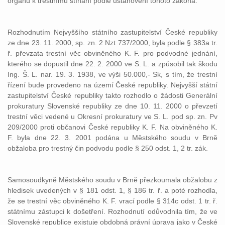
orgánu k trestnímu stíhání podle ustanovení tohoto zákona.
Rozhodnutím Nejvyššího státního zastupitelství České republiky
ze dne 23. 11. 2000, sp. zn. 2 Nzt 737/2000, byla podle § 383a tr.
ř. převzata trestní věc obviněného K. F. pro podvodné jednání,
kterého se dopustil dne 22. 2. 2000 ve S. L. a způsobil tak škodu
Ing. Š. L. nar. 19. 3. 1938, ve výši 50.000,- Sk, s tím, že trestní
řízení bude provedeno na území České republiky. Nejvyšší státní
zastupitelství České republiky takto rozhodlo o žádosti Generální
prokuratury Slovenské republiky ze dne 10. 11. 2000 o převzetí
trestní věci vedené u Okresní prokuratury ve S. L. pod sp. zn. Pv
209/2000 proti občanovi České republiky K. F. Na obviněného K.
F. byla dne 22. 3. 2001 podána u Městského soudu v Brně
obžaloba pro trestný čin podvodu podle § 250 odst. 1, 2 tr. zák.
Samosoudkyně Městského soudu v Brně přezkoumala obžalobu z
hledisek uvedených v § 181 odst. 1, § 186 tr. ř. a poté rozhodla,
že se trestní věc obviněného K. F. vrací podle § 314c odst. 1 tr. ř.
státnímu zástupci k došetření. Rozhodnutí odůvodnila tím, že ve
Slovenské republice existuje obdobná právní úprava jako v České