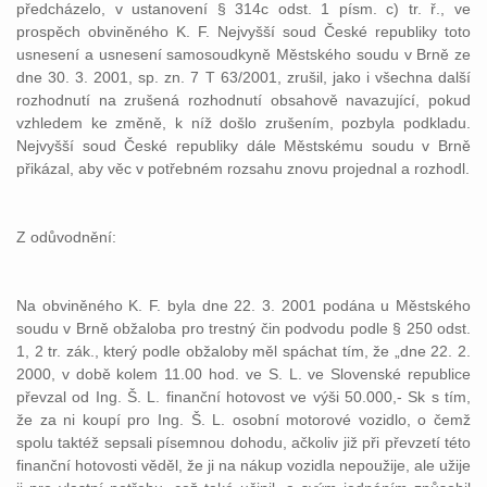
předcházelo, v ustanovení § 314c odst. 1 písm. c) tr. ř., ve
prospěch obviněného K. F. Nejvyšší soud České republiky toto
usnesení a usnesení samosoudkyně Městského soudu v Brně ze
dne 30. 3. 2001, sp. zn. 7 T 63/2001, zrušil, jako i všechna další
rozhodnutí na zrušená rozhodnutí obsahově navazující, pokud
vzhledem ke změně, k níž došlo zrušením, pozbyla podkladu.
Nejvyšší soud České republiky dále Městskému soudu v Brně
přikázal, aby věc v potřebném rozsahu znovu projednal a rozhodl.
Z odůvodnění:
Na obviněného K. F. byla dne 22. 3. 2001 podána u Městského
soudu v Brně obžaloba pro trestný čin podvodu podle § 250 odst.
1, 2 tr. zák., který podle obžaloby měl spáchat tím, že „dne 22. 2.
2000, v době kolem 11.00 hod. ve S. L. ve Slovenské republice
převzal od Ing. Š. L. finanční hotovost ve výši 50.000,- Sk s tím,
že za ni koupí pro Ing. Š. L. osobní motorové vozidlo, o čemž
spolu taktéž sepsali písemnou dohodu, ačkoliv již při převzetí této
finanční hotovosti věděl, že ji na nákup vozidla nepoužije, ale užije