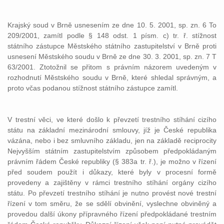
Krajský soud v Brně usnesením ze dne 10. 5. 2001, sp. zn. 6 To
209/2001, zamítl podle § 148 odst. 1 písm. c) tr. ř. stížnost
státního zástupce Městského státního zastupitelství v Brně proti
usnesení Městského soudu v Brně ze dne 30. 3. 2001, sp. zn. 7 T
63/2001. Ztotožnil se přitom s právním názorem uvedeným v
rozhodnutí Městského soudu v Brně, které shledal správným, a
proto včas podanou stížnost státního zástupce zamítl.
V trestní věci, ve které došlo k převzetí trestního stíhání cizího
státu na základní mezinárodní smlouvy, jíž je České republika
vázána, nebo i bez smluvního základu, jen na základě reciprocity
Nejvyšším státním zastupitelstvím způsobem předpokládaným
právním řádem České republiky (§ 383a tr. ř.), je možno v řízení
před soudem použít i důkazy, které byly v procesní formě
provedeny a zajištěny v rámci trestního stíhání orgány cizího
státu. Po převzetí trestního stíhání je nutno provést nové trestní
řízení v tom směru, že se sdělí obvinění, vyslechne obviněný a
provedou další úkony přípravného řízení předpokládané trestním