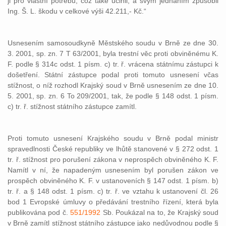
ji pro vlastní potřebu, což také učinil, a svým jednáním způsobil
Ing. Š. L. škodu v celkové výši 42.211,- Kč.“
Usnesením samosoudkyně Městského soudu v Brně ze dne 30.
3. 2001, sp. zn. 7 T 63/2001, byla trestní věc proti obviněnému K.
F. podle § 314c odst. 1 písm. c) tr. ř. vrácena státnímu zástupci k
došetření. Státní zástupce podal proti tomuto usnesení včas
stížnost, o níž rozhodl Krajský soud v Brně usnesením ze dne 10.
5. 2001, sp. zn. 6 To 209/2001, tak, že podle § 148 odst. 1 písm.
c) tr. ř. stížnost státního zástupce zamítl.
Proti tomuto usnesení Krajského soudu v Brně podal ministr
spravedlnosti České republiky ve lhůtě stanovené v § 272 odst. 1
tr. ř. stížnost pro porušení zákona v neprospěch obviněného K. F.
Namítl v ní, že napadeným usnesením byl porušen zákon ve
prospěch obviněného K. F. v ustanoveních § 147 odst. 1 písm. b)
tr. ř. a § 148 odst. 1 písm. c) tr. ř. ve vztahu k ustanovení čl. 26
bod 1 Evropské úmluvy o předávání trestního řízení, která byla
publikována pod č.
551/1992
Sb. Poukázal na to, že Krajský soud
v Brně zamítl stížnost státního zástupce jako nedůvodnou podle §