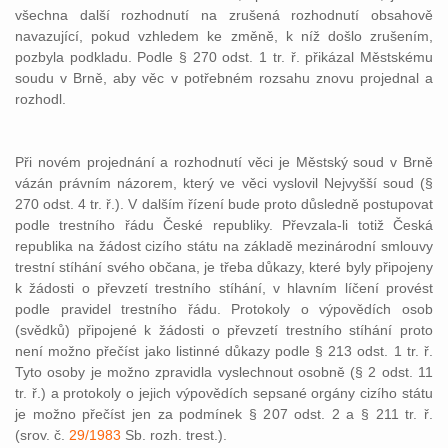
všechna další rozhodnutí na zrušená rozhodnutí obsahově
navazující, pokud vzhledem ke změně, k níž došlo zrušením,
pozbyla podkladu. Podle § 270 odst. 1 tr. ř. přikázal Městskému
soudu v Brně, aby věc v potřebném rozsahu znovu projednal a
rozhodl.
Při novém projednání a rozhodnutí věci je Městský soud v Brně
vázán právním názorem, který ve věci vyslovil Nejvyšší soud (§
270 odst. 4 tr. ř.). V dalším řízení bude proto důsledně postupovat
podle trestního řádu České republiky. Převzala-li totiž Česká
republika na žádost cizího státu na základě mezinárodní smlouvy
trestní stíhání svého občana, je třeba důkazy, které byly připojeny
k žádosti o převzetí trestního stíhání, v hlavním líčení provést
podle pravidel trestního řádu. Protokoly o výpovědích osob
(svědků) připojené k žádosti o převzetí trestního stíhání proto
není možno přečíst jako listinné důkazy podle § 213 odst. 1 tr. ř.
Tyto osoby je možno zpravidla vyslechnout osobně (§ 2 odst. 11
tr. ř.) a protokoly o jejich výpovědích sepsané orgány cizího státu
je možno přečíst jen za podmínek § 207 odst. 2 a § 211 tr. ř.
(srov. č.
29/1983
Sb. rozh. trest.).