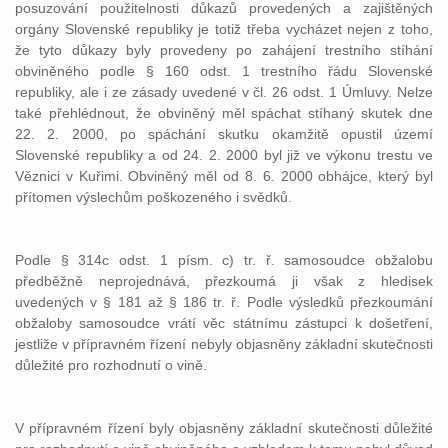
posuzování použitelnosti důkazů provedených a zajištěných
orgány Slovenské republiky je totiž třeba vycházet nejen z toho,
že tyto důkazy byly provedeny po zahájení trestního stíhání
obviněného podle § 160 odst. 1 trestního řádu Slovenské
republiky, ale i ze zásady uvedené v čl. 26 odst. 1 Úmluvy. Nelze
také přehlédnout, že obviněný měl spáchat stíhaný skutek dne
22. 2. 2000, po spáchání skutku okamžitě opustil území
Slovenské republiky a od 24. 2. 2000 byl již ve výkonu trestu ve
Věznici v Kuřimi. Obviněný měl od 8. 6. 2000 obhájce, který byl
přítomen výslechům poškozeného i svědků.
Podle § 314c odst. 1 písm. c) tr. ř. samosoudce obžalobu
předběžně neprojednává, přezkoumá ji však z hledisek
uvedených v § 181 až § 186 tr. ř. Podle výsledků přezkoumání
obžaloby samosoudce vrátí věc státnímu zástupci k došetření,
jestliže v přípravném řízení nebyly objasněny základní skutečnosti
důležité pro rozhodnutí o vině.
V přípravném řízení byly objasněny základní skutečnosti důležité