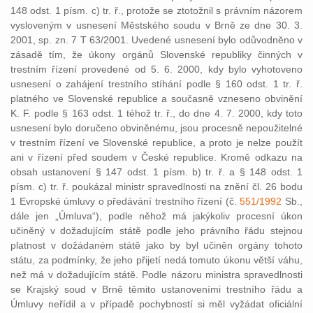
148 odst. 1 písm. c) tr. ř., protože se ztotožnil s právním názorem
vysloveným v usnesení Městského soudu v Brně ze dne 30. 3.
2001, sp. zn. 7 T 63/2001. Uvedené usnesení bylo odůvodněno v
zásadě tím, že úkony orgánů Slovenské republiky činných v
trestním řízení provedené od 5. 6. 2000, kdy bylo vyhotoveno
usnesení o zahájení trestního stíhání podle § 160 odst. 1 tr. ř.
platného ve Slovenské republice a současně vzneseno obvinění
K. F. podle § 163 odst. 1 téhož tr. ř., do dne 4. 7. 2000, kdy toto
usnesení bylo doručeno obviněnému, jsou procesně nepoužitelné
v trestním řízení ve Slovenské republice, a proto je nelze použít
ani v řízení před soudem v České republice. Kromě odkazu na
obsah ustanovení § 147 odst. 1 písm. b) tr. ř. a § 148 odst. 1
písm. c) tr. ř. poukázal ministr spravedlnosti na znění čl. 26 bodu
1 Evropské úmluvy o předávání trestního řízení (č.
551/1992
Sb.,
dále jen „Úmluva“), podle něhož má jakýkoliv procesní úkon
učiněný v dožadujícím státě podle jeho právního řádu stejnou
platnost v dožádaném státě jako by byl učiněn orgány tohoto
státu, za podmínky, že jeho přijetí nedá tomuto úkonu větší váhu,
než má v dožadujícím státě. Podle názoru ministra spravedlnosti
se Krajský soud v Brně těmito ustanoveními trestního řádu a
Úmluvy neřídil a v případě pochybností si měl vyžádat oficiální