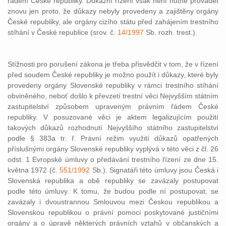
řádem České republiky. Důkazní řízení však není nutné provádět
znovu jen proto, že důkazy nebyly provedeny a zajištěny orgány
České republiky, ale orgány cizího státu před zahájením trestního
stíhání v České republice (srov. č.
14/1997
Sb. rozh. trest.).
Stížnosti pro porušení zákona je třeba přisvědčit v tom, že v řízení
před soudem České republiky je možno použít i důkazy, které byly
provedeny orgány Slovenské republiky v rámci trestního stíhání
obviněného, neboť došlo k převzetí trestní věci Nejvyšším státním
zastupitelství způsobem upraveným právním řádem České
republiky. V posuzované věci je aktem legalizujícím použití
takových důkazů rozhodnutí Nejvyššího státního zastupitelství
podle § 383a tr. ř. Právní režim využití důkazů opatřených
příslušnými orgány Slovenské republiky vyplývá v této věci z čl. 26
odst. 1 Evropské úmluvy o předávání trestního řízení ze dne 15.
května 1972 (č.
551/1992
Sb.). Signatáři této úmluvy jsou Česká i
Slovenská republika a obě republiky se zavázaly postupovat
podle této úmluvy. K tomu, že budou podle ní postupovat, se
zavázaly i dvoustrannou Smlouvou mezi Českou republikou a
Slovenskou republikou o právní pomoci poskytované justičními
orgány a o úpravě některých právních vztahů v občanských a