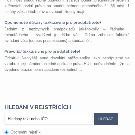
Povinnost soudů řádně odůvodnit svá rozhodnutí představuje jeden z
klíčových prvků práva na soudní ochranu chráněného čl. 36 odst. 1
Listiny základních práv a svobod. Soudy mají...
Opomenuté důkazy (exkluzivně pro předplatitele)
Jedním z nezbytných předpokladů jakéhokoliv – řádného i
mimořádného – vydržení je držba věci. Držba zahrnuje faktické
ovládání věci (corpus possessionis) a současně...
Právo EU (exkluzivně pro předplatitele)
Odmítl-li Nejvyšší soud dovolání stěžovatelky jako nepřípustné ve
vztahu k její námitce ohledně aplikace práva EU s odůvodněním, že na
uvedené otázce není napadené rozhodnutí...
HLEDÁNÍ V REJSTŘÍCÍCH
Obchodní rejstřík