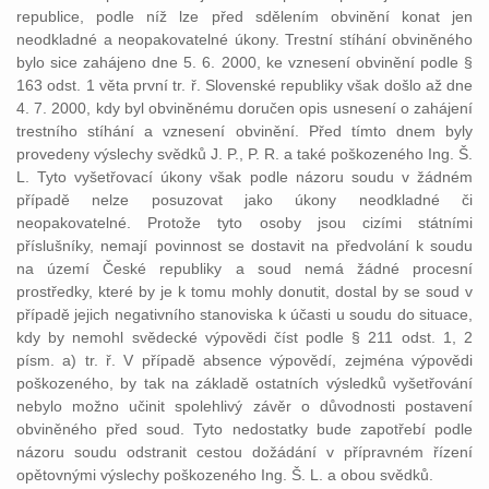
republice, podle níž lze před sdělením obvinění konat jen
neodkladné a neopakovatelné úkony. Trestní stíhání obviněného
bylo sice zahájeno dne 5. 6. 2000, ke vznesení obvinění podle §
163 odst. 1 věta první tr. ř. Slovenské republiky však došlo až dne
4. 7. 2000, kdy byl obviněnému doručen opis usnesení o zahájení
trestního stíhání a vznesení obvinění. Před tímto dnem byly
provedeny výslechy svědků J. P., P. R. a také poškozeného Ing. Š.
L. Tyto vyšetřovací úkony však podle názoru soudu v žádném
případě nelze posuzovat jako úkony neodkladné či
neopakovatelné. Protože tyto osoby jsou cizími státními
příslušníky, nemají povinnost se dostavit na předvolání k soudu
na území České republiky a soud nemá žádné procesní
prostředky, které by je k tomu mohly donutit, dostal by se soud v
případě jejich negativního stanoviska k účasti u soudu do situace,
kdy by nemohl svědecké výpovědi číst podle § 211 odst. 1, 2
písm. a) tr. ř. V případě absence výpovědí, zejména výpovědi
poškozeného, by tak na základě ostatních výsledků vyšetřování
nebylo možno učinit spolehlivý závěr o důvodnosti postavení
obviněného před soud. Tyto nedostatky bude zapotřebí podle
názoru soudu odstranit cestou dožádání v přípravném řízení
opětovnými výslechy poškozeného Ing. Š. L. a obou svědků.