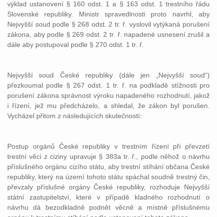
výklad ustanovení § 160 odst. 1 a § 163 odst. 1 trestního řádu
Slovenské republiky. Ministr spravedlnosti proto navrhl, aby
Nejvyšší soud podle § 268 odst. 2 tr. ř. vyslovil vytýkaná porušení
zákona, aby podle § 269 odst. 2 tr. ř. napadené usnesení zrušil a
dále aby postupoval podle § 270 odst. 1 tr. ř.
Nejvyšší soud České republiky (dále jen „Nejvyšší soud“)
přezkoumal podle § 267 odst. 1 tr. ř. na podkladě stížnosti pro
porušení zákona správnost výroku napadeného rozhodnutí, jakož
i řízení, jež mu předcházelo, a shledal, že zákon byl porušen.
Vycházel přitom z následujících skutečností:
Postup orgánů České republiky v trestním řízení při převzetí
trestní věci z ciziny upravuje § 383a tr. ř., podle něhož o návrhu
příslušného orgánu cizího státu, aby trestní stíhání občana České
republiky, který na území tohoto státu spáchal soudně trestný čin,
převzaly příslušné orgány České republiky, rozhoduje Nejvyšší
státní zastupitelství, které v případě kladného rozhodnutí o
návrhu dá bezodkladně podnět věcně a místně příslušnému