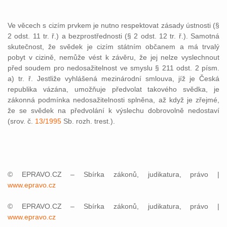
Ve věcech s cizím prvkem je nutno respektovat zásady ústnosti (§
2 odst. 11 tr. ř.) a bezprostřednosti (§ 2 odst. 12 tr. ř.). Samotná
skutečnost, že svědek je cizím státním občanem a má trvalý
pobyt v cizině, nemůže vést k závěru, že jej nelze vyslechnout
před soudem pro nedosažitelnost ve smyslu § 211 odst. 2 písm.
a) tr. ř. Jestliže vyhlášená mezinárodní smlouva, jíž je Česká
republika vázána, umožňuje předvolat takového svědka, je
zákonná podmínka nedosažitelnosti splněna, až když je zřejmé,
že se svědek na předvolání k výslechu dobrovolně nedostaví
(srov. č.
13/1995
Sb. rozh. trest.).
© EPRAVO.CZ – Sbírka zákonů, judikatura, právo |
www.epravo.cz
© EPRAVO.CZ – Sbírka zákonů, judikatura, právo |
www.epravo.cz