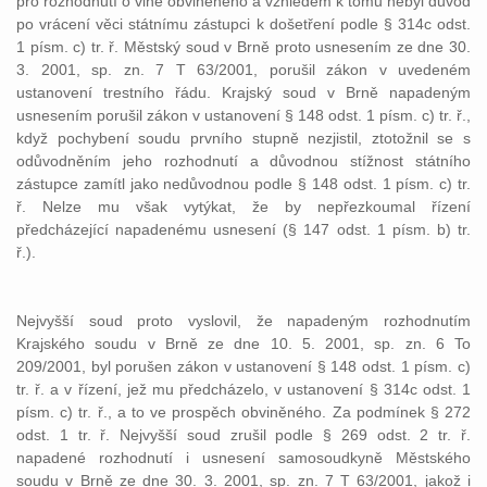
pro rozhodnutí o vině obviněného a vzhledem k tomu nebyl důvod
po vrácení věci státnímu zástupci k došetření podle § 314c odst.
1 písm. c) tr. ř. Městský soud v Brně proto usnesením ze dne 30.
3. 2001, sp. zn. 7 T 63/2001, porušil zákon v uvedeném
ustanovení trestního řádu. Krajský soud v Brně napadeným
usnesením porušil zákon v ustanovení § 148 odst. 1 písm. c) tr. ř.,
když pochybení soudu prvního stupně nezjistil, ztotožnil se s
odůvodněním jeho rozhodnutí a důvodnou stížnost státního
zástupce zamítl jako nedůvodnou podle § 148 odst. 1 písm. c) tr.
ř. Nelze mu však vytýkat, že by nepřezkoumal řízení
předcházející napadenému usnesení (§ 147 odst. 1 písm. b) tr.
ř.).
Nejvyšší soud proto vyslovil, že napadeným rozhodnutím
Krajského soudu v Brně ze dne 10. 5. 2001, sp. zn. 6 To
209/2001, byl porušen zákon v ustanovení § 148 odst. 1 písm. c)
tr. ř. a v řízení, jež mu předcházelo, v ustanovení § 314c odst. 1
písm. c) tr. ř., a to ve prospěch obviněného. Za podmínek § 272
odst. 1 tr. ř. Nejvyšší soud zrušil podle § 269 odst. 2 tr. ř.
napadené rozhodnutí i usnesení samosoudkyně Městského
soudu v Brně ze dne 30. 3. 2001, sp. zn. 7 T 63/2001, jakož i