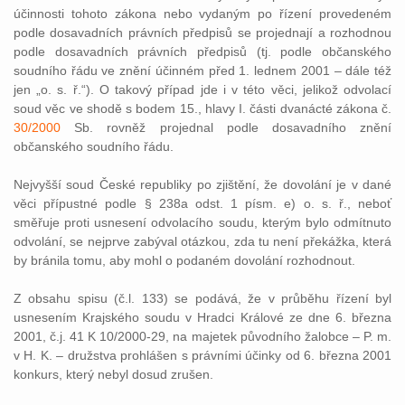
účinnosti tohoto zákona nebo vydaným po řízení provedeném
podle dosavadních právních předpisů se projednají a rozhodnou
podle dosavadních právních předpisů (tj. podle občanského
soudního řádu ve znění účinném před 1. lednem 2001 – dále též
jen „o. s. ř.“). O takový případ jde i v této věci, jelikož odvolací
soud věc ve shodě s bodem 15., hlavy I. části dvanácté zákona č.
30/2000
Sb. rovněž projednal podle dosavadního znění
občanského soudního řádu.
Nejvyšší soud České republiky po zjištění, že dovolání je v dané
věci přípustné podle § 238a odst. 1 písm. e) o. s. ř., neboť
směřuje proti usnesení odvolacího soudu, kterým bylo odmítnuto
odvolání, se nejprve zabýval otázkou, zda tu není překážka, která
by bránila tomu, aby mohl o podaném dovolání rozhodnout.
Z obsahu spisu (č.l. 133) se podává, že v průběhu řízení byl
usnesením Krajského soudu v Hradci Králové ze dne 6. března
2001, č.j. 41 K 10/2000-29, na majetek původního žalobce – P. m.
v H. K. – družstva prohlášen s právními účinky od 6. března 2001
konkurs, který nebyl dosud zrušen.