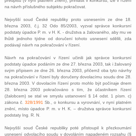
předpisů (v nyní platném znění), přihlásit v konkursu, lze v řízení
na návrh příslušného subjektu pokračovat.
Nejvyšší soud České republiky proto usnesením ze dne 18.
března 2003, č.j. 32 Odo 85/2003, vyzval správce konkursní
podstaty úpadce P. m. v H. K. - družstva a žalovaného, aby mu ve
lhůtě jednoho týdne od doručení tohoto usnesení sdělili, zda
podávají návrh na pokračování v řízení.
Návrh na pokračování v řízení učinili jak správce konkursní
podstaty úpadce podáním ze dne 27. března 2003, tak i žalovaný
svým přípisem ze dne 26. března 2003, přičemž oba tyto návrhy
na pokračování v řízení byly doručeny dovolacímu soudu dne 28.
března 2003. V dovolacím řízení proto mohlo být počínaje dnem
28. března 2003 pokračováno s tím, že účastníkem řízení
(žalobcem) se stal ve smyslu ustanovení § 14 odst. 1 písm. c)
zákona č.
328/1991
Sb., o konkursu a vyrovnání, v nyní platném
znění, místo úpadce P. m. v H. K. – družstva správce konkursní
podstaty Ing. R. N.
Nejvyšší soud České republiky poté přistoupil k přezkoumání
usnesení odvolacího soudu v dovoláním napadeném rozsahu (§