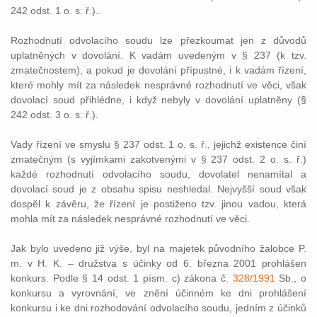
242 odst. 1 o. s. ř.)..
Rozhodnutí odvolacího soudu lze přezkoumat jen z důvodů
uplatněných v dovolání. K vadám uvedeným v § 237 (k tzv.
zmatečnostem), a pokud je dovolání přípustné, i k vadám řízení,
které mohly mít za následek nesprávné rozhodnutí ve věci, však
dovolací soud přihlédne, i když nebyly v dovolání uplatněny (§
242 odst. 3 o. s. ř.).
Vady řízení ve smyslu § 237 odst. 1 o. s. ř., jejichž existence činí
zmatečným (s vyjímkami zakotvenými v § 237 odst. 2 o. s. ř.)
každé rozhodnutí odvolacího soudu, dovolatel nenamítal a
dovolací soud je z obsahu spisu neshledal. Nejvyšší soud však
dospěl k závěru, že řízení je postiženo tzv. jinou vadou, která
mohla mít za následek nesprávné rozhodnutí ve věci.
Jak bylo uvedeno již výše, byl na majetek původního žalobce P.
m. v H. K. – družstva s účinky od 6. března 2001 prohlášen
konkurs. Podle § 14 odst. 1 písm. c) zákona č.
328/1991
Sb., o
konkursu a vyrovnání, ve znění účinném ke dni prohlášení
konkursu i ke dni rozhodování odvolacího soudu, jedním z účinků