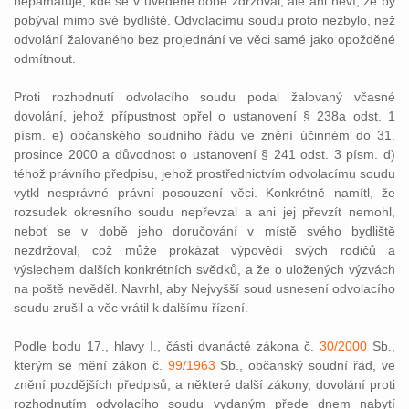
nepamatuje, kde se v uvedené době zdržoval, ale ani neví, že by
pobýval mimo své bydliště. Odvolacímu soudu proto nezbylo, než
odvolání žalovaného bez projednání ve věci samé jako opožděné
odmítnout.
Proti rozhodnutí odvolacího soudu podal žalovaný včasné
dovolání, jehož přípustnost opřel o ustanovení § 238a odst. 1
písm. e) občanského soudního řádu ve znění účinném do 31.
prosince 2000 a důvodnost o ustanovení § 241 odst. 3 písm. d)
téhož právního předpisu, jehož prostřednictvím odvolacímu soudu
vytkl nesprávné právní posouzení věci. Konkrétně namítl, že
rozsudek okresního soudu nepřevzal a ani jej převzít nemohl,
neboť se v době jeho doručování v místě svého bydliště
nezdržoval, což může prokázat výpovědí svých rodičů a
výslechem dalších konkrétních svědků, a že o uložených výzvách
na poště nevěděl. Navrhl, aby Nejvyšší soud usnesení odvolacího
soudu zrušil a věc vrátil k dalšímu řízení.
Podle bodu 17., hlavy I., části dvanácté zákona č.
30/2000
Sb.,
kterým se mění zákon č.
99/1963
Sb., občanský soudní řád, ve
znění pozdějších předpisů, a některé další zákony, dovolání proti
rozhodnutím odvolacího soudu vydaným přede dnem nabytí