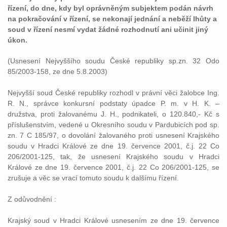
řízení, do dne, kdy byl oprávněným subjektem podán návrh
na pokračování v řízení, se nekonají jednání a neběží lhůty a
soud v řízení nesmí vydat žádné rozhodnutí ani učinit jiný
úkon.
(Usnesení Nejvyššího soudu České republiky sp.zn. 32 Odo
85/2003-158, ze dne 5.8.2003)
Nejvyšší soud České republiky rozhodl v právní věci žalobce Ing.
R. N., správce konkursní podstaty úpadce P. m. v H. K. –
družstva, proti žalovanému J. H., podnikateli, o 120.840,- Kč s
příslušenstvím, vedené u Okresního soudu v Pardubicích pod sp.
zn. 7 C 185/97, o dovolání žalovaného proti usnesení Krajského
soudu v Hradci Králové ze dne 19. července 2001, č.j. 22 Co
206/2001-125, tak, že usnesení Krajského soudu v Hradci
Králové ze dne 19. července 2001, č.j. 22 Co 206/2001-125, se
zrušuje a věc se vrací tomuto soudu k dalšímu řízení.
Z odůvodnění :
Krajský soud v Hradci Králové usnesením ze dne 19. července