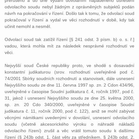
přerušeno a do dne vydání dovoláním napadeného usnesení
odvolacího soudu nebyl žádným z oprávněných subjektů podán
návrh na pokračování v řízení. Došlo tak k tomu, že odvolací soud
pokračoval v řízení a vydal ve věci rozhodnutí v době, kdy tak
učinit nemohl a nesměl.
Odvolací soud tak zatížil řízení [§ 241 odst. 3 písm. b) o. s. ř.]
vadou, která mohla mít za následek nesprávné rozhodnutí ve
věci.
Nejvyšší soud České republiky proto, ve shodě s dosavadní
konstantní judikaturou (srov. rozhodnutí uveřejněné pod č.
74/2001 Sbírky soudních rozhodnutí a stanovisek, dále usnesení
Nejvyššího soudu ze dne 11. června 1997 sp. zn. 2 Cdon 434/96,
uveřejněné v časopise Soudní judikatura č. 4, ročník 1997, pod č.
31, jakož i usnesení Nejvyššího soudu ze dne 25. května 2000,
sp. zn. 20 Cdo 340/2000, uveřejněné v časopise Soudní
judikatura č. 11, ročník 2000, pod č. 122), aniž se mohl zabývat
věcnými námitkami uvedenými v dovolání, usnesení odvolacího
soudu (včetně akcesorického výroku o náhradě nákladů
odvolacího řízení) zrušil a věc vrátil tomuto soudu k dalšímu
řízení (§ 243b odst. 1, část věty za středníkem, § 243b odst. 2,