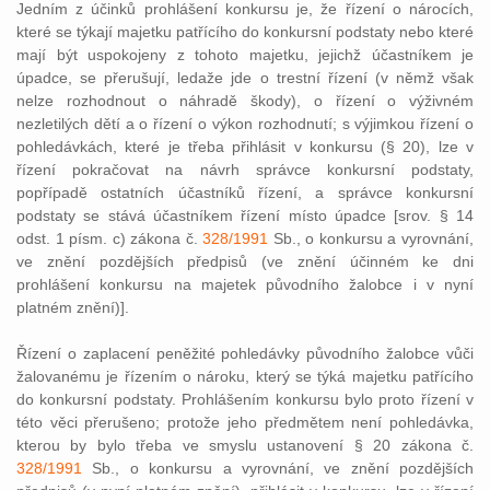
Jedním z účinků prohlášení konkursu je, že řízení o nárocích,
které se týkají majetku patřícího do konkursní podstaty nebo které
mají být uspokojeny z tohoto majetku, jejichž účastníkem je
úpadce, se přerušují, ledaže jde o trestní řízení (v němž však
nelze rozhodnout o náhradě škody), o řízení o výživném
nezletilých dětí a o řízení o výkon rozhodnutí; s výjimkou řízení o
pohledávkách, které je třeba přihlásit v konkursu (§ 20), lze v
řízení pokračovat na návrh správce konkursní podstaty,
popřípadě ostatních účastníků řízení, a správce konkursní
podstaty se stává účastníkem řízení místo úpadce [srov. § 14
odst. 1 písm. c) zákona č.
328/1991
Sb., o konkursu a vyrovnání,
ve znění pozdějších předpisů (ve znění účinném ke dni
prohlášení konkursu na majetek původního žalobce i v nyní
platném znění)].
Řízení o zaplacení peněžité pohledávky původního žalobce vůči
žalovanému je řízením o nároku, který se týká majetku patřícího
do konkursní podstaty. Prohlášením konkursu bylo proto řízení v
této věci přerušeno; protože jeho předmětem není pohledávka,
kterou by bylo třeba ve smyslu ustanovení § 20 zákona č.
328/1991
Sb., o konkursu a vyrovnání, ve znění pozdějších