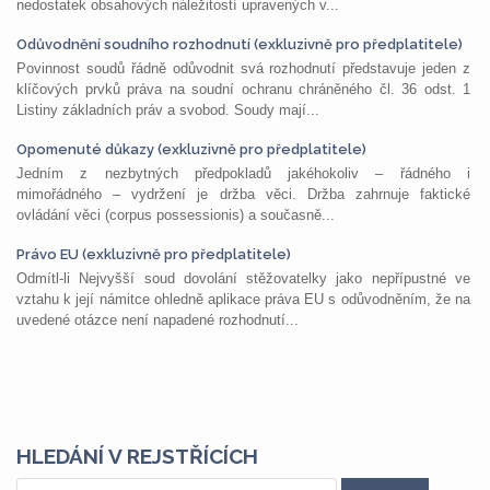
nedostatek obsahových náležitostí upravených v...
Odůvodnění soudního rozhodnutí (exkluzivně pro předplatitele)
Povinnost soudů řádně odůvodnit svá rozhodnutí představuje jeden z
klíčových prvků práva na soudní ochranu chráněného čl. 36 odst. 1
Listiny základních práv a svobod. Soudy mají...
Opomenuté důkazy (exkluzivně pro předplatitele)
Jedním z nezbytných předpokladů jakéhokoliv – řádného i
mimořádného – vydržení je držba věci. Držba zahrnuje faktické
ovládání věci (corpus possessionis) a současně...
Právo EU (exkluzivně pro předplatitele)
Odmítl-li Nejvyšší soud dovolání stěžovatelky jako nepřípustné ve
vztahu k její námitce ohledně aplikace práva EU s odůvodněním, že na
uvedené otázce není napadené rozhodnutí...
HLEDÁNÍ V REJSTŘÍCÍCH