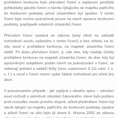
prohlášení konkursu bylo přerušení řízení o zaplacení peněžité
pohledávky jakožto řízení o nároku týkajícího se majetku patřícího
do konkursní podstaty, jehož účastníkem byl úpadce. V tomto
řízení bylo možno pokračovat pouze na návrh správce konkursní
podstaty, popřípadě ostatních účastníků řízení.
Přerušení řízení nastává ze zákona (tedy nikoli na základě
rozhodnutí soudu vydaného v tomto řízení) a bez ohledu na to,
zda soud o prohlášení konkursu na majetek účastníka řízení
věděl. Po dobu přerušení řízení, tj. ode dne, kdy nastaly účinky
prohlášení konkursu na majetek účastníka řízení, do dne, kdy byl
oprávněným subjektem podán návrh na pokračování v řízení, se
nekonají jednání a neběží lhůty (srov. ustanovení § 111 odst. 1 o.
s. ř.) a soud v řízení nesmí vydat žádné rozhodnutí ani učinit jiný
úkon.
V posuzovaném případě - jak vyplývá z obsahu spisu – odvolací
soud rozhodl o odmítnutí odvolání žalovaného, které bylo podáno
proti rozsudku soudu prvního stupně, ačkoli předmětem řízení byl
nárok týkající se majetku patřícího do konkursní podstaty úpadce
a ačkoli řízení ve věci bylo již dnem 6. března 2001 ze zákona