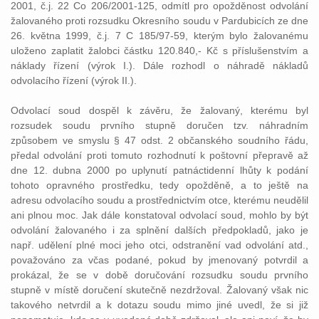
2001, č.j. 22 Co 206/2001-125, odmítl pro opožděnost odvolání
žalovaného proti rozsudku Okresního soudu v Pardubicích ze dne
26. května 1999, č.j. 7 C 185/97-59, kterým bylo žalovanému
uloženo zaplatit žalobci částku 120.840,- Kč s příslušenstvím a
náklady řízení (výrok I.). Dále rozhodl o náhradě nákladů
odvolacího řízení (výrok II.).
Odvolací soud dospěl k závěru, že žalovaný, kterému byl
rozsudek soudu prvního stupně doručen tzv. náhradním
způsobem ve smyslu § 47 odst. 2 občanského soudního řádu,
předal odvolání proti tomuto rozhodnutí k poštovní přepravě až
dne 12. dubna 2000 po uplynutí patnáctidenní lhůty k podání
tohoto opravného prostředku, tedy opožděně, a to ještě na
adresu odvolacího soudu a prostřednictvím otce, kterému neudělil
ani plnou moc. Jak dále konstatoval odvolací soud, mohlo by být
odvolání žalovaného i za splnění dalších předpokladů, jako je
např. udělení plné moci jeho otci, odstranění vad odvolání atd.,
považováno za včas podané, pokud by jmenovaný potvrdil a
prokázal, že se v době doručování rozsudku soudu prvního
stupně v místě doručení skutečně nezdržoval. Žalovaný však nic
takového netvrdil a k dotazu soudu mimo jiné uvedl, že si již