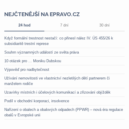
NEJČTENĚJŠÍ NA EPRAVO.CZ
24 hod
7 dní
30 dní
Když formální trestnost nestačí: co přinesl nález IV. ÚS 455/26 k
subsidiaritě trestní represe
Souhrn významných událostí ze světa práva
10 otázek pro … Moniku Dubskou
Výpověď pro nadbytečnost
Užívání nemovitosti ve vlastnictví nezletilých dětí partnerem či
manželem rodiče
Uzavírky místních i účelových komunikací a zřizování objížděk
Podíl v obchodní korporaci, insolvence
Nařízení o obalech a obalových odpadech (PPWR) – nová éra regulace
obalů v Evropské unii