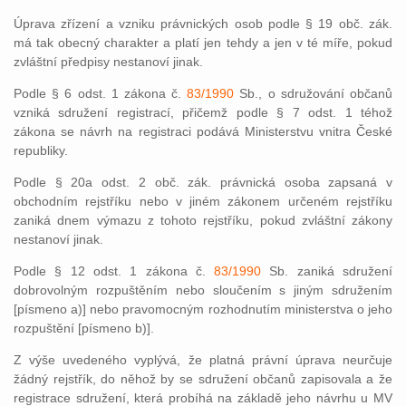
Úprava zřízení a vzniku právnických osob podle § 19 obč. zák.
má tak obecný charakter a platí jen tehdy a jen v té míře, pokud
zvláštní předpisy nestanoví jinak.
Podle § 6 odst. 1 zákona č.
83/1990
Sb., o sdružování občanů
vzniká sdružení registrací, přičemž podle § 7 odst. 1 téhož
zákona se návrh na registraci podává Ministerstvu vnitra České
republiky.
Podle § 20a odst. 2 obč. zák. právnická osoba zapsaná v
obchodním rejstříku nebo v jiném zákonem určeném rejstříku
zaniká dnem výmazu z tohoto rejstříku, pokud zvláštní zákony
nestanoví jinak.
Podle § 12 odst. 1 zákona č.
83/1990
Sb. zaniká sdružení
dobrovolným rozpuštěním nebo sloučením s jiným sdružením
[písmeno a)] nebo pravomocným rozhodnutím ministerstva o jeho
rozpuštění [písmeno b)].
Z výše uvedeného vyplývá, že platná právní úprava neurčuje
žádný rejstřík, do něhož by se sdružení občanů zapisovala a že
registrace sdružení, která probíhá na základě jeho návrhu u MV