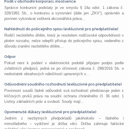
Podíl v obchodní korporaci, insolvence
Správce konkursní podstaty je ve smyslu § 14a odst. 1 zákona č.
328/1991 Sb., o konkursu a vyrovnání (dále jen „ZKV“), oprávněn a
povinen vykonávat veškerá akcionářská práva...
Nahlédnutí do policejního spisu (exkluzivně pro předplatitele)
Rodiči nezletilého dítěte, který je nositelem rodičovské odpovědnosti v
plném rozsahu, nelze odepřít přístup do policejního spisu, vedeného z
důvodu zranění nezletilého dítěte,...
Odpor
Pokud není k podání v elektronické podobě připojen podpis podle
zvláštních předpisů, jedná se po účinnosti zákona č. 298/2016 Sb. o
nedostatek obsahových náležitostí upravených v...
Odůvodnění soudního rozhodnutí (exkluzivně pro předplatitele)
Povinnost soudů řádně odůvodnit svá rozhodnutí představuje jeden z
klíčových prvků práva na soudní ochranu chráněného čl. 36 odst. 1
Listiny základních práv a svobod. Soudy mají...
Opomenuté důkazy (exkluzivně pro předplatitele)
Jedním z nezbytných předpokladů jakéhokoliv – řádného i
mimořádného – vydržení je držba věci. Držba zahrnuje faktické