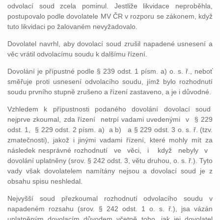
odvolací soud zcela pominul. Jestliže likvidace neproběhla,
postupovalo podle dovolatele MV ČR v rozporu se zákonem, když
tuto likvidaci po žalovaném nevyžadovalo.
Dovolatel navrhl, aby dovolací soud zrušil napadené usnesení a
věc vrátil odvolacímu soudu k dalšímu řízení.
Dovolání je přípustné podle § 239 odst. 1 písm. a) o. s. ř., neboť
směřuje proti usnesení odvolacího soudu, jímž bylo rozhodnutí
soudu prvního stupně zrušeno a řízení zastaveno, a je i důvodné.
Vzhledem k přípustnosti podaného dovolání dovolací soud
nejprve zkoumal, zda řízení netrpí vadami uvedenými v § 229
odst. 1, § 229 odst. 2 písm. a) a b) a § 229 odst. 3 o. s. ř. (tzv.
zmatečnosti), jakož i jinými vadami řízení, které mohly mít za
následek nesprávné rozhodnutí ve věci, i když nebyly v
dovolání uplatněny (srov. § 242 odst. 3, větu druhou, o. s. ř.). Tyto
vady však dovolatelem namítány nejsou a dovolací soud je z
obsahu spisu neshledal.
Nejvyšší soud přezkoumal rozhodnutí odvolacího soudu v
napadeném rozsahu (srov. § 242 odst. 1 o. s. ř.), jsa vázán
uplatněným dovolacím důvodem včetně toho, jak jej dovolatel