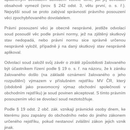
obsahově vymezil (srov. § 242 odst. 3, větu první, o. s. ř.).
Nejvyšší soud se proto zabýval správností právního posouzení
věci zpochybňovaného dovolatelem.
Právní posouzení věci je obecně nesprávné, jestliže odvolací
soud posoudil věc podle právní normy, jež na zjištěný skutkový
stav nedopadá, nebo právní normu sice správně určenou
nesprávně vyložil, případně ji na daný skutkový stav nesprávně
aplikoval.
Odvolací soud založil svůj závěr o ztrátě způsobilosti žalovaného
být účastníkem řízení podle § 19 o. s. ř. na názoru, že k zániku
žalovaného došlo (na základě oznámení žalovaného o jeho
rozpuštění) výmazem v příslušném rejstříku MV ČR, který
(obdobně jako pravomocný výmaz obchodní společnosti v
obchodním rejstříku) je soud povinen akceptovat. S tímto právním
posouzením věci se dovolací soud neztotožňuje.
Podle § 19 odst. 2 obč. zák. vznikají právnické osoby dnem, ke
kterému jsou zapsány do obchodního nebo do jiného zákonem
určeného rejstříku, pokud nestanoví zvláštní zákon jejich vznik
jinak.