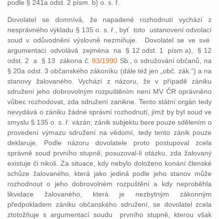
podle § 241a odst. 2 písm. b) o. s. ř.
Dovolatel se domnívá, že napadené rozhodnutí vychází z
nesprávného výkladu § 135 o. s. ř., byť toto ustanovení odvolací
soud v odůvodnění výslovně nezmiňuje. Dovolatel se ve své
argumentaci odvolává zejména na § 12 odst. 1 písm a), § 12
odst. 2 a § 13 zákona č.
83/1990
Sb., o sdružování občanů, na
§ 20a odst. 3 občanského zákoníku (dále též jen „obč. zák.“) a na
stanovy žalovaného. Vychází z názoru, že v případě zániku
sdružení jeho dobrovolným rozpuštěním není MV ČR oprávněno
vůbec rozhodovat, zda sdružení zanikne. Tento státní orgán tedy
nevydává o zániku žádné správní rozhodnutí, jímž by byl soud ve
smyslu § 135 o. s. ř. vázán; zánik subjektu bere pouze sdělením o
provedení výmazu sdružení na vědomí, tedy tento zánik pouze
deklaruje. Podle názoru dovolatele proto postupoval zcela
správně soud prvního stupně, posuzoval-li otázku, zda žalovaný
existuje či nikoli. Za situace, kdy nebylo doloženo konání členské
schůze žalovaného, která jako jediná podle jeho stanov může
rozhodnout o jeho dobrovolném rozpuštění a kdy neproběhla
likvidace žalovaného, která je nezbytným zákonným
předpokladem zániku občanského sdružení, se dovolatel zcela
ztotožňuje s argumentací soudu prvního stupně, kterou však