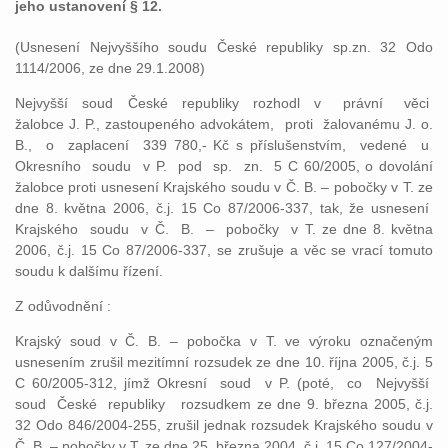
jeho ustanovení § 12.
(Usnesení Nejvyššího soudu České republiky sp.zn. 32 Odo
1114/2006, ze dne 29.1.2008)
Nejvyšší soud České republiky rozhodl v právní věci
žalobce J. P., zastoupeného advokátem, proti žalovanému J. o.
B., o zaplacení 339 780,- Kč s příslušenstvím, vedené u
Okresního soudu v P. pod sp. zn. 5 C 60/2005, o dovolání
žalobce proti usnesení Krajského soudu v Č. B. – pobočky v T. ze
dne 8. května 2006, č.j. 15 Co 87/2006-337, tak, že usnesení
Krajského soudu v Č. B. – pobočky v T. ze dne 8. května
2006, č.j. 15 Co 87/2006-337, se zrušuje a věc se vrací tomuto
soudu k dalšímu řízení.
Z odůvodnění :
Krajský soud v Č. B. – pobočka v T. ve výroku označeným
usnesením zrušil mezitímní rozsudek ze dne 10. října 2005, č.j. 5
C 60/2005-312, jímž Okresní soud v P. (poté, co Nejvyšší
soud České republiky rozsudkem ze dne 9. března 2005, č.j.
32 Odo 846/2004-255, zrušil jednak rozsudek Krajského soudu v
Č. B. – pobočky v T. ze dne 25. března 2004, č.j. 15 Co 127/2004-