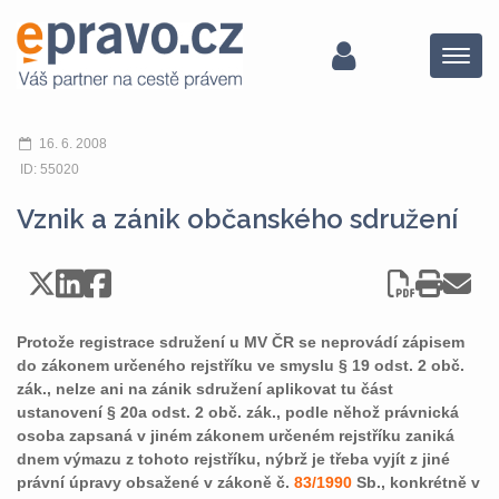
Menu
16. 6. 2008
ID: 55020
Vznik a zánik občanského sdružení
Protože registrace sdružení u MV ČR se neprovádí zápisem
do zákonem určeného rejstříku ve smyslu § 19 odst. 2 obč.
zák., nelze ani na zánik sdružení aplikovat tu část
ustanovení § 20a odst. 2 obč. zák., podle něhož právnická
osoba zapsaná v jiném zákonem určeném rejstříku zaniká
dnem výmazu z tohoto rejstříku, nýbrž je třeba vyjít z jiné
právní úpravy obsažené v zákoně č.
83/1990
Sb., konkrétně v