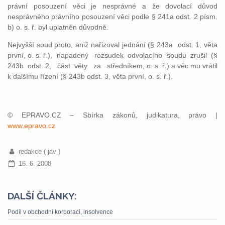
právní posouzení věci je nesprávné a že dovolací důvod
nesprávného právního posouzení věci podle § 241a odst. 2 písm.
b) o. s. ř. byl uplatněn důvodně.
Nejvyšší soud proto, aniž nařizoval jednání (§ 243a odst. 1, věta
první, o. s. ř.), napadený rozsudek odvolacího soudu zrušil (§
243b odst. 2, část věty za středníkem, o. s. ř.) a věc mu vrátil
k dalšímu řízení (§ 243b odst. 3, věta první, o. s. ř.).
© EPRAVO.CZ – Sbírka zákonů, judikatura, právo |
www.epravo.cz
redakce ( jav )
16. 6. 2008
DALŠÍ ČLÁNKY:
Podíl v obchodní korporaci, insolvence