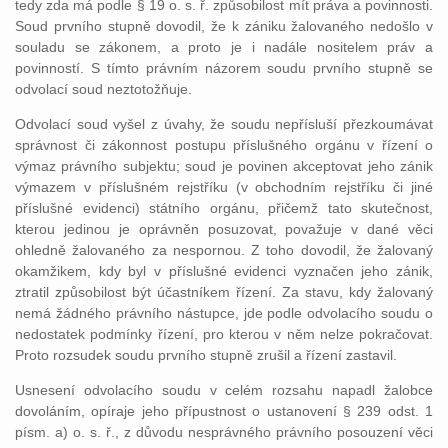
tedy zda má podle § 19 o. s. ř. způsobilost mít práva a povinnosti.
Soud prvního stupně dovodil, že k zániku žalovaného nedošlo v
souladu se zákonem, a proto je i nadále nositelem práv a
povinností. S tímto právním názorem soudu prvního stupně se
odvolací soud neztotožňuje.
Odvolací soud vyšel z úvahy, že soudu nepřísluší přezkoumávat
správnost či zákonnost postupu příslušného orgánu v řízení o
výmaz právního subjektu; soud je povinen akceptovat jeho zánik
výmazem v příslušném rejstříku (v obchodním rejstříku či jiné
příslušné evidenci) státního orgánu, přičemž tato skutečnost,
kterou jedinou je oprávněn posuzovat, považuje v dané věci
ohledně žalovaného za nespornou. Z toho dovodil, že žalovaný
okamžikem, kdy byl v příslušné evidenci vyznačen jeho zánik,
ztratil způsobilost být účastníkem řízení. Za stavu, kdy žalovaný
nemá žádného právního nástupce, jde podle odvolacího soudu o
nedostatek podmínky řízení, pro kterou v něm nelze pokračovat.
Proto rozsudek soudu prvního stupně zrušil a řízení zastavil.
Usnesení odvolacího soudu v celém rozsahu napadl žalobce
dovoláním, opíraje jeho přípustnost o ustanovení § 239 odst. 1
písm. a) o. s. ř., z důvodu nesprávného právního posouzení věci