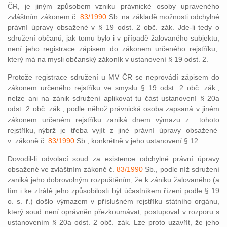
ČR, je jiným způsobem vzniku právnické osoby upraveného
zvláštním zákonem č.
83/1990
Sb. na základě možnosti odchylné
právní úpravy obsažené v § 19 odst. 2 obč. zák. Jde-li tedy o
sdružení občanů, jak tomu bylo i v případě žalovaného subjektu,
není jeho registrace zápisem do zákonem určeného rejstříku,
který má na mysli občanský zákoník v ustanovení § 19 odst. 2.
Protože registrace sdružení u MV ČR se neprovádí zápisem do
zákonem určeného rejstříku ve smyslu § 19 odst. 2 obč. zák.,
nelze ani na zánik sdružení aplikovat tu část ustanovení § 20a
odst. 2 obč. zák., podle něhož právnická osoba zapsaná v jiném
zákonem určeném rejstříku zaniká dnem výmazu z tohoto
rejstříku, nýbrž je třeba vyjít z jiné právní úpravy obsažené
v zákoně č.
83/1990
Sb., konkrétně v jeho ustanovení § 12.
Dovodil-li odvolací soud za existence odchylné právní úpravy
obsažené ve zvláštním zákoně č.
83/1990
Sb., podle níž sdružení
zaniká jeho dobrovolným rozpuštěním, že k zániku žalovaného (a
tím i ke ztrátě jeho způsobilosti být účastníkem řízení podle § 19
o. s. ř.) došlo výmazem v příslušném rejstříku státního orgánu,
který soud není oprávněn přezkoumávat, postupoval v rozporu s
ustanovením § 20a odst. 2 obč. zák. Lze proto uzavřít, že jeho