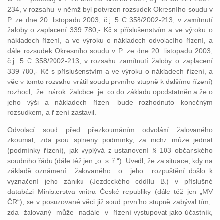
234, v rozsahu, v němž byl potvrzen rozsudek Okresního soudu v
P. ze dne 20. listopadu 2003, č.j. 5 C 358/2002-213, v zamítnutí
žaloby o zaplacení 339 780,- Kč s příslušenstvím a ve výroku o
nákladech řízení, a ve výroku o nákladech odvolacího řízení, a
dále rozsudek Okresního soudu v P. ze dne 20. listopadu 2003,
č.j. 5 C 358/2002-213, v rozsahu zamítnutí žaloby o zaplacení
339 780,- Kč s příslušenstvím a ve výroku o nákladech řízení, a
věc v tomto rozsahu vrátil soudu prvního stupně k dalšímu řízení)
rozhodl, že nárok žalobce je co do základu opodstatněn a že o
jeho výši a nákladech řízení bude rozhodnuto konečným
rozsudkem, a řízení zastavil.
Odvolací soud před přezkoumáním odvolání žalovaného
zkoumal, zda jsou splněny podmínky, za nichž může jednat
(podmínky řízení), jak vyplývá z ustanovení § 103 občanského
soudního řádu (dále též jen „o. s. ř.“). Uvedl, že za situace, kdy na
základě oznámení žalovaného o jeho rozpuštění došlo k
vyznačení jeho zániku (Jezdeckého oddílu B.) v příslušné
databázi Ministerstva vnitra České republiky (dále též jen „MV
ČR“), se v posuzované věci již soud prvního stupně zabýval tím,
zda žalovaný může nadále v řízení vystupovat jako účastník,