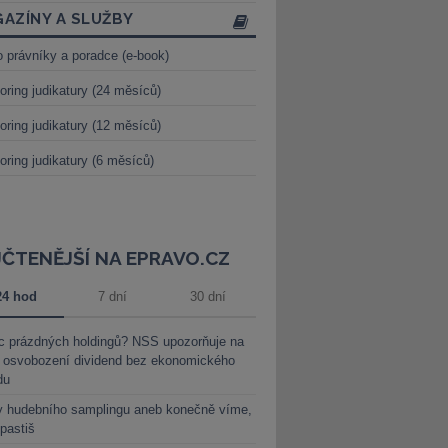
AZÍNY A SLUŽBY
o právníky a poradce (e-book)
oring judikatury (24 měsíců)
oring judikatury (12 měsíců)
oring judikatury (6 měsíců)
JČTENĚJŠÍ NA EPRAVO.CZ
24 hod
7 dní
30 dní
c prázdných holdingů? NSS upozorňuje na
y osvobození dividend bez ekonomického
du
y hudebního samplingu aneb konečně víme,
 pastiš