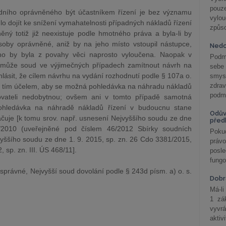
pouze
odního oprávněného být účastníkem řízení je bez významu
vylo
dojít ke snížení vymahatelnosti případných nákladů řízení
způs
ný totiž již neexistuje podle hmotného práva a byla-li by
oby oprávněné, aniž by na jeho místo vstoupil nástupce,
Nedo
ého by byla z povahy věci naprosto vyloučena. Naopak v
Podm
. může soud ve výjimečných případech zamítnout návrh na
sebe
hlásit, že cílem návrhu na vydání rozhodnutí podle § 107a o.
smys
zdra
 za tím účelem, aby se možná pohledávka na náhradu nákladů
podmí
ovateli nedobytnou; ovšem ani v tomto případě samotná
pohledávka na náhradě nákladů řízení v budoucnu stane
Odův
čuje [k tomu srov. např. usnesení Nejvyššího soudu ze dne
před
2010 (uveřejněné pod číslem 46/2012 Sbírky soudních
Pokud
vyššího soudu ze dne 1. 9. 2015, sp. zn. 26 Cdo 3381/2015,
práv
 sp. zn. III. ÚS 468/11].
posle
fungo
správné, Nejvyšší soud dovolání podle § 243d písm. a) o. s.
Dobrá
Má-li
1 zá
vyvrá
aktiv