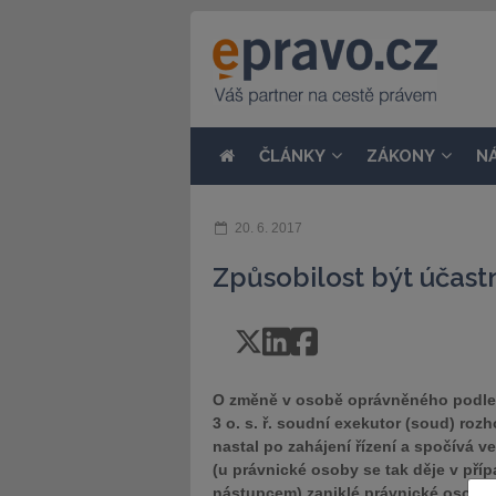
ČLÁNKY
ZÁKONY
N
20. 6. 2017
Způsobilost být účast
O změně v osobě oprávněného podle § 
3 o. s. ř. soudní exekutor (soud) ro
nastal po zahájení řízení a spočívá v
(u právnické osoby se tak děje v př
nástupcem) zaniklé právnické osoby s