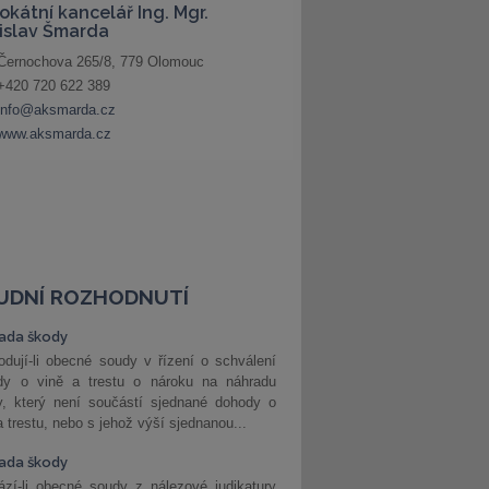
UDNÍ ROZHODNUTÍ
ada škody
dují-li obecné soudy v řízení o schválení
dy o vině a trestu o nároku na náhradu
y, který není součástí sjednané dohody o
a trestu, nebo s jehož výší sjednanou...
ada škody
zí-li obecné soudy z nálezové judikatury