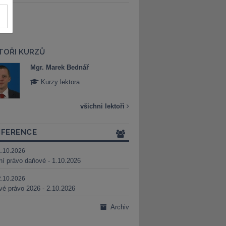
TOŘI KURZŮ
Mgr. Marek Bednář
Mgr. Veronika 
Kurzy lektora
Kurzy lektora
všichni lektoři
FERENCE
1.10.2026
ní právo daňové - 1.10.2026
2.10.2026
é právo 2026 - 2.10.2026
Archiv