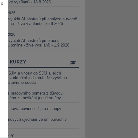
ne - živé vysílání) - 18.8.2026
x
5.08.2026
ické využití AI nástrojů při analýze a tvorbě
 (online - živé vysílání) - 25.8.2026
1.09.2026
ické využití AI nástrojů při práci s
aturou (online - živé vysílání) - 1.9.2026
INE KURZY
y ze SJM a vnosy do SJM a jejich
izace v aktuální judikatuře Nejvyššího
u a Ústavního soudu
věď z pracovního poměru z důvodu
luveného zameškání jedné směny
„tlačítková povinnost“ pro e-shopy
a cenových ujednání ve smlouvách v
etice
é stavby