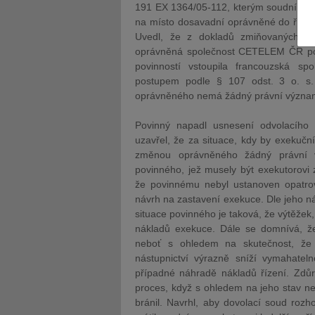
191 EX 1364/05-112, kterým soudní exek
na místo dosavadní oprávněné do říz
Uvedl, že z dokladů zmiňovaných v 
oprávněná společnost CETELEM ČR pozby
povinností vstoupila francouzská
postupem podle § 107 odst. 3 o. s.
JUDr. Tomáš Nielsen
JUDr. Tom
oprávněného nemá žádný právní význam, 
Kurzy lektora
Kurzy le
Povinný napadl usnesení odvolacího
uzavřel, že za situace, kdy by exekuč
změnou oprávněného žádný právní v
povinného, jež musely být exekutorovi
že povinnému nebyl ustanoven opatrov
návrh na zastavení exekuce. Dle jeho n
situace povinného je taková, že výtěžek
nákladů exekuce. Dále se domnívá, ž
neboť s ohledem na skutečnost, že 
nástupnictví výrazně sníží vymahatel
případné náhradě nákladů řízení. Zdůr
proces, když s ohledem na jeho stav ne
bránil. Navrhl, aby dovolací soud rozh