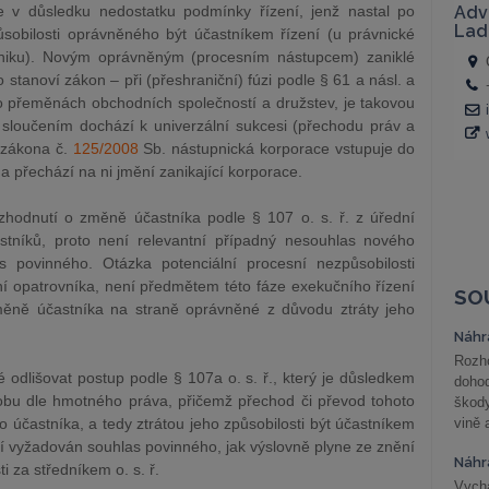
e v důsledku nedostatku podmínky řízení, jenž nastal po
ůsobilosti oprávněného být účastníkem řízení (u právnické
ániku). Novým oprávněným (procesním nástupcem) zaniklé
 stanoví zákon – při (přeshraniční) fúzi podle § 61 a násl. a
o přeměnách obchodních společností a družstev, je takovou
 sloučením dochází k univerzální sukcesi (přechodu práv a
1 zákona č.
125/2008
Sb. nástupnická korporace vstupuje do
a přechází na ni jmění zanikající korporace.
ozhodnutí o změně účastníka podle § 107 o. s. ř. z úřední
tníků, proto není relevantní případný nesouhlas nového
 povinného. Otázka potenciální procesní nezpůsobilosti
í opatrovníka, není předmětem této fáze exekučního řízení
SO
ně účastníka na straně oprávněné z důvodu ztráty jeho
Náhr
Rozho
é odlišovat postup podle § 107a o. s. ř., který je důsledkem
doho
obu dle hmotného práva, přičemž přechod či převod tohoto
škod
účastníka, a tedy ztrátou jeho způsobilosti být účastníkem
vině 
ní vyžadován souhlas povinného, jak výslovně plyne ze znění
Náhr
i za středníkem o. s. ř.
Vychá