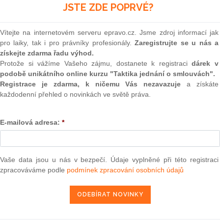
(onli
JSTE ZDE POPRVÉ?
 a § 180 a násl. zákona č.
125/2008
Sb., o přeměnách
e takovou osobou nástupnická korporace. Při fúzi
2
esi (přechodu práv a povinností), kdy ve smyslu § 61
Prakt
Vítejte na internetovém serveru epravo.cz. Jsme zdroj informací jak
smluv
nická korporace vstupuje do právního postavení
pro laiky, tak i pro právníky profesionály.
Zaregistrujte se u nás a
 jmění zanikající korporace. Soudní exekutor (soud)
získejte zdarma řadu výhod.
0
níka podle § 107 o. s. ř. z úřední povinnosti a není
Protože si vážíme Vašeho zájmu, dostanete k registraci
dárek v
Prakt
í relevantní případný nesouhlas nového oprávněného,
judik
podobě unikátního online kurzu "Taktika jednání o smlouvách".
Registrace je zdarma, k ničemu Vás nezavazuje
a získáte
každodenní přehled o novinkách ve světě práva.
ONL
bliky sp.zn. 20 Cdo 4698/2016, ze dne 15.2.2017)
Vnos
hodl v exekuční věci oprávněné BNP PARIBAS PERSONAL
E-mailová adresa:
*
valor
soud
á republika, zastoupené Mgr. M.F., advokátkou se sídlem v
mu Mgr. L.J., advokátem se sídlem v P., pro 45 526 Kč s
Výpo
orem Mgr. J.B., Exekutorský úřad Praha-západ, pod sp. zn.
neom
Vaše data jsou u nás v bezpečí. Údaje vyplněné při této registraci
roti usnesení Krajského soudu v Praze ze dne 15. 9. 2015,
zpracováváme podle
podmínek zpracování osobních údajů
ní se zamítá.
Nová 
Změn
energ
ým rozhodnutím potvrdil usnesení ze dne 10. 7. 2015, č. j.
Čern