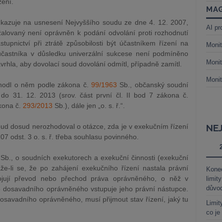
zení.
MAG
kazuje na usnesení Nejvyššího soudu ze dne 4. 12. 2007,
AI pr
alovaný není oprávněn k podání odvolání proti rozhodnutí
upnictví při ztrátě způsobilosti být účastníkem řízení na
Monit
častníka v důsledku univerzální sukcese není podmíněno
Monit
rhla, aby dovolací soud dovolání odmítl, případně zamítl.
Monit
zhodl o něm podle zákona č.
99/1963
Sb., občanský soudní
o 31. 12. 2013 (srov. část první čl. II bod 7 zákona č.
ákona č.
293/2013
Sb.), dále jen „o. s. ř.“.
oud dosud nerozhodoval o otázce, zda je v exekučním řízení
NE
 odst. 3 o. s. ř. třeba souhlasu povinného.
Sb., o soudních exekutorech a exekuční činnosti (exekuční
e-li se, že po zahájení exekučního řízení nastala právní
Kone
pojují převod nebo přechod práva oprávněného, o něž v
limit
důvo
to dosavadního oprávněného vstupuje jeho právní nástupce.
osavadního oprávněného, musí přijmout stav řízení, jaký tu
Limit
co je