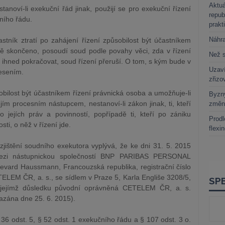
Aktuá
anoví-li exekuční řád jinak, použijí se pro exekuční řízení
repub
ního řádu.
prakt
Náhr
častník ztratí po zahájení řízení způsobilost být účastníkem
ně skončeno, posoudí soud podle povahy věci, zda v řízení
Než s
 ihned pokračovat, soud řízení přeruší. O tom, s kým bude v
Uzaví
esením.
zřizo
ůsobilost být účastníkem řízení právnická osoba a umožňuje-li
Byzny
jím procesním nástupcem, nestanoví-li zákon jinak, ti, kteří
změn
o jejích práv a povinností, popřípadě ti, kteří po zániku
Prodl
ti, o něž v řízení jde.
flexi
jištění soudního exekutora vyplývá, že ke dni 31. 5. 2015
 mezi nástupnickou společností BNP PARIBAS PERSONAL
evard Haussmann, Francouzská republika, registrační číslo
ELEM ČR, a. s., se sídlem v Praze 5, Karla Engliše 3208/5,
 v jejímž důsledku původní oprávněná CETELEM ČR, a. s.
mazána dne 25. 6. 2015).
 odst. 5, § 52 odst. 1 exekučního řádu a § 107 odst. 3 o.