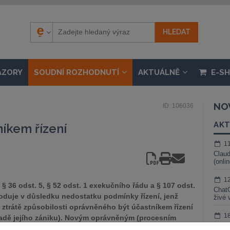
ÁZORY
SOUDNÍ ROZHODNUTÍ
AKTUÁLNĚ
E-S
NO
ID: 106036
AKT
níkem řízení
1
Claud
(onli
1
36 odst. 5, § 52 odst. 1 exekučního řádu a § 107 odst.
ChatG
zhoduje v důsledku nedostatku podmínky řízení, jenž
živé 
e ztrátě způsobilosti oprávněného být účastníkem řízení
1
ípadě jejího zániku). Novým oprávněným (procesním
Gemin
e stává osoba, o níž to stanoví zákon – při