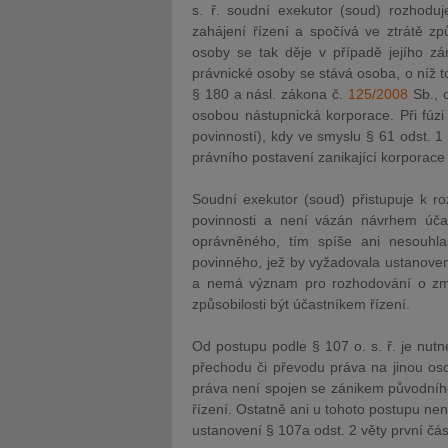
s. ř. soudní exekutor (soud) rozhoduj
zahájení řízení a spočívá ve ztrátě zp
osoby se tak děje v případě jejího z
právnické osoby se stává osoba, o níž to
§ 180 a násl. zákona č.
125/2008
Sb., 
osobou nástupnická korporace. Při fúzi
povinností), kdy ve smyslu § 61 odst. 
právního postavení zanikající korporace 
Soudní exekutor (soud) přistupuje k r
povinnosti a není vázán návrhem účas
oprávněného, tím spíše ani nesouhlas
povinného, jež by vyžadovala ustanoven
a nemá význam pro rozhodování o změ
způsobilosti být účastníkem řízení.
Od postupu podle § 107 o. s. ř. je nutn
přechodu či převodu práva na jinou os
práva není spojen se zánikem původního 
řízení. Ostatně ani u tohoto postupu ne
ustanovení § 107a odst. 2 věty první část