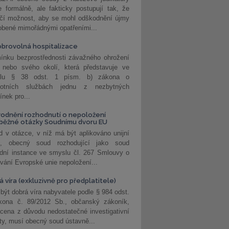
 formálně, ale fakticky postupují tak, že
učí možnost, aby se mohl odškodnění újmy
obené mimořádnými opatřeními...
brovolná hospitalizace
ínku bezprostřednosti závažného ohrožení
 nebo svého okolí, která představuje ve
lu § 38 odst. 1 písm. b) zákona o
votních službách jednu z nezbytných
nek pro...
odnění rozhodnutí o nepoložení
běžné otázky Soudnímu dvoru EU
 v otázce, v níž má být aplikováno unijní
o, obecný soud rozhodující jako soud
dní instance ve smyslu čl. 267 Smlouvy o
vání Evropské unie nepoložení...
 víra (exkluzivně pro předplatitele)
 být dobrá víra nabyvatele podle § 984 odst.
kona č. 89/2012 Sb., občanský zákoník,
cena z důvodu nedostatečné investigativní
ity, musí obecný soud ústavně...