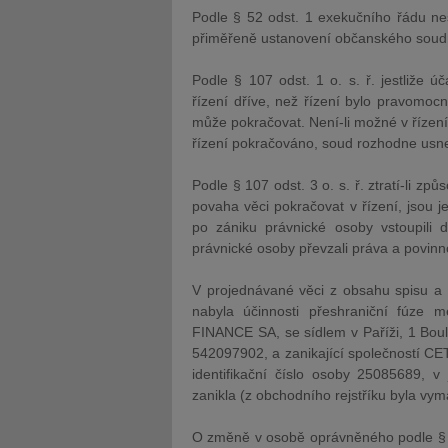
Podle § 52 odst. 1 exekučního řádu nest
přiměřeně ustanovení občanského soud
Podle § 107 odst. 1 o. s. ř. jestliže ú
řízení dříve, než řízení bylo pravomoc
může pokračovat. Není-li možné v řízení
řízení pokračováno, soud rozhodne usn
Podle § 107 odst. 3 o. s. ř. ztratí-li zp
povaha věci pokračovat v řízení, jsou je
po zániku právnické osoby vstoupili d
právnické osoby převzali práva a povinnos
V projednávané věci z obsahu spisu a z
nabyla účinnosti přeshraniční fúze
FINANCE SA, se sídlem v Paříži, 1 Boul
542097902, a zanikající společností CET
identifikační číslo osoby 25085689,
zanikla (z obchodního rejstříku byla vy
O změně v osobě oprávněného podle § 36