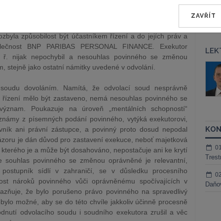
utor Mgr. J.B., Exekutorský úřad Praha-západ, rozhodl, že
ení vstupuje společnost BNP PARIBAS PERSONAL FINANCE.
ZAVŘÍT
usnesení soudního exekutora je zřejmé, že dosavadní
la způsobilost být účastníkem řízení a do jejích práv a
 společnost BNP PARIBAS PERSONAL FINANCE. Exekutor
LEK
 ř. nijak nepochybil a nesouhlas povinného se změnou
áš Sokol
JUDr. Martin Maisner, Ph.D.,
stejně jako ostatní námitky uvedené v odvolání.
MCIArb
ktora
 soudu dovoláním. Namítá, že odvolací soud nesprávně
Kurzy lektora
ní řízení mělo být zastaveno, nemá nesouhlas povinného se
ýznam. Poukazuje na úroveň „mentálních schopností“
 známy z písemných podání povinného, vytýká exekutorovi,
KON
ník ani právní zástupce, a povinný proto dosud nepodal
ázoru je dán důvod pro zastavení exekuce, neboť majetková
0
, kterého je a může být dosahováno, nepostačuje ani ke krytí
Trest
e souhlas povinného se změnou oprávněné je relevantní,
postupník sídlí v zahraničí, se v důsledku procesního
0
nost nároků povinného vůči oprávněnému spočívajících v
Daňov
azňuje, že bylo porušeno právo povinného na spravedlivý
bylo možné, aby se do této chvíle jakkoliv účinně procesně
odnutí odvolacího soudu i soudního exekutora zrušil a věc