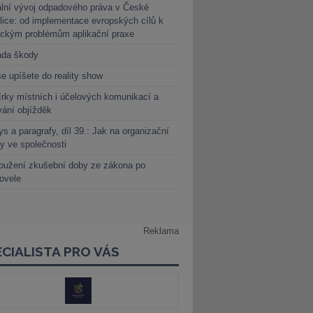
lní vývoj odpadového práva v České
lice: od implementace evropských cílů k
ickým problémům aplikační praxe
ada škody
e upíšete do reality show
rky místních i účelových komunikací a
vání objížděk
s a paragrafy, díl 39.: Jak na organizační
y ve společnosti
oužení zkušební doby ze zákona po
novele