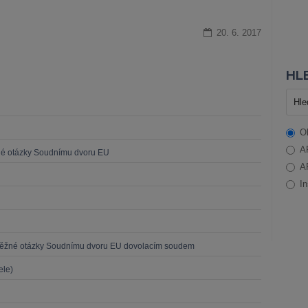
20. 6. 2017
HLE
O
A
né otázky Soudnímu dvoru EU
A
In
běžné otázky Soudnímu dvoru EU dovolacím soudem
ele)