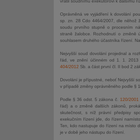
vrátil soudnímu exekutorovi k dalšímu ří
Oprávněná ve vyjádření k dovolání pou
sp. zn. 28 Cdo 4464/2007, dle něhož ž
soudu prvního stupně o procesním nást
straně žalobce. Rozhodnutí o změně ú
souhlasem druhého účastníka řízení. Nav
Nejvyšší soud dovolání projednal a ro
řád, ve znění účinném od 1. 1. 2013 d
404/2012
Sb. a část první čl. II bod 2 z
Dovolání je přípustné, neboť Nejvyšší s
v případě změny oprávněného podle § 107
Podle § 36 odst. 5 zákona č.
120/2001
řád) a o změně dalších zákonů, prokáž
skutečnost, s níž právní předpisy s
exekučním řízení jde, do řízení namís
Ten, kdo nastupuje do řízení na místo d
je v době jeho nástupu do řízení.