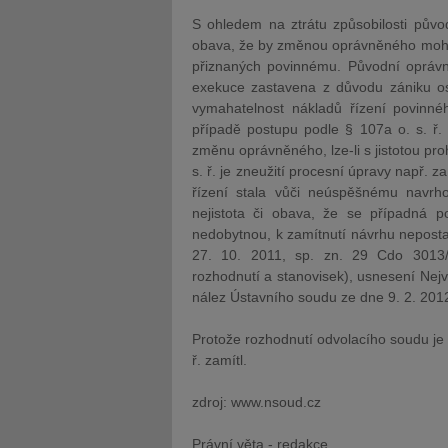
S ohledem na ztrátu způsobilosti pův
obava, že by změnou oprávněného mohlo 
přiznaných povinnému. Původní oprávně
exekuce zastavena z důvodu zániku os
vymahatelnost nákladů řízení povinn
případě postupu podle § 107a o. s. ř
změnu oprávněného, lze-li s jistotou pro
s. ř. je zneužití procesní úpravy např.
řízení stala vůči neúspěšnému navrh
nejistota či obava, že se případná 
nedobytnou, k zamítnutí návrhu neposta
27. 10. 2011, sp. zn. 29 Cdo 3013/
rozhodnutí a stanovisek), usnesení Nej
nález Ústavního soudu ze dne 9. 2. 2012,
Protože rozhodnutí odvolacího soudu je 
ř. zamítl.
zdroj: www.nsoud.cz
Právní věta - redakce.