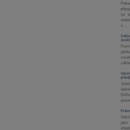
Poku
připo
se p
nedo
v...
Odův
(exk
Povin
před
soudn
zákla
Opom
před
Jední
řádné
Držba
posse
Práv
Odmít
jako
ohle