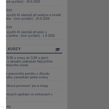
ne - živé vysílání) - 18.8.2026
5.08.2026
ické využití AI nástrojů při analýze a tvorbě
 (online - živé vysílání) - 25.8.2026
1.09.2026
ické využití AI nástrojů při práci s
aturou (online - živé vysílání) - 1.9.2026
INE KURZY
y ze SJM a vnosy do SJM a jejich
izace v aktuální judikatuře Nejvyššího
u a Ústavního soudu
věď z pracovního poměru z důvodu
luveného zameškání jedné směny
„tlačítková povinnost“ pro e-shopy
a cenových ujednání ve smlouvách v
etice
é stavby