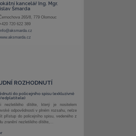
UDNÍ ROZHODNUTÍ
édnutí do policejního spisu (exkluzivně
předplatitele)
i nezletilého dítěte, který je nositelem
ovské odpovědnosti v plném rozsahu, nelze
ít přístup do policejního spisu, vedeného z
u zranění nezletilého dítěte,...
or