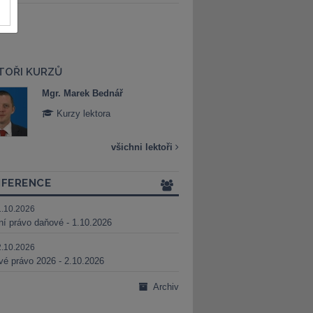
TOŘI KURZŮ
Mgr. Marek Bednář
Mgr. Veronika 
Kurzy lektora
Kurzy lektora
všichni lektoři
FERENCE
1.10.2026
ní právo daňové - 1.10.2026
2.10.2026
é právo 2026 - 2.10.2026
Archiv