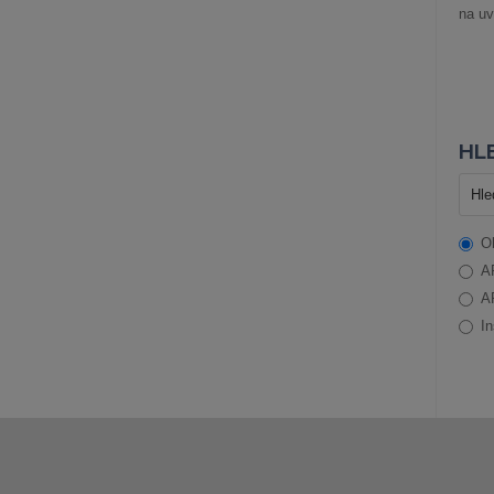
na uv
HLE
O
A
A
In