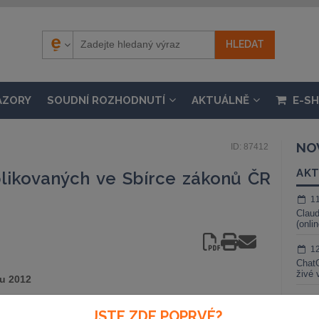
ÁZORY
SOUDNÍ ROZHODNUTÍ
AKTUÁLNĚ
E-S
NO
ID: 87412
AKT
likovaných ve Sbírce zákonů ČR
1
Claud
(onli
1
ChatG
živé 
du 2012
1
JSTE ZDE POPRVÉ?
Gemin