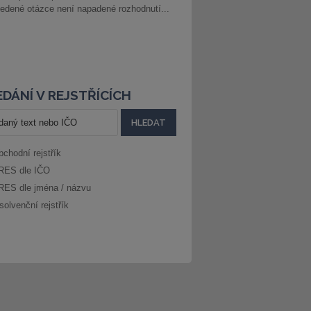
edené otázce není napadené rozhodnutí...
DÁNÍ V REJSTŘÍCÍCH
bchodní rejstřík
RES dle IČO
RES dle jména / názvu
solvenční rejstřík