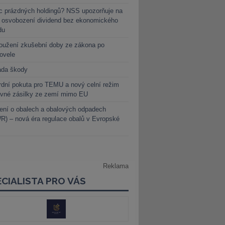
c prázdných holdingů? NSS upozorňuje na
y osvobození dividend bez ekonomického
du
oužení zkušební doby ze zákona po
novele
ada škody
dní pokuta pro TEMU a nový celní režim
evné zásilky ze zemí mimo EU
ení o obalech a obalových odpadech
) – nová éra regulace obalů v Evropské