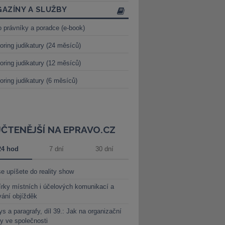
AZÍNY A SLUŽBY
o právníky a poradce (e-book)
oring judikatury (24 měsíců)
oring judikatury (12 měsíců)
oring judikatury (6 měsíců)
JČTENĚJŠÍ NA EPRAVO.CZ
24 hod
7 dní
30 dní
e upíšete do reality show
rky místních i účelových komunikací a
vání objížděk
s a paragrafy, díl 39.: Jak na organizační
y ve společnosti