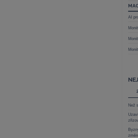
MAG
AI pr
Monit
Monit
Monit
NE
Než s
Uzaví
zřizo
Byzny
změn