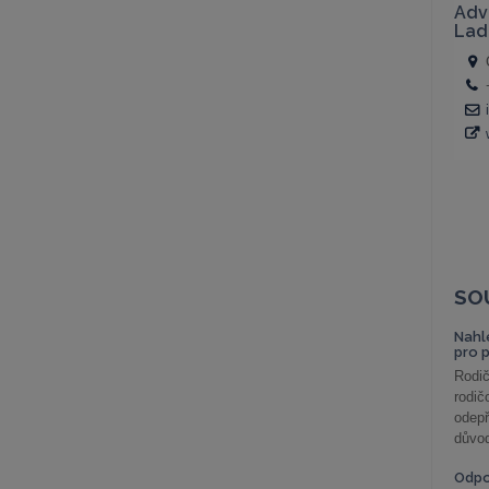
SO
Nahl
pro 
Rodič
rodič
odepř
důvod
Odp