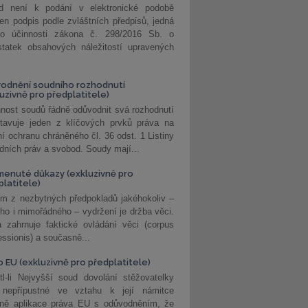
d není k podání v elektronické podobě
jen podpis podle zvláštních předpisů, jedná
o účinnosti zákona č. 298/2016 Sb. o
statek obsahových náležitostí upravených
odnění soudního rozhodnutí
luzivně pro předplatitele)
nost soudů řádně odůvodnit svá rozhodnutí
stavuje jeden z klíčových prvků práva na
í ochranu chráněného čl. 36 odst. 1 Listiny
dních práv a svobod. Soudy mají...
enuté důkazy (exkluzivně pro
platitele)
m z nezbytných předpokladů jakéhokoliv –
ho i mimořádného – vydržení je držba věci.
 zahrnuje faktické ovládání věci (corpus
ssionis) a současně...
o EU (exkluzivně pro předplatitele)
l-li Nejvyšší soud dovolání stěžovatelky
 nepřípustné ve vztahu k její námitce
dně aplikace práva EU s odůvodněním, že