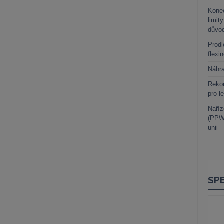
Kone
limit
důvo
Prodl
flexi
Náhr
Rekor
pro l
Naříz
(PPWR
unii