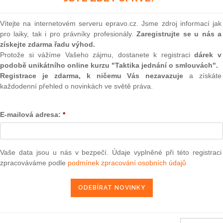
(onli
m na důchodové spoření
2
Vítejte na internetovém serveru epravo.cz. Jsme zdroj informací jak
Prakt
pro laiky, tak i pro právníky profesionály.
Zaregistrujte se u nás a
smluv
e 7. listopadu 2012 o pojistném na důchodové spoření,
získejte zdarma řadu výhod.
 a vrácenému prezidentem republiky dne 24. září 2012
Protože si vážíme Vašeho zájmu, dostanete k registraci
dárek v
0
podobě unikátního online kurzu "Taktika jednání o smlouvách".
Prakt
judik
Registrace je zdarma, k ničemu Vás nezavazuje
a získáte
každodenní přehled o novinkách ve světě práva.
zákonů v souvislosti s přijetím zákona o pojistném na
ONL
E-mailová adresa:
*
Vnos
valor
 7. listopadu 2012 k zákonu o změně zákonů v souvislosti
soud
odové spoření, přijatému Parlamentem dne 7. září 2012 a
4. září 2012
Výpo
Vaše data jsou u nás v bezpečí. Údaje vyplněné při této registraci
neom
zpracováváme podle
podmínek zpracování osobních údajů
ra, právo |
www.epravo.cz
Nová 
Změn
27. 11. 2012
energ
Čern