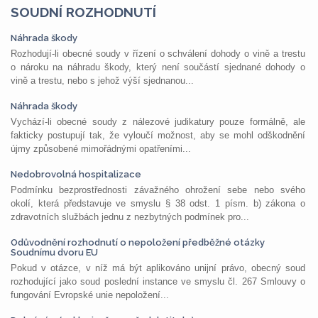
SOUDNÍ ROZHODNUTÍ
Náhrada škody
Rozhodují-li obecné soudy v řízení o schválení dohody o vině a trestu
o nároku na náhradu škody, který není součástí sjednané dohody o
vině a trestu, nebo s jehož výší sjednanou...
Náhrada škody
Vychází-li obecné soudy z nálezové judikatury pouze formálně, ale
fakticky postupují tak, že vyloučí možnost, aby se mohl odškodnění
újmy způsobené mimořádnými opatřeními...
Nedobrovolná hospitalizace
Podmínku bezprostřednosti závažného ohrožení sebe nebo svého
okolí, která představuje ve smyslu § 38 odst. 1 písm. b) zákona o
zdravotních službách jednu z nezbytných podmínek pro...
Odůvodnění rozhodnutí o nepoložení předběžné otázky
Soudnímu dvoru EU
Pokud v otázce, v níž má být aplikováno unijní právo, obecný soud
rozhodující jako soud poslední instance ve smyslu čl. 267 Smlouvy o
fungování Evropské unie nepoložení...