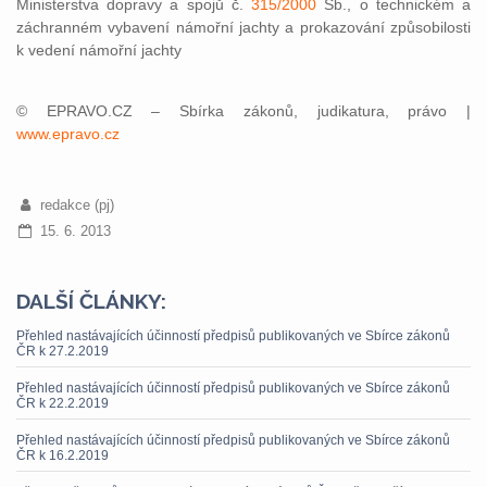
Ministerstva dopravy a spojů č.
315/2000
Sb., o technickém a
záchranném vybavení námořní jachty a prokazování způsobilosti
k vedení námořní jachty
© EPRAVO.CZ – Sbírka zákonů, judikatura, právo |
www.epravo.cz
redakce (pj)
15. 6. 2013
DALŠÍ ČLÁNKY:
Přehled nastávajících účinností předpisů publikovaných ve Sbírce zákonů
ČR k 27.2.2019
Přehled nastávajících účinností předpisů publikovaných ve Sbírce zákonů
ČR k 22.2.2019
Přehled nastávajících účinností předpisů publikovaných ve Sbírce zákonů
ČR k 16.2.2019