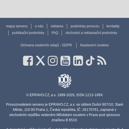
mapa serveru
o nás
reklama
podmínky provozu
kontakty
publikační podmínky
FAQ
obchodní a reklamační podmínky
Ochrana osobních údajů - GDPR
Nastavení cookies
© EPRAVO.CZ, a.s. 1999-2026, ISSN 1213-189X
Provozovatelem serveru je EPRAVO.CZ, a.s. se sídlem Dušní 907/10, Staré
Město, 110 00 Praha 1, Česká republika, IČ: 26170761, zapsaná v
obchodním rejstříku vedeném Městským soudem v Praze pod spisovou
značkou B 6510.