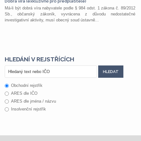
Dobrá víra (exkluzivně pro předplatitele)
Má-li být dobrá víra nabyvatele podle § 984 odst. 1 zákona č. 89/2012
Sb., občanský zákoník, vyvrácena z důvodu nedostatečné
investigativní aktivity, musí obecný soud ústavně...
HLEDÁNÍ V REJSTŘÍCÍCH
Obchodní rejstřík
ARES dle IČO
ARES dle jména / názvu
Insolvenční rejstřík