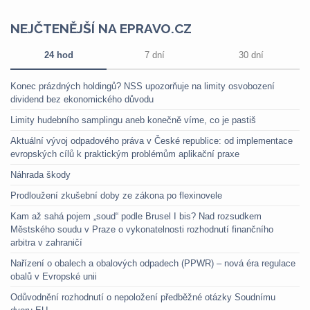
NEJČTENĚJŠÍ NA EPRAVO.CZ
24 hod
7 dní
30 dní
Konec prázdných holdingů? NSS upozorňuje na limity osvobození
dividend bez ekonomického důvodu
Limity hudebního samplingu aneb konečně víme, co je pastiš
Aktuální vývoj odpadového práva v České republice: od implementace
evropských cílů k praktickým problémům aplikační praxe
Náhrada škody
Prodloužení zkušební doby ze zákona po flexinovele
Kam až sahá pojem „soud“ podle Brusel I bis? Nad rozsudkem
Městského soudu v Praze o vykonatelnosti rozhodnutí finančního
arbitra v zahraničí
Nařízení o obalech a obalových odpadech (PPWR) – nová éra regulace
obalů v Evropské unii
Odůvodnění rozhodnutí o nepoložení předběžné otázky Soudnímu