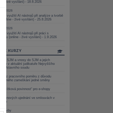
ne - živé vysílání) - 18.8.2026
5.08.2026
ické využití AI nástrojů při analýze a tvorbě
 (online - živé vysílání) - 25.8.2026
1.09.2026
ické využití AI nástrojů při práci s
aturou (online - živé vysílání) - 1.9.2026
INE KURZY
y ze SJM a vnosy do SJM a jejich
izace v aktuální judikatuře Nejvyššího
u a Ústavního soudu
věď z pracovního poměru z důvodu
luveného zameškání jedné směny
„tlačítková povinnost“ pro e-shopy
a cenových ujednání ve smlouvách v
etice
é stavby