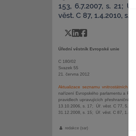
153, 6.7.2007, s. 21; Úř
věst. C 87, 1.4.2010, s. 1
Úřední věstník Evropské unie
C 180/02
Svazek 55
21. června 2012
Aktualizace seznamu vnitrostátních ú
nařízení Evropského parlamentu a Rady
pravidlech upravujících přeshraniční p
13.10.2006, s. 17; Úř. věst. C 77, 5.4.20
31.12.2008, s. 15; Úř. věst. C 87, 1.4.20
redakce (sar)