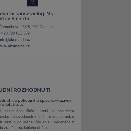
UDNÍ ROZHODNUTÍ
édnutí do policejního spisu (exkluzivně
předplatitele)
i nezletilého dítěte, který je nositelem
ovské odpovědnosti v plném rozsahu, nelze
ít přístup do policejního spisu, vedeného z
u zranění nezletilého dítěte,...