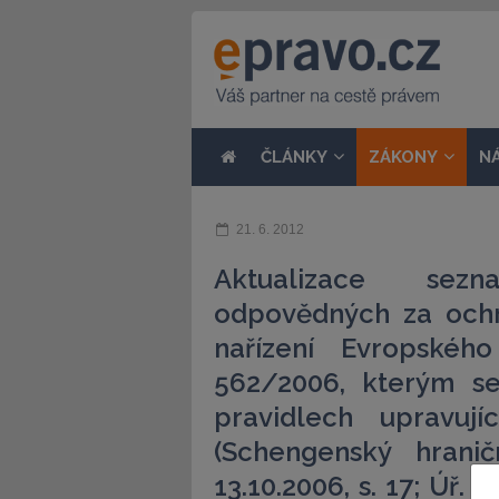
ČLÁNKY
ZÁKONY
N
21. 6. 2012
Aktualizace sezn
odpovědných za ochra
nařízení Evropskéh
562/2006, kterým se
pravidlech upravuj
(Schengenský hrani
13.10.2006, s. 17; Úř. vě