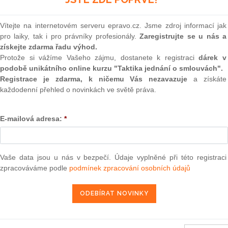
(onli
. věst. C 331, 31.12.2008, s. 15; Úř.
2
5)
Vítejte na internetovém serveru epravo.cz. Jsme zdroj informací jak
Prakt
pro laiky, tak i pro právníky profesionály.
Zaregistrujte se u nás a
smluv
získejte zdarma řadu výhod.
0
Protože si vážíme Vašeho zájmu, dostanete k registraci
dárek v
Prakt
podobě unikátního online kurzu "Taktika jednání o smlouvách".
judik
Registrace je zdarma, k ničemu Vás nezavazuje
a získáte
každodenní přehled o novinkách ve světě práva.
ONL
E-mailová adresa:
*
Vnos
valor
soud
tvarů
odpovědných za ochranu hranic podle čl. 15 odst. 2
Výpo
 (ES) č. 562/2006, kterým se stanoví kodex Společenství o
Vaše data jsou u nás v bezpečí. Údaje vyplněné při této registraci
neom
ohyb osob (Schengenský hraniční kodex) ( Úř. věst. C 247,
zpracováváme podle
podmínek zpracování osobních údajů
07, s. 11; Úř. věst. C 153, 6.7.2007, s. 21; Úř. věst. C 331,
Nová 
10, s. 15)
Změn
energ
21. 6. 2012
Čern