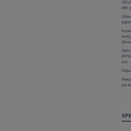
Užívá
dětí 
Urban
legis
Kone
limit
důvo
Naříz
(PPWR
unii
Odpo
Rekor
pro l