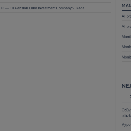
MAG
013 — Oil Pension Fund Investment Company v. Rada
AI pr
AI pr
Monit
Monit
Monit
NE
Odůvo
otáz
Výpo