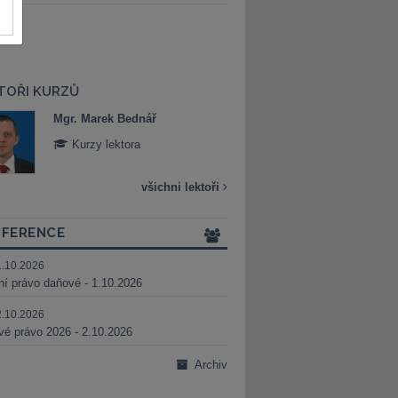
TOŘI KURZŮ
Mgr. Marek Bednář
Mgr. Veronika 
Kurzy lektora
Kurzy lektora
všichni lektoři
FERENCE
1.10.2026
ní právo daňové - 1.10.2026
2.10.2026
é právo 2026 - 2.10.2026
Archiv