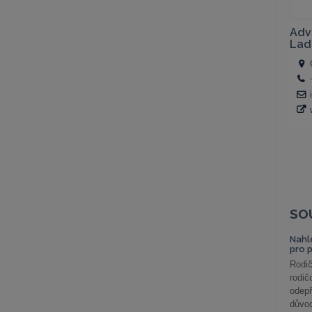
SO
Nahl
pro 
Rodič
rodič
odepř
důvod