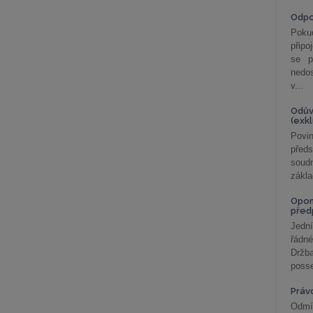
Odp
Poku
připo
se p
nedo
v...
Odův
(exk
Povin
před
soudn
zákla
Opom
před
Jední
řádné
Držba
posse
Práv
Odmít