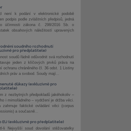
or
d není k podání v elektronické podobě
jen podpis podle zvláštních předpisů, jedná
o účinnosti zákona č. 298/2016 Sb. o
statek obsahových náležitostí upravených
odnění soudního rozhodnutí
luzivně pro předplatitele)
nost soudů řádně odůvodnit svá rozhodnutí
stavuje jeden z klíčových prvků práva na
í ochranu chráněného čl. 36 odst. 1 Listiny
dních práv a svobod. Soudy mají...
enuté důkazy (exkluzivně pro
platitele)
m z nezbytných předpokladů jakéhokoliv –
ho i mimořádného – vydržení je držba věci.
 zahrnuje faktické ovládání věci (corpus
ssionis) a současně...
o EU (exkluzivně pro předplatitele)
l-li Nejvyšší soud dovolání stěžovatelky