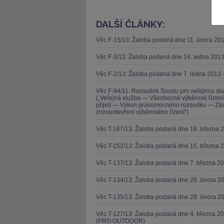
DALŠÍ ČLÁNKY:
Věc F-15/13: Žaloba podaná dne 11. února 20
Věc F-3/13: Žaloba podaná dne 14. ledna 201
JUDr. Tomáš Nielsen
JUDr. Tom
Věc F-2/13: Žaloba podaná dne 7. ledna 2013 
Kurzy lektora
Kurzy le
Věc F-94/11: Rozsudek Soudu pro veřejnou sl
(„Veřejná služba — Všeobecné výběrové řízen
přijetí — Výkon pravomocného rozsudku — Zása
znovuotevření výběrového řízení“)
Věc T-167/13: Žaloba podaná dne 18. března 
Věc T-152/13: Žaloba podaná dne 15. března 
Věc T-137/13: Žaloba podaná dne 7. března 
Věc T-134/13: Žaloba podaná dne 28. února 20
Věc T-135/13: Žaloba podaná dne 28. února 20
Věc T-127/13: Žaloba podaná dne 4. března 20
(PRO OUTDOOR)