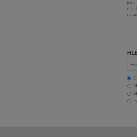
jako
ohle
na uv
HLE
O
A
A
In