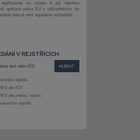
 nepřípustné ve vztahu k její námitce
dně aplikace práva EU s odůvodněním, že
edené otázce není napadené rozhodnutí...
DÁNÍ V REJSTŘÍCÍCH
bchodní rejstřík
RES dle IČO
RES dle jména / názvu
solvenční rejstřík