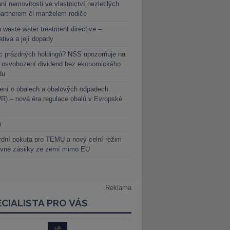
ní nemovitosti ve vlastnictví nezletilých
partnerem či manželem rodiče
 waste water treatment directive –
lativa a její dopady
c prázdných holdingů? NSS upozorňuje na
y osvobození dividend bez ekonomického
du
ení o obalech a obalových odpadech
) – nová éra regulace obalů v Evropské
r
dní pokuta pro TEMU a nový celní režim
evné zásilky ze zemí mimo EU