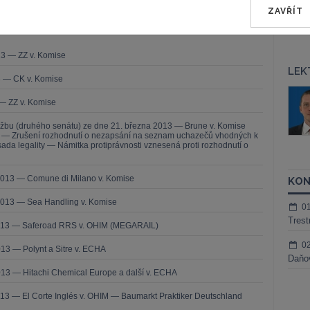
ZAVŘÍT
13 — ZZ v. Komise
LEK
3 — CK v. Komise
áš Sokol
JUDr. Martin Maisner, Ph.D.,
— ZZ v. Komise
MCIArb
ktora
Kurzy lektora
užbu (druhého senátu) ze dne 21. března 2013 — Brune v. Komise
í — Zrušení rozhodnutí o nezapsání na seznam uchazečů vhodných k
da legality — Námitka protiprávnosti vznesená proti rozhodnutí o
2013 — Comune di Milano v. Komise
KON
2013 — Sea Handling v. Komise
0
Trest
2013 — Saferoad RRS v. OHIM (MEGARAIL)
0
13 — Polynt a Sitre v. ECHA
Daňov
13 — Hitachi Chemical Europe a další v. ECHA
13 — El Corte Inglés v. OHIM — Baumarkt Praktiker Deutschland