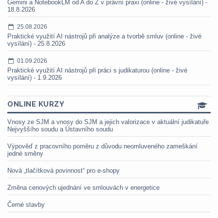
Gemini a NotebookLM od A do Z v právní praxi (online - živé vysílání) -
18.8.2026
25.08.2026
Praktické využití AI nástrojů při analýze a tvorbě smluv (online - živé
vysílání) - 25.8.2026
01.09.2026
Praktické využití AI nástrojů při práci s judikaturou (online - živé
vysílání) - 1.9.2026
ONLINE KURZY
Vnosy ze SJM a vnosy do SJM a jejich valorizace v aktuální judikatuře
Nejvyššího soudu a Ústavního soudu
Výpověď z pracovního poměru z důvodu neomluveného zameškání
jedné směny
Nová „tlačítková povinnost“ pro e-shopy
Změna cenových ujednání ve smlouvách v energetice
Černé stavby