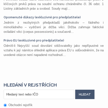
klíčových prvků práva na soudní ochranu chráněného čl. 36 odst. 1
Listiny základních práv a svobod. Soudy mají...
Opomenuté důkazy (exkluzivně pro předplatitele)
Jedním z nezbytných předpokladů jakéhokoliv – řádného i
mimořádného – vydržení je držba věci. Držba zahrnuje faktické
ovládání věci (corpus possessionis) a současně...
Právo EU (exkluzivně pro předplatitele)
Odmítl-li Nejvyšší soud dovolání stěžovatelky jako nepřípustné ve
vztahu k její námitce ohledně aplikace práva EU s odůvodněním, že na
uvedené otázce není napadené rozhodnutí...
HLEDÁNÍ V REJSTŘÍCÍCH
Obchodní rejstřík