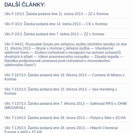
DALŠÍ ČLÁNKY:
Věc F-15/13: Žaloba podaná dne 11. února 2013 — ZZ v. Komise
Věc F-3/13: Žaloba podaná dne 14. ledna 2013 — CK v. Komise
Věc F-2/13: Žaloba podaná dne 7. ledna 2013 — ZZ v. Komise
Věc F-94/11: Rozsudek Soudu pro veřejnou službu (druhého senátu) ze dne
21. března 2013 — Brune v. Komise („Veřejná služba — Všeobecné
výběrové řízení — Zrušení rozhodnutí o nezapsání na seznam uchazečů
vhodných k přijetí — Výkon pravomocného rozsudku — Zásada legality —
Námitka protiprávnosti vznesená proti rozhodnutí o znovuotevření
výběrového řízení“)
Věc T-167/13: Žaloba podaná dne 18. března 2013 — Comune di Milano v.
Komise
Věc T-152/13: Žaloba podaná dne 15. března 2013 — Sea Handling v.
Komise
Věc T-137/13: Žaloba podaná dne 7. března 2013 — Saferoad RRS v. OHIM
(MEGARAIL)
Věc T-134/13: Žaloba podaná dne 28. února 2013 — Polynt a Sitre v. ECHA
Věc T-135/13: Žaloba podaná dne 28. února 2013 — Hitachi Chemical
Europe a další v. ECHA