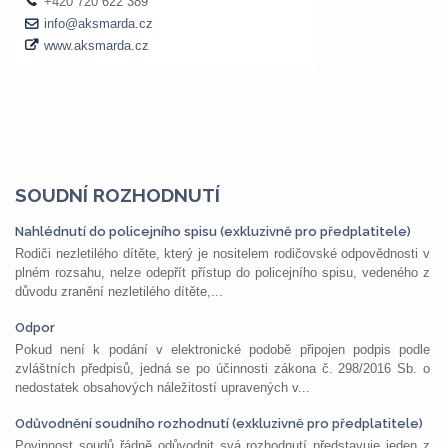
SOUDNÍ ROZHODNUTÍ
Nahlédnutí do policejního spisu (exkluzivně pro předplatitele)
Rodiči nezletilého dítěte, který je nositelem rodičovské odpovědnosti v
plném rozsahu, nelze odepřít přístup do policejního spisu, vedeného z
důvodu zranění nezletilého dítěte,...
Odpor
Pokud není k podání v elektronické podobě připojen podpis podle
zvláštních předpisů, jedná se po účinnosti zákona č. 298/2016 Sb. o
nedostatek obsahových náležitostí upravených v...
Odůvodnění soudního rozhodnutí (exkluzivně pro předplatitele)
Povinnost soudů řádně odůvodnit svá rozhodnutí představuje jeden z