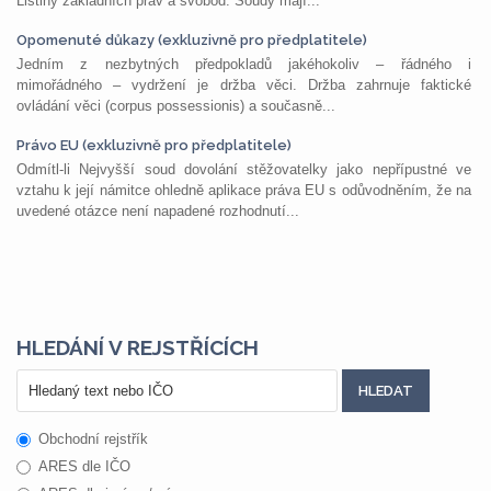
Listiny základních práv a svobod. Soudy mají...
Opomenuté důkazy (exkluzivně pro předplatitele)
Jedním z nezbytných předpokladů jakéhokoliv – řádného i
mimořádného – vydržení je držba věci. Držba zahrnuje faktické
ovládání věci (corpus possessionis) a současně...
Právo EU (exkluzivně pro předplatitele)
Odmítl-li Nejvyšší soud dovolání stěžovatelky jako nepřípustné ve
vztahu k její námitce ohledně aplikace práva EU s odůvodněním, že na
uvedené otázce není napadené rozhodnutí...
HLEDÁNÍ V REJSTŘÍCÍCH
Obchodní rejstřík
ARES dle IČO