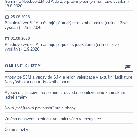
Gemini a NotebookLM od A do Z v právní praxi (online - živé vysílání) -
18.8.2026
25.08.2026
Praktické využití AI nástrojů při analýze a tvorbě smluv (online - živé
vysílání) - 25.8.2026
01.09.2026
Praktické využití AI nástrojů při práci s judikaturou (online - živé
vysílání) - 1.9.2026
ONLINE KURZY
Vnosy ze SJM a vnosy do SJM a jejich valorizace v aktuální judikatuře
Nejvyššího soudu a Ústavního soudu
Výpověď z pracovního poměru z důvodu neomluveného zameškání
jedné směny
Nová „tlačítková povinnost“ pro e-shopy
Změna cenových ujednání ve smlouvách v energetice
Černé stavby