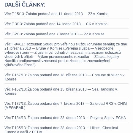
DALŠÍ ČLÁNKY:
Věc F-15/13: Žaloba podaná dne 11. února 2013 — ZZ v. Komise
Věc F-3/13: Žaloba podaná dne 14. ledna 2013 — CK v. Komise
Věc F-2/13: Žaloba podaná dne 7. ledna 2013 — ZZ v. Komise
Věc F-94/11: Rozsudek Soudu pro veřejnou službu (druhého senátu) ze dne
21. března 2013 — Brune v. Komise („Veřejná služba — Všeobecné
výběrové řízení — Zrušení rozhodnutí o nezapsání na seznam uchazečů
vhodných k přijetí — Výkon pravomocného rozsudku — Zásada legality —
Námitka protiprávnosti vznesená proti rozhodnutí o znovuotevření
výběrového řízení“)
Věc T-167/13: Žaloba podaná dne 18. března 2013 — Comune di Milano v.
Komise
Věc T-152/13: Žaloba podaná dne 15. března 2013 — Sea Handling v.
Komise
Věc T-137/13: Žaloba podaná dne 7. března 2013 — Saferoad RRS v. OHIM
(MEGARAIL)
Věc T-134/13: Žaloba podaná dne 28. února 2013 — Polynt a Sitre v. ECHA
Věc T-135/13: Žaloba podaná dne 28. února 2013 — Hitachi Chemical
Europe a další v. ECHA