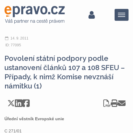
Menu
14. 9. 2011
ID: 77095
Povolení státní podpory podle
ustanovení článků 107 a 108 SFEU –
Případy, k nimž Komise nevznáší
námitku (1)
Úřední věstník Evropské unie
C 271/01