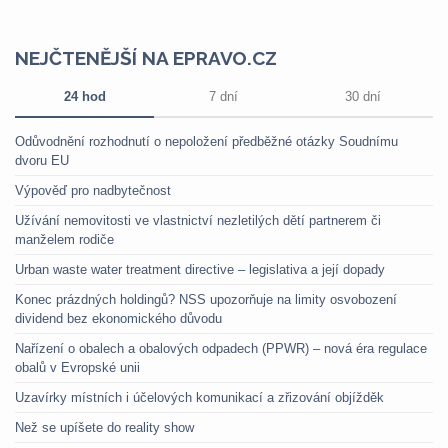
NEJČTENĚJŠÍ NA EPRAVO.CZ
24 hod
7 dní
30 dní
Odůvodnění rozhodnutí o nepoložení předběžné otázky Soudnímu
dvoru EU
Výpověď pro nadbytečnost
Užívání nemovitosti ve vlastnictví nezletilých dětí partnerem či
manželem rodiče
Urban waste water treatment directive – legislativa a její dopady
Konec prázdných holdingů? NSS upozorňuje na limity osvobození
dividend bez ekonomického důvodu
Nařízení o obalech a obalových odpadech (PPWR) – nová éra regulace
obalů v Evropské unii
Uzavírky místních i účelových komunikací a zřizování objížděk
Než se upíšete do reality show