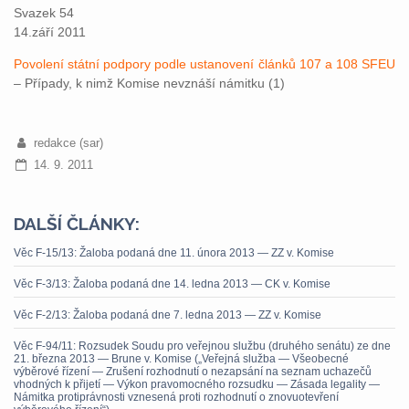
Svazek 54
14.září 2011
Povolení státní podpory podle ustanovení článků 107 a 108 SFEU
– Případy, k nimž Komise nevznáší námitku (1)
redakce (sar)
14. 9. 2011
DALŠÍ ČLÁNKY:
Věc F-15/13: Žaloba podaná dne 11. února 2013 — ZZ v. Komise
Věc F-3/13: Žaloba podaná dne 14. ledna 2013 — CK v. Komise
Věc F-2/13: Žaloba podaná dne 7. ledna 2013 — ZZ v. Komise
Věc F-94/11: Rozsudek Soudu pro veřejnou službu (druhého senátu) ze dne
21. března 2013 — Brune v. Komise („Veřejná služba — Všeobecné
výběrové řízení — Zrušení rozhodnutí o nezapsání na seznam uchazečů
vhodných k přijetí — Výkon pravomocného rozsudku — Zásada legality —
Námitka protiprávnosti vznesená proti rozhodnutí o znovuotevření