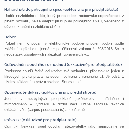
Nahlédnutí do policejního spisu (exkluzivně pro předplatitele)
Rodiči nezletilého dítěte, který je nositelem rodičovské odpovědnosti v
plném rozsahu, nelze odepřít přístup do policejního spisu, vedeného z
důvodu zranění nezletilého dítěte,...
Odpor
Pokud není k podání v elektronické podobě připojen podpis podle
zvláštních předpisů, jedná se po účinnosti zákona č. 298/2016 Sb. o
nedostatek obsahových náležitostí upravených v...
Odůvodnění soudního rozhodnutí (exkluzivně pro předplatitele)
Povinnost soudů řádně odůvodnit svá rozhodnutí představuje jeden z
klíčových prvků práva na soudní ochranu chráněného čl. 36 odst. 1
Listiny základních práv a svobod. Soudy mají...
Opomenuté důkazy (exkluzivně pro předplatitele)
Jedním z nezbytných předpokladů jakéhokoliv – řádného i
mimořádného – vydržení je držba věci. Držba zahrnuje faktické
ovládání věci (corpus possessionis) a současně...
Právo EU (exkluzivně pro předplatitele)
Odmítl-li Nejvyšší soud dovolání stěžovatelky jako nepřípustné ve