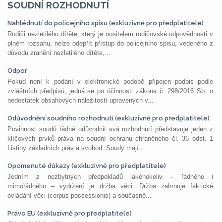
SOUDNÍ ROZHODNUTÍ
Nahlédnutí do policejního spisu (exkluzivně pro předplatitele)
Rodiči nezletilého dítěte, který je nositelem rodičovské odpovědnosti v
plném rozsahu, nelze odepřít přístup do policejního spisu, vedeného z
důvodu zranění nezletilého dítěte,...
Odpor
Pokud není k podání v elektronické podobě připojen podpis podle
zvláštních předpisů, jedná se po účinnosti zákona č. 298/2016 Sb. o
nedostatek obsahových náležitostí upravených v...
Odůvodnění soudního rozhodnutí (exkluzivně pro předplatitele)
Povinnost soudů řádně odůvodnit svá rozhodnutí představuje jeden z
klíčových prvků práva na soudní ochranu chráněného čl. 36 odst. 1
Listiny základních práv a svobod. Soudy mají...
Opomenuté důkazy (exkluzivně pro předplatitele)
Jedním z nezbytných předpokladů jakéhokoliv – řádného i
mimořádného – vydržení je držba věci. Držba zahrnuje faktické
ovládání věci (corpus possessionis) a současně...
Právo EU (exkluzivně pro předplatitele)