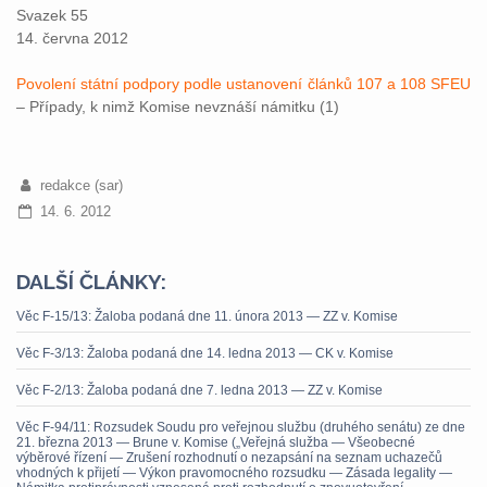
Svazek 55
14. června 2012
Povolení státní podpory podle ustanovení článků 107 a 108 SFEU
– Případy, k nimž Komise nevznáší námitku (1)
redakce (sar)
14. 6. 2012
DALŠÍ ČLÁNKY:
Věc F-15/13: Žaloba podaná dne 11. února 2013 — ZZ v. Komise
Věc F-3/13: Žaloba podaná dne 14. ledna 2013 — CK v. Komise
Věc F-2/13: Žaloba podaná dne 7. ledna 2013 — ZZ v. Komise
Věc F-94/11: Rozsudek Soudu pro veřejnou službu (druhého senátu) ze dne
21. března 2013 — Brune v. Komise („Veřejná služba — Všeobecné
výběrové řízení — Zrušení rozhodnutí o nezapsání na seznam uchazečů
vhodných k přijetí — Výkon pravomocného rozsudku — Zásada legality —