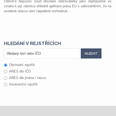
Odmítl-li Nejvyšší soud dovolání stěžovatelky jako nepřípustné ve
vztahu k její námitce ohledně aplikace práva EU s odůvodněním, že na
uvedené otázce není napadené rozhodnutí...
HLEDÁNÍ V REJSTŘÍCÍCH
Obchodní rejstřík
ARES dle IČO
ARES dle jména / názvu
Insolvenční rejstřík