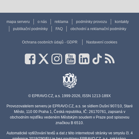
mapa serveru
o nás
reklama
podmínky provozu
kontakty
publikační podmínky
FAQ
obchodní a reklamační podmínky
Ochrana osobních údajů - GDPR
Nastavení cookies
© EPRAVO.CZ, a.s. 1999-2026, ISSN 1213-189X
Provozovatelem serveru je EPRAVO.CZ, a.s. se sídlem Dušní 907/10, Staré
Město, 110 00 Praha 1, Česká republika, IČ: 26170761, zapsaná v
obchodním rejstříku vedeném Městským soudem v Praze pod spisovou
značkou B 6510.
Automatické vytěžování textů a dat z této internetové stránky ve smyslu čl. 4
směrnice 2019/790/EU je bez souhlasu EPRAVO.CZ, a.s. zakázáno.