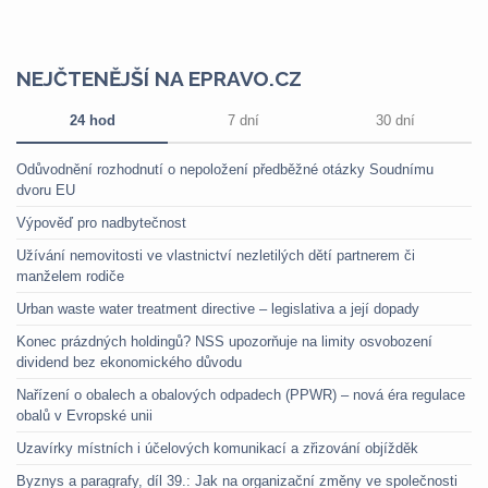
NEJČTENĚJŠÍ NA EPRAVO.CZ
24 hod
7 dní
30 dní
Odůvodnění rozhodnutí o nepoložení předběžné otázky Soudnímu
dvoru EU
Výpověď pro nadbytečnost
Užívání nemovitosti ve vlastnictví nezletilých dětí partnerem či
manželem rodiče
Urban waste water treatment directive – legislativa a její dopady
Konec prázdných holdingů? NSS upozorňuje na limity osvobození
dividend bez ekonomického důvodu
Nařízení o obalech a obalových odpadech (PPWR) – nová éra regulace
obalů v Evropské unii
Uzavírky místních i účelových komunikací a zřizování objížděk
Byznys a paragrafy, díl 39.: Jak na organizační změny ve společnosti