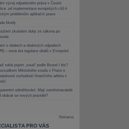
lní vývoj odpadového práva v České
lice: od implementace evropských cílů k
ickým problémům aplikační praxe
ada škody
oužení zkušební doby ze zákona po
novele
ení o obalech a obalových odpadech
) – nová éra regulace obalů v Evropské
ž sahá pojem „soud“ podle Brusel I bis?
rozsudkem Městského soudu v Praze o
atelnosti rozhodnutí finančního arbitra v
ničí
parentní odměňování: Mají zaměstnavatelé
 obávat se nových pravidel?