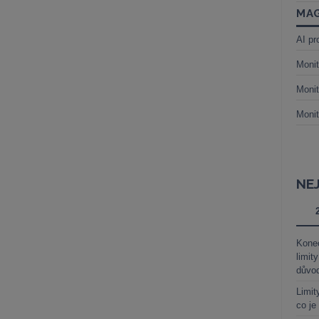
MAG
AI pr
Monit
Monit
Monit
NE
Kone
limit
důvo
Limit
co je