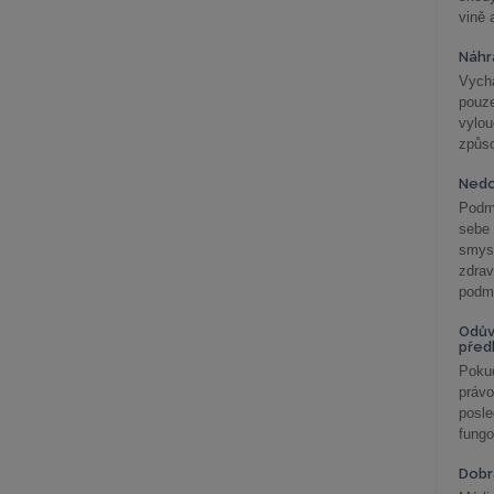
vině 
Náhr
Vychá
pouze
vylo
způs
Nedo
Podm
sebe
smys
zdra
podmí
Odův
před
Pokud
práv
posle
fungo
Dobrá