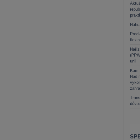
Aktuá
repub
prakt
Náhr
Prodl
flexi
Naříz
(PPWR
unii
Kam a
Nad 
vykon
zahra
Trans
důvod