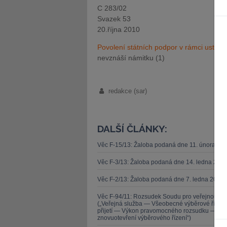
C 283/02
Svazek 53
20.října 2010
Povolení státních podpor v rámci ustan
nevznáší námitku (1)
redakce (sar)
DALŠÍ ČLÁNKY:
Věc F-15/13: Žaloba podaná dne 11. února 20
Věc F-3/13: Žaloba podaná dne 14. ledna 201
Věc F-2/13: Žaloba podaná dne 7. ledna 2013 
Věc F-94/11: Rozsudek Soudu pro veřejnou sl
(„Veřejná služba — Všeobecné výběrové řízen
přijetí — Výkon pravomocného rozsudku — Zása
znovuotevření výběrového řízení“)