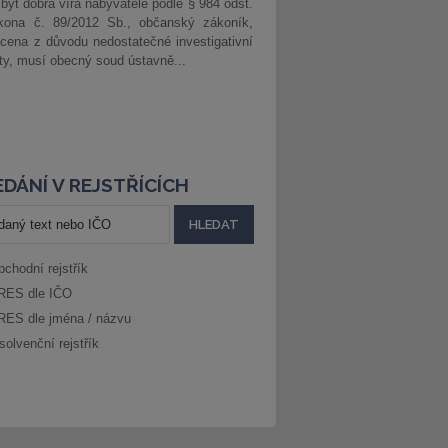
 být dobrá víra nabyvatele podle § 984 odst.
kona č. 89/2012 Sb., občanský zákoník,
cena z důvodu nedostatečné investigativní
ity, musí obecný soud ústavně...
DÁNÍ V REJSTŘÍCÍCH
bchodní rejstřík
RES dle IČO
RES dle jména / názvu
solvenční rejstřík