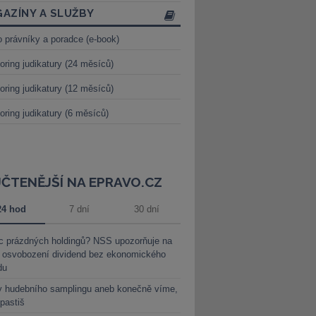
AZÍNY A SLUŽBY
o právníky a poradce (e-book)
oring judikatury (24 měsíců)
oring judikatury (12 měsíců)
oring judikatury (6 měsíců)
JČTENĚJŠÍ NA EPRAVO.CZ
24 hod
7 dní
30 dní
c prázdných holdingů? NSS upozorňuje na
y osvobození dividend bez ekonomického
du
y hudebního samplingu aneb konečně víme,
 pastiš