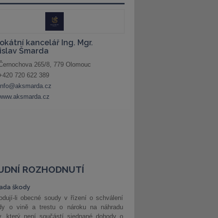
UDNÍ ROZHODNUTÍ
ada škody
dují-li obecné soudy v řízení o schválení
dy o vině a trestu o nároku na náhradu
y, který není součástí sjednané dohody o