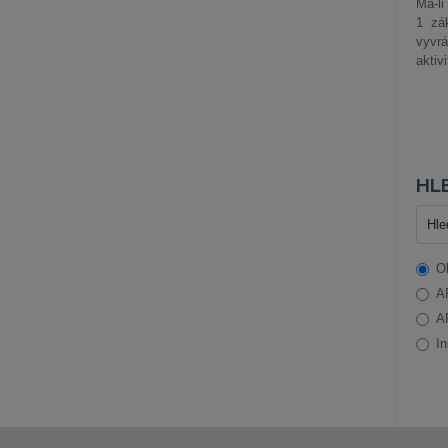
Má-li
1 zá
vyvrá
aktiv
HLE
O
A
A
In