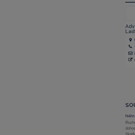
SO
Náhr
Rozho
doho
škod