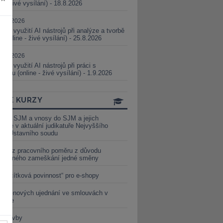
ne - živé vysílání) - 18.8.2026
5.08.2026
ické využití AI nástrojů při analýze a tvorbě
 (online - živé vysílání) - 25.8.2026
1.09.2026
ické využití AI nástrojů při práci s
aturou (online - živé vysílání) - 1.9.2026
INE KURZY
y ze SJM a vnosy do SJM a jejich
izace v aktuální judikatuře Nejvyššího
u a Ústavního soudu
věď z pracovního poměru z důvodu
luveného zameškání jedné směny
„tlačítková povinnost“ pro e-shopy
a cenových ujednání ve smlouvách v
etice
é stavby