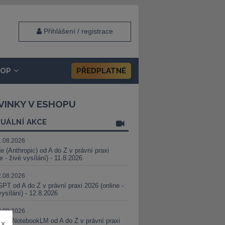
Přihlášení / registrace
HOP
PŘEDPLATNÉ
VINKY V ESHOPU
UÁLNÍ AKCE
1.08.2026
e (Anthropic) od A do Z v právní praxi
ne - živé vysílání) - 11.8.2026
2.08.2026
PT od A do Z v právní praxi 2026 (online -
vysílání) - 12.8.2026
8.08.2026
i a NotebookLM od A do Z v právní praxi
x