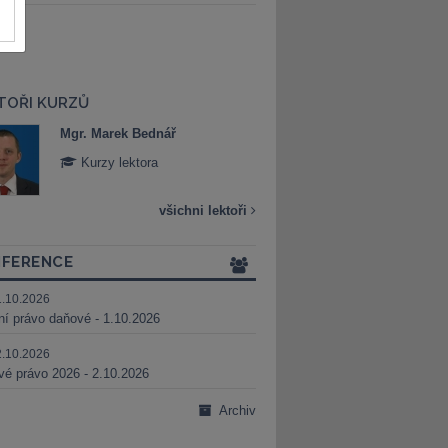
TOŘI KURZŮ
Mgr. Marek Bednář
Mgr. Veronika 
Kurzy lektora
Kurzy lektora
všichni lektoři
FERENCE
1.10.2026
ní právo daňové - 1.10.2026
2.10.2026
é právo 2026 - 2.10.2026
Archiv