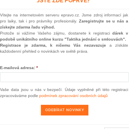
JSTE ZDE POPRVÉ?
(onli
2
Vítejte na internetovém serveru epravo.cz. Jsme zdroj informací jak
Prakt
pro laiky, tak i pro právníky profesionály.
Zaregistrujte se u nás a
smluv
ovení článků 87 a 88 Smlouvy o ES
– Případy, k nimž Komise
získejte zdarma řadu výhod.
0
Protože si vážíme Vašeho zájmu, dostanete k registraci
dárek v
Prakt
podobě unikátního online kurzu "Taktika jednání o smlouvách".
judik
Registrace je zdarma, k ničemu Vás nezavazuje
a získáte
každodenní přehled o novinkách ve světě práva.
20. 10. 2010
ONL
E-mailová adresa:
*
Vnos
valor
soud
13 — ZZ v. Komise
Výpo
Vaše data jsou u nás v bezpečí. Údaje vyplněné při této registraci
neom
3 — CK v. Komise
zpracováváme podle
podmínek zpracování osobních údajů
Nová 
— ZZ v. Komise
Změn
užbu (druhého senátu) ze dne 21. března 2013 — Brune v. Komise
í — Zrušení rozhodnutí o nezapsání na seznam uchazečů vhodných k
energ
da legality — Námitka protiprávnosti vznesená proti rozhodnutí o
Čern