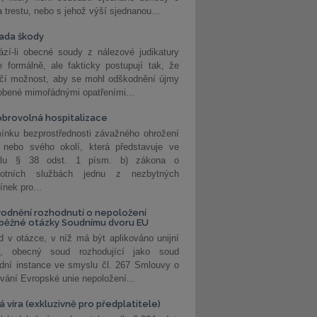
a trestu, nebo s jehož výší sjednanou...
ada škody
zí-li obecné soudy z nálezové judikatury
 formálně, ale fakticky postupují tak, že
učí možnost, aby se mohl odškodnění újmy
obené mimořádnými opatřeními...
brovolná hospitalizace
ínku bezprostřednosti závažného ohrožení
 nebo svého okolí, která představuje ve
lu § 38 odst. 1 písm. b) zákona o
votních službách jednu z nezbytných
nek pro...
odnění rozhodnutí o nepoložení
běžné otázky Soudnímu dvoru EU
 v otázce, v níž má být aplikováno unijní
o, obecný soud rozhodující jako soud
dní instance ve smyslu čl. 267 Smlouvy o
vání Evropské unie nepoložení...
 víra (exkluzivně pro předplatitele)