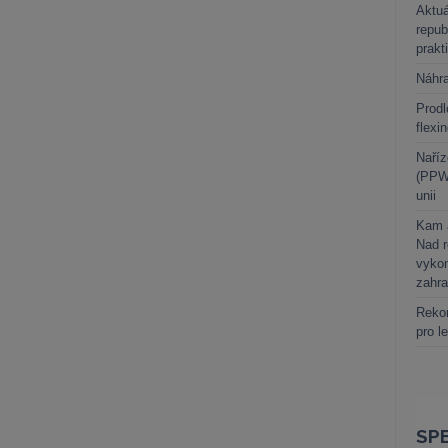
Aktuá
repub
prakt
Náhr
Prodl
flexi
Naříz
(PPWR
unii
Kam a
Nad 
vykon
zahra
Rekor
pro l