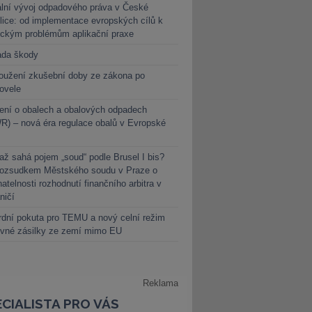
lní vývoj odpadového práva v České
lice: od implementace evropských cílů k
ickým problémům aplikační praxe
ada škody
oužení zkušební doby ze zákona po
novele
ení o obalech a obalových odpadech
) – nová éra regulace obalů v Evropské
ž sahá pojem „soud“ podle Brusel I bis?
rozsudkem Městského soudu v Praze o
atelnosti rozhodnutí finančního arbitra v
ničí
dní pokuta pro TEMU a nový celní režim
evné zásilky ze zemí mimo EU