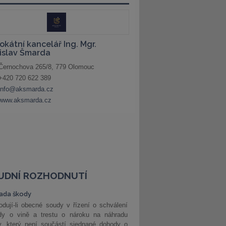
UDNÍ ROZHODNUTÍ
ada škody
dují-li obecné soudy v řízení o schválení
dy o vině a trestu o nároku na náhradu
y, který není součástí sjednané dohody o