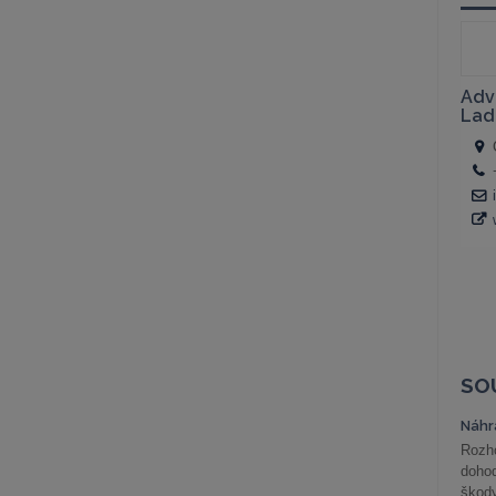
SO
Náhr
Rozho
doho
škod