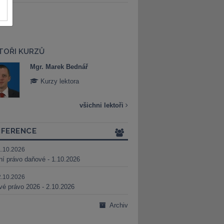
TOŘI KURZŮ
Mgr. Marek Bednář
Mgr. Veronika 
Kurzy lektora
Kurzy lektora
všichni lektoři
FERENCE
1.10.2026
ní právo daňové - 1.10.2026
2.10.2026
é právo 2026 - 2.10.2026
Archiv