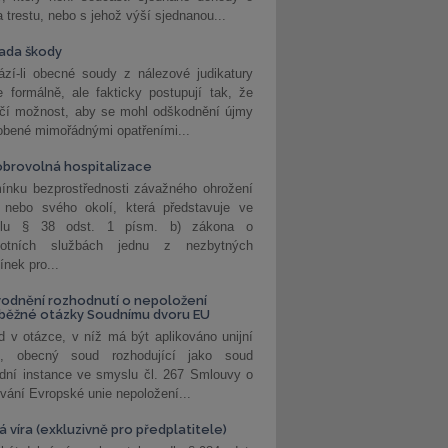
a trestu, nebo s jehož výší sjednanou...
ada škody
zí-li obecné soudy z nálezové judikatury
 formálně, ale fakticky postupují tak, že
učí možnost, aby se mohl odškodnění újmy
obené mimořádnými opatřeními...
brovolná hospitalizace
ínku bezprostřednosti závažného ohrožení
 nebo svého okolí, která představuje ve
lu § 38 odst. 1 písm. b) zákona o
votních službách jednu z nezbytných
nek pro...
odnění rozhodnutí o nepoložení
běžné otázky Soudnímu dvoru EU
 v otázce, v níž má být aplikováno unijní
o, obecný soud rozhodující jako soud
dní instance ve smyslu čl. 267 Smlouvy o
vání Evropské unie nepoložení...
 víra (exkluzivně pro předplatitele)