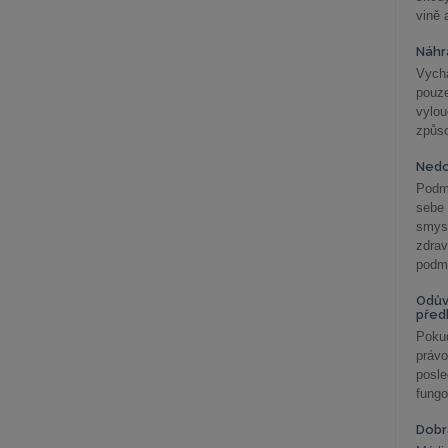
vině 
Náhr
Vychá
pouze
vylo
způs
Nedo
Podm
sebe
smys
zdra
podmí
Odův
před
Pokud
práv
posle
fungo
Dobrá