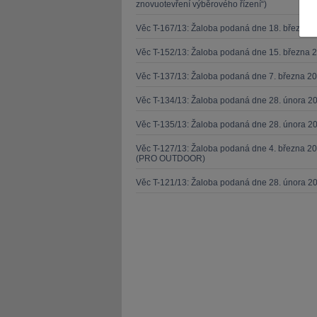
znovuotevření výběrového řízení“)
Věc T-167/13: Žaloba podaná dne 18. března 
Věc T-152/13: Žaloba podaná dne 15. března 
Věc T-137/13: Žaloba podaná dne 7. března 
JUDr. Tomáš Nielsen
JUDr. Tom
Věc T-134/13: Žaloba podaná dne 28. února 20
Kurzy lektora
Kurzy le
Věc T-135/13: Žaloba podaná dne 28. února 20
Věc T-127/13: Žaloba podaná dne 4. března 20
(PRO OUTDOOR)
Věc T-121/13: Žaloba podaná dne 28. února 2