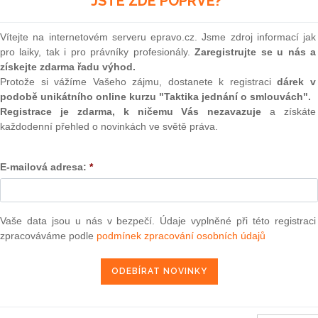
JSTE ZDE POPRVÉ?
(onli
2
Vítejte na internetovém serveru epravo.cz. Jsme zdroj informací jak
Prakt
pro laiky, tak i pro právníky profesionály.
Zaregistrujte se u nás a
smluv
získejte zdarma řadu výhod.
0
Protože si vážíme Vašeho zájmu, dostanete k registraci
dárek v
dniků
(Věc COMP/M.6585 – CNP Assurances/SwissLife
Prakt
podobě unikátního online kurzu "Taktika jednání o smlouvách".
judik
ouzena zjednodušeným postupem (1)
Registrace je zdarma, k ničemu Vás nezavazuje
a získáte
každodenní přehled o novinkách ve světě práva.
ONL
4. 5. 2012
E-mailová adresa:
*
Vnos
valor
soud
Výpo
Vaše data jsou u nás v bezpečí. Údaje vyplněné při této registraci
13 — ZZ v. Komise
neom
zpracováváme podle
podmínek zpracování osobních údajů
3 — CK v. Komise
Nová 
— ZZ v. Komise
Změn
energ
užbu (druhého senátu) ze dne 21. března 2013 — Brune v. Komise
í — Zrušení rozhodnutí o nezapsání na seznam uchazečů vhodných k
Čern
da legality — Námitka protiprávnosti vznesená proti rozhodnutí o