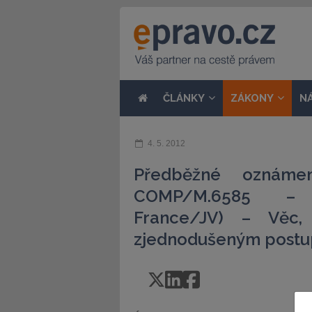
ČLÁNKY
ZÁKONY
N
4. 5. 2012
Předběžné oznáme
COMP/M.6585 – C
France/JV) – Věc
zjednodušeným postu