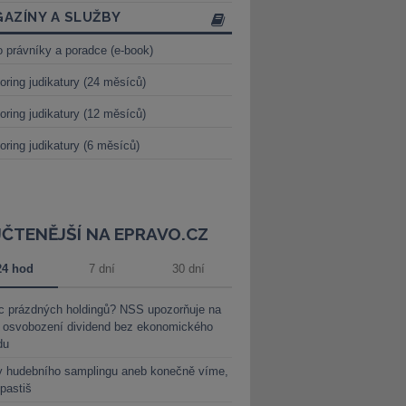
AZÍNY A SLUŽBY
o právníky a poradce (e-book)
oring judikatury (24 měsíců)
oring judikatury (12 měsíců)
oring judikatury (6 měsíců)
JČTENĚJŠÍ NA EPRAVO.CZ
24 hod
7 dní
30 dní
c prázdných holdingů? NSS upozorňuje na
y osvobození dividend bez ekonomického
du
y hudebního samplingu aneb konečně víme,
 pastiš