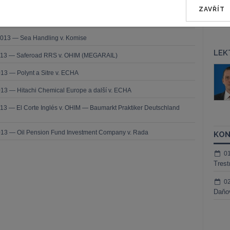
ZAVŘÍT
2013 — Comune di Milano v. Komise
2013 — Sea Handling v. Komise
LEK
2013 — Saferoad RRS v. OHIM (MEGARAIL)
áš Sokol
JUDr. Martin Maisner, Ph.D.,
13 — Polynt a Sitre v. ECHA
MCIArb
ktora
13 — Hitachi Chemical Europe a další v. ECHA
Kurzy lektora
13 — El Corte Inglés v. OHIM — Baumarkt Praktiker Deutschland
013 — Oil Pension Fund Investment Company v. Rada
KON
0
Trest
0
Daňov