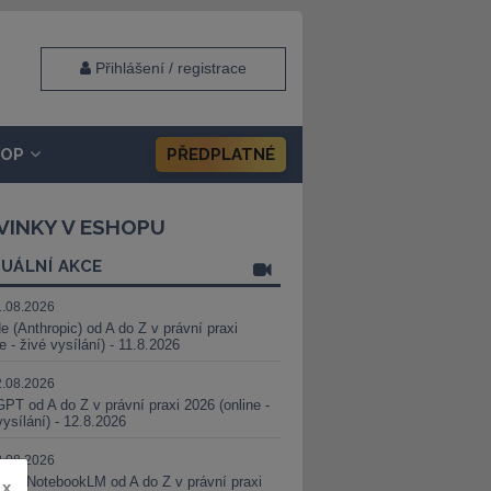
Přihlášení / registrace
HOP
PŘEDPLATNÉ
VINKY V ESHOPU
UÁLNÍ AKCE
1.08.2026
e (Anthropic) od A do Z v právní praxi
ne - živé vysílání) - 11.8.2026
2.08.2026
PT od A do Z v právní praxi 2026 (online -
vysílání) - 12.8.2026
8.08.2026
i a NotebookLM od A do Z v právní praxi
x