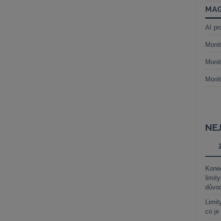
MAG
AI pr
Monit
Monit
Monit
NE
Kone
limit
důvo
Limit
co je