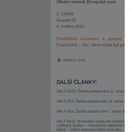
Úřední věstník Evropské unie
C 129/06
Svazek 55
4. května 2012
Předběžné oznámení o spojení po
France/JV) – Věc, která může být pos
redakce (sar)
DALŠÍ ČLÁNKY:
Věc F-15/13: Žaloba podaná dne 11. února 20
Věc F-3/13: Žaloba podaná dne 14. ledna 201
Věc F-2/13: Žaloba podaná dne 7. ledna 2013 
Věc F-94/11: Rozsudek Soudu pro veřejnou sl
(„Veřejná služba — Všeobecné výběrové řízen
přijetí — Výkon pravomocného rozsudku — Zása