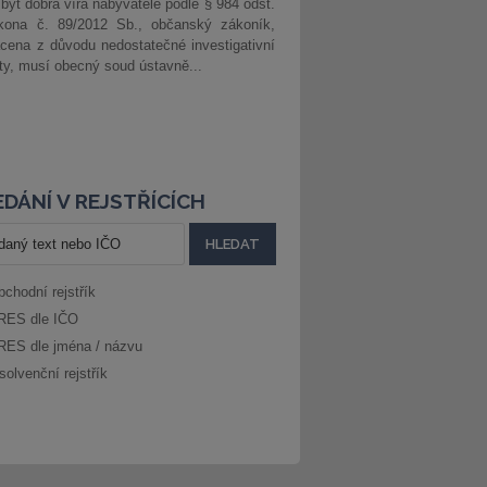
 být dobrá víra nabyvatele podle § 984 odst.
kona č. 89/2012 Sb., občanský zákoník,
cena z důvodu nedostatečné investigativní
ity, musí obecný soud ústavně...
DÁNÍ V REJSTŘÍCÍCH
bchodní rejstřík
RES dle IČO
RES dle jména / názvu
solvenční rejstřík