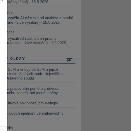
ne - živé vysílání) - 18.8.2026
5.08.2026
ické využití AI nástrojů při analýze a tvorbě
 (online - živé vysílání) - 25.8.2026
1.09.2026
ické využití AI nástrojů při práci s
aturou (online - živé vysílání) - 1.9.2026
INE KURZY
y ze SJM a vnosy do SJM a jejich
izace v aktuální judikatuře Nejvyššího
u a Ústavního soudu
věď z pracovního poměru z důvodu
luveného zameškání jedné směny
„tlačítková povinnost“ pro e-shopy
a cenových ujednání ve smlouvách v
etice
é stavby