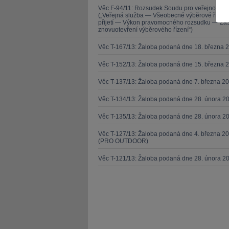
Věc F-94/11: Rozsudek Soudu pro veřejnou sl
(„Veřejná služba — Všeobecné výběrové řízen
přijetí — Výkon pravomocného rozsudku — Zása
znovuotevření výběrového řízení“)
Věc T-167/13: Žaloba podaná dne 18. března 
Věc T-152/13: Žaloba podaná dne 15. března 
JUDr. Tomáš Nielsen
JUDr. Tom
Věc T-137/13: Žaloba podaná dne 7. března 
Kurzy lektora
Kurzy le
Věc T-134/13: Žaloba podaná dne 28. února 20
Věc T-135/13: Žaloba podaná dne 28. února 20
Věc T-127/13: Žaloba podaná dne 4. března 20
(PRO OUTDOOR)
Věc T-121/13: Žaloba podaná dne 28. února 2