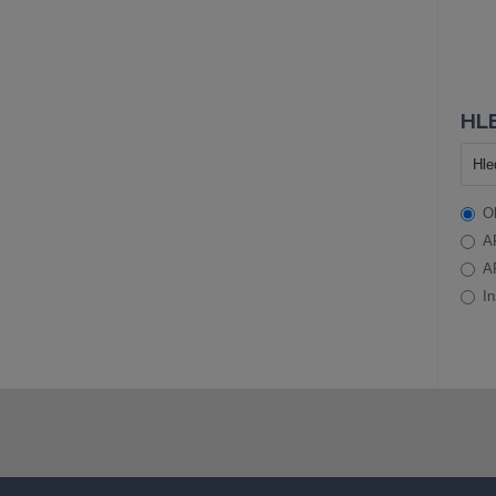
HLE
O
A
A
In