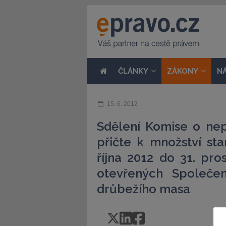
ČLÁNKY
ZÁKONY
N
15. 6. 2012
Sdělení Komise o ne
přičte k množství s
října 2012 do 31. pro
otevřených Společe
drůbežího masa