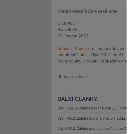
Úřední věstník Evropské unie
C 169/06
Svazek 55
15. června 2012
Sdělení Komise
o nepožadovaném mn
podobdobí od 1. října 2012 do 31. pro
pro produkty v odvětví drůbežího masa
redakce (sar)
DALŠÍ ČLÁNKY:
Věc F-15/13: Žaloba podaná dne 11. února 20
Věc F-3/13: Žaloba podaná dne 14. ledna 201
Věc F-2/13: Žaloba podaná dne 7. ledna 2013 