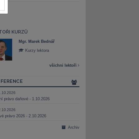
TOŘI KURZŮ
Mgr. Marek Bednář
Mgr. Veronika 
Kurzy lektora
Kurzy lektora
všichni lektoři
FERENCE
1.10.2026
ní právo daňové - 1.10.2026
2.10.2026
é právo 2026 - 2.10.2026
Archiv