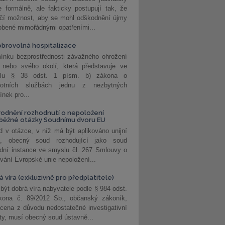
 formálně, ale fakticky postupují tak, že
učí možnost, aby se mohl odškodnění újmy
obené mimořádnými opatřeními...
brovolná hospitalizace
ínku bezprostřednosti závažného ohrožení
 nebo svého okolí, která představuje ve
lu § 38 odst. 1 písm. b) zákona o
votních službách jednu z nezbytných
nek pro...
odnění rozhodnutí o nepoložení
běžné otázky Soudnímu dvoru EU
 v otázce, v níž má být aplikováno unijní
o, obecný soud rozhodující jako soud
dní instance ve smyslu čl. 267 Smlouvy o
vání Evropské unie nepoložení...
 víra (exkluzivně pro předplatitele)
 být dobrá víra nabyvatele podle § 984 odst.
kona č. 89/2012 Sb., občanský zákoník,
cena z důvodu nedostatečné investigativní
ity, musí obecný soud ústavně...