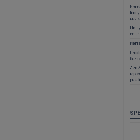
Kone
limit
důvo
Limit
co je
Náhr
Prodl
flexi
Aktuá
repub
prakt