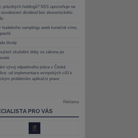
c prázdných holdingů? NSS upozorňuje na
y osvobození dividend bez ekonomického
du
y hudebního samplingu aneb konečně víme,
 pastiš
ada škody
oužení zkušební doby ze zákona po
novele
lní vývoj odpadového práva v České
lice: od implementace evropských cílů k
ickým problémům aplikační praxe