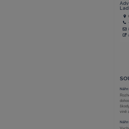
SO
Náhr
Rozho
doho
škod
vině 
Náhr
Vychá