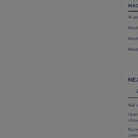
MAG
AI pr
Monit
Monit
Monit
NE
Než s
Uzaví
zřizo
Byzny
změn