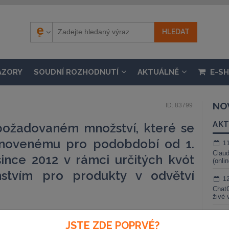
ÁZORY
SOUDNÍ ROZHODNUTÍ
AKTUÁLNĚ
E-S
NO
ID: 83799
AKT
požadovaném množství, které se
tanovenému pro podobdobí od 1.
1
Claud
since 2012 v rámci určitých kvót
(onli
nstvím pro produkty v odvětví
1
ChatG
živé 
1
JSTE ZDE POPRVÉ?
Gemin