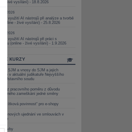
ne - živé vysílání) - 18.8.2026
5.08.2026
ické využití AI nástrojů při analýze a tvorbě
 (online - živé vysílání) - 25.8.2026
1.09.2026
ické využití AI nástrojů při práci s
aturou (online - živé vysílání) - 1.9.2026
INE KURZY
y ze SJM a vnosy do SJM a jejich
izace v aktuální judikatuře Nejvyššího
u a Ústavního soudu
věď z pracovního poměru z důvodu
luveného zameškání jedné směny
„tlačítková povinnost“ pro e-shopy
a cenových ujednání ve smlouvách v
etice
é stavby