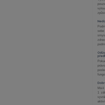
pouze
vylo
způs
Nedo
Podm
sebe
smys
zdra
podmí
Odův
před
Pokud
práv
posle
fungo
Dobrá
Má-li
1 zá
vyvrá
aktiv