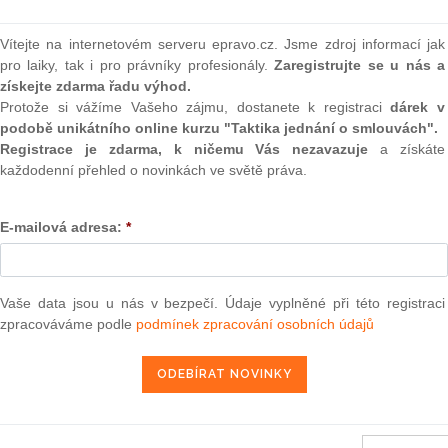
(onli
2
Vítejte na internetovém serveru epravo.cz. Jsme zdroj informací jak
Prakt
pro laiky, tak i pro právníky profesionály.
Zaregistrujte se u nás a
smluv
získejte zdarma řadu výhod.
Protože si vážíme Vašeho zájmu, dostanete k registraci
dárek v
0
podobě unikátního online kurzu "Taktika jednání o smlouvách".
Prakt
judik
Registrace je zdarma, k ničemu Vás nezavazuje
a získáte
ožství, které se přičte k množství stanovenému pro
každodenní přehled o novinkách ve světě práva.
since 2012 v rámci určitých kvót otevřených Společenstvím
ONL
E-mailová adresa:
*
Vnos
valor
15. 6. 2012
soud
Vaše data jsou u nás v bezpečí. Údaje vyplněné při této registraci
Výpo
neom
zpracováváme podle
podmínek zpracování osobních údajů
Nová 
13 — ZZ v. Komise
Změn
3 — CK v. Komise
energ
— ZZ v. Komise
Čern