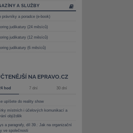
AZÍNY A SLUŽBY
o právníky a poradce (e-book)
oring judikatury (24 měsíců)
oring judikatury (12 měsíců)
oring judikatury (6 měsíců)
JČTENĚJŠÍ NA EPRAVO.CZ
24 hod
7 dní
30 dní
e upíšete do reality show
rky místních i účelových komunikací a
vání objížděk
s a paragrafy, díl 39.: Jak na organizační
y ve společnosti