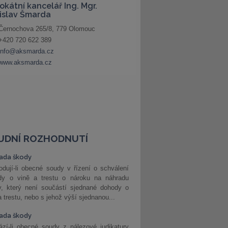
UDNÍ ROZHODNUTÍ
ada škody
dují-li obecné soudy v řízení o schválení
dy o vině a trestu o nároku na náhradu
y, který není součástí sjednané dohody o
a trestu, nebo s jehož výší sjednanou...
ada škody
zí-li obecné soudy z nálezové judikatury