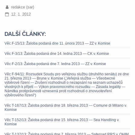
redakce (sar)
12. 1. 2012
DALŠÍ ČLÁNKY:
Věc F-15/13: Žaloba podaná dne 11. února 2013 — ZZ v. Komise
Věc F-3/13: Žaloba podaná dne 14. ledna 2013 — CK v. Komise
Věc F-2/13: Žaloba podaná dne 7. ledna 2013 — ZZ v. Komise
Věc F-94/11: Rozsudek Soudu pro veřejnou službu (druhého senátu) ze dne
21. března 2013 — Brune v. Komise („Veřejná služba — Všeobecné
výběrové řízení — Zrušení rozhodnutí o nezapsání na seznam uchazečů
vhodných k přijetí — Výkon pravomocného rozsudku — Zásada legality —
Námitka protiprávnosti vznesená proti rozhodnutí o znovuotevření
výběrového řízení“)
Věc T-167/13: Žaloba podaná dne 18. března 2013 — Comune di Milano v.
Komise
Věc T-152/13: Žaloba podaná dne 15. března 2013 — Sea Handling v.
Komise
Věc T-137/13: Žaloba podaná dne 7. března 2013 — Saferoad RRS v. OHIM