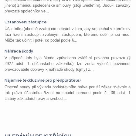
jiného) změnou společenské smlouvy (stojí „vedle“ ní). Jsou-li závazky
převzaté společníky ve...
Ustanovení zástupce
Účastníku (obecně vzato) nic nebrání v tom, aby se nechal v kterékoliv
fázi řízení zastoupit zvoleným zástupcem, kterému udělí plnou moc.
Může tak učinit i poté, co podal podle §...
Náhrada škody
V případě, kdy byla škoda způsobena zvláštní povahou provozu (§
2927 odst. 1 občanského zákoníku), lze zcela vyloučit povinnost
provozovatele dopravy k náhradě škody (újmy) z...
Nájemné (exkluzivně pro předplatitele)
Obecné soudy při výkladu podústavního práva poruší zákaz svévole a
tak právo účastníka řízení na soudní ochranu podle čl. 36 odst. 1
Listiny základních práv a svobod,...