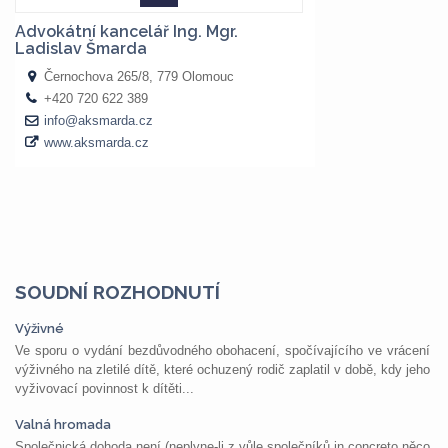
SOUDNÍ ROZHODNUTÍ
Výživné
Ve sporu o vydání bezdůvodného obohacení, spočívajícího ve vrácení
výživného na zletilé dítě, které ochuzený rodič zaplatil v době, kdy jeho
vyživovací povinnost k dítěti...
Valná hromada
Společnická dohoda není (neplyne-li z vůle společníků in concreto něco