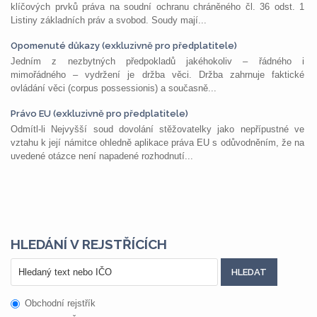
klíčových prvků práva na soudní ochranu chráněného čl. 36 odst. 1
Listiny základních práv a svobod. Soudy mají...
Opomenuté důkazy (exkluzivně pro předplatitele)
Jedním z nezbytných předpokladů jakéhokoliv – řádného i
mimořádného – vydržení je držba věci. Držba zahrnuje faktické
ovládání věci (corpus possessionis) a současně...
Právo EU (exkluzivně pro předplatitele)
Odmítl-li Nejvyšší soud dovolání stěžovatelky jako nepřípustné ve
vztahu k její námitce ohledně aplikace práva EU s odůvodněním, že na
uvedené otázce není napadené rozhodnutí...
HLEDÁNÍ V REJSTŘÍCÍCH
Obchodní rejstřík