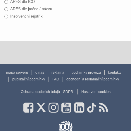
ARES dle IČO
ARES dle jména / názvu
Insolvenční rejstřík
mapa serveru
o nás
reklama
podmínky provozu
kontakty
publikační podmínky
FAQ
obchodní a reklamační podmínky
Ochrana osobních údajů - GDPR
Nastavení cookies