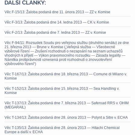
DALŠÍ ČLÁNKY:
Věc F-15/13: Žaloba podaná dne 11. února 2013 — ZZ v. Komise
Věc F-3/13: Žaloba podaná dne 14. ledna 2013 — CK v. Komise
Věc F-2/13: Žaloba podaná dne 7. ledna 2013 — ZZ v. Komise
Věc F-94/11: Rozsudek Soudu pro veřejnou službu (druhého senátu) ze dne
21. března 2013 — Brune v. Komise („Veřejná služba — Všeobecné
výběrové řízení — Zrušení rozhodnutí o nezapsání na seznam uchazečů
vhodných k přijetí — Výkon pravomocného rozsudku — Zásada legality —
Námitka protiprávnosti vznesená proti rozhodnutí o znovuotevření
výběrového řízení“)
Věc T-167/13: Žaloba podaná dne 18. března 2013 — Comune di Milano v.
Komise
Věc T-152/13: Žaloba podaná dne 15. března 2013 — Sea Handling v.
Komise
Věc T-137/13: Žaloba podaná dne 7. března 2013 — Saferoad RRS v. OHIM
(MEGARAIL)
Věc T-134/13: Žaloba podaná dne 28. února 2013 — Polynt a Sitre v. ECHA
Věc T-135/13: Žaloba podaná dne 28. února 2013 — Hitachi Chemical
Europe a další v. ECHA