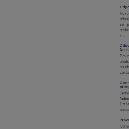
Odp
Poku
připo
se p
nedo
v...
Odův
(exk
Povin
před
soudn
zákla
Opom
před
Jední
řádné
Držba
posse
Práv
Odmít