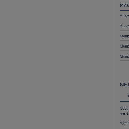
MAG
AI pr
AI pr
Monit
Monit
Monit
NE
Odůvo
otáz
Výpo