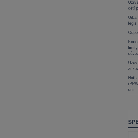
Užívá
dětí 
Urban
legis
Odpo
Kone
limit
důvo
Uzaví
zřizo
Naříz
(PPWR
unii