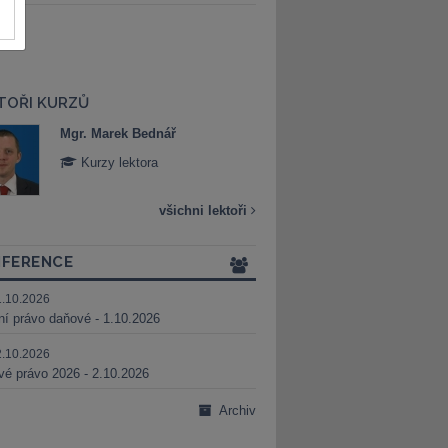
TOŘI KURZŮ
Mgr. Marek Bednář
Mgr. Veronika 
Kurzy lektora
Kurzy lektora
všichni lektoři
FERENCE
1.10.2026
ní právo daňové - 1.10.2026
2.10.2026
é právo 2026 - 2.10.2026
Archiv