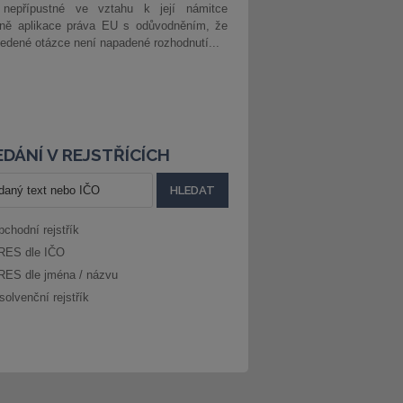
 nepřípustné ve vztahu k její námitce
dně aplikace práva EU s odůvodněním, že
edené otázce není napadené rozhodnutí...
DÁNÍ V REJSTŘÍCÍCH
bchodní rejstřík
RES dle IČO
RES dle jména / názvu
solvenční rejstřík