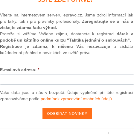
(onli
2
Vítejte na internetovém serveru epravo.cz. Jsme zdroj informací jak
Prakt
pro laiky, tak i pro právníky profesionály.
Zaregistrujte se u nás a
smluv
získejte zdarma řadu výhod.
0
Protože si vážíme Vašeho zájmu, dostanete k registraci
dárek v
Prakt
podobě unikátního online kurzu "Taktika jednání o smlouvách".
judik
adu 2012
týkající se upraveného plánu na zneškodňování
Registrace je zdarma, k ničemu Vás nezavazuje
a získáte
ny Bugey-2 (reaktorů 2, 3, 4 a 5) ve Francii podle článku 37
každodenní přehled o novinkách ve světě práva.
ONL
E-mailová adresa:
*
Vnos
valor
soud
7. 12. 2012
Výpo
Vaše data jsou u nás v bezpečí. Údaje vyplněné při této registraci
neom
zpracováváme podle
podmínek zpracování osobních údajů
Nová 
Změn
13 — ZZ v. Komise
energ
3 — CK v. Komise
Čern