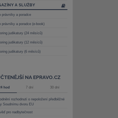
AZÍNY A SLUŽBY
o právníky a poradce
o právníky a poradce (e-book)
oring judikatury (24 měsíců)
oring judikatury (12 měsíců)
oring judikatury (6 měsíců)
JČTENĚJŠÍ NA EPRAVO.CZ
24 hod
7 dní
30 dní
dnění rozhodnutí o nepoložení předběžné
ky Soudnímu dvoru EU
věď pro nadbytečnost