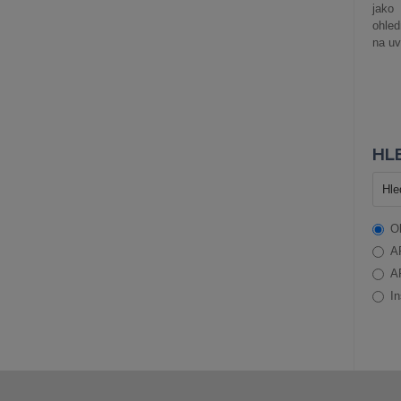
jako
ohle
na uv
HLE
O
A
A
In