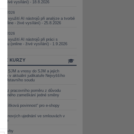
ne - živé vysílání) - 18.8.2026
5.08.2026
ické využití AI nástrojů při analýze a tvorbě
 (online - živé vysílání) - 25.8.2026
1.09.2026
ické využití AI nástrojů při práci s
aturou (online - živé vysílání) - 1.9.2026
INE KURZY
y ze SJM a vnosy do SJM a jejich
izace v aktuální judikatuře Nejvyššího
u a Ústavního soudu
věď z pracovního poměru z důvodu
luveného zameškání jedné směny
„tlačítková povinnost“ pro e-shopy
a cenových ujednání ve smlouvách v
etice
é stavby