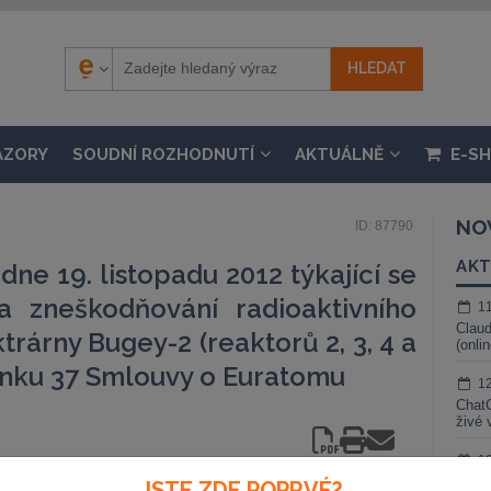
ÁZORY
SOUDNÍ ROZHODNUTÍ
AKTUÁLNĚ
E-S
NO
ID: 87790
AKT
ne 19. listopadu 2012 týkající se
 zneškodňování radioaktivního
1
Claud
rárny Bugey-2 (reaktorů 2, 3, 4 a
(onli
lánku 37 Smlouvy o Euratomu
1
ChatG
živé 
1
Gemin
JSTE ZDE POPRVÉ?