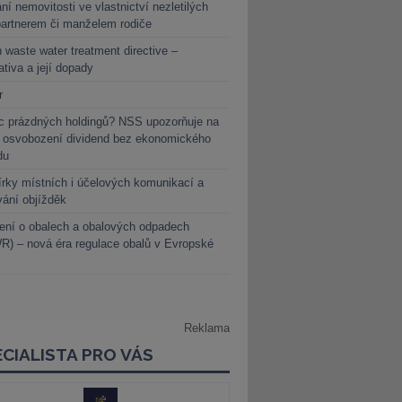
ní nemovitosti ve vlastnictví nezletilých
partnerem či manželem rodiče
 waste water treatment directive –
lativa a její dopady
r
c prázdných holdingů? NSS upozorňuje na
y osvobození dividend bez ekonomického
du
rky místních i účelových komunikací a
vání objížděk
ení o obalech a obalových odpadech
) – nová éra regulace obalů v Evropské