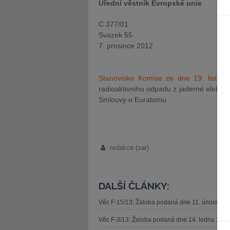
Úřední věstník Evropské unie
C 377/01
Svazek 55
7. prosince 2012
Stanovisko Komise ze dne 19. listop
radioaktivního odpadu z jaderné elektrár
Smlouvy o Euratomu
redakce (sar)
DALŠÍ ČLÁNKY:
Věc F-15/13: Žaloba podaná dne 11. února 20
Věc F-3/13: Žaloba podaná dne 14. ledna 201