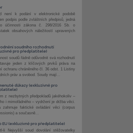
or
d není k podání v elektronické podobě
jen podpis podle zvláštních předpisů, jedná
o účinnosti zákona č. 298/2016 Sb. o
statek obsahových náležitostí upravených
odnění soudního rozhodnutí
luzivně pro předplatitele)
nost soudů řádně odůvodnit svá rozhodnutí
stavuje jeden z klíčových prvků práva na
í ochranu chráněného čl. 36 odst. 1 Listiny
dních práv a svobod. Soudy mají...
enuté důkazy (exkluzivně pro
platitele)
m z nezbytných předpokladů jakéhokoliv –
ho i mimořádného – vydržení je držba věci.
 zahrnuje faktické ovládání věci (corpus
ssionis) a současně...
o EU (exkluzivně pro předplatitele)
l-li Nejvyšší soud dovolání stěžovatelky