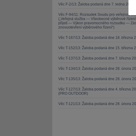
Věc F-2/13: Žaloba podaná dne 7. ledna 2013 
Věc F-94/11: Rozsudek Soudu pro veřejnou sl
(„Veřejná služba — Všeobecné výběrové řízen
přijetí — Výkon pravomocného rozsudku — Zása
znovuotevření výběrového řízení“)
Věc T-167/13: Žaloba podaná dne 18. března 
JUDr. Tomáš Nielsen
JUDr. Tom
Věc T-152/13: Žaloba podaná dne 15. března 
Kurzy lektora
Kurzy le
Věc T-137/13: Žaloba podaná dne 7. března 
Věc T-134/13: Žaloba podaná dne 28. února 20
Věc T-135/13: Žaloba podaná dne 28. února 20
Věc T-127/13: Žaloba podaná dne 4. března 20
(PRO OUTDOOR)
Věc T-121/13: Žaloba podaná dne 28. února 2