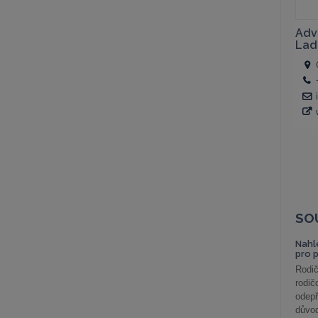
SO
Nahl
pro 
Rodič
rodič
odepř
důvod