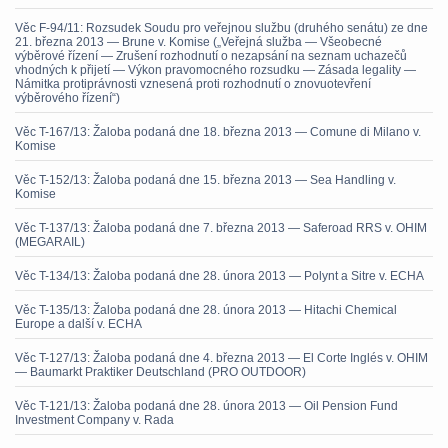
Věc F-94/11: Rozsudek Soudu pro veřejnou službu (druhého senátu) ze dne
21. března 2013 — Brune v. Komise („Veřejná služba — Všeobecné
výběrové řízení — Zrušení rozhodnutí o nezapsání na seznam uchazečů
vhodných k přijetí — Výkon pravomocného rozsudku — Zásada legality —
Námitka protiprávnosti vznesená proti rozhodnutí o znovuotevření
výběrového řízení“)
Věc T-167/13: Žaloba podaná dne 18. března 2013 — Comune di Milano v.
Komise
Věc T-152/13: Žaloba podaná dne 15. března 2013 — Sea Handling v.
Komise
Věc T-137/13: Žaloba podaná dne 7. března 2013 — Saferoad RRS v. OHIM
(MEGARAIL)
Věc T-134/13: Žaloba podaná dne 28. února 2013 — Polynt a Sitre v. ECHA
Věc T-135/13: Žaloba podaná dne 28. února 2013 — Hitachi Chemical
Europe a další v. ECHA
Věc T-127/13: Žaloba podaná dne 4. března 2013 — El Corte Inglés v. OHIM
— Baumarkt Praktiker Deutschland (PRO OUTDOOR)
Věc T-121/13: Žaloba podaná dne 28. února 2013 — Oil Pension Fund
Investment Company v. Rada