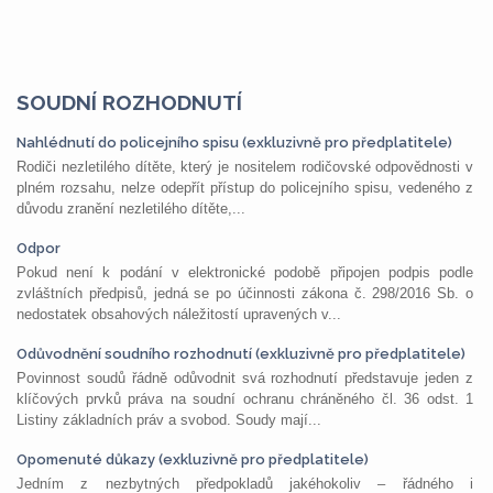
SOUDNÍ ROZHODNUTÍ
Nahlédnutí do policejního spisu (exkluzivně pro předplatitele)
Rodiči nezletilého dítěte, který je nositelem rodičovské odpovědnosti v
plném rozsahu, nelze odepřít přístup do policejního spisu, vedeného z
důvodu zranění nezletilého dítěte,...
Odpor
Pokud není k podání v elektronické podobě připojen podpis podle
zvláštních předpisů, jedná se po účinnosti zákona č. 298/2016 Sb. o
nedostatek obsahových náležitostí upravených v...
Odůvodnění soudního rozhodnutí (exkluzivně pro předplatitele)
Povinnost soudů řádně odůvodnit svá rozhodnutí představuje jeden z
klíčových prvků práva na soudní ochranu chráněného čl. 36 odst. 1
Listiny základních práv a svobod. Soudy mají...
Opomenuté důkazy (exkluzivně pro předplatitele)
Jedním z nezbytných předpokladů jakéhokoliv – řádného i