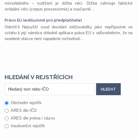
mimořádného – vydržení je držba věci. Držba zahrnuje faktické
ovládání věci (corpus possessionis) a současně...
Právo EU (exkluzivně pro předplatitele)
Odmítl-li Nejvyšší soud dovolání stěžovatelky jako nepřípustné ve
vztahu k její námitce ohledně aplikace práva EU s odůvodněním, že na
uvedené otázce není napadené rozhodnutí...
HLEDÁNÍ V REJSTŘÍCÍCH
Obchodní rejstřík
ARES dle IČO
ARES dle jména / názvu
Insolvenční rejstřík