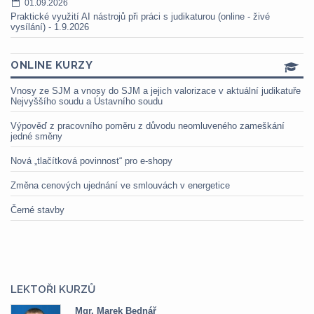
01.09.2026
Praktické využití AI nástrojů při práci s judikaturou (online - živé
vysílání) - 1.9.2026
ONLINE KURZY
Vnosy ze SJM a vnosy do SJM a jejich valorizace v aktuální judikatuře
Nejvyššího soudu a Ústavního soudu
Výpověď z pracovního poměru z důvodu neomluveného zameškání
jedné směny
Nová „tlačítková povinnost“ pro e-shopy
Změna cenových ujednání ve smlouvách v energetice
Černé stavby
LEKTOŘI KURZŮ
Mgr. Marek Bednář