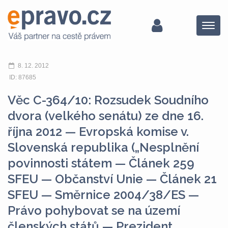
Menu
8. 12. 2012
ID: 87685
Věc C-364/10: Rozsudek Soudního
dvora (velkého senátu) ze dne 16.
října 2012 — Evropská komise v.
Slovenská republika („Nesplnění
povinnosti státem — Článek 259
SFEU — Občanství Unie — Článek 21
SFEU — Směrnice 2004/38/ES —
Právo pohybovat se na území
členských států — Prezident