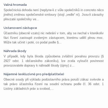
Valná hromada
Společnická dohoda není (neplyne-li z vůle společníků in concreto něco
jiného) změnou společenské smlouvy (stojí „vedle“ ní). Jsou-li závazky
převzaté společníky ve...
Ustanovení zástupce
Účastníku (obecně vzato) nic nebrání v tom, aby se nechal v kterékoliv
fázi řízení zastoupit zvoleným zástupcem, kterému udělí plnou moc.
Může tak učinit i poté, co podal podle §...
Náhrada škody
V případě, kdy byla škoda způsobena zvláštní povahou provozu (§
2927 odst. 1 občanského zákoníku), lze zcela vyloučit povinnost
provozovatele dopravy k náhradě škody (újmy) z...
Nájemné (exkluzivně pro předplatitele)
Obecné soudy při výkladu podústavního práva poruší zákaz svévole a
tak právo účastníka řízení na soudní ochranu podle čl. 36 odst. 1
Listiny základních práv a svobod,...