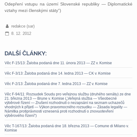
Odepření vstupu na území Slovenské republiky — Diplomatické
vztahy mezi členskými státy“)
redakce (sar)
8. 12. 2012
DALŠÍ ČLÁNKY:
Věc F-15/13: Žaloba podaná dne 11. února 2013 — ZZ v. Komise
Věc F-3/13: Žaloba podaná dne 14. ledna 2013 — CK v. Komise
Věc F-2/13: Žaloba podaná dne 7. ledna 2013 — ZZ v. Komise
Věc F-94/11: Rozsudek Soudu pro veřejnou službu (druhého senátu) ze dne
21. března 2013 — Brune v. Komise („Veřejná služba — Všeobecné
výběrové řízení — Zrušení rozhodnutí o nezapsání na seznam uchazečů
vhodných k přijetí — Výkon pravomocného rozsudku — Zásada legality —
Námitka protiprávnosti vznesená proti rozhodnutí o znovuotevření
výběrového řízení“)
Věc T-167/13: Žaloba podaná dne 18. března 2013 — Comune di Milano v.
Komise