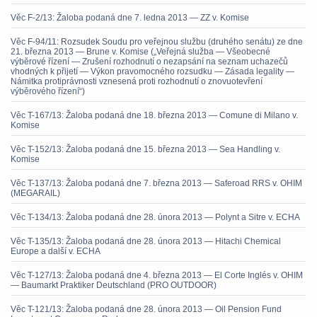
Věc F-2/13: Žaloba podaná dne 7. ledna 2013 — ZZ v. Komise
Věc F-94/11: Rozsudek Soudu pro veřejnou službu (druhého senátu) ze dne
21. března 2013 — Brune v. Komise („Veřejná služba — Všeobecné
výběrové řízení — Zrušení rozhodnutí o nezapsání na seznam uchazečů
vhodných k přijetí — Výkon pravomocného rozsudku — Zásada legality —
Námitka protiprávnosti vznesená proti rozhodnutí o znovuotevření
výběrového řízení“)
Věc T-167/13: Žaloba podaná dne 18. března 2013 — Comune di Milano v.
Komise
Věc T-152/13: Žaloba podaná dne 15. března 2013 — Sea Handling v.
Komise
Věc T-137/13: Žaloba podaná dne 7. března 2013 — Saferoad RRS v. OHIM
(MEGARAIL)
Věc T-134/13: Žaloba podaná dne 28. února 2013 — Polynt a Sitre v. ECHA
Věc T-135/13: Žaloba podaná dne 28. února 2013 — Hitachi Chemical
Europe a další v. ECHA
Věc T-127/13: Žaloba podaná dne 4. března 2013 — El Corte Inglés v. OHIM
— Baumarkt Praktiker Deutschland (PRO OUTDOOR)
Věc T-121/13: Žaloba podaná dne 28. února 2013 — Oil Pension Fund