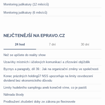
Monitoring judikatury (12 měsíců)
Monitoring judikatury (6 měsíců)
NEJČTENĚJŠÍ NA EPRAVO.CZ
24 hod
7 dní
30 dní
Než se upíšete do reality show
Uzavírky místních i účelových komunikací a zřizování objížděk
Byznys a paragrafy, díl 39.: Jak na organizační změny ve společnosti
Konec prázdných holdingů? NSS upozorňuje na limity osvobození
dividend bez ekonomického důvodu
Limity hudebního samplingu aneb konečně víme, co je pastiš
Náhrada škody
Prodloužení zkušební doby ze zákona po flexinovele