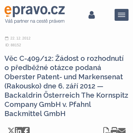
Menu
22. 12. 2012
ID: 88152
Věc C-409/12: Žádost o rozhodnutí
o předběžné otázce podaná
Oberster Patent- und Markensenat
(Rakousko) dne 6. září 2012 —
Backaldrin Österreich The Kornspitz
Company GmbH v. Pfahnl
Backmittel GmbH