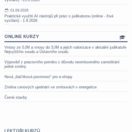
01.09.2026
Praktické využití AI nástrojů při práci s judikaturou (online - živé
vysílání) - 1.9.2026
ONLINE KURZY
Vnosy ze SJM a vnosy do SJM a jejich valorizace v aktuální judikatuře
Nejvyššího soudu a Ústavního soudu
Výpověď z pracovního poměru z důvodu neomluveného zameškání
jedné směny
Nová „tlačítková povinnost“ pro e-shopy
Změna cenových ujednání ve smlouvách v energetice
Černé stavby
LEKTOŘI KURZŮ