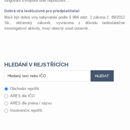
fungování Evropské unie nepoložení...
Dobrá víra (exkluzivně pro předplatitele)
Má-li být dobrá víra nabyvatele podle § 984 odst. 1 zákona č. 89/2012
Sb., občanský zákoník, vyvrácena z důvodu nedostatečné
investigativní aktivity, musí obecný soud ústavně...
HLEDÁNÍ V REJSTŘÍCÍCH
Obchodní rejstřík
ARES dle IČO
ARES dle jména / názvu
Insolvenční rejstřík