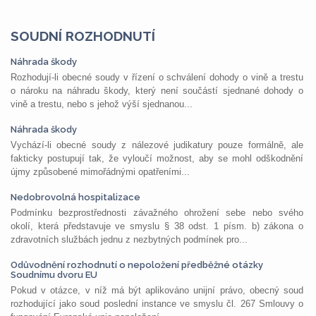
SOUDNÍ ROZHODNUTÍ
Náhrada škody
Rozhodují-li obecné soudy v řízení o schválení dohody o vině a trestu
o nároku na náhradu škody, který není součástí sjednané dohody o
vině a trestu, nebo s jehož výší sjednanou...
Náhrada škody
Vychází-li obecné soudy z nálezové judikatury pouze formálně, ale
fakticky postupují tak, že vyloučí možnost, aby se mohl odškodnění
újmy způsobené mimořádnými opatřeními...
Nedobrovolná hospitalizace
Podmínku bezprostřednosti závažného ohrožení sebe nebo svého
okolí, která představuje ve smyslu § 38 odst. 1 písm. b) zákona o
zdravotních službách jednu z nezbytných podmínek pro...
Odůvodnění rozhodnutí o nepoložení předběžné otázky
Soudnímu dvoru EU
Pokud v otázce, v níž má být aplikováno unijní právo, obecný soud
rozhodující jako soud poslední instance ve smyslu čl. 267 Smlouvy o