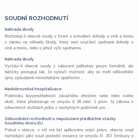
SOUDNÍ ROZHODNUTÍ
Náhrada škody
Rozhodují-li obecné soudy v řízení o schválení dohody o vině a trestu
o nároku na náhradu škody, který není součástí sjednané dohody o
vině a trestu, nebo s jehož výší sjednanou...
Náhrada škody
Vychází-li obecné soudy z nálezové judikatury pouze formálně, ale
fakticky postupují tak, že vyloučí možnost, aby se mohl odškodnění
újmy způsobené mimořádnými opatřeními...
Nedobrovolná hospitalizace
Podmínku bezprostřednosti závažného ohrožení sebe nebo svého
okolí, která představuje ve smyslu § 38 odst. 1 písm. b) zákona o
zdravotních službách jednu z nezbytných podmínek pro...
Odůvodnění rozhodnutí o nepoložení předběžné otázky
Soudnímu dvoru EU
Pokud v otázce, v níž má být aplikováno unijní právo, obecný soud
rozhodující jako soud poslední instance ve smyslu čl. 267 Smlouvy o