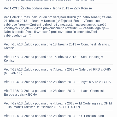
Věc F-2/13: Žaloba podaná dne 7. ledna 2013 — ZZ v. Komise
Věc F-94/11: Rozsudek Soudu pro veřejnou službu (druhého senátu) ze dne
21. března 2013 — Brune v. Komise („Veřejná služba — Všeobecné
výběrové řízení — Zrušení rozhodnutí o nezapsání na seznam uchazečů
vhodných k přijetí — Výkon pravomocného rozsudku — Zásada legality —
Námitka protiprávnosti vznesená proti rozhodnutí o znovuotevření
výběrového řízení“)
Věc T-167/13: Žaloba podaná dne 18. března 2013 — Comune di Milano v.
Komise
Věc T-152/13: Žaloba podaná dne 15. března 2013 — Sea Handling v.
Komise
Věc T-137/13: Žaloba podaná dne 7. března 2013 — Saferoad RRS v. OHIM
(MEGARAIL)
Věc T-134/13: Žaloba podaná dne 28. února 2013 — Polynt a Sitre v. ECHA
Věc T-135/13: Žaloba podaná dne 28. února 2013 — Hitachi Chemical
Europe a další v. ECHA
Věc T-127/13: Žaloba podaná dne 4. března 2013 — El Corte Inglés v. OHIM
— Baumarkt Praktiker Deutschland (PRO OUTDOOR)
Věc T-121/13: Žaloba podaná dne 28. února 2013 — Oil Pension Fund