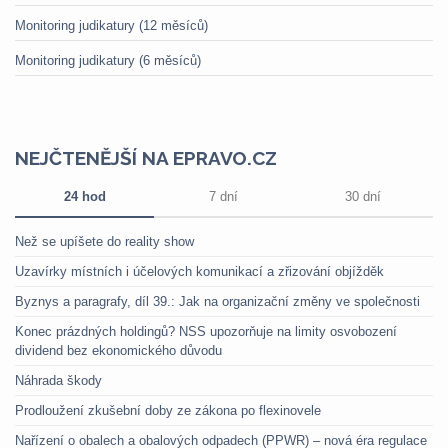
Monitoring judikatury (12 měsíců)
Monitoring judikatury (6 měsíců)
NEJČTENĚJŠÍ NA EPRAVO.CZ
24 hod
7 dní
30 dní
Než se upíšete do reality show
Uzavírky místních i účelových komunikací a zřizování objížděk
Byznys a paragrafy, díl 39.: Jak na organizační změny ve společnosti
Konec prázdných holdingů? NSS upozorňuje na limity osvobození
dividend bez ekonomického důvodu
Náhrada škody
Prodloužení zkušební doby ze zákona po flexinovele
Nařízení o obalech a obalových odpadech (PPWR) – nová éra regulace