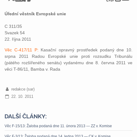
Úřední věstník Evropské unie
C 311/35
Svazek 54
22. října 2011
Věc C-417/11 P:
Kasační opravný prostředek podaný dne 10.
srpna 2011 Radou Evropské unie proti rozsudku Tribunálu
(pátého rozšířeného senátu) vydanému dne 8. června 2011 ve
věci T-86/11, Bamba v. Rada
redakce (sar)
22. 10. 2011
DALŠÍ ČLÁNKY:
Věc F-15/13: Žaloba podaná dne 11. února 2013 — ZZ v. Komise
Věc F-3/13: Žaloba podaná dne 14. ledna 2013 — CK v. Komise