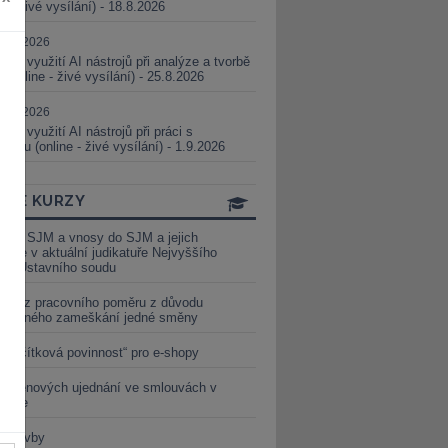
ne - živé vysílání) - 18.8.2026
5.08.2026
ické využití AI nástrojů při analýze a tvorbě
 (online - živé vysílání) - 25.8.2026
1.09.2026
ické využití AI nástrojů při práci s
aturou (online - živé vysílání) - 1.9.2026
INE KURZY
y ze SJM a vnosy do SJM a jejich
izace v aktuální judikatuře Nejvyššího
u a Ústavního soudu
věď z pracovního poměru z důvodu
luveného zameškání jedné směny
„tlačítková povinnost“ pro e-shopy
a cenových ujednání ve smlouvách v
etice
é stavby