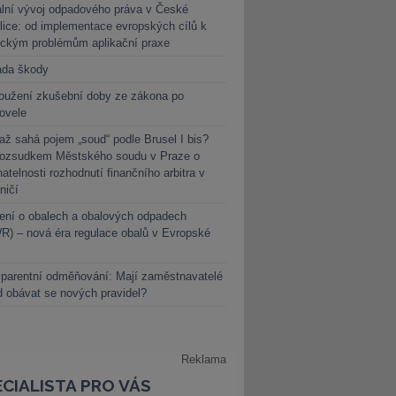
lní vývoj odpadového práva v České
lice: od implementace evropských cílů k
ickým problémům aplikační praxe
ada škody
oužení zkušební doby ze zákona po
novele
ž sahá pojem „soud“ podle Brusel I bis?
rozsudkem Městského soudu v Praze o
atelnosti rozhodnutí finančního arbitra v
ničí
ení o obalech a obalových odpadech
) – nová éra regulace obalů v Evropské
parentní odměňování: Mají zaměstnavatelé
 obávat se nových pravidel?