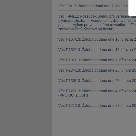
Věc F-2/13: Žaloba podaná dne 7. ledna 2013 
Věc F-94/11: Rozsudek Soudu pro veřejnou sl
(„Veřejná služba — Všeobecné výběrové řízen
přijetí — Výkon pravomocného rozsudku — Zása
znovuotevření výběrového řízení“)
Věc T-167/13: Žaloba podaná dne 18. března 
JUDr. Tomáš Nielsen
JUDr. Tom
Kurzy lektora
Kurzy le
Věc T-152/13: Žaloba podaná dne 15. března 
Věc T-137/13: Žaloba podaná dne 7. března 
Věc T-134/13: Žaloba podaná dne 28. února 20
Věc T-135/13: Žaloba podaná dne 28. února 20
Věc T-127/13: Žaloba podaná dne 4. března 20
(PRO OUTDOOR)
Věc T-121/13: Žaloba podaná dne 28. února 2