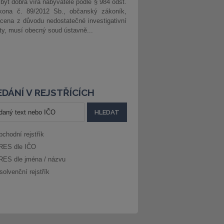
 být dobrá víra nabyvatele podle § 984 odst.
kona č. 89/2012 Sb., občanský zákoník,
cena z důvodu nedostatečné investigativní
ity, musí obecný soud ústavně...
DÁNÍ V REJSTŘÍCÍCH
bchodní rejstřík
RES dle IČO
RES dle jména / názvu
solvenční rejstřík