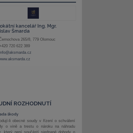
UDNÍ ROZHODNUTÍ
ada škody
dují-li obecné soudy v řízení o schválení
dy o vině a trestu o nároku na náhradu
y, který není součástí sjednané dohody o