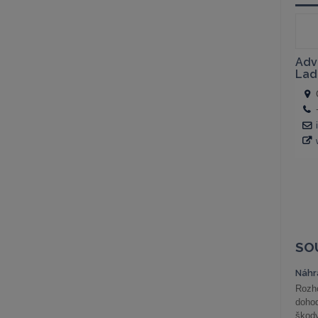
SO
Náhr
Rozho
doho
škod