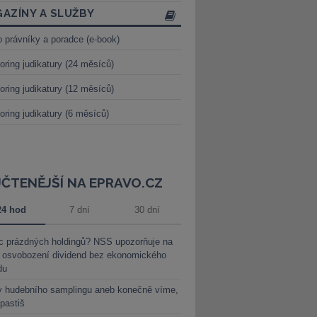
AZÍNY A SLUŽBY
o právníky a poradce (e-book)
oring judikatury (24 měsíců)
oring judikatury (12 měsíců)
oring judikatury (6 měsíců)
JČTENĚJŠÍ NA EPRAVO.CZ
24 hod
7 dní
30 dní
c prázdných holdingů? NSS upozorňuje na
y osvobození dividend bez ekonomického
du
y hudebního samplingu aneb konečně víme,
 pastiš