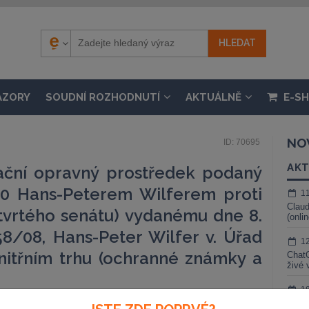
ÁZORY
SOUDNÍ ROZHODNUTÍ
AKTUÁLNĚ
E-S
NO
ID: 70695
AKT
ační opravný prostředek podaný
10 Hans-Peterem Wilferem proti
1
Claud
čtvrtého senátu) vydanému dne 8.
(onli
58/08, Hans-Peter Wilfer v. Úřad
1
nitřním trhu (ochranné známky a
ChatG
živé 
1
Gemin