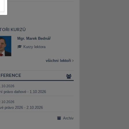
TOŘI KURZŮ
Mgr. Marek Bednář
Mgr. Veronika 
Kurzy lektora
Kurzy lektora
všichni lektoři
FERENCE
1.10.2026
ní právo daňové - 1.10.2026
2.10.2026
é právo 2026 - 2.10.2026
Archiv