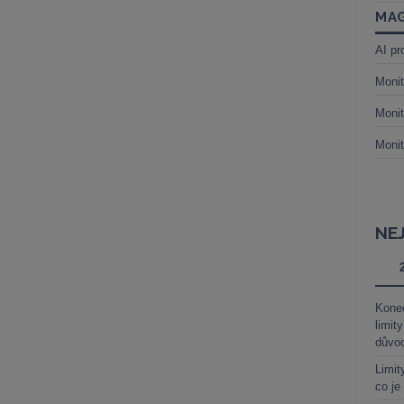
MAG
AI pr
Monit
Monit
Monit
NE
Kone
limit
důvo
Limit
co je