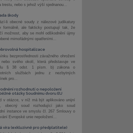
a trestu, nebo s jehož výší sjednanou...
ada škody
zí-li obecné soudy z nálezové judikatury
 formálně, ale fakticky postupují tak, že
učí možnost, aby se mohl odškodnění újmy
obené mimořádnými opatřeními...
brovolná hospitalizace
ínku bezprostřednosti závažného ohrožení
 nebo svého okolí, která představuje ve
lu § 38 odst. 1 písm. b) zákona o
votních službách jednu z nezbytných
nek pro...
odnění rozhodnutí o nepoložení
běžné otázky Soudnímu dvoru EU
 v otázce, v níž má být aplikováno unijní
o, obecný soud rozhodující jako soud
dní instance ve smyslu čl. 267 Smlouvy o
vání Evropské unie nepoložení...
 víra (exkluzivně pro předplatitele)