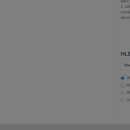
Má-li
1 zá
vyvrá
aktiv
HLE
O
A
A
In