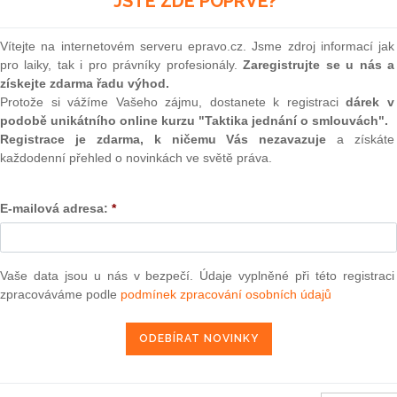
JSTE ZDE POPRVÉ?
(onli
2
Vítejte na internetovém serveru epravo.cz. Jsme zdroj informací jak
Prakt
pro laiky, tak i pro právníky profesionály.
Zaregistrujte se u nás a
smluv
získejte zdarma řadu výhod.
0
Protože si vážíme Vašeho zájmu, dostanete k registraci
dárek v
Prakt
podobě unikátního online kurzu "Taktika jednání o smlouvách".
judik
Registrace je zdarma, k ničemu Vás nezavazuje
a získáte
každodenní přehled o novinkách ve světě práva.
rostředek podaný dne 23. listopadu 2010 Hans-Peterem
ONL
rtého senátu) vydanému dne 8. září 2010 ve věci T-458/08,
ci na vnitřním trhu (ochranné známky a vzory)
E-mailová adresa:
*
Vnos
valor
soud
29. 1. 2011
Výpo
Vaše data jsou u nás v bezpečí. Údaje vyplněné při této registraci
neom
zpracováváme podle
podmínek zpracování osobních údajů
Nová 
Změn
13 — ZZ v. Komise
energ
3 — CK v. Komise
Čern