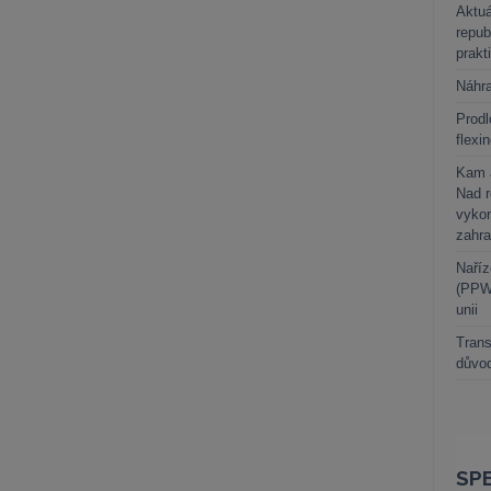
Aktuá
repub
prakt
Náhr
Prodl
flexi
Kam a
Nad 
vykon
zahra
Naříz
(PPWR
unii
Trans
důvod