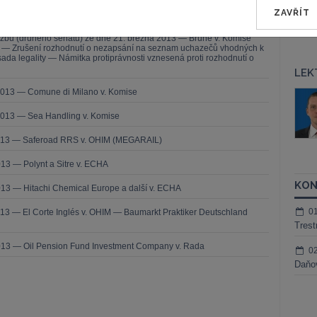
ZAVŘÍT
— ZZ v. Komise
užbu (druhého senátu) ze dne 21. března 2013 — Brune v. Komise
í — Zrušení rozhodnutí o nezapsání na seznam uchazečů vhodných k
da legality — Námitka protiprávnosti vznesená proti rozhodnutí o
LEK
2013 — Comune di Milano v. Komise
áš Sokol
JUDr. Martin Maisner, Ph.D.,
MCIArb
ktora
2013 — Sea Handling v. Komise
Kurzy lektora
2013 — Saferoad RRS v. OHIM (MEGARAIL)
13 — Polynt a Sitre v. ECHA
KON
13 — Hitachi Chemical Europe a další v. ECHA
0
13 — El Corte Inglés v. OHIM — Baumarkt Praktiker Deutschland
Trest
013 — Oil Pension Fund Investment Company v. Rada
0
Daňov