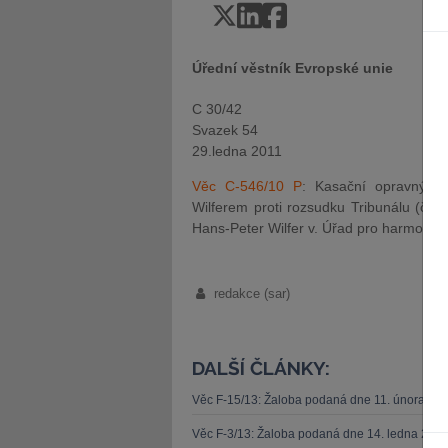
Úřední věstník Evropské unie
C 30/42
Svazek 54
29.ledna 2011
Věc C-546/10 P
: Kasační opravný p
Wilferem proti rozsudku Tribunálu (čtv
Hans-Peter Wilfer v. Úřad pro harmoniza
redakce (sar)
DALŠÍ ČLÁNKY:
Věc F-15/13: Žaloba podaná dne 11. února 20
Věc F-3/13: Žaloba podaná dne 14. ledna 201