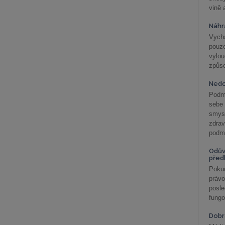
vině 
Náhr
Vychá
pouze
vylo
způs
Nedo
Podm
sebe
smys
zdra
podmí
Odův
před
Pokud
práv
posle
fungo
Dobrá