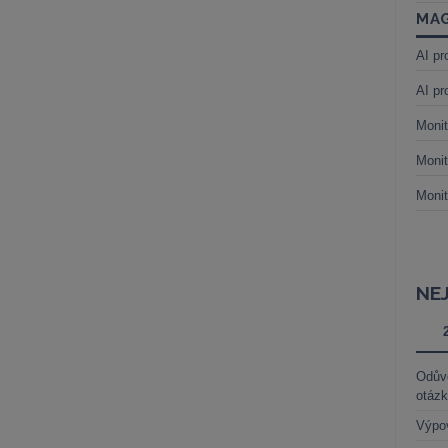
MAG
AI pr
AI pr
Monit
Monit
Monit
NE
Odůvo
otáz
Výpo