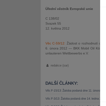
Úřední věstník Evropské unie
C 138/02
Svazek 55
12. května 2012
Věc C-59/12:
Žádost o rozhodnutí o p
6. února 2012 — BKK Mobil Oil Körpers
unlauteren Wettbewerbs e.V.
redakce (sar)
DALŠÍ ČLÁNKY:
Věc F-15/13: Žaloba podaná dne 11. února 20
Věc F-3/13: Žaloba podaná dne 14. ledna 201