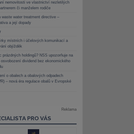
ní nemovitosti ve vlastnictví nezletilých
partnerem či manželem rodiče
 waste water treatment directive –
lativa a její dopady
r
rky místních i účelových komunikací a
vání objížděk
c prázdných holdingů? NSS upozorňuje na
y osvobození dividend bez ekonomického
du
ení o obalech a obalových odpadech
) – nová éra regulace obalů v Evropské