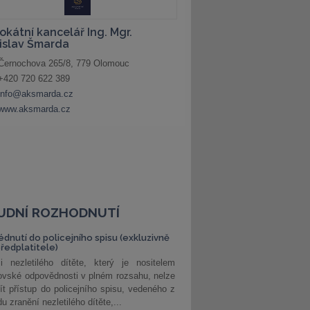
UDNÍ ROZHODNUTÍ
édnutí do policejního spisu (exkluzivně
předplatitele)
i nezletilého dítěte, který je nositelem
ovské odpovědnosti v plném rozsahu, nelze
ít přístup do policejního spisu, vedeného z
u zranění nezletilého dítěte,...