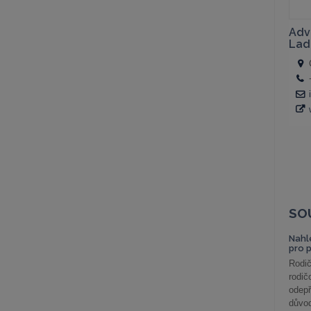
SO
Nahl
pro 
Rodič
rodič
odepř
důvod