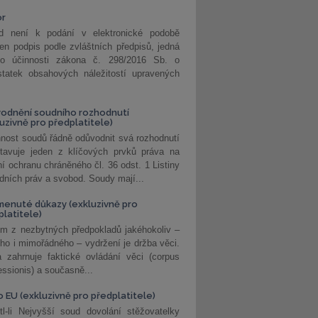
or
d není k podání v elektronické podobě
jen podpis podle zvláštních předpisů, jedná
o účinnosti zákona č. 298/2016 Sb. o
statek obsahových náležitostí upravených
odnění soudního rozhodnutí
luzivně pro předplatitele)
nost soudů řádně odůvodnit svá rozhodnutí
stavuje jeden z klíčových prvků práva na
í ochranu chráněného čl. 36 odst. 1 Listiny
dních práv a svobod. Soudy mají...
enuté důkazy (exkluzivně pro
platitele)
m z nezbytných předpokladů jakéhokoliv –
ho i mimořádného – vydržení je držba věci.
 zahrnuje faktické ovládání věci (corpus
ssionis) a současně...
o EU (exkluzivně pro předplatitele)
l-li Nejvyšší soud dovolání stěžovatelky