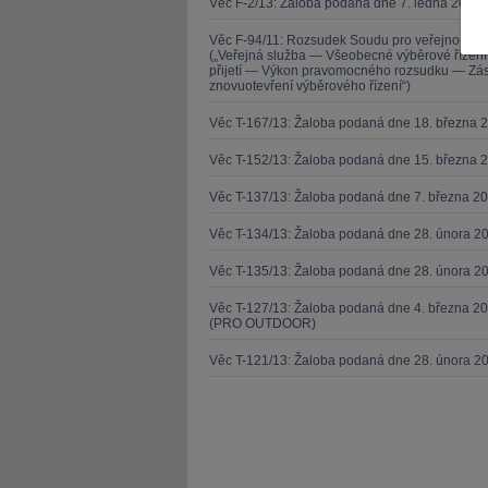
Věc F-2/13: Žaloba podaná dne 7. ledna 2013 
Věc F-94/11: Rozsudek Soudu pro veřejnou sl
(„Veřejná služba — Všeobecné výběrové řízen
přijetí — Výkon pravomocného rozsudku — Zása
znovuotevření výběrového řízení“)
Věc T-167/13: Žaloba podaná dne 18. března 
JUDr. Tomá
Věc T-152/13: Žaloba podaná dne 15. března 
Kurzy le
Věc T-137/13: Žaloba podaná dne 7. března 
Věc T-134/13: Žaloba podaná dne 28. února 20
Věc T-135/13: Žaloba podaná dne 28. února 20
Věc T-127/13: Žaloba podaná dne 4. března 20
(PRO OUTDOOR)
Věc T-121/13: Žaloba podaná dne 28. února 2