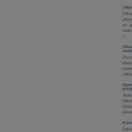
Odp
Poku
připo
se p
nedo
v...
Odův
(exk
Povin
před
soudn
zákla
Opom
před
Jední
řádné
Držba
posse
Práv
Odmít