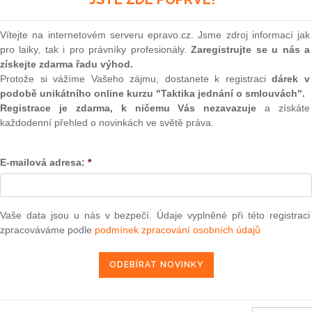
(onli
2
Vítejte na internetovém serveru epravo.cz. Jsme zdroj informací jak
Prakt
pro laiky, tak i pro právníky profesionály.
Zaregistrujte se u nás a
smluv
získejte zdarma řadu výhod.
0
Protože si vážíme Vašeho zájmu, dostanete k registraci
dárek v
Prakt
podobě unikátního online kurzu "Taktika jednání o smlouvách".
judik
Registrace je zdarma, k ničemu Vás nezavazuje
a získáte
každodenní přehled o novinkách ve světě práva.
ředběžné otázce podaná Bundesgerichtshof (Německo) dne
ONL
chaft des öffentlichen Rechts v. Zentrale zur Bekämpfung
E-mailová adresa:
*
Vnos
valor
soud
12. 5. 2012
Výpo
Vaše data jsou u nás v bezpečí. Údaje vyplněné při této registraci
neom
zpracováváme podle
podmínek zpracování osobních údajů
Nová 
13 — ZZ v. Komise
Změn
energ
3 — CK v. Komise
Čern