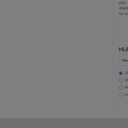
jako
ohle
na uv
HLE
O
A
A
In