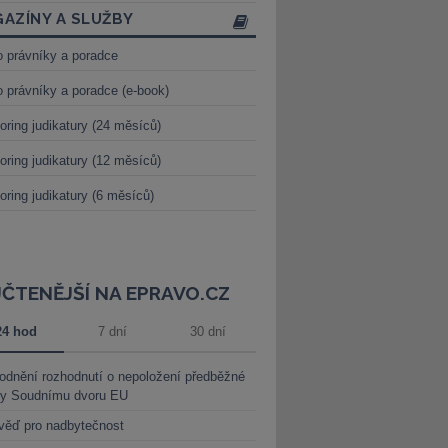
AZÍNY A SLUŽBY
o právníky a poradce
o právníky a poradce (e-book)
oring judikatury (24 měsíců)
oring judikatury (12 měsíců)
oring judikatury (6 měsíců)
JČTENĚJŠÍ NA EPRAVO.CZ
24 hod
7 dní
30 dní
dnění rozhodnutí o nepoložení předběžné
ky Soudnímu dvoru EU
věď pro nadbytečnost