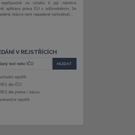
 nepřípustné ve vztahu k její námitce
dně aplikace práva EU s odůvodněním, že
edené otázce není napadené rozhodnutí...
DÁNÍ V REJSTŘÍCÍCH
bchodní rejstřík
RES dle IČO
RES dle jména / názvu
solvenční rejstřík