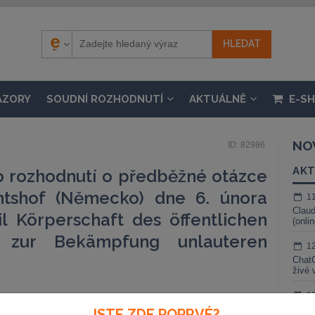
ÁZORY
SOUDNÍ ROZHODNUTÍ
AKTUÁLNĚ
E-S
NO
ID: 82986
AKT
o rozhodnutí o předběžné otázce
htshof (Německo) dne 6. února
1
Claud
 Körperschaft des öffentlichen
(onli
e zur Bekämpfung unlauteren
1
ChatG
živé 
1
Gemin
JSTE ZDE POPRVÉ?