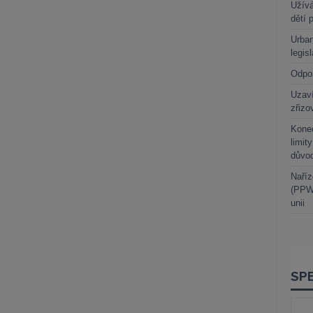
Užívá
dětí 
Urban
legis
Odpo
Uzaví
zřizo
Kone
limit
důvo
Naříz
(PPWR
unii