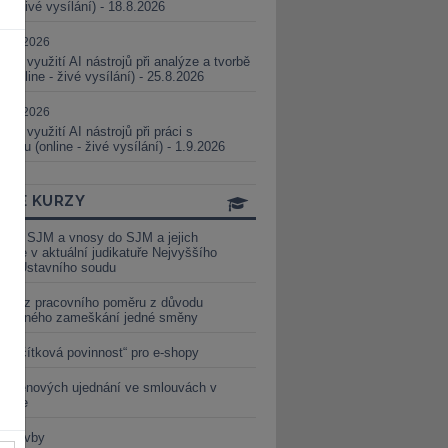
ne - živé vysílání) - 18.8.2026
5.08.2026
ické využití AI nástrojů při analýze a tvorbě
 (online - živé vysílání) - 25.8.2026
1.09.2026
ické využití AI nástrojů při práci s
aturou (online - živé vysílání) - 1.9.2026
INE KURZY
y ze SJM a vnosy do SJM a jejich
izace v aktuální judikatuře Nejvyššího
u a Ústavního soudu
věď z pracovního poměru z důvodu
luveného zameškání jedné směny
„tlačítková povinnost“ pro e-shopy
a cenových ujednání ve smlouvách v
etice
é stavby