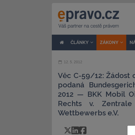
ČLÁNKY
ZÁKONY
N
12. 5. 2012
Věc C-59/12: Žádost 
podaná Bundesgeric
2012 — BKK Mobil Oil
Rechts v. Zentral
Wettbewerbs e.V.