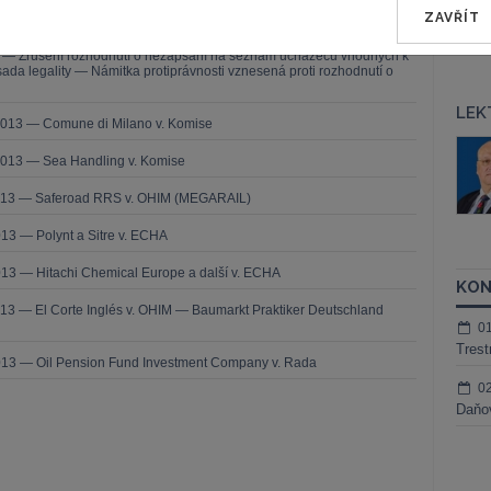
— ZZ v. Komise
ZAVŘÍT
užbu (druhého senátu) ze dne 21. března 2013 — Brune v. Komise
í — Zrušení rozhodnutí o nezapsání na seznam uchazečů vhodných k
da legality — Námitka protiprávnosti vznesená proti rozhodnutí o
LEK
2013 — Comune di Milano v. Komise
š Nielsen
JUDr. Tomáš Sokol
2013 — Sea Handling v. Komise
ktora
Kurzy lektora
2013 — Saferoad RRS v. OHIM (MEGARAIL)
13 — Polynt a Sitre v. ECHA
13 — Hitachi Chemical Europe a další v. ECHA
KON
13 — El Corte Inglés v. OHIM — Baumarkt Praktiker Deutschland
0
Trest
013 — Oil Pension Fund Investment Company v. Rada
0
Daňov