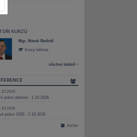
TOŘI KURZŮ
Mgr. Marek Bednář
Mgr. Veronika 
Kurzy lektora
Kurzy lektora
všichni lektoři
FERENCE
1.10.2026
ní právo daňové - 1.10.2026
2.10.2026
é právo 2026 - 2.10.2026
Archiv