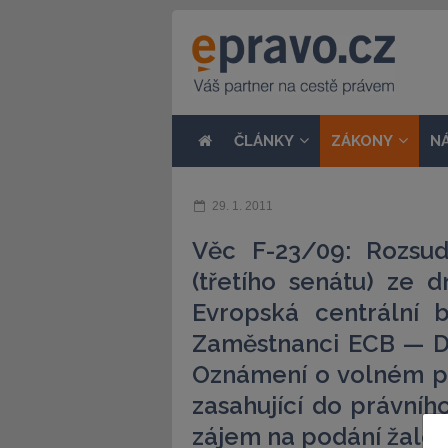
ČLÁNKY
ZÁKONY
N
29. 1. 2011
Věc F-23/09: Rozsu
(třetího senátu) ze d
Evropská centrální 
Zaměstnanci ECB — D
Oznámení o volném pr
zasahující do právníh
zájem na podání žalob