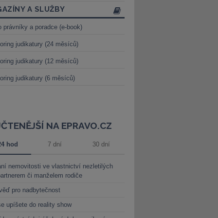
AZÍNY A SLUŽBY
o právníky a poradce (e-book)
oring judikatury (24 měsíců)
oring judikatury (12 měsíců)
oring judikatury (6 měsíců)
JČTENĚJŠÍ NA EPRAVO.CZ
24 hod
7 dní
30 dní
ní nemovitosti ve vlastnictví nezletilých
partnerem či manželem rodiče
věď pro nadbytečnost
e upíšete do reality show