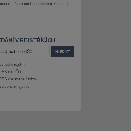
edené otázce není napadené rozhodnutí...
DÁNÍ V REJSTŘÍCÍCH
bchodní rejstřík
RES dle IČO
RES dle jména / názvu
solvenční rejstřík