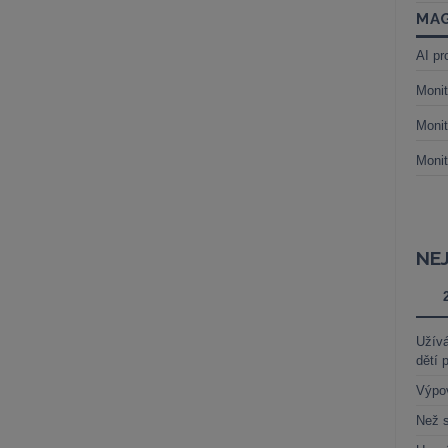
MAG
AI pr
Monit
Monit
Monit
NE
Užívá
dětí 
Výpo
Než s