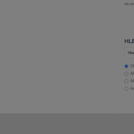
na uv
HLE
O
A
A
In