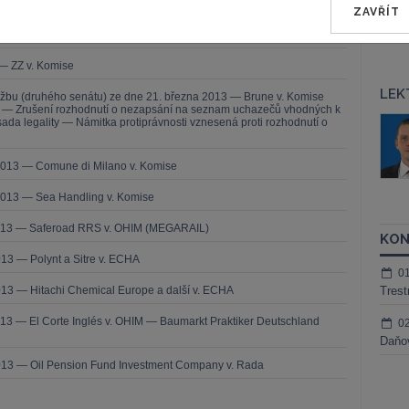
13 — ZZ v. Komise
ZAVŘÍT
3 — CK v. Komise
— ZZ v. Komise
LEK
užbu (druhého senátu) ze dne 21. března 2013 — Brune v. Komise
í — Zrušení rozhodnutí o nezapsání na seznam uchazečů vhodných k
áš Sokol
JUDr. Martin Maisner, Ph.D.,
da legality — Námitka protiprávnosti vznesená proti rozhodnutí o
MCIArb
ktora
Kurzy lektora
2013 — Comune di Milano v. Komise
2013 — Sea Handling v. Komise
2013 — Saferoad RRS v. OHIM (MEGARAIL)
KON
13 — Polynt a Sitre v. ECHA
0
13 — Hitachi Chemical Europe a další v. ECHA
Trest
13 — El Corte Inglés v. OHIM — Baumarkt Praktiker Deutschland
0
Daňov
013 — Oil Pension Fund Investment Company v. Rada