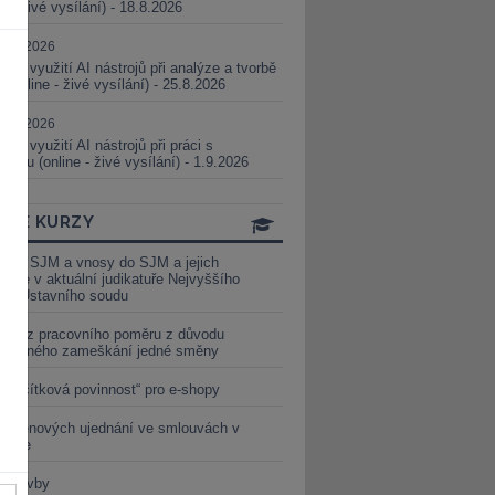
ne - živé vysílání) - 18.8.2026
5.08.2026
ické využití AI nástrojů při analýze a tvorbě
 (online - živé vysílání) - 25.8.2026
1.09.2026
ické využití AI nástrojů při práci s
aturou (online - živé vysílání) - 1.9.2026
INE KURZY
y ze SJM a vnosy do SJM a jejich
izace v aktuální judikatuře Nejvyššího
u a Ústavního soudu
věď z pracovního poměru z důvodu
luveného zameškání jedné směny
„tlačítková povinnost“ pro e-shopy
a cenových ujednání ve smlouvách v
etice
é stavby