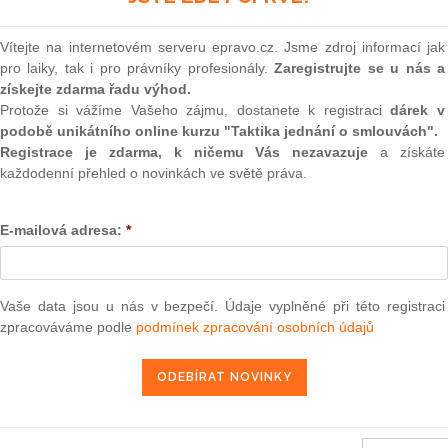
(onli
2
Vítejte na internetovém serveru epravo.cz. Jsme zdroj informací jak
Prakt
pro laiky, tak i pro právníky profesionály.
Zaregistrujte se u nás a
smluv
získejte zdarma řadu výhod.
Protože si vážíme Vašeho zájmu, dostanete k registraci
dárek v
0
podobě unikátního online kurzu "Taktika jednání o smlouvách".
Prakt
judik
Registrace je zdarma, k ničemu Vás nezavazuje
a získáte
každodenní přehled o novinkách ve světě práva.
ONL
ejnou službu (třetího senátu) ze dne 28. října 2010 —
E-mailová adresa:
*
ka (ECB) („Veřejná služba — Zaměstnanci ECB — Dočasné
Vnos
valor
volném pracovním místě — Akt nepříznivě zasahující do
soud
ní zájem na podání žaloby“)
Výpo
Vaše data jsou u nás v bezpečí. Údaje vyplněné při této registraci
neom
zpracováváme podle
podmínek zpracování osobních údajů
29. 1. 2011
Nová 
Změn
energ
Čern