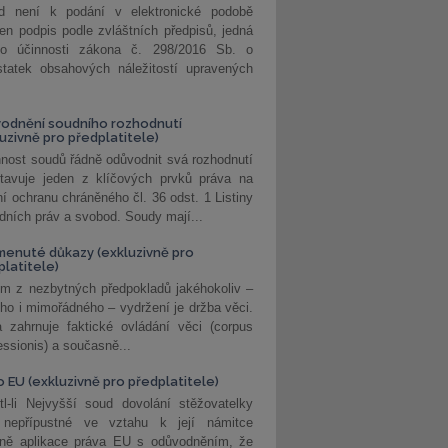
d není k podání v elektronické podobě
jen podpis podle zvláštních předpisů, jedná
o účinnosti zákona č. 298/2016 Sb. o
statek obsahových náležitostí upravených
odnění soudního rozhodnutí
luzivně pro předplatitele)
nost soudů řádně odůvodnit svá rozhodnutí
stavuje jeden z klíčových prvků práva na
í ochranu chráněného čl. 36 odst. 1 Listiny
dních práv a svobod. Soudy mají...
enuté důkazy (exkluzivně pro
platitele)
m z nezbytných předpokladů jakéhokoliv –
ho i mimořádného – vydržení je držba věci.
 zahrnuje faktické ovládání věci (corpus
ssionis) a současně...
o EU (exkluzivně pro předplatitele)
l-li Nejvyšší soud dovolání stěžovatelky
 nepřípustné ve vztahu k její námitce
dně aplikace práva EU s odůvodněním, že