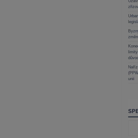
Uzaví
zřizo
Urban
legis
Byzny
změn
Kone
limit
důvo
Naříz
(PPWR
unii