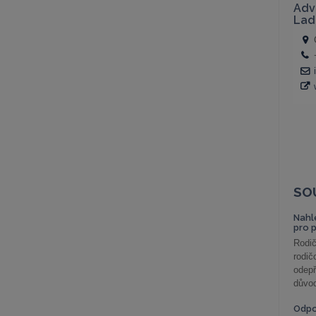
SO
Nahl
pro 
Rodič
rodič
odepř
důvod
Odp