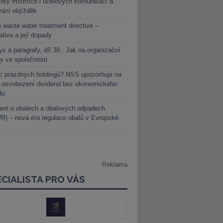
rky místních i účelových komunikací a
vání objížděk
 waste water treatment directive –
lativa a její dopady
s a paragrafy, díl 39.: Jak na organizační
y ve společnosti
c prázdných holdingů? NSS upozorňuje na
y osvobození dividend bez ekonomického
du
ení o obalech a obalových odpadech
) – nová éra regulace obalů v Evropské