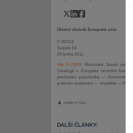
Úřední věstník Evropské unie
C 30/113
Svazek 54
29.ledna 2011
Věc F-23/09:
Rozsudek Soudu pro veř
Cerafogli v. Evropská centrální ban
jmenování pracovníka — Oznámení o 
právního postavení — Invalidita — Práv
redakce (sar)
DALŠÍ ČLÁNKY: