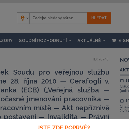
ÁZORY
SOUDNÍ ROZHODNUTÍ
AKTUÁLNĚ
E-S
NO
ID: 70746
AKT
dek Soudu pro veřejnou službu
ne 28. října 2010 — Cerafogli v.
1
Claud
banka (ECB) („Veřejná služba —
(onli
očasné jmenování pracovníka —
1
acovním místě — Akt nepříznivě
ChatG
živé 
o postavení — Invalidita — Právní
1
y“)
JSTE ZDE POPRVÉ?
Gemin