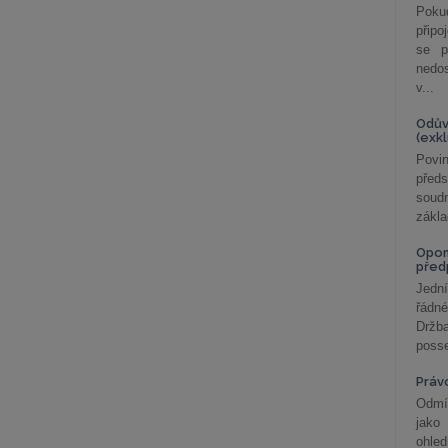
Poku
připo
se p
nedo
v...
Odův
(exk
Povin
před
soudn
zákla
Opom
před
Jední
řádné
Držba
posse
Práv
Odmít
jako
ohle