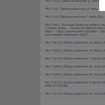
Věc F-15/13: Žaloba podaná dne 11. února 20
Věc F-3/13: Žaloba podaná dne 14. ledna 201
Věc F-2/13: Žaloba podaná dne 7. ledna 2013 
Věc F-94/11: Rozsudek Soudu pro veřejnou sl
(„Veřejná služba — Všeobecné výběrové řízen
JUDr. Tomáš Nielsen
JUDr. Tom
přijetí — Výkon pravomocného rozsudku — Zása
znovuotevření výběrového řízení“)
Kurzy lektora
Kurzy le
Věc T-167/13: Žaloba podaná dne 18. března 
Věc T-152/13: Žaloba podaná dne 15. března 
Věc T-137/13: Žaloba podaná dne 7. března 
Věc T-134/13: Žaloba podaná dne 28. února 20
Věc T-135/13: Žaloba podaná dne 28. února 20
Věc T-127/13: Žaloba podaná dne 4. března 20
(PRO OUTDOOR)
Věc T-121/13: Žaloba podaná dne 28. února 2