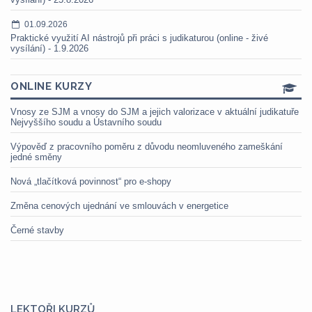
01.09.2026
Praktické využití AI nástrojů při práci s judikaturou (online - živé
vysílání) - 1.9.2026
ONLINE KURZY
Vnosy ze SJM a vnosy do SJM a jejich valorizace v aktuální judikatuře
Nejvyššího soudu a Ústavního soudu
Výpověď z pracovního poměru z důvodu neomluveného zameškání
jedné směny
Nová „tlačítková povinnost“ pro e-shopy
Změna cenových ujednání ve smlouvách v energetice
Černé stavby
LEKTOŘI KURZŮ