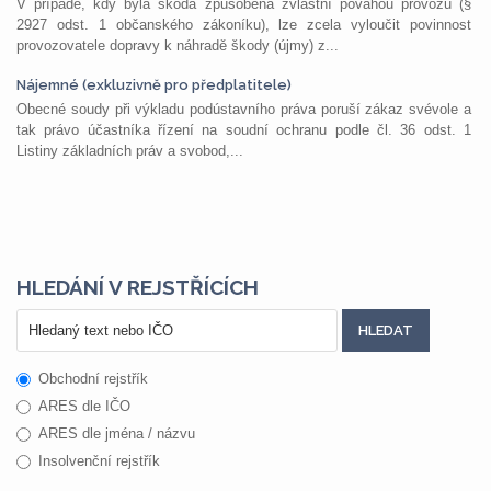
V případě, kdy byla škoda způsobena zvláštní povahou provozu (§
2927 odst. 1 občanského zákoníku), lze zcela vyloučit povinnost
provozovatele dopravy k náhradě škody (újmy) z...
Nájemné (exkluzivně pro předplatitele)
Obecné soudy při výkladu podústavního práva poruší zákaz svévole a
tak právo účastníka řízení na soudní ochranu podle čl. 36 odst. 1
Listiny základních práv a svobod,...
HLEDÁNÍ V REJSTŘÍCÍCH
Obchodní rejstřík
ARES dle IČO
ARES dle jména / názvu
Insolvenční rejstřík