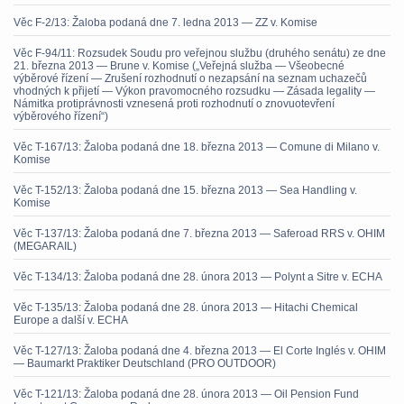
Věc F-2/13: Žaloba podaná dne 7. ledna 2013 — ZZ v. Komise
Věc F-94/11: Rozsudek Soudu pro veřejnou službu (druhého senátu) ze dne
21. března 2013 — Brune v. Komise („Veřejná služba — Všeobecné
výběrové řízení — Zrušení rozhodnutí o nezapsání na seznam uchazečů
vhodných k přijetí — Výkon pravomocného rozsudku — Zásada legality —
Námitka protiprávnosti vznesená proti rozhodnutí o znovuotevření
výběrového řízení“)
Věc T-167/13: Žaloba podaná dne 18. března 2013 — Comune di Milano v.
Komise
Věc T-152/13: Žaloba podaná dne 15. března 2013 — Sea Handling v.
Komise
Věc T-137/13: Žaloba podaná dne 7. března 2013 — Saferoad RRS v. OHIM
(MEGARAIL)
Věc T-134/13: Žaloba podaná dne 28. února 2013 — Polynt a Sitre v. ECHA
Věc T-135/13: Žaloba podaná dne 28. února 2013 — Hitachi Chemical
Europe a další v. ECHA
Věc T-127/13: Žaloba podaná dne 4. března 2013 — El Corte Inglés v. OHIM
— Baumarkt Praktiker Deutschland (PRO OUTDOOR)
Věc T-121/13: Žaloba podaná dne 28. února 2013 — Oil Pension Fund