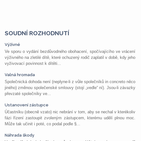
SOUDNÍ ROZHODNUTÍ
Výživné
Ve sporu o vydání bezdůvodného obohacení, spočívajícího ve vrácení
výživného na zletilé dítě, které ochuzený rodič zaplatil v době, kdy jeho
vyživovací povinnost k dítěti...
Valná hromada
Společnická dohoda není (neplyne-li z vůle společníků in concreto něco
jiného) změnou společenské smlouvy (stojí „vedle“ ní). Jsou-li závazky
převzaté společníky ve...
Ustanovení zástupce
Účastníku (obecně vzato) nic nebrání v tom, aby se nechal v kterékoliv
fázi řízení zastoupit zvoleným zástupcem, kterému udělí plnou moc.
Může tak učinit i poté, co podal podle §...
Náhrada škody