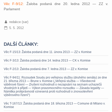
Věc F-9/12:
Žaloba podaná dne 20. ledna 2012 — ZZ v.
Parlament
redakce (sar)
5. 5. 2012
DALŠÍ ČLÁNKY:
Věc F-15/13: Žaloba podaná dne 11. února 2013 — ZZ v. Komise
Věc F-3/13: Žaloba podaná dne 14. ledna 2013 — CK v. Komise
Věc F-2/13: Žaloba podaná dne 7. ledna 2013 — ZZ v. Komise
Věc F-94/11: Rozsudek Soudu pro veřejnou službu (druhého senátu) ze dne
21. března 2013 — Brune v. Komise („Veřejná služba — Všeobecné
výběrové řízení — Zrušení rozhodnutí o nezapsání na seznam uchazečů
vhodných k přijetí — Výkon pravomocného rozsudku — Zásada legality —
Námitka protiprávnosti vznesená proti rozhodnutí o znovuotevření
výběrového řízení“)
Věc T-167/13: Žaloba podaná dne 18. března 2013 — Comune di Milano v.
Komise