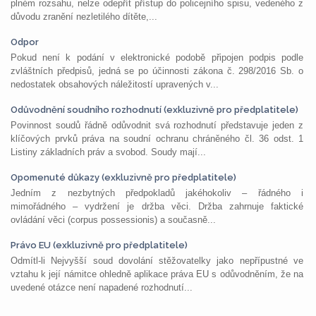
plném rozsahu, nelze odepřít přístup do policejního spisu, vedeného z
důvodu zranění nezletilého dítěte,...
Odpor
Pokud není k podání v elektronické podobě připojen podpis podle
zvláštních předpisů, jedná se po účinnosti zákona č. 298/2016 Sb. o
nedostatek obsahových náležitostí upravených v...
Odůvodnění soudního rozhodnutí (exkluzivně pro předplatitele)
Povinnost soudů řádně odůvodnit svá rozhodnutí představuje jeden z
klíčových prvků práva na soudní ochranu chráněného čl. 36 odst. 1
Listiny základních práv a svobod. Soudy mají...
Opomenuté důkazy (exkluzivně pro předplatitele)
Jedním z nezbytných předpokladů jakéhokoliv – řádného i
mimořádného – vydržení je držba věci. Držba zahrnuje faktické
ovládání věci (corpus possessionis) a současně...
Právo EU (exkluzivně pro předplatitele)
Odmítl-li Nejvyšší soud dovolání stěžovatelky jako nepřípustné ve
vztahu k její námitce ohledně aplikace práva EU s odůvodněním, že na
uvedené otázce není napadené rozhodnutí...