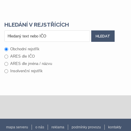
HLEDÁNÍ V REJSTŘÍCÍCH
Obchodní rejstřík
ARES dle IČO
ARES dle jména / názvu
Insolvenční rejstřík
mapa serveru
o nás
reklama
podmínky provozu
kontakty