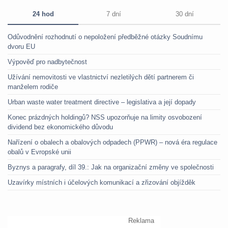
24 hod
7 dní
30 dní
Odůvodnění rozhodnutí o nepoložení předběžné otázky Soudnímu
dvoru EU
Výpověď pro nadbytečnost
Užívání nemovitosti ve vlastnictví nezletilých dětí partnerem či
manželem rodiče
Urban waste water treatment directive – legislativa a její dopady
Konec prázdných holdingů? NSS upozorňuje na limity osvobození
dividend bez ekonomického důvodu
Nařízení o obalech a obalových odpadech (PPWR) – nová éra regulace
obalů v Evropské unii
Byznys a paragrafy, díl 39.: Jak na organizační změny ve společnosti
Uzavírky místních i účelových komunikací a zřizování objížděk