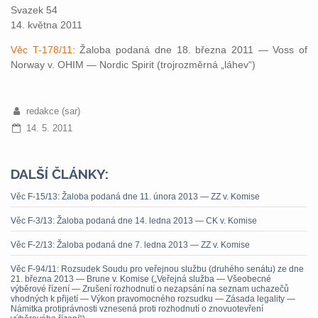
Svazek 54
14. května 2011
Věc T-178/11:
Žaloba podaná dne 18. března 2011 — Voss of
Norway v. OHIM — Nordic Spirit (trojrozměrná „láhev“)
redakce (sar)
14. 5. 2011
DALŠÍ ČLÁNKY:
Věc F-15/13: Žaloba podaná dne 11. února 2013 — ZZ v. Komise
Věc F-3/13: Žaloba podaná dne 14. ledna 2013 — CK v. Komise
Věc F-2/13: Žaloba podaná dne 7. ledna 2013 — ZZ v. Komise
Věc F-94/11: Rozsudek Soudu pro veřejnou službu (druhého senátu) ze dne
21. března 2013 — Brune v. Komise („Veřejná služba — Všeobecné
výběrové řízení — Zrušení rozhodnutí o nezapsání na seznam uchazečů
vhodných k přijetí — Výkon pravomocného rozsudku — Zásada legality —
Námitka protiprávnosti vznesená proti rozhodnutí o znovuotevření