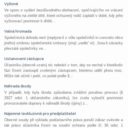
Výživné
Ve sporu o vydání bezdůvodného obohacení, spočívajícího ve vrácení
výživného na zletilé dítě, které ochuzený rodič zaplatil v době, kdy jeho
vyživovací povinnost k dítěti...
Valná hromada
Společnická dohoda není (neplyne-li z vůle společníků in concreto něco
jiného) změnou společenské smlouvy (stojí „vedle“ ní). Jsou-li závazky
převzaté společníky ve...
Ustanovení zástupce
Účastníku (obecně vzato) nic nebrání v tom, aby se nechal v kterékoliv
fázi řízení zastoupit zvoleným zástupcem, kterému udělí plnou moc.
Může tak učinit i poté, co podal podle §...
Náhrada škody
V případě, kdy byla škoda způsobena zvláštní povahou provozu (§
2927 odst. 1 občanského zákoníku), lze zcela vyloučit povinnost
provozovatele dopravy k náhradě škody (újmy) z...
Nájemné (exkluzivně pro předplatitele)
Obecné soudy při výkladu podústavního práva poruší zákaz svévole a
tak právo účastníka řízení na soudní ochranu podle čl. 36 odst. 1