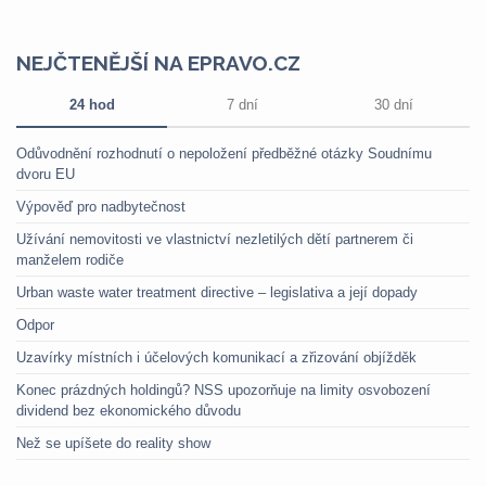
NEJČTENĚJŠÍ NA EPRAVO.CZ
24 hod
7 dní
30 dní
Odůvodnění rozhodnutí o nepoložení předběžné otázky Soudnímu
dvoru EU
Výpověď pro nadbytečnost
Užívání nemovitosti ve vlastnictví nezletilých dětí partnerem či
manželem rodiče
Urban waste water treatment directive – legislativa a její dopady
Odpor
Uzavírky místních i účelových komunikací a zřizování objížděk
Konec prázdných holdingů? NSS upozorňuje na limity osvobození
dividend bez ekonomického důvodu
Než se upíšete do reality show