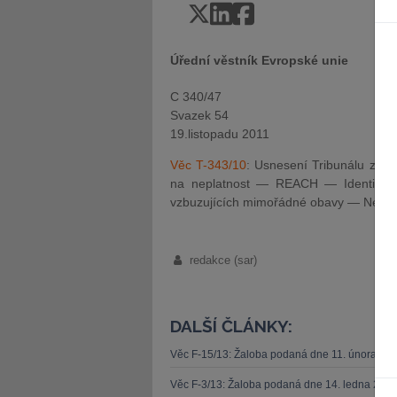
Úřední věstník Evropské unie
C 340/47
Svazek 54
19.listopadu 2011
Věc T-343/10
: Usnesení Tribunálu ze d
na neplatnost — REACH — Identifikace 
vzbuzujících mimořádné obavy — Nespl
redakce (sar)
DALŠÍ ČLÁNKY:
Věc F-15/13: Žaloba podaná dne 11. února 20
Věc F-3/13: Žaloba podaná dne 14. ledna 201