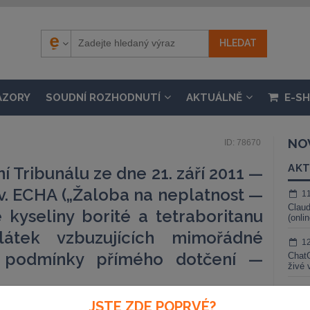
ÁZORY
SOUDNÍ ROZHODNUTÍ
AKTUÁLNĚ
E-S
NO
ID: 78670
AKT
 Tribunálu ze dne 21. září 2011 —
 v. ECHA („Žaloba na neplatnost —
1
Claud
 kyseliny borité a tetraboritanu
(onli
látek vzbuzujících mimořádné
1
 podmínky přímého dotčení —
ChatG
živé 
1
JSTE ZDE POPRVÉ?
Gemin