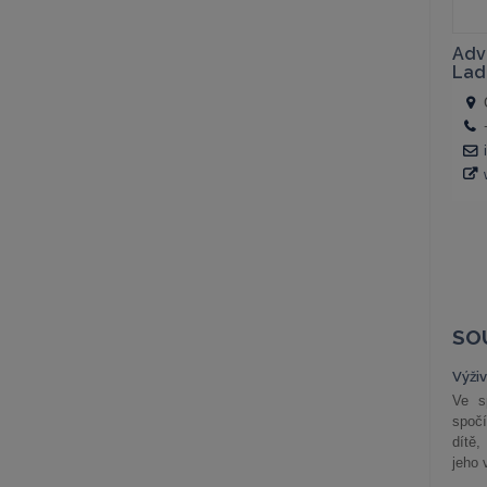
SO
Výži
Ve s
spočí
dítě,
jeho 