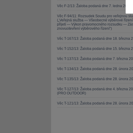
Věc F-2/13: Žaloba podaná dne 7. ledna 2013 
Věc F-94/11: Rozsudek Soudu pro veřejnou sl
(„Veřejná služba — Všeobecné výběrové řízen
přijetí — Výkon pravomocného rozsudku — Zása
znovuotevření výběrového řízení“)
Věc T-167/13: Žaloba podaná dne 18. března 
JUDr. Tomáš Nielsen
JUDr. Tom
Kurzy lektora
Kurzy le
Věc T-152/13: Žaloba podaná dne 15. března 
Věc T-137/13: Žaloba podaná dne 7. března 
Věc T-134/13: Žaloba podaná dne 28. února 20
Věc T-135/13: Žaloba podaná dne 28. února 20
Věc T-127/13: Žaloba podaná dne 4. března 20
(PRO OUTDOOR)
Věc T-121/13: Žaloba podaná dne 28. února 2