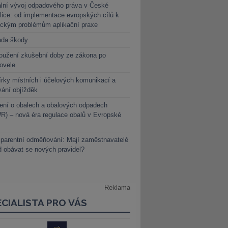
lní vývoj odpadového práva v České
lice: od implementace evropských cílů k
ickým problémům aplikační praxe
ada škody
oužení zkušební doby ze zákona po
novele
rky místních i účelových komunikací a
vání objížděk
ení o obalech a obalových odpadech
) – nová éra regulace obalů v Evropské
parentní odměňování: Mají zaměstnavatelé
 obávat se nových pravidel?