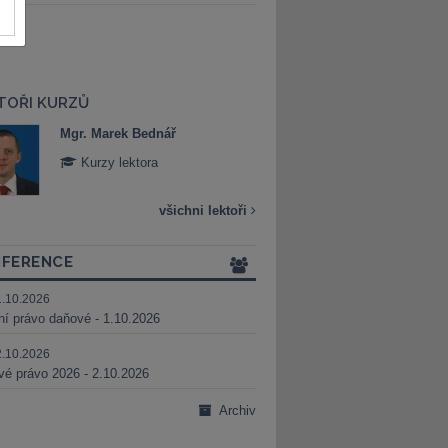
TOŘI KURZŮ
Mgr. Marek Bednář
Mgr. Veronika 
Kurzy lektora
Kurzy lektora
všichni lektoři
FERENCE
1.10.2026
ní právo daňové - 1.10.2026
2.10.2026
é právo 2026 - 2.10.2026
Archiv