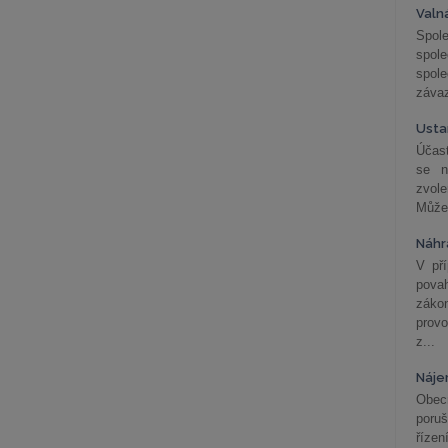
Valn
Spol
spol
spole
závaz
Usta
Účast
se n
zvol
Může 
Náhr
V př
pova
záko
prov
z...
Náje
Obec
poru
řízen