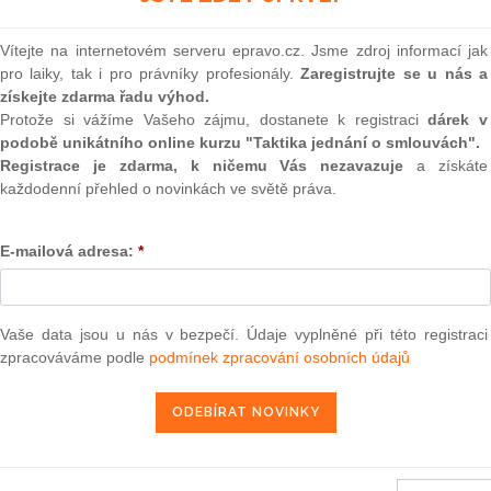
(onli
2
Vítejte na internetovém serveru epravo.cz. Jsme zdroj informací jak
Prakt
pro laiky, tak i pro právníky profesionály.
Zaregistrujte se u nás a
smluv
získejte zdarma řadu výhod.
Protože si vážíme Vašeho zájmu, dostanete k registraci
dárek v
0
podobě unikátního online kurzu "Taktika jednání o smlouvách".
Prakt
judik
Registrace je zdarma, k ničemu Vás nezavazuje
a získáte
každodenní přehled o novinkách ve světě práva.
ne 21. září 2011 — Etimine a Etiproducts v. ECHA („Žaloba
ONL
kyseliny borité a tetraboritanu disodného jakožto látek
nění podmínky přímého dotčení — Nepřípustnost“)
E-mailová adresa:
*
Vnos
valor
soud
19. 11. 2011
Výpo
Vaše data jsou u nás v bezpečí. Údaje vyplněné při této registraci
neom
zpracováváme podle
podmínek zpracování osobních údajů
Nová 
Změn
13 — ZZ v. Komise
energ
3 — CK v. Komise
Čern