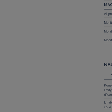
MAG
AI pr
Monit
Monit
Monit
NE
Kone
limit
důvo
Limit
co je