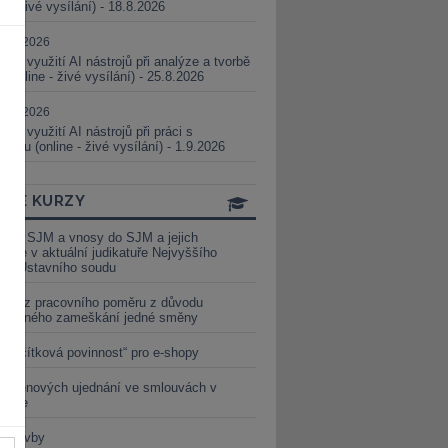
ne - živé vysílání) - 18.8.2026
5.08.2026
ické využití AI nástrojů při analýze a tvorbě
 (online - živé vysílání) - 25.8.2026
1.09.2026
ické využití AI nástrojů při práci s
aturou (online - živé vysílání) - 1.9.2026
INE KURZY
y ze SJM a vnosy do SJM a jejich
izace v aktuální judikatuře Nejvyššího
u a Ústavního soudu
věď z pracovního poměru z důvodu
luveného zameškání jedné směny
„tlačítková povinnost“ pro e-shopy
a cenových ujednání ve smlouvách v
etice
é stavby