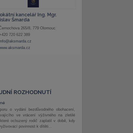
UDNÍ ROZHODNUTÍ
vné
poru o vydání bezdůvodného obohacení,
vajícího ve vrácení výživného na zletilé
 které ochuzený rodič zaplatil v době, kdy
vyživovací povinnost k dítěti...