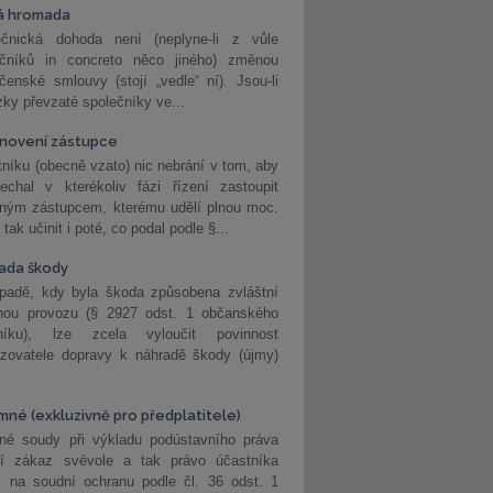
á hromada
ečnická dohoda není (neplyne-li z vůle
ečníků in concreto něco jiného) změnou
čenské smlouvy (stojí „vedle“ ní). Jsou-li
ky převzaté společníky ve...
novení zástupce
níku (obecně vzato) nic nebrání v tom, aby
echal v kterékoliv fázi řízení zastoupit
eným zástupcem, kterému udělí plnou moc.
tak učinit i poté, co podal podle §...
ada škody
ípadě, kdy byla škoda způsobena zvláštní
hou provozu (§ 2927 odst. 1 občanského
níku), lze zcela vyloučit povinnost
ozovatele dopravy k náhradě škody (újmy)
mné (exkluzivně pro předplatitele)
né soudy při výkladu podústavního práva
ší zákaz svévole a tak právo účastníka
í na soudní ochranu podle čl. 36 odst. 1