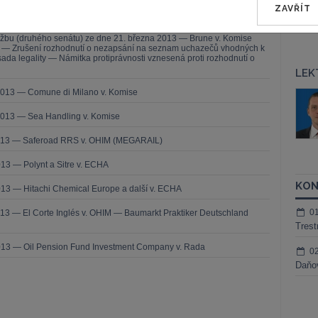
ZAVŘÍT
— ZZ v. Komise
užbu (druhého senátu) ze dne 21. března 2013 — Brune v. Komise
í — Zrušení rozhodnutí o nezapsání na seznam uchazečů vhodných k
da legality — Námitka protiprávnosti vznesená proti rozhodnutí o
LEK
2013 — Comune di Milano v. Komise
áš Sokol
JUDr. Martin Maisner, Ph.D.,
MCIArb
ktora
2013 — Sea Handling v. Komise
Kurzy lektora
2013 — Saferoad RRS v. OHIM (MEGARAIL)
13 — Polynt a Sitre v. ECHA
KON
13 — Hitachi Chemical Europe a další v. ECHA
0
13 — El Corte Inglés v. OHIM — Baumarkt Praktiker Deutschland
Trest
013 — Oil Pension Fund Investment Company v. Rada
0
Daňov