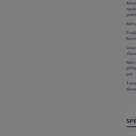
Aktuá
repub
prakt
Náhr
Prodl
flexi
Uzaví
zřizo
Naříz
(PPWR
unii
Trans
důvod