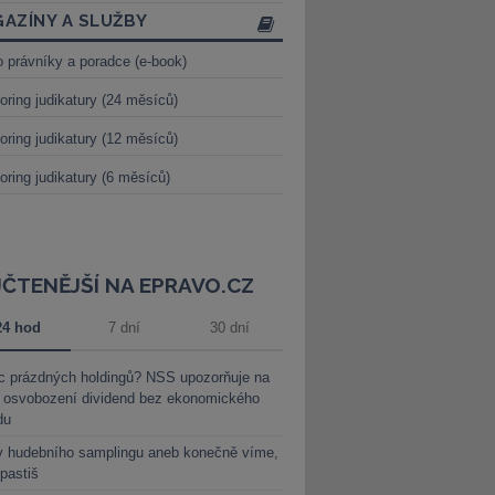
AZÍNY A SLUŽBY
o právníky a poradce (e-book)
oring judikatury (24 měsíců)
oring judikatury (12 měsíců)
oring judikatury (6 měsíců)
JČTENĚJŠÍ NA EPRAVO.CZ
24 hod
7 dní
30 dní
c prázdných holdingů? NSS upozorňuje na
y osvobození dividend bez ekonomického
du
y hudebního samplingu aneb konečně víme,
 pastiš