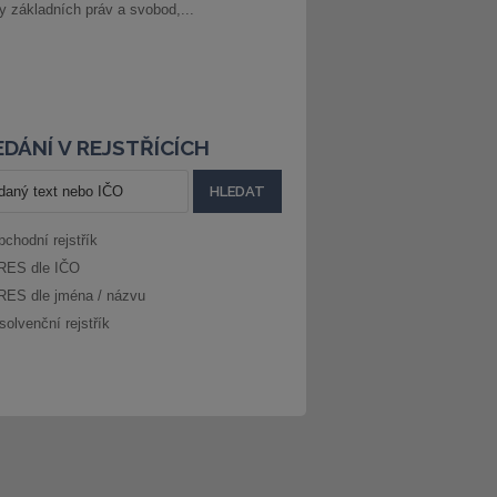
ny základních práv a svobod,...
DÁNÍ V REJSTŘÍCÍCH
bchodní rejstřík
RES dle IČO
RES dle jména / názvu
solvenční rejstřík