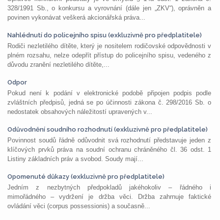
328/1991 Sb., o konkursu a vyrovnání (dále jen „ZKV“), oprávněn a
povinen vykonávat veškerá akcionářská práva...
Nahlédnutí do policejního spisu (exkluzivně pro předplatitele)
Rodiči nezletilého dítěte, který je nositelem rodičovské odpovědnosti v
plném rozsahu, nelze odepřít přístup do policejního spisu, vedeného z
důvodu zranění nezletilého dítěte,...
Odpor
Pokud není k podání v elektronické podobě připojen podpis podle
zvláštních předpisů, jedná se po účinnosti zákona č. 298/2016 Sb. o
nedostatek obsahových náležitostí upravených v...
Odůvodnění soudního rozhodnutí (exkluzivně pro předplatitele)
Povinnost soudů řádně odůvodnit svá rozhodnutí představuje jeden z
klíčových prvků práva na soudní ochranu chráněného čl. 36 odst. 1
Listiny základních práv a svobod. Soudy mají...
Opomenuté důkazy (exkluzivně pro předplatitele)
Jedním z nezbytných předpokladů jakéhokoliv – řádného i
mimořádného – vydržení je držba věci. Držba zahrnuje faktické
ovládání věci (corpus possessionis) a současně...