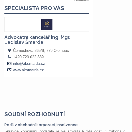
SOUDNÍ ROZHODNUTÍ
Podíl v obchodní korporaci, insolvence
Správce konkursní podstaty je ve smyslu § 14a odst. 1 zákona č.