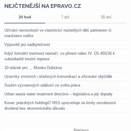
NEJČTENĚJŠÍ NA EPRAVO.CZ
24 hod
7 dní
30 dní
Užívání nemovitosti ve vlastnictví nezletilých dětí partnerem či
manželem rodiče
Výpověď pro nadbytečnost
Když formální trestnost nestačí: co přinesl nález IV. ÚS 455/26 k
subsidiaritě trestní represe
10 otázek pro … Moniku Dubskou
Uzavírky místních i účelových komunikací a zřizování objížděk
Souhrn významných událostí ze světa práva
Urban waste water treatment directive – legislativa a její dopady
Konec prázdných holdingů? NSS upozorňuje na limity osvobození
dividend bez ekonomického důvodu