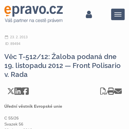
Menu
23. 2. 2013
ID: 89494
Věc T-512/12: Žaloba podaná dne
19. listopadu 2012 — Front Polisario
v. Rada
Úřední věstník Evropské unie
C 55/26
Svazek 56