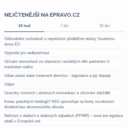
NEJČTENĚJŠÍ NA EPRAVO.CZ
24 hod
7 dní
30 dní
Odůvodnění rozhodnutí o nepoložení předběžné otázky Soudnímu
dvoru EU
Výpověď pro nadbytečnost
Užívání nemovitosti ve vlastnictví nezletilých dětí partnerem či
manželem rodiče
Urban waste water treatment directive – legislativa a její dopady
Odpor
Uzavírky místních i účelových komunikací a zřizování objížděk
Konec prázdných holdingů? NSS upozorňuje na limity osvobození
dividend bez ekonomického důvodu
Nařízení o obalech a obalových odpadech (PPWR) – nová éra regulace
obalů v Evropské unii