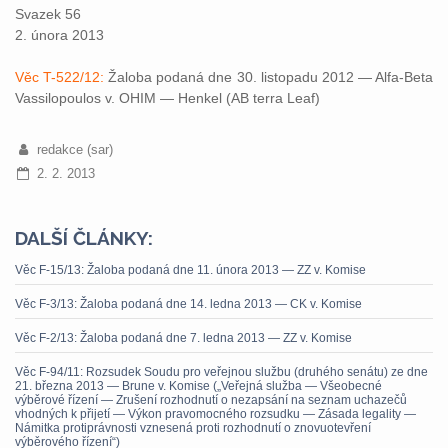
Svazek 56
2. února 2013
Věc T-522/12:
Žaloba podaná dne 30. listopadu 2012 — Alfa-Beta
Vassilopoulos v. OHIM — Henkel (AB terra Leaf)
redakce (sar)
2. 2. 2013
DALŠÍ ČLÁNKY:
Věc F-15/13: Žaloba podaná dne 11. února 2013 — ZZ v. Komise
Věc F-3/13: Žaloba podaná dne 14. ledna 2013 — CK v. Komise
Věc F-2/13: Žaloba podaná dne 7. ledna 2013 — ZZ v. Komise
Věc F-94/11: Rozsudek Soudu pro veřejnou službu (druhého senátu) ze dne
21. března 2013 — Brune v. Komise („Veřejná služba — Všeobecné
výběrové řízení — Zrušení rozhodnutí o nezapsání na seznam uchazečů
vhodných k přijetí — Výkon pravomocného rozsudku — Zásada legality —
Námitka protiprávnosti vznesená proti rozhodnutí o znovuotevření
výběrového řízení“)