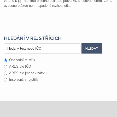
vztahu k její námitce ohledně aplikace práva EU s odůvodněním, že na
uvedené otázce není napadené rozhodnutí...
HLEDÁNÍ V REJSTŘÍCÍCH
Obchodní rejstřík
ARES dle IČO
ARES dle jména / názvu
Insolvenční rejstřík