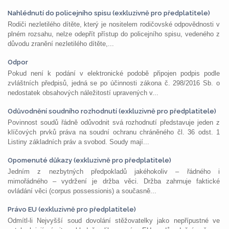
Nahlédnutí do policejního spisu (exkluzivně pro předplatitele)
Rodiči nezletilého dítěte, který je nositelem rodičovské odpovědnosti v
plném rozsahu, nelze odepřít přístup do policejního spisu, vedeného z
důvodu zranění nezletilého dítěte,...
Odpor
Pokud není k podání v elektronické podobě připojen podpis podle
zvláštních předpisů, jedná se po účinnosti zákona č. 298/2016 Sb. o
nedostatek obsahových náležitostí upravených v...
Odůvodnění soudního rozhodnutí (exkluzivně pro předplatitele)
Povinnost soudů řádně odůvodnit svá rozhodnutí představuje jeden z
klíčových prvků práva na soudní ochranu chráněného čl. 36 odst. 1
Listiny základních práv a svobod. Soudy mají...
Opomenuté důkazy (exkluzivně pro předplatitele)
Jedním z nezbytných předpokladů jakéhokoliv – řádného i
mimořádného – vydržení je držba věci. Držba zahrnuje faktické
ovládání věci (corpus possessionis) a současně...
Právo EU (exkluzivně pro předplatitele)
Odmítl-li Nejvyšší soud dovolání stěžovatelky jako nepřípustné ve