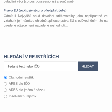
ovládání věci (corpus possessionis) a současně...
Právo EU (exkluzivně pro předplatitele)
Odmítl-li Nejvyšší soud dovolání stěžovatelky jako nepřípustné ve
vztahu k její námitce ohledně aplikace práva EU s odůvodněním, že na
uvedené otázce není napadené rozhodnutí...
HLEDÁNÍ V REJSTŘÍCÍCH
Obchodní rejstřík
ARES dle IČO
ARES dle jména / názvu
Insolvenční rejstřík