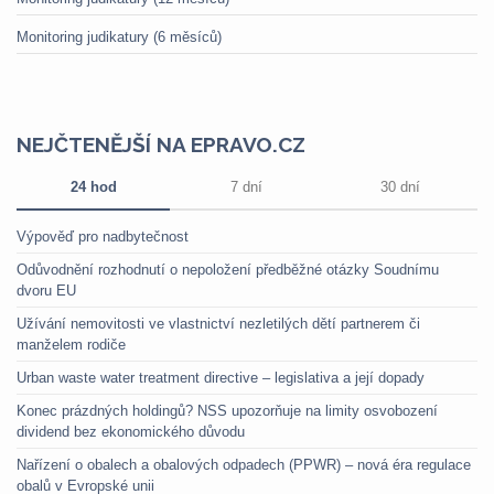
Monitoring judikatury (6 měsíců)
NEJČTENĚJŠÍ NA EPRAVO.CZ
24 hod
7 dní
30 dní
Výpověď pro nadbytečnost
Odůvodnění rozhodnutí o nepoložení předběžné otázky Soudnímu
dvoru EU
Užívání nemovitosti ve vlastnictví nezletilých dětí partnerem či
manželem rodiče
Urban waste water treatment directive – legislativa a její dopady
Konec prázdných holdingů? NSS upozorňuje na limity osvobození
dividend bez ekonomického důvodu
Nařízení o obalech a obalových odpadech (PPWR) – nová éra regulace
obalů v Evropské unii