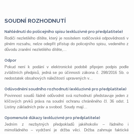
SOUDNÍ ROZHODNUTÍ
Nahlédnutí do policejního spisu (exkluzivně pro předplatitele)
Rodiči nezletilého dítěte, který je nositelem rodičovské odpovědnosti v
plném rozsahu, nelze odepřít přístup do policejního spisu, vedeného z
důvodu zranění nezletilého dítěte,...
Odpor
Pokud není k podání v elektronické podobě připojen podpis podle
zvláštních předpisů, jedná se po účinnosti zákona č. 298/2016 Sb. o
nedostatek obsahových náležitostí upravených v...
Odůvodnění soudního rozhodnutí (exkluzivně pro předplatitele)
Povinnost soudů řádně odůvodnit svá rozhodnutí představuje jeden z
klíčových prvků práva na soudní ochranu chráněného čl. 36 odst. 1
Listiny základních práv a svobod. Soudy mají...
Opomenuté důkazy (exkluzivně pro předplatitele)
Jedním z nezbytných předpokladů jakéhokoliv – řádného i
mimořádného – vydržení je držba věci. Držba zahrnuje faktické