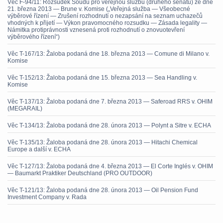
Věc F-94/11: Rozsudek Soudu pro veřejnou službu (druhého senátu) ze dne
21. března 2013 — Brune v. Komise („Veřejná služba — Všeobecné
výběrové řízení — Zrušení rozhodnutí o nezapsání na seznam uchazečů
vhodných k přijetí — Výkon pravomocného rozsudku — Zásada legality —
Námitka protiprávnosti vznesená proti rozhodnutí o znovuotevření
výběrového řízení“)
Věc T-167/13: Žaloba podaná dne 18. března 2013 — Comune di Milano v.
Komise
Věc T-152/13: Žaloba podaná dne 15. března 2013 — Sea Handling v.
Komise
Věc T-137/13: Žaloba podaná dne 7. března 2013 — Saferoad RRS v. OHIM
(MEGARAIL)
Věc T-134/13: Žaloba podaná dne 28. února 2013 — Polynt a Sitre v. ECHA
Věc T-135/13: Žaloba podaná dne 28. února 2013 — Hitachi Chemical
Europe a další v. ECHA
Věc T-127/13: Žaloba podaná dne 4. března 2013 — El Corte Inglés v. OHIM
— Baumarkt Praktiker Deutschland (PRO OUTDOOR)
Věc T-121/13: Žaloba podaná dne 28. února 2013 — Oil Pension Fund
Investment Company v. Rada