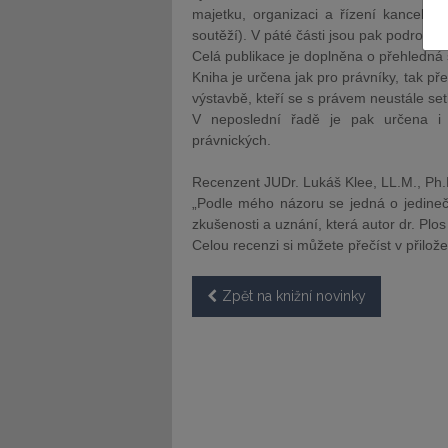
majetku, organizaci a řízení kanceláře
soutěží). V páté části jsou pak podrobné
Celá publikace je doplněna o přehledná 
Kniha je určena jak pro právníky, tak př
výstavbě, kteří se s právem neustále se
V neposlední řadě je pak určena i st
JUDr. Tomáš Sokol
JUDr. Mart
právnických.
MCIArb
Kurzy lektora
Recenzent JUDr. Lukáš Klee, LL.M., Ph.
Kurzy le
„Podle mého názoru se jedná o jedinečn
zkušenosti a uznání, která autor dr. Plos
Celou recenzi si můžete přečíst v přilo
Zpět na knižní novinky