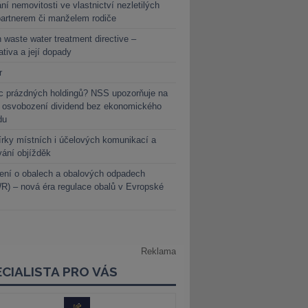
ní nemovitosti ve vlastnictví nezletilých
partnerem či manželem rodiče
 waste water treatment directive –
lativa a její dopady
r
c prázdných holdingů? NSS upozorňuje na
y osvobození dividend bez ekonomického
du
rky místních i účelových komunikací a
vání objížděk
ení o obalech a obalových odpadech
) – nová éra regulace obalů v Evropské