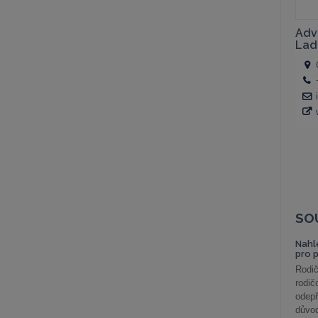
SO
Nahl
pro 
Rodič
rodič
odepř
důvod