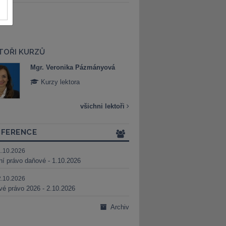
TOŘI KURZŮ
Mgr. Veronika Pázmányová
Mgr. Michaela R
Kurzy lektora
Kurzy lektora
všichni lektoři
FERENCE
1.10.2026
ní právo daňové - 1.10.2026
2.10.2026
é právo 2026 - 2.10.2026
Archiv