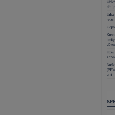
Užívá
dětí 
Urban
legis
Odpo
Kone
limit
důvo
Uzaví
zřizo
Naříz
(PPWR
unii