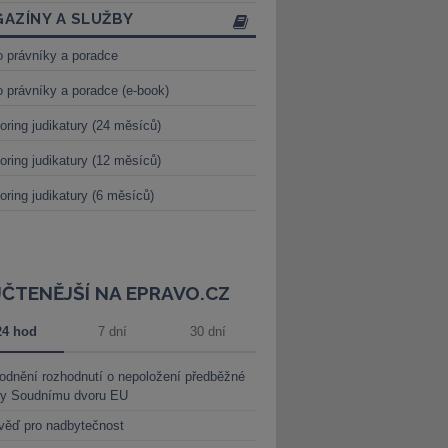
AZÍNY A SLUŽBY
o právníky a poradce
o právníky a poradce (e-book)
oring judikatury (24 měsíců)
oring judikatury (12 měsíců)
oring judikatury (6 měsíců)
JČTENĚJŠÍ NA EPRAVO.CZ
24 hod
7 dní
30 dní
dnění rozhodnutí o nepoložení předběžné
ky Soudnímu dvoru EU
věď pro nadbytečnost