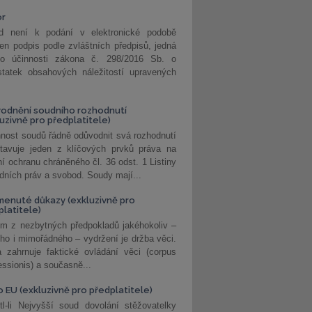
or
d není k podání v elektronické podobě
jen podpis podle zvláštních předpisů, jedná
o účinnosti zákona č. 298/2016 Sb. o
statek obsahových náležitostí upravených
odnění soudního rozhodnutí
luzivně pro předplatitele)
nost soudů řádně odůvodnit svá rozhodnutí
stavuje jeden z klíčových prvků práva na
í ochranu chráněného čl. 36 odst. 1 Listiny
dních práv a svobod. Soudy mají...
enuté důkazy (exkluzivně pro
platitele)
m z nezbytných předpokladů jakéhokoliv –
ho i mimořádného – vydržení je držba věci.
 zahrnuje faktické ovládání věci (corpus
ssionis) a současně...
o EU (exkluzivně pro předplatitele)
l-li Nejvyšší soud dovolání stěžovatelky