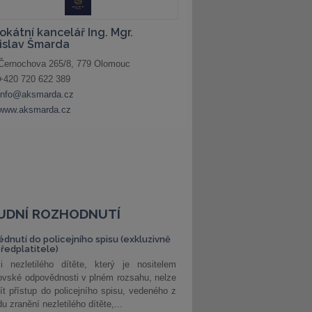
UDNÍ ROZHODNUTÍ
édnutí do policejního spisu (exkluzivně
předplatitele)
i nezletilého dítěte, který je nositelem
ovské odpovědnosti v plném rozsahu, nelze
ít přístup do policejního spisu, vedeného z
u zranění nezletilého dítěte,...