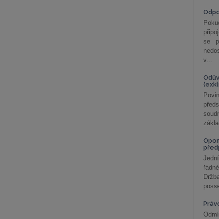
Odp
Poku
připo
se p
nedo
v...
Odův
(exk
Povin
před
soudn
zákla
Opom
před
Jední
řádné
Držba
posse
Práv
Odmít