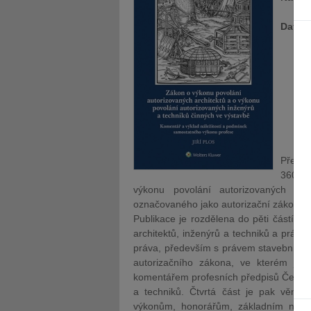
Datum
Předk
360/19
výkonu povolání autorizovaných in
označovaného jako autorizační zákon.
Publikace je rozdělena do pěti částí. P
architektů, inženýrů a techniků a právn
práva, především s právem stavebním 
autorizačního zákona, ve kterém je zp
komentářem profesních předpisů České 
a techniků. Čtvrtá část je pak věno
výkonům, honorářům, základním nále