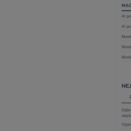
MAG
AI pr
AI pr
Monit
Monit
Monit
NE
Odůvo
otáz
Výpo