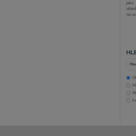
jako
ohle
na uv
HLE
O
A
A
In