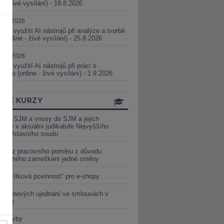
ne - živé vysílání) - 18.8.2026
5.08.2026
ické využití AI nástrojů při analýze a tvorbě
 (online - živé vysílání) - 25.8.2026
1.09.2026
ické využití AI nástrojů při práci s
aturou (online - živé vysílání) - 1.9.2026
INE KURZY
y ze SJM a vnosy do SJM a jejich
izace v aktuální judikatuře Nejvyššího
u a Ústavního soudu
věď z pracovního poměru z důvodu
luveného zameškání jedné směny
„tlačítková povinnost“ pro e-shopy
a cenových ujednání ve smlouvách v
etice
é stavby