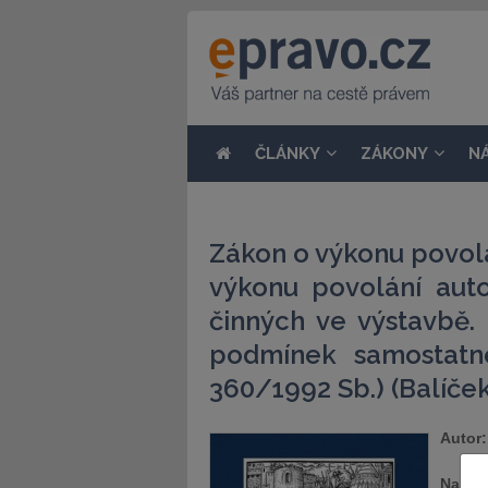
ČLÁNKY
ZÁKONY
N
Zákon o výkonu povolá
výkonu povolání auto
činných ve výstavbě.
podmínek samostatn
360/1992 Sb.) (Balíček
Autor:
Naklad