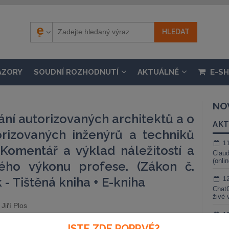
ÁZORY
SOUDNÍ ROZHODNUTÍ
AKTUÁLNĚ
E-S
NO
ní autorizovaných architektů a o
AKT
rizovaných inženýrů a techniků
1
 Komentář a výklad náležitostí a
Claud
(onli
ého výkonu profese. (Zákon č.
 - Tištěná kniha + E-kniha
1
ChatG
živé 
Jiří Plos
1
Gemin
JSTE ZDE POPRVÉ?
atelství:
Wolters Kluwer