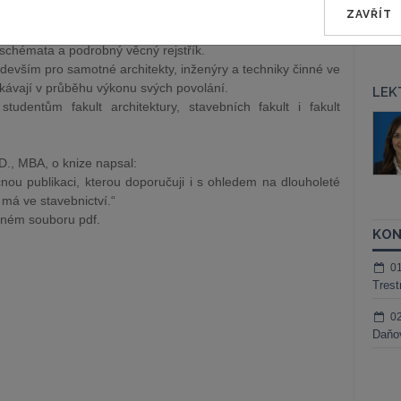
 či správě, řízení a zadávání zakázek a architektonických
ZAVŘÍT
 odkazy na užitečné formuláře a profesní instituce.
schémata a podrobný věcný rejstřík.
edevším pro samotné architekty, inženýry a techniky činné ve
tkávají v průběhu výkonu svých povolání.
LEK
udentům fakult architektury, stavebních fakult i fakult
in Maisner, Ph.D.,
Mgr. Marek Bednář
Kurzy lektora
D., MBA, o knize napsal:
ktora
ou publikaci, kterou doporučuji i s ohledem na dlouholeté
 má ve stavebnictví.“
ženém souboru pdf.
KON
0
Trest
0
Daňov