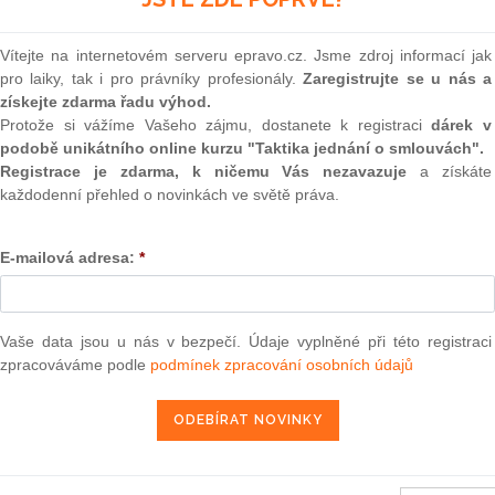
(onli
 vydání:
23. 10. 2018
2
Vítejte na internetovém serveru epravo.cz. Jsme zdroj informací jak
Prakt
pro laiky, tak i pro právníky profesionály.
Zaregistrujte se u nás a
smluv
získejte zdarma řadu výhod.
0
Protože si vážíme Vašeho zájmu, dostanete k registraci
dárek v
KOUPIT
Prakt
podobě unikátního online kurzu "Taktika jednání o smlouvách".
judik
Registrace je zdarma, k ničemu Vás nezavazuje
a získáte
každodenní přehled o novinkách ve světě práva.
ONL
ládaná publikace je podrobným komentářem zákona č.
E-mailová adresa:
*
Vnos
92 Sb., o výkonu povolání autorizovaných architektů a o
valor
soud
ženýrů a techniků činných ve výstavbě. Tedy zákona
Výpo
Vaše data jsou u nás v bezpečí. Údaje vyplněné při této registraci
rvní část je úvodní – zabývá se historickým vývojem profesí
neom
zpracováváme podle
podmínek zpracování osobních údajů
ími souvislostmi s výkonem těchto profesí s dalšími oblastmi
Nová 
a občanským. Druhá část je tvořena samotným komentářem
racována i relevantní judikatura. Třetí část je tvořena
Změn
komory architektů a České komory autorizovaných inženýrů
energ
vána vybraným tématům výkonu profese (např. profesním
Čern
žitostem stavby, smlouvám, ochraně práv k nehmotnému