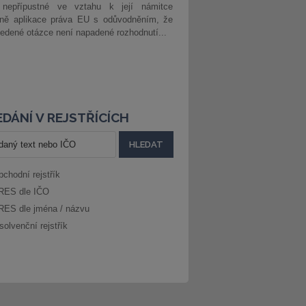
 nepřípustné ve vztahu k její námitce
dně aplikace práva EU s odůvodněním, že
edené otázce není napadené rozhodnutí...
DÁNÍ V REJSTŘÍCÍCH
bchodní rejstřík
RES dle IČO
RES dle jména / názvu
solvenční rejstřík