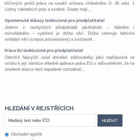
klíčových prvků práva na soudní ochranu chráněného čl. 36 odst. 1
Listiny základních práv a svobod. Soudy mají...
Opomenuté důkazy (exkluzivně pro předplatitele)
Jedním z nezbytných předpokladů jakéhokoliv – řádného i
mimořádného – vydržení je držba věci. Držba zahrnuje faktické
ovládání věci (corpus possessionis) a současně...
Právo EU (exkluzivně pro předplatitele)
Odmítl-li Nejvyšší soud dovolání stěžovatelky jako nepřípustné ve
vztahu k její námitce ohledně aplikace práva EU s odůvodněním, že na
uvedené otázce není napadené rozhodnutí...
HLEDÁNÍ V REJSTŘÍCÍCH
Obchodní rejstřík