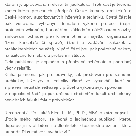
kterém je zpracována i relevantní judikatura. Třetí část je tvořena
komentářem profesních předpisů České komory architektů a
České komory autorizovaných inženýrů a techniků. Čtvrtá část je
pak věnována vybraným tématům výkonu profese (např.
profesním výkonům, honorářům, základním náležitostem stavby,
smlouvám, ochraně práv k nehmotnému majetku, organizaci a
řízení kanceláře či správě, řízení a zadávání zakázek a
architektonických soutěží). V páté části jsou pak podrobné odkazy
na užitečné formuláře a profesní instituce.
Celá publikace je doplněna o přehledná schémata a podrobný
věcný rejstřík.
Kniha je určena jak pro právníky, tak především pro samotné
architekty, inženýry a techniky činné ve výstavbě, kteří se
s právem neustále setkávají v průběhu výkonu svých povolání.
V neposlední řadě je pak určena i studentům fakult architektury,
stavebních fakult i fakult právnických.
Recenzent JUDr. Lukáš Klee, LL.M., Ph.D., MBA, o knize napsal:
„Podle mého názoru se jedná o jedinečnou publikaci, kterou
doporučuji i s ohledem na dlouholeté zkušenosti a uznání, která
autor dr. Plos má ve stavebnictví.“