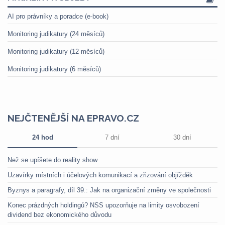
AI pro právníky a poradce (e-book)
Monitoring judikatury (24 měsíců)
Monitoring judikatury (12 měsíců)
Monitoring judikatury (6 měsíců)
NEJČTENĚJŠÍ NA EPRAVO.CZ
24 hod
7 dní
30 dní
Než se upíšete do reality show
Uzavírky místních i účelových komunikací a zřizování objížděk
Byznys a paragrafy, díl 39.: Jak na organizační změny ve společnosti
Konec prázdných holdingů? NSS upozorňuje na limity osvobození
dividend bez ekonomického důvodu