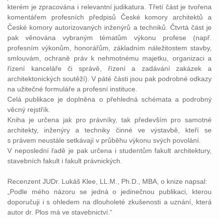
kterém je zpracována i relevantní judikatura. Třetí část je tvořena
komentářem profesních předpisů České komory architektů a
České komory autorizovaných inženýrů a techniků. Čtvrtá část je
pak věnována vybraným tématům výkonu profese (např.
profesním výkonům, honorářům, základním náležitostem stavby,
smlouvám, ochraně práv k nehmotnému majetku, organizaci a
řízení kanceláře či správě, řízení a zadávání zakázek a
architektonických soutěží). V páté části jsou pak podrobné odkazy
na užitečné formuláře a profesní instituce.
Celá publikace je doplněna o přehledná schémata a podrobný
věcný rejstřík.
Kniha je určena jak pro právníky, tak především pro samotné
architekty, inženýry a techniky činné ve výstavbě, kteří se
s právem neustále setkávají v průběhu výkonu svých povolání.
V neposlední řadě je pak určena i studentům fakult architektury,
stavebních fakult i fakult právnických.
Recenzent JUDr. Lukáš Klee, LL.M., Ph.D., MBA, o knize napsal:
„Podle mého názoru se jedná o jedinečnou publikaci, kterou
doporučuji i s ohledem na dlouholeté zkušenosti a uznání, která
autor dr. Plos má ve stavebnictví.“