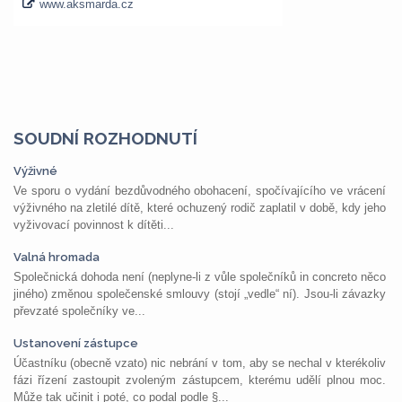
SOUDNÍ ROZHODNUTÍ
Výživné
Ve sporu o vydání bezdůvodného obohacení, spočívajícího ve vrácení
výživného na zletilé dítě, které ochuzený rodič zaplatil v době, kdy jeho
vyživovací povinnost k dítěti...
Valná hromada
Společnická dohoda není (neplyne-li z vůle společníků in concreto něco
jiného) změnou společenské smlouvy (stojí „vedle“ ní). Jsou-li závazky
převzaté společníky ve...
Ustanovení zástupce
Účastníku (obecně vzato) nic nebrání v tom, aby se nechal v kterékoliv
fázi řízení zastoupit zvoleným zástupcem, kterému udělí plnou moc.
Může tak učinit i poté, co podal podle §...