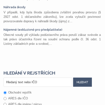
Náhrada škody
V případě, kdy byla škoda způsobena zvláštní povahou provozu (§
2927 odst. 1 občanského zákoníku), lze zcela vyloučit povinnost
provozovatele dopravy k náhradě škody (újmy) z...
Nájemné (exkluzivně pro předplatitele)
Obecné soudy při výkladu podústavního práva poruší zákaz svévole a
tak právo účastníka řízení na soudní ochranu podle čl. 36 odst. 1
Listiny základních práv a svobod,...
HLEDÁNÍ V REJSTŘÍCÍCH
Obchodní rejstřík
ARES dle IČO
ARES dle jména / názvu