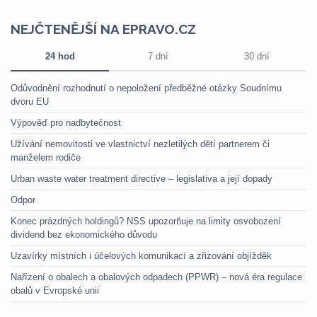
NEJČTENĚJŠÍ NA EPRAVO.CZ
24 hod
7 dní
30 dní
Odůvodnění rozhodnutí o nepoložení předběžné otázky Soudnímu
dvoru EU
Výpověď pro nadbytečnost
Užívání nemovitosti ve vlastnictví nezletilých dětí partnerem či
manželem rodiče
Urban waste water treatment directive – legislativa a její dopady
Odpor
Konec prázdných holdingů? NSS upozorňuje na limity osvobození
dividend bez ekonomického důvodu
Uzavírky místních i účelových komunikací a zřizování objížděk
Nařízení o obalech a obalových odpadech (PPWR) – nová éra regulace
obalů v Evropské unii