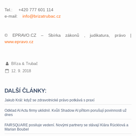
Tel.: +420 777 601 114
e-mail:
info@brizatrubac.cz
© EPRAVO.CZ – Sbírka zákonů , judikatura, právo |
www.epravo.cz
Bříza & Trubač
12. 9. 2018
DALŠÍ ČLÁNKY:
Jakub Král: když se zdravotnické právo potkává s praxí
Odklad AI Actu firmy uklidnil. Kvůli Shadow AI přitom porušují povinnosti už
dnes
FAIRSQUARE posiluje vedení. Novými partnery se stávají Klára Rücklová a
Marian Boubel