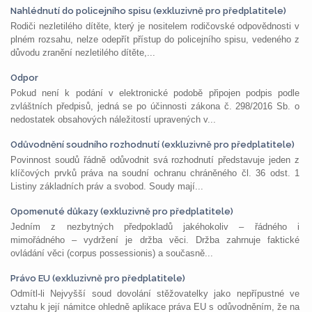
Nahlédnutí do policejního spisu (exkluzivně pro předplatitele)
Rodiči nezletilého dítěte, který je nositelem rodičovské odpovědnosti v
plném rozsahu, nelze odepřít přístup do policejního spisu, vedeného z
důvodu zranění nezletilého dítěte,...
Odpor
Pokud není k podání v elektronické podobě připojen podpis podle
zvláštních předpisů, jedná se po účinnosti zákona č. 298/2016 Sb. o
nedostatek obsahových náležitostí upravených v...
Odůvodnění soudního rozhodnutí (exkluzivně pro předplatitele)
Povinnost soudů řádně odůvodnit svá rozhodnutí představuje jeden z
klíčových prvků práva na soudní ochranu chráněného čl. 36 odst. 1
Listiny základních práv a svobod. Soudy mají...
Opomenuté důkazy (exkluzivně pro předplatitele)
Jedním z nezbytných předpokladů jakéhokoliv – řádného i
mimořádného – vydržení je držba věci. Držba zahrnuje faktické
ovládání věci (corpus possessionis) a současně...
Právo EU (exkluzivně pro předplatitele)
Odmítl-li Nejvyšší soud dovolání stěžovatelky jako nepřípustné ve
vztahu k její námitce ohledně aplikace práva EU s odůvodněním, že na