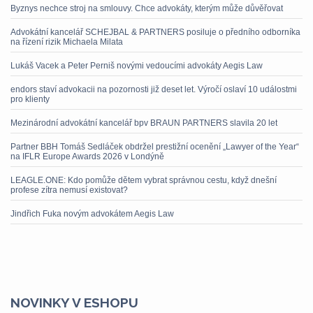
Byznys nechce stroj na smlouvy. Chce advokáty, kterým může důvěřovat
Advokátní kancelář SCHEJBAL & PARTNERS posiluje o předního odborníka
na řízení rizik Michaela Milata
Lukáš Vacek a Peter Perniš novými vedoucími advokáty Aegis Law
endors staví advokacii na pozornosti již deset let. Výročí oslaví 10 událostmi
pro klienty
Mezinárodní advokátní kancelář bpv BRAUN PARTNERS slavila 20 let
Partner BBH Tomáš Sedláček obdržel prestižní ocenění „Lawyer of the Year“
na IFLR Europe Awards 2026 v Londýně
LEAGLE.ONE: Kdo pomůže dětem vybrat správnou cestu, když dnešní
profese zítra nemusí existovat?
Jindřich Fuka novým advokátem Aegis Law
NOVINKY V ESHOPU