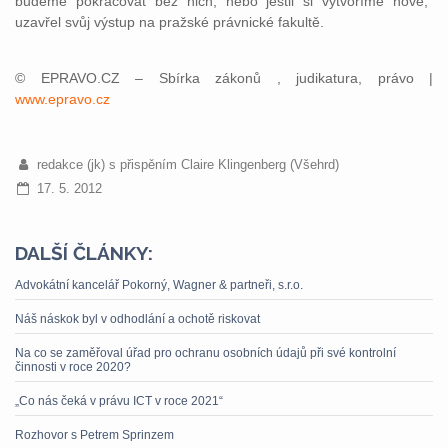
budeme pokračovat bez nich, nebo jestli si vytvoříme nové,“
uzavřel svůj výstup na pražské právnické fakultě.
© EPRAVO.CZ – Sbírka zákonů , judikatura, právo |
www.epravo.cz
redakce (jk) s přispěním Claire Klingenberg (Všehrd)
17. 5. 2012
DALŠÍ ČLÁNKY:
Advokátní kancelář Pokorný, Wagner & partneři, s.r.o.
Náš náskok byl v odhodlání a ochotě riskovat
Na co se zaměřoval úřad pro ochranu osobních údajů při své kontrolní
činnosti v roce 2020?
„Co nás čeká v právu ICT v roce 2021“
Rozhovor s Petrem Sprinzem