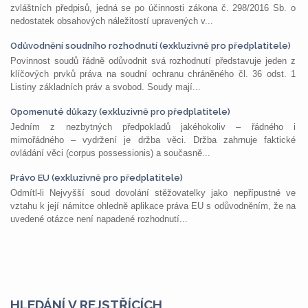
zvláštních předpisů, jedná se po účinnosti zákona č. 298/2016 Sb. o
nedostatek obsahových náležitostí upravených v...
Odůvodnění soudního rozhodnutí (exkluzivně pro předplatitele)
Povinnost soudů řádně odůvodnit svá rozhodnutí představuje jeden z
klíčových prvků práva na soudní ochranu chráněného čl. 36 odst. 1
Listiny základních práv a svobod. Soudy mají...
Opomenuté důkazy (exkluzivně pro předplatitele)
Jedním z nezbytných předpokladů jakéhokoliv – řádného i
mimořádného – vydržení je držba věci. Držba zahrnuje faktické
ovládání věci (corpus possessionis) a současně...
Právo EU (exkluzivně pro předplatitele)
Odmítl-li Nejvyšší soud dovolání stěžovatelky jako nepřípustné ve
vztahu k její námitce ohledně aplikace práva EU s odůvodněním, že na
uvedené otázce není napadené rozhodnutí...
HLEDÁNÍ V REJSTŘÍCÍCH