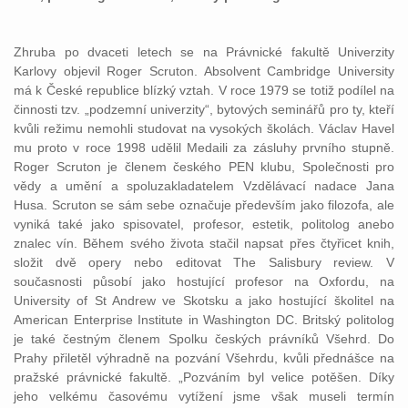
Zhruba po dvaceti letech se na Právnické fakultě Univerzity
Karlovy objevil Roger Scruton. Absolvent Cambridge University
má k České republice blízký vztah. V roce 1979 se totiž podílel na
činnosti tzv. „podzemní univerzity“, bytových seminářů pro ty, kteří
kvůli režimu nemohli studovat na vysokých školách. Václav Havel
mu proto v roce 1998 udělil Medaili za zásluhy prvního stupně.
Roger Scruton je členem českého PEN klubu, Společnosti pro
vědy a umění a spoluzakladatelem Vzdělávací nadace Jana
Husa. Scruton se sám sebe označuje především jako filozofa, ale
vyniká také jako spisovatel, profesor, estetik, politolog anebo
znalec vín. Během svého života stačil napsat přes čtyřicet knih,
složit dvě opery nebo editovat The Salisbury review. V
současnosti působí jako hostující profesor na Oxfordu, na
University of St Andrew ve Skotsku a jako hostující školitel na
American Enterprise Institute in Washington DC. Britský politolog
je také čestným členem Spolku českých právníků Všehrd. Do
Prahy přiletěl výhradně na pozvání Všehrdu, kvůli přednášce na
pražské právnické fakultě. „Pozváním byl velice potěšen. Díky
jeho velkému časovému vytížení jsme však museli termín