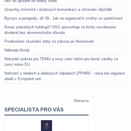
Než se upíšete do reality show
Uzavírky místních i účelových komunikací a zřizování objížděk
Byznys a paragrafy, díl 39.: Jak na organizační změny ve společnosti
Konec prázdných holdingů? NSS upozorňuje na limity osvobození
dividend bez ekonomického důvodu
Prodloužení zkušební doby ze zákona po flexinovele
Náhrada škody
Rekordní pokuta pro TEMU a nový celní režim pro levné zásilky ze
zemí mimo EU
Nařízení o obalech a obalových odpadech (PPWR) – nová éra regulace
obalů v Evropské unii