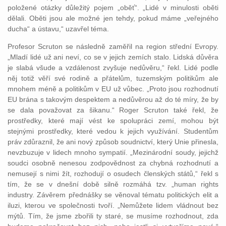
položené otázky důležitý pojem „oběť“. „Lidé v minulosti oběti
dělali. Oběti jsou ale možné jen tehdy, pokud máme „veřejného
ducha“ a ústavu,“ uzavřel téma.
Profesor Scruton se následně zaměřil na region střední Evropy.
„Mladí lidé už ani neví, co se v jejich zemích stalo. Lidská důvěra
je slabá všude a vzdálenost zvyšuje nedůvěru,“ řekl. Lidé podle
něj totiž věří své rodině a přátelům, tuzemským politikům ale
mnohem méně a politikům v EU už vůbec. „Proto jsou rozhodnutí
EU brána s takovým despektem a nedůvěrou až do té míry, že by
se dala považovat za šikanu.“ Roger Scruton také řekl, že
prostředky, které mají vést ke spolupráci zemí, mohou být
stejnými prostředky, které vedou k jejich využívání. Studentům
práv zdůraznil, že ani nový způsob soudnictví, který Unie přinesla,
nevzbuzuje v lidech mnoho sympatií. „Mezinárodní soudy, jejichž
soudci osobně nenesou zodpovědnost za chybná rozhodnutí a
nemusejí s nimi žít, rozhodují o osudech členských států,“ řekl s
tím, že se v dnešní době silně rozmáhá tzv. „human rights
industry. Závěrem přednášky se věnoval tématu politických elit a
iluzi, kterou ve společnosti tvoří. „Nemůžete lidem vládnout bez
mýtů. Tím, že jsme zbořili ty staré, se musíme rozhodnout, zda