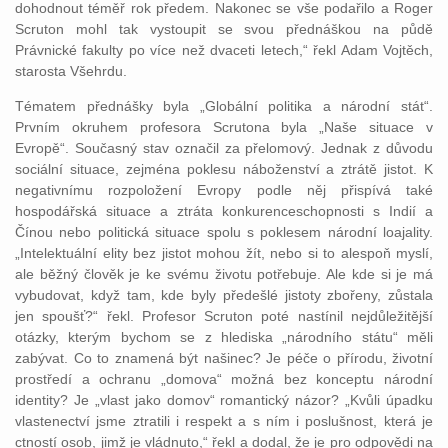
dohodnout téměř rok předem. Nakonec se vše podařilo a Roger
Scruton mohl tak vystoupit se svou přednáškou na půdě
Právnické fakulty po více než dvaceti letech,“ řekl Adam Vojtěch,
starosta Všehrdu.
Tématem přednášky byla „Globální politika a národní stát“.
Prvním okruhem profesora Scrutona byla „Naše situace v
Evropě“. Současný stav označil za přelomový. Jednak z důvodu
sociální situace, zejména poklesu náboženství a ztrátě jistot. K
negativnímu rozpoložení Evropy podle něj přispívá také
hospodářská situace a ztráta konkurenceschopnosti s Indií a
Čínou nebo politická situace spolu s poklesem národní loajality.
„Intelektuální elity bez jistot mohou žít, nebo si to alespoň myslí,
ale běžný člověk je ke svému životu potřebuje. Ale kde si je má
vybudovat, když tam, kde byly předešlé jistoty zbořeny, zůstala
jen spoušť?“ řekl. Profesor Scruton poté nastínil nejdůležitější
otázky, kterým bychom se z hlediska „národního státu“ měli
zabývat. Co to znamená být našinec? Je péče o přírodu, životní
prostředí a ochranu „domova“ možná bez konceptu národní
identity? Je „vlast jako domov“ romantický názor? „Kvůli úpadku
vlastenectví jsme ztratili i respekt a s ním i poslušnost, která je
ctností osob, jimž je vládnuto,“ řekl a dodal, že je pro odpovědi na