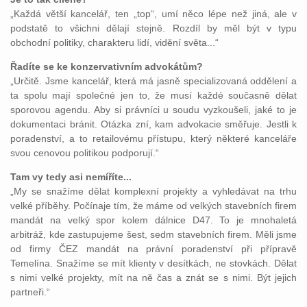
„Každá větší kancelář, ten „top“, umí něco lépe než jiná, ale v
podstatě to všichni dělají stejně. Rozdíl by měl být v typu
obchodní politiky, charakteru lidí, vidění světa...“
Řadíte se ke konzervativním advokátům?
„Určitě. Jsme kancelář, která má jasně specializovaná oddělení a
ta spolu mají společné jen to, že musí každé současně dělat
sporovou agendu. Aby si právníci u soudu vyzkoušeli, jaké to je
dokumentaci bránit. Otázka zní, kam advokacie směřuje. Jestli k
poradenství, a to retailovému přístupu, který některé kanceláře
svou cenovou politikou podporují.“
Tam vy tedy asi nemíříte...
„My se snažíme dělat komplexní projekty a vyhledávat na trhu
velké příběhy. Počínaje tím, že máme od velkých stavebních firem
mandát na velký spor kolem dálnice D47. To je mnohaletá
arbitráž, kde zastupujeme šest, sedm stavebních firem. Měli jsme
od firmy ČEZ mandát na právní poradenství při přípravě
Temelína. Snažíme se mít klienty v desítkách, ne stovkách. Dělat
s nimi velké projekty, mít na ně čas a znát se s nimi. Být jejich
partneři.“