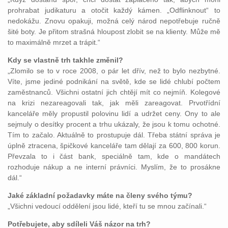
prohrabat judikaturu a otočit každý kámen. „Odflinknout“ to
nedokážu. Znovu opakuji, možná celý národ nepotřebuje ručně
šité boty. Je přitom strašná hloupost zlobit se na klienty. Může mě
to maximálně mrzet a trápit.“
Kdy se vlastně trh takhle změnil?
„Zlomilo se to v roce 2008, o pár let dřív, než to bylo nezbytné.
Víte, jsme jediné podnikání na světě, kde se lidé chlubí počtem
zaměstnanců. Všichni ostatní jich chtějí mít co nejmíň. Kolegové
na krizi nezareagovali tak, jak měli zareagovat. Prvotřídní
kanceláře měly propustil polovinu lidí a udržet ceny. Ony to ale
sejmuly o desítky procent a trhu ukázaly, že jsou k tomu ochotné.
Tím to začalo. Aktuálně to prostupuje dál. Třeba státní správa je
úplně ztracena, špičkové kanceláře tam dělají za 600, 800 korun.
Převzala to i část bank, speciálně tam, kde o mandátech
rozhoduje nákup a ne interní právníci. Myslím, že to prosákne
dál.“
Jaké základní požadavky máte na členy svého týmu?
„Všichni vedoucí oddělení jsou lidé, kteří tu se mnou začínali.“
Potřebujete, aby sdíleli Váš názor na trh?