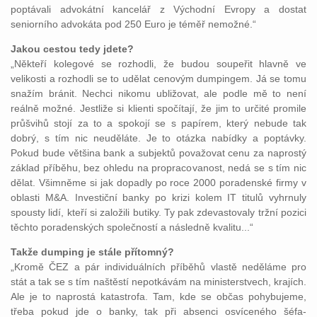
poptávali advokátní kancelář z Východní Evropy a dostat
seniorního advokáta pod 250 Euro je téměř nemožné.“
Jakou cestou tedy jdete?
„Někteří kolegové se rozhodli, že budou soupeřit hlavně ve
velikosti a rozhodli se to udělat cenovým dumpingem. Já se tomu
snažím bránit. Nechci nikomu ubližovat, ale podle mě to není
reálně možné. Jestliže si klienti spočítají, že jim to určité promile
průšvihů stojí za to a spokojí se s papírem, který nebude tak
dobrý, s tím nic neuděláte. Je to otázka nabídky a poptávky.
Pokud bude většina bank a subjektů považovat cenu za naprostý
základ příběhu, bez ohledu na propracovanost, nedá se s tím nic
dělat. Všimněme si jak dopadly po roce 2000 poradenské firmy v
oblasti M&A. Investiční banky po krizi kolem IT titulů vyhrnuly
spousty lidí, kteří si založili butiky. Ty pak zdevastovaly tržní pozici
těchto poradenských společností a následně kvalitu...“
Takže dumping je stále přítomný?
„Kromě ČEZ a pár individuálních příběhů vlastě neděláme pro
stát a tak se s tím naštěstí nepotkávám na ministerstvech, krajích.
Ale je to naprostá katastrofa. Tam, kde se občas pohybujeme,
třeba pokud jde o banky, tak při absenci osvíceného šéfa-