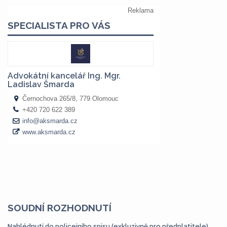
SOUDNÍ ROZHODNUTÍ
Nahlédnutí do policejního spisu (exkluzivně pro předplatitele)