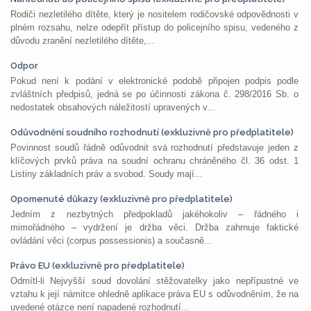
Rodiči nezletilého dítěte, který je nositelem rodičovské odpovědnosti v
plném rozsahu, nelze odepřít přístup do policejního spisu, vedeného z
důvodu zranění nezletilého dítěte,...
Odpor
Pokud není k podání v elektronické podobě připojen podpis podle
zvláštních předpisů, jedná se po účinnosti zákona č. 298/2016 Sb. o
nedostatek obsahových náležitostí upravených v...
Odůvodnění soudního rozhodnutí (exkluzivně pro předplatitele)
Povinnost soudů řádně odůvodnit svá rozhodnutí představuje jeden z
klíčových prvků práva na soudní ochranu chráněného čl. 36 odst. 1
Listiny základních práv a svobod. Soudy mají...
Opomenuté důkazy (exkluzivně pro předplatitele)
Jedním z nezbytných předpokladů jakéhokoliv – řádného i
mimořádného – vydržení je držba věci. Držba zahrnuje faktické
ovládání věci (corpus possessionis) a současně...
Právo EU (exkluzivně pro předplatitele)
Odmítl-li Nejvyšší soud dovolání stěžovatelky jako nepřípustné ve
vztahu k její námitce ohledně aplikace práva EU s odůvodněním, že na
uvedené otázce není napadené rozhodnutí...