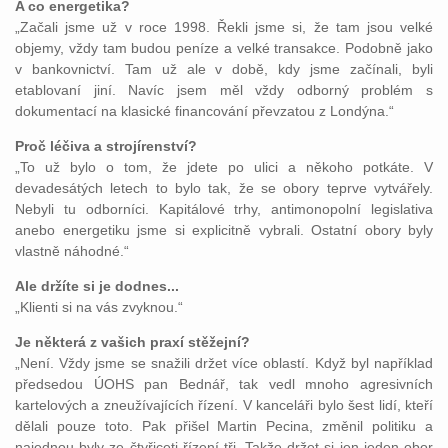
A co energetika?
„Začali jsme už v roce 1998. Řekli jsme si, že tam jsou velké
objemy, vždy tam budou peníze a velké transakce. Podobně jako
v bankovnictví. Tam už ale v době, kdy jsme začínali, byli
etablovaní jiní. Navíc jsem měl vždy odborný problém s
dokumentací na klasické financování převzatou z Londýna.“
Proč léčiva a strojírenství?
„To už bylo o tom, že jdete po ulici a někoho potkáte. V
devadesátých letech to bylo tak, že se obory teprve vytvářely.
Nebyli tu odborníci. Kapitálové trhy, antimonopolní legislativa
anebo energetiku jsme si explicitně vybrali. Ostatní obory byly
vlastně náhodné.“
Ale držíte si je dodnes...
„Klienti si na vás zvyknou.“
Je některá z vašich praxí stěžejní?
„Není. Vždy jsme se snažili držet více oblastí. Když byl například
předsedou ÚOHS pan Bednář, tak vedl mnoho agresivních
kartelových a zneužívajících řízení. V kanceláři bylo šest lidí, kteří
dělali pouze toto. Pak přišel Martin Pecina, změnil politiku a
najednou byly ze čtyřiceti řízení tři. Takže držet si jen jeden obor