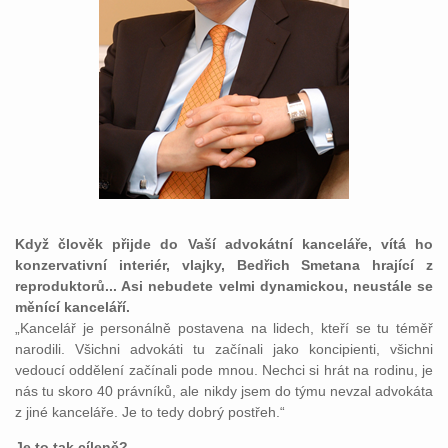
Když člověk přijde do Vaší advokátní kanceláře, vítá ho
konzervativní interiér, vlajky, Bedřich Smetana hrající z
reproduktorů... Asi nebudete velmi dynamickou, neustále se
měnící kanceláří.
„Kancelář je personálně postavena na lidech, kteří se tu téměř
narodili. Všichni advokáti tu začínali jako koncipienti, všichni
vedoucí oddělení začínali pode mnou. Nechci si hrát na rodinu, je
nás tu skoro 40 právníků, ale nikdy jsem do týmu nevzal advokáta
z jiné kanceláře. Je to tedy dobrý postřeh.“
Je to tak cíleně?