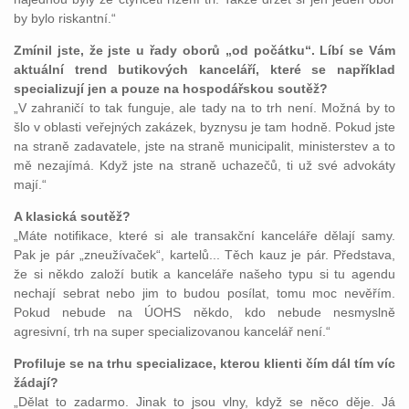
by bylo riskantní.“
Zmínil jste, že jste u řady oborů „od počátku“. Líbí se Vám
aktuální trend butikových kanceláří, které se například
specializují jen a pouze na hospodářskou soutěž?
„V zahraničí to tak funguje, ale tady na to trh není. Možná by to
šlo v oblasti veřejných zakázek, byznysu je tam hodně. Pokud jste
na straně zadavatele, jste na straně municipalit, ministerstev a to
mě nezajímá. Když jste na straně uchazečů, ti už své advokáty
mají.“
A klasická soutěž?
„Máte notifikace, které si ale transakční kanceláře dělají samy.
Pak je pár „zneužívaček“, kartelů... Těch kauz je pár. Představa,
že si někdo založí butik a kanceláře našeho typu si tu agendu
nechají sebrat nebo jim to budou posílat, tomu moc nevěřím.
Pokud nebude na ÚOHS někdo, kdo nebude nesmyslně
agresivní, trh na super specializovanou kancelář není.“
Profiluje se na trhu specializace, kterou klienti čím dál tím víc
žádají?
„Dělat to zadarmo. Jinak to jsou vlny, když se něco děje. Já