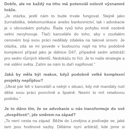
Dobře, ale ne každý na trhu má potenciál oslovit významné
hráče.
„Je otázka, jestli nám to bude trvale fungovat. Stejně jako
žurnalistika, telekomunikace anebo bankovnictví, tak i advokacie
je v obrovském pohybu. Řada rysů toho pohybu mně osobně
velmi nevyhovuje. Tlačí kanceláře do toho, aby v zoufalém
cenovém boji svou práci nedělaly zdaleka na takové úrovni. Je
otázka, zda se mi povede v budoucnu najít na trhu podobně
komplexní případ jako je dálnice D47, případně sedm arbitráží
pro sedm různých klientů. Nedokážu to říct. Je to naše strategie a
mé vidění světa. Zatím se nám to daří naplňovat.“
Jaká by měla být reakce, když podobně velké komplexní
projekty nepřijdou?
„Ubrat pár lidí v kanceláři a nebýt v situaci, kdy mě mandáty nutí
dělat svou práci povrchně a špatně. Nesmí to mít retailovou
podobu.“
Je to dáno tím, že se advokacie u nás transformuje do své
„dospělosti“, jde směrem na západ?
„To není cesta na západ. Běžte do Londýna a podívejte se, jaké
tam jsou hodinové sazby. Děláme nyní arbitráž, kde jsme si