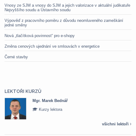
Vnosy ze SJM a vnosy do SJM a jejich valorizace v aktuální judikatuře
Nejvyššího soudu a Ústavního soudu
Výpověď z pracovního poměru z důvodu neomluveného zameškání
jedné směny
Nová „tlačítková povinnost“ pro e-shopy
Změna cenových ujednání ve smlouvách v energetice
Černé stavby
LEKTOŘI KURZŮ
Mgr. Veronika Pázmányová
Kurzy lektora
všichni lektoři