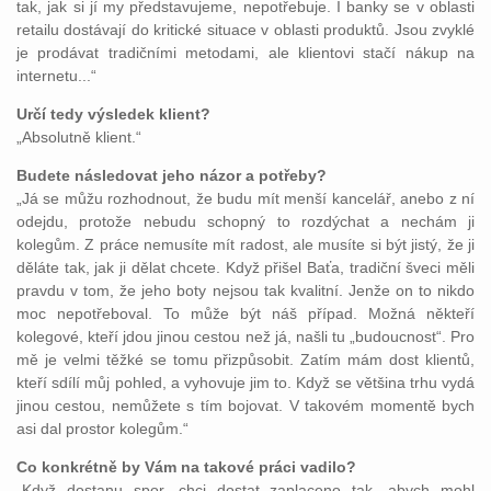
tak, jak si jí my představujeme, nepotřebuje. I banky se v oblasti
retailu dostávají do kritické situace v oblasti produktů. Jsou zvyklé
je prodávat tradičními metodami, ale klientovi stačí nákup na
internetu...“
Určí tedy výsledek klient?
„Absolutně klient.“
Budete následovat jeho názor a potřeby?
„Já se můžu rozhodnout, že budu mít menší kancelář, anebo z ní
odejdu, protože nebudu schopný to rozdýchat a nechám ji
kolegům. Z práce nemusíte mít radost, ale musíte si být jistý, že ji
děláte tak, jak ji dělat chcete. Když přišel Baťa, tradiční šveci měli
pravdu v tom, že jeho boty nejsou tak kvalitní. Jenže on to nikdo
moc nepotřeboval. To může být náš případ. Možná někteří
kolegové, kteří jdou jinou cestou než já, našli tu „budoucnost“. Pro
mě je velmi těžké se tomu přizpůsobit. Zatím mám dost klientů,
kteří sdílí můj pohled, a vyhovuje jim to. Když se většina trhu vydá
jinou cestou, nemůžete s tím bojovat. V takovém momentě bych
asi dal prostor kolegům.“
Co konkrétně by Vám na takové práci vadilo?
„Když dostanu spor, chci dostat zaplaceno tak, abych mohl