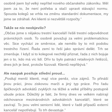
osobně jsem byl velký nepřítel nového občanského zákoníku. Měl
jsem za to, že není potřeba a stačí upravit stávající normu.
Spousta kolegů se vrhla na změnu standardní dokumentace, my
jsme se zdráhali. Ani klienti si nezvětšili rozpočty.“
Takže se nic neobjevilo?
„Občas jsme s nějakou trestní kanceláří řešili trestní odpovědnost
právnických osob. To osobně považuji za velmi problematickou
věc. Sice vychází ze směrnice, ale nemělo by to mít podobu
trestního řízení. Řada zemí to řeší jako správní delikt. Trh se
zmenšuje. I když si to kolegové nechtějí přiznat, řada z nich bojuje
jen o to, kdo má víc lidí. Dřív tu bylo patnáct retailových řetězců,
dnes jich je šest, protože fúzovali. Klientů nepřibývá.“
Ale naopak posiluje střední proud...
„Posilují menší klienti, mají více peněz, více zájmů. To přináší
jinou práci, jinou ziskovou marži a jiný typ práce. Pro řadu
špičkových advokátů zvyklých na těžké a velké příběhy postupně
ubude práce. Důležitý je fakt, že firmy dnes ve velkém nabírají
odchovance mezinárodních advokátních kanceláří, které se
zavírají. To jsou velmi seniorní lidé, které v řadě případů externí
kancelář nepotřebují. To trh devastuje.“