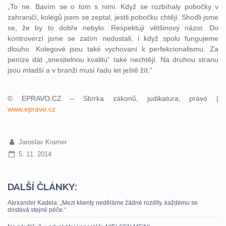
„To ne. Bavím se o tom s nimi. Když se rozbíhaly pobočky v
zahraničí, kolegů jsem se zeptal, jestli pobočku chtějí. Shodli jsme
se, že by to dobře nebylo. Respektuji většinový názor. Do
kontroverzí jsme se zatím nedostali, i když spolu fungujeme
dlouho. Kolegové jsou také vychovaní k perfekcionalismu. Za
peníze dát „snesitelnou kvalitu“ také nechtějí. Na druhou stranu
jsou mladší a v branži musí řadu let ještě žít.“
© EPRAVO.CZ – Sbírka zákonů, judikatura, právo |
www.epravo.cz
Jaroslav Kramer
5. 11. 2014
DALŠÍ ČLÁNKY:
Alexander Kadela: „Mezi klienty neděláme žádné rozdíly, každému se
dostává stejné péče.“