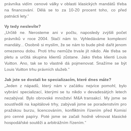
právníka vidím cenové války v oblasti klasických mandátů třeba
na financování. Dělá se to za 10-20 procent toho, co před
patnácti lety.“
Vy tedy neslevíte?
„Určitě ne. Nerosteme ani v počtu, naposledy zvýšili počet
právníků v roce 2004. Stačí nám to. Vyhledáváme komplexní
mandáty... Osobně si myslím, že se nám to bude plně dařit jenom
omezenou dobu. Proti trhu nemůže trvale jít nikdo. Ale třeba se
pletu a určitá skupina klientů zůstane. Jako třeba klienti Louis
Vuitton. Ano, tak se to vlastně dá pojmenovat. Snažíme se být
Louis Vuitton trhu právních služeb.“
Jak jste se dostali ke specializacím, které dnes máte?
„Jeden z nápadů, který nám v začátku nejvíce pomohl, bylo
vybrání specializací, kterými se tu nikdo v devadesátých letech
nezabýval. Bylo obrovské množství M&A transakcí. My jsme se
soustředili na kapitálové trhy, zabývali jsme se poradenstvím pro
pražskou burzu, licencováním, konfliktním řízením před Komisí
pro cenné papíry. Poté jsme se začali hodně věnovat klasické
hospodářské soutěži a arbitrážním řízením.“