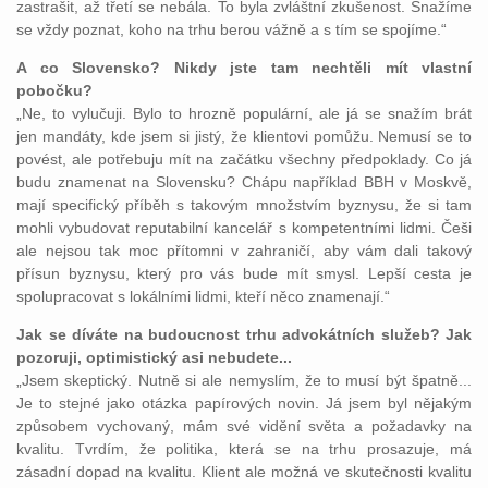
zastrašit, až třetí se nebála. To byla zvláštní zkušenost. Snažíme
se vždy poznat, koho na trhu berou vážně a s tím se spojíme.“
A co Slovensko? Nikdy jste tam nechtěli mít vlastní
pobočku?
„Ne, to vylučuji. Bylo to hrozně populární, ale já se snažím brát
jen mandáty, kde jsem si jistý, že klientovi pomůžu. Nemusí se to
povést, ale potřebuju mít na začátku všechny předpoklady. Co já
budu znamenat na Slovensku? Chápu například BBH v Moskvě,
mají specifický příběh s takovým množstvím byznysu, že si tam
mohli vybudovat reputabilní kancelář s kompetentními lidmi. Češi
ale nejsou tak moc přítomni v zahraničí, aby vám dali takový
přísun byznysu, který pro vás bude mít smysl. Lepší cesta je
spolupracovat s lokálními lidmi, kteří něco znamenají.“
Jak se díváte na budoucnost trhu advokátních služeb? Jak
pozoruji, optimistický asi nebudete...
„Jsem skeptický. Nutně si ale nemyslím, že to musí být špatně...
Je to stejné jako otázka papírových novin. Já jsem byl nějakým
způsobem vychovaný, mám své vidění světa a požadavky na
kvalitu. Tvrdím, že politika, která se na trhu prosazuje, má
zásadní dopad na kvalitu. Klient ale možná ve skutečnosti kvalitu