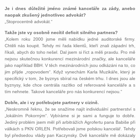
Je i dnes důležité jméno známé kanceláře za zády, anebo
naopak zkušený jednotlivec advokát?
„Stoprocentně advokát.“
Takže jste vy osobně necítil deficit silného partnera?
„Kolem roku 2000 jsme měli nabídku jedné auditorské firmy.
Chtěli nás koupit. Tehdy mi řada klientů, kteří znali západní trh,
říkali, abych do toho nešel. Dal jsem si říct a měli pravdu. Pro mě
nejsou skutečnou konkurencí mezinárodní značky, ale kanceláře
jako například BBH. V těch mezinárodních jsou odkázáni na to, co
jim přijde „ropovodem“. Když vynechám Karla Muzikáře, který je
specifický v tom, že byznys sbíral na českém trhu. I dnes jsou ale
byznysy, kde chce centrála razítko od referované kanceláře a s
tím nehnete. Takové kanceláře pro nás konkurencí nejsou.“
Dobře, ale i vy potřebujete partnery v cizině.
„Neskromně řeknu, že se snažíme najít individuální partnerství s
„lokálním Pokorným“. Vybíráme si je sami a funguje to dobře.
Jediný problém jsem měl při arbitrážích Agrofertu pana Babiše při
válkách s PKN ORLEN. Potřebovali jsme polskou kancelář. Tehdy
byl předsedou vlády pan Kaczynsky. Dvě kanceláře mě dokázaly