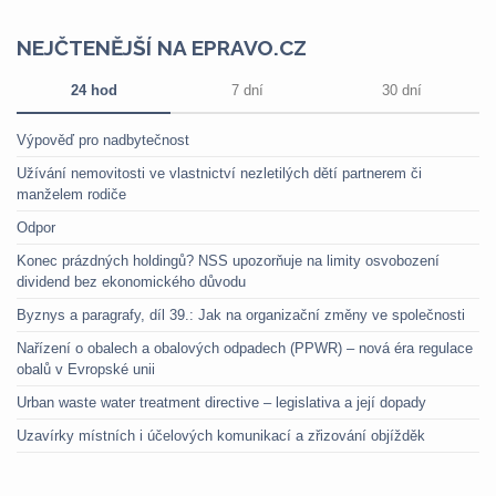
NEJČTENĚJŠÍ NA EPRAVO.CZ
24 hod
7 dní
30 dní
Výpověď pro nadbytečnost
Užívání nemovitosti ve vlastnictví nezletilých dětí partnerem či
manželem rodiče
Odpor
Konec prázdných holdingů? NSS upozorňuje na limity osvobození
dividend bez ekonomického důvodu
Byznys a paragrafy, díl 39.: Jak na organizační změny ve společnosti
Nařízení o obalech a obalových odpadech (PPWR) – nová éra regulace
obalů v Evropské unii
Urban waste water treatment directive – legislativa a její dopady
Uzavírky místních i účelových komunikací a zřizování objížděk