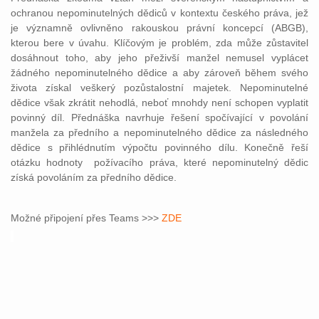
ochranou nepominutelných dědiců v kontextu českého práva, jež
je významně ovlivněno rakouskou právní koncepcí (ABGB),
kterou bere v úvahu. Klíčovým je problém, zda může zůstavitel
dosáhnout toho, aby jeho přeživší manžel nemusel vyplácet
žádného nepominutelného dědice a aby zároveň během svého
života získal veškerý pozůstalostní majetek. Nepominutelné
dědice však zkrátit nehodlá, neboť mnohdy není schopen vyplatit
povinný díl. Přednáška navrhuje řešení spočívající v povolání
manžela za předního a nepominutelného dědice za následného
dědice s přihlédnutím výpočtu povinného dílu. Konečně řeší
otázku hodnoty požívacího práva, které nepominutelný dědic
získá povoláním za předního dědice.
Možné připojení přes Teams >>>
ZDE