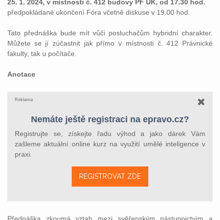
25. 1. 2024, v místnosti č. 412 budovy PF UK, od 17.30 hod.
předpokládané ukončení Fóra včetně diskuse v 19.00 hod.
Tato přednáška bude mít vůči posluchačům hybridní charakter.
Můžete se jí zúčastnit jak přímo v místnosti č. 412 Právnické
fakulty, tak u počítače.
Anotace
Reklama
Nemáte ještě registraci na epravo.cz?
Registrujte se, získejte řadu výhod a jako dárek Vám
zašleme aktuální online kurz na využití umělé inteligence v
praxi.
REGISTROVAT ZDE
Přednáška zkoumá vztah mezi svěřenským nástupnictvím a