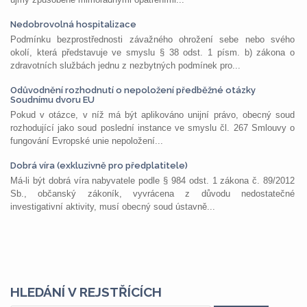
Nedobrovolná hospitalizace
Podmínku bezprostřednosti závažného ohrožení sebe nebo svého
okolí, která představuje ve smyslu § 38 odst. 1 písm. b) zákona o
zdravotních službách jednu z nezbytných podmínek pro...
Odůvodnění rozhodnutí o nepoložení předběžné otázky
Soudnímu dvoru EU
Pokud v otázce, v níž má být aplikováno unijní právo, obecný soud
rozhodující jako soud poslední instance ve smyslu čl. 267 Smlouvy o
fungování Evropské unie nepoložení...
Dobrá víra (exkluzivně pro předplatitele)
Má-li být dobrá víra nabyvatele podle § 984 odst. 1 zákona č. 89/2012
Sb., občanský zákoník, vyvrácena z důvodu nedostatečné
investigativní aktivity, musí obecný soud ústavně...
HLEDÁNÍ V REJSTŘÍCÍCH