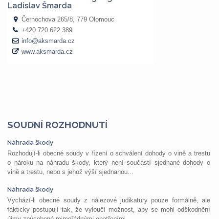
SOUDNÍ ROZHODNUTÍ
Náhrada škody
Rozhodují-li obecné soudy v řízení o schválení dohody o vině a trestu
o nároku na náhradu škody, který není součástí sjednané dohody o
vině a trestu, nebo s jehož výší sjednanou...
Náhrada škody
Vychází-li obecné soudy z nálezové judikatury pouze formálně, ale
fakticky postupují tak, že vyloučí možnost, aby se mohl odškodnění
újmy způsobené mimořádnými opatřeními...