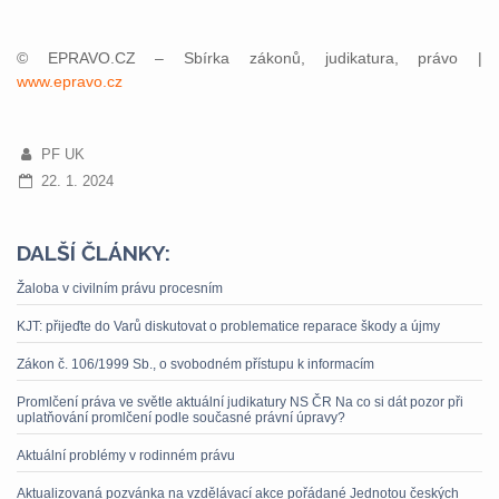
© EPRAVO.CZ – Sbírka zákonů, judikatura, právo |
www.epravo.cz
PF UK
22. 1. 2024
DALŠÍ ČLÁNKY:
Žaloba v civilním právu procesním
KJT: přijeďte do Varů diskutovat o problematice reparace škody a újmy
Zákon č. 106/1999 Sb., o svobodném přístupu k informacím
Promlčení práva ve světle aktuální judikatury NS ČR Na co si dát pozor při
uplatňování promlčení podle současné právní úpravy?
Aktuální problémy v rodinném právu
Aktualizovaná pozvánka na vzdělávací akce pořádané Jednotou českých