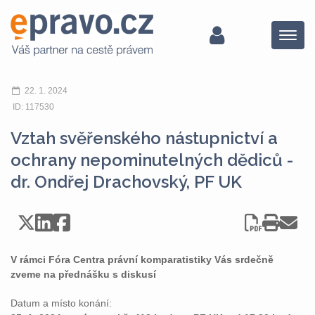
Menu
22. 1. 2024
ID: 117530
Vztah svěřenského nástupnictví a
ochrany nepominutelných dědiců -
dr. Ondřej Drachovský, PF UK
V rámci Fóra Centra právní komparatistiky Vás srdečně
zveme na přednášku s diskusí
Datum a místo konání: