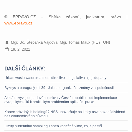
© EPRAVO.CZ – Sbírka zákonů, judikatura, právo |
www.epravo.cz
Mgr. Bc. Štěpánka Vajdová, Mgr. Tomáš Maux (PEYTON)
19. 2. 2021
DALŠÍ ČLÁNKY:
Urban waste water treatment directive – legislativa a její dopady
Byznys a paragrafy, díl 39.: Jak na organizační změny ve společnosti
Aktuální vývoj odpadového práva v České republice: od implementace
evropských cílů k praktickým problémům aplikační praxe
Konec prázdných holdingů? NSS upozorňuje na limity osvobození dividend
bez ekonomického důvodu
Limity hudebního samplingu aneb konečně víme, co je pastiš