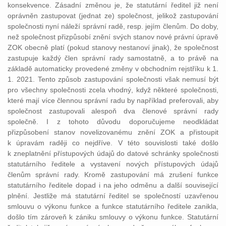
konsekvence. Zásadní změnou je, že statutární ředitel již není
oprávněn zastupovat (jednat ze) společnost, jelikož zastupování
společnosti nyní náleží správní radě, resp. jejím členům. Do doby,
než společnost přizpůsobí znění svých stanov nové právní úpravě
ZOK obecně platí (pokud stanovy nestanoví jinak), že společnost
zastupuje každý člen správní rady samostatně, a to právě na
základě automaticky provedené změny v obchodním rejstříku k 1.
1. 2021. Tento způsob zastupování společnosti však nemusí být
pro všechny společnosti zcela vhodný, když některé společnosti,
které mají více člennou správní radu by například preferovali, aby
společnost zastupovali alespoň dva členové správní rady
společně. I z tohoto důvodu doporučujeme neodkládat
přizpůsobení stanov novelizovanému znění ZOK a přistoupit
k úpravám raději co nejdříve. V této souvislosti také došlo
k zneplatnění přístupových údajů do datové schránky společnosti
statutárního ředitele a vystavení nových přístupových údajů
členům správní rady. Kromě zastupování má zrušení funkce
statutárního ředitele dopad i na jeho odměnu a další související
plnění. Jestliže má statutární ředitel se společností uzavřenou
smlouvu o výkonu funkce a funkce statutárního ředitele zanikla,
došlo tím zároveň k zániku smlouvy o výkonu funkce. Statutární