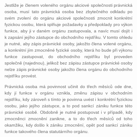
Jestliže je členem voleného orgánu akciové společnosti právnická
osoba, musí tato právnická osoba bez zbytečného odkladu po
svém zvolení do orgánu akciové společnosti zmocnit konkrétní
fyzickou osobu, která splňuje požadavky a předpoklady pro výkon
funkce, aby ji v daném orgánu zastupovala, a navíc musí dojít i
k zapsání jejího zástupce do obchodního rejstříku. V tomto ohledu
je nutné, aby zápis právnické osoby, jakožto člena volené orgánu,
a konkrétní jím zmocněné fyzické osoby, která ho bude při výkonu
funkce zastupovat, do obchodního rejstříku byl proveden
společně (najednou), jelikož bez zápisu zástupce právnické osoby
nelze zápis právnické osoby jakožto člena orgánu do obchodního
rejstříku provést.
Právnická osoba má povinnost učinit do třech měsíců ode dne,
kdy jí funkce v orgánu vznikla, změnu zápisu v obchodním
rejstříku, kdy zároveň s tímto je povinna uvést i konkrétní fyzickou
osobu, jako jejího zástupce, a to pod sankcí zániku funkce této
právnické osobě. Obdobně je nutné postupovat i v případě, kdy
zmocněnci zmocnění zanikne, a to do třech měsíců od toho
okamžiku, kdy došlo k zániku zmocnění, opět pod sankcí zániku
funkce takového člena statutárního orgánu.