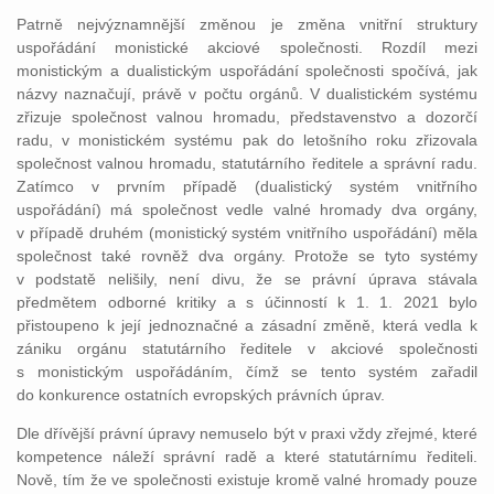
Patrně nejvýznamnější změnou je změna vnitřní struktury
uspořádání monistické akciové společnosti. Rozdíl mezi
monistickým a dualistickým uspořádání společnosti spočívá, jak
názvy naznačují, právě v počtu orgánů. V dualistickém systému
zřizuje společnost valnou hromadu, představenstvo a dozorčí
radu, v monistickém systému pak do letošního roku zřizovala
společnost valnou hromadu, statutárního ředitele a správní radu.
Zatímco v prvním případě (dualistický systém vnitřního
uspořádání) má společnost vedle valné hromady dva orgány,
v případě druhém (monistický systém vnitřního uspořádání) měla
společnost také rovněž dva orgány. Protože se tyto systémy
v podstatě nelišily, není divu, že se právní úprava stávala
předmětem odborné kritiky a s účinností k 1. 1. 2021 bylo
přistoupeno k její jednoznačné a zásadní změně, která vedla k
zániku orgánu statutárního ředitele v akciové společnosti
s monistickým uspořádáním, čímž se tento systém zařadil
do konkurence ostatních evropských právních úprav.
Dle dřívější právní úpravy nemuselo být v praxi vždy zřejmé, které
kompetence náleží správní radě a které statutárnímu řediteli.
Nově, tím že ve společnosti existuje kromě valné hromady pouze