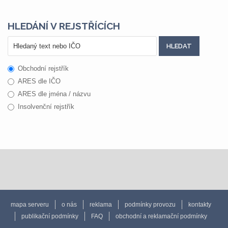
HLEDÁNÍ V REJSTŘÍCÍCH
Obchodní rejstřík
ARES dle IČO
ARES dle jména / názvu
Insolvenční rejstřík
mapa serveru
o nás
reklama
podmínky provozu
kontakty
publikační podmínky
FAQ
obchodní a reklamační podmínky