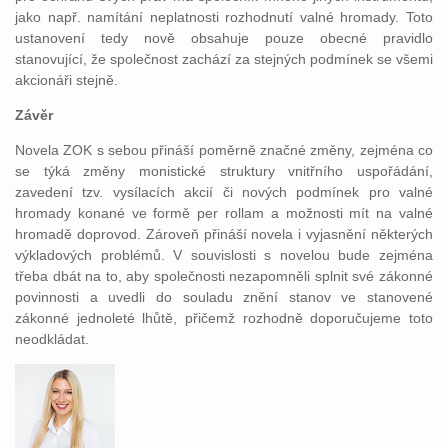
jako např. namítání neplatnosti rozhodnutí valné hromady. Toto
ustanovení tedy nově obsahuje pouze obecné pravidlo
stanovující, že společnost zachází za stejných podmínek se všemi
akcionáři stejně.
Závěr
Novela ZOK s sebou přináší poměrně značné změny, zejména co
se týká změny monistické struktury vnitřního uspořádání,
zavedení tzv. vysílacích akcií či nových podmínek pro valné
hromady konané ve formě per rollam a možnosti mít na valné
hromadě doprovod. Zároveň přináší novela i vyjasnění některých
výkladových problémů. V souvislosti s novelou bude zejména
třeba dbát na to, aby společnosti nezapomněli splnit své zákonné
povinnosti a uvedli do souladu znění stanov ve stanovené
zákonné jednoleté lhůtě, přičemž rozhodně doporučujeme toto
neodkládat.