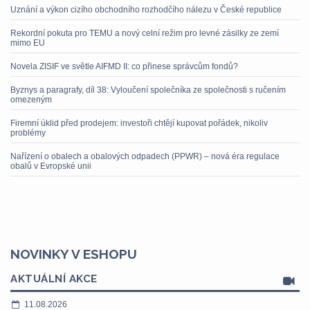
Uznání a výkon cizího obchodního rozhodčího nálezu v České republice
Rekordní pokuta pro TEMU a nový celní režim pro levné zásilky ze zemí
mimo EU
Novela ZISIF ve světle AIFMD II: co přinese správcům fondů?
Byznys a paragrafy, díl 38: Vyloučení společníka ze společnosti s ručením
omezeným
Firemní úklid před prodejem: investoři chtějí kupovat pořádek, nikoliv
problémy
Nařízení o obalech a obalových odpadech (PPWR) – nová éra regulace
obalů v Evropské unii
NOVINKY V ESHOPU
AKTUÁLNÍ AKCE
11.08.2026