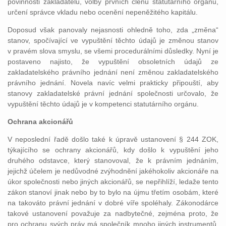
povinnosti zakladatelů, volby prvních členů statutárního orgánu,
určení správce vkladu nebo ocenění nepeněžitého kapitálu.
Doposud však panovaly nejasnosti ohledně toho, zda „změna“
stanov, spočívající ve vypuštění těchto údajů je změnou stanov
v pravém slova smyslu, se všemi procedurálními důsledky. Nyní je
postaveno najisto, že vypuštění obsoletních údajů ze
zakladatelského právního jednání není změnou zakladatelského
právního jednání. Novela navíc velmi prakticky připouští, aby
stanovy zakladatelské právní jednání společnosti určovalo, že
vypuštění těchto údajů je v kompetenci statutárního orgánu.
Ochrana akcionářů
V neposlední řadě došlo také k úpravě ustanovení § 244 ZOK,
týkajícího se ochrany akcionářů, kdy došlo k vypuštění jeho
druhého odstavce, který stanovoval, že k právním jednáním,
jejichž účelem je nedůvodné zvýhodnění jakéhokoliv akcionáře na
úkor společnosti nebo jiných akcionářů, se nepřihlíží, ledaže tento
zákon stanoví jinak nebo by to bylo na újmu třetím osobám, které
na takováto právní jednání v dobré víře spoléhaly. Zákonodárce
takové ustanovení považuje za nadbytečné, zejména proto, že
pro ochranu svých práv má společník mnoho jiných instrumentů,