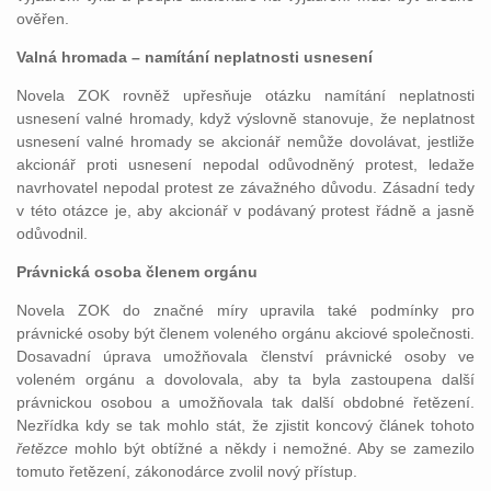
ověřen.
Valná hromada – namítání neplatnosti usnesení
Novela ZOK rovněž upřesňuje otázku namítání neplatnosti
usnesení valné hromady, když výslovně stanovuje, že neplatnost
usnesení valné hromady se akcionář nemůže dovolávat, jestliže
akcionář proti usnesení nepodal odůvodněný protest, ledaže
navrhovatel nepodal protest ze závažného důvodu. Zásadní tedy
v této otázce je, aby akcionář v podávaný protest řádně a jasně
odůvodnil.
Právnická osoba členem orgánu
Novela ZOK do značné míry upravila také podmínky pro
právnické osoby být členem voleného orgánu akciové společnosti.
Dosavadní úprava umožňovala členství právnické osoby ve
voleném orgánu a dovolovala, aby ta byla zastoupena další
právnickou osobou a umožňovala tak další obdobné řetězení.
Nezřídka kdy se tak mohlo stát, že zjistit koncový článek tohoto
řetězce
mohlo být obtížné a někdy i nemožné. Aby se zamezilo
tomuto řetězení, zákonodárce zvolil nový přístup.