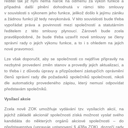
ředitel tak již nyní nemá nárok na odměnu za výkon funkce a
případná další plnění dohodnutá v rámci této smlouvy
v souvislosti s výkonem jeho funkce, jelikož došlo k jejímu zániku
a žádnou funkci již tedy nevykonává. V této souvislosti bude třeba
vypořádat práva a povinnosti mezi společností a statutárním
ředitelem z této smlouvy plynoucí. Zároveň bude zcela
pravděpodobné, že bude třeba uzavřít nové smlouvy se členy
správní rady o jejich výkonu funkce, a to i s ohledem na jejich
nové pravomoci.
Lze však doporučit, aby se společnosti co nejdříve připravily na
nezbytné provedení změn stanov a provedly jejich aktualizaci, a
to třeba i z důvodu úpravy a přizpůsobení zástupčích oprávnění
členů správní rady dle požadavků společníků společnosti, nikoli
dle automaticky provedeného zápisu, který nemusí odpovídat
představám společníků.
Vysílací akcie
Zcela nově ZOK umožňuje vydávání tzv. vysílacích akcií, na
jejichž základě akcionář společnosti získá možnost
vyslat
svého
kandidáta do některých orgánů akciové společnosti – do
představenstva (upravuje ustanovení § 438a ZOK), dozorčí rady