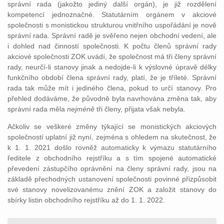
správní rada (jakožto jediný další orgán), je již rozdělení
kompetencí jednoznačné. Statutárním orgánem v akciové
společnosti s monistickou strukturou vnitřního uspořádání je nově
správní rada. Správní radě je svěřeno nejen obchodní vedení, ale
i dohled nad činností společnosti. K počtu členů správní rady
akciové společnosti ZOK uvádí, že společnost má tři členy správní
rady, neurčí-li stanovy jinak a nedojde-li k výslovné úpravě délky
funkčního období člena správní rady, platí, že je tříleté. Správní
rada tak může mít i jediného člena, pokud to určí stanovy. Pro
přehled dodáváme, že původně byla navrhována změna tak, aby
správní rada měla
nejméně
tři členy, přijata však nebyla.
Ačkoliv se veškeré změny týkající se monistických akciových
společností uplatní již nyní, zejména s ohledem na skutečnost, že
k 1. 1. 2021 došlo rovněž automaticky k výmazu statutárního
ředitele z obchodního rejstříku a s tím spojené automatické
převedení zástupčího oprávnění na členy správní rady, jsou na
základě přechodných ustanovení společnosti povinné přizpůsobit
své stanovy novelizovanému znění ZOK a založit stanovy do
sbírky listin obchodního rejstříku až do 1. 1. 2022.