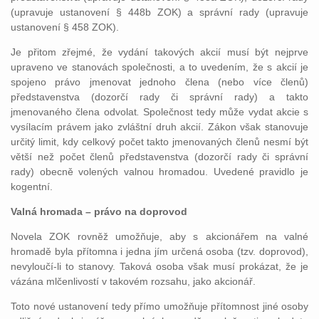
(upravuje ustanovení § 448b ZOK) a správní rady (upravuje
ustanovení § 458 ZOK).
Je přitom zřejmé, že vydání takových akcií musí být nejprve
upraveno ve stanovách společnosti, a to uvedením, že s akcií je
spojeno právo jmenovat jednoho člena (nebo více členů)
představenstva (dozorčí rady či správní rady) a takto
jmenovaného člena odvolat
.
Společnost tedy může vydat akcie s
vysílacím právem jako zvláštní druh akcií.
Zákon však stanovuje
určitý limit, kdy celkový počet takto jmenovaných členů nesmí být
větší než počet členů představenstva (dozorčí rady či správní
rady) obecně volených valnou hromadou. Uvedené pravidlo je
kogentní.
Valná hromada – právo na doprovod
Novela ZOK rovněž umožňuje, aby s akcionářem na valné
hromadě byla přítomna i jedna jím určená osoba (tzv. doprovod),
nevyloučí-li to stanovy. Taková osoba však musí prokázat, že je
vázána mlčenlivostí v takovém rozsahu, jako akcionář.
Toto nové ustanovení tedy přímo umožňuje přítomnost jiné osoby