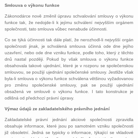
Smlouva o výkonu funkce
Zákonodárce nově změnil úpravu schvalování smlouvy o výkonu
funkce tak, že nedojde-li k jejímu schválení nejvyšším orgánem
společnosti, tato smlouva vůbec nenabude účinnosti.
Co se týká účinnosti tak dále platí, že nerozhodl-li nejvyšší orgán
společnosti jinak, je schválená smlouva účinná ode dne jejího
uzavření, nebo ode dne vzniku funkce, podle toho, který z těchto
dnů nastal později. Pokud by však smlouva o výkonu funkce
obsahovala takové ujednání, které je v rozporu se společenskou
smlouvou, se použijí ujednání společenské smlouvy. Jestliže však
byla-li smlouva o výkonu funkce schválena většinou vyžadovanou
pro změnu společenské smlouvy, pak se použijí ujednání
obsažená ve smlouvě o výkonu funkce. I tato konstrukce je
odlišná od předchozí právní úpravy.
Výmaz údajů ze zakladatelského právního jednání
Zakladatelské právní jednání akciové společnosti zpravidla
obsahuje informace, které jsou po samotném vzniku společnosti
již obsoletní. Jedná se typicky o informace, týkající se vkladové