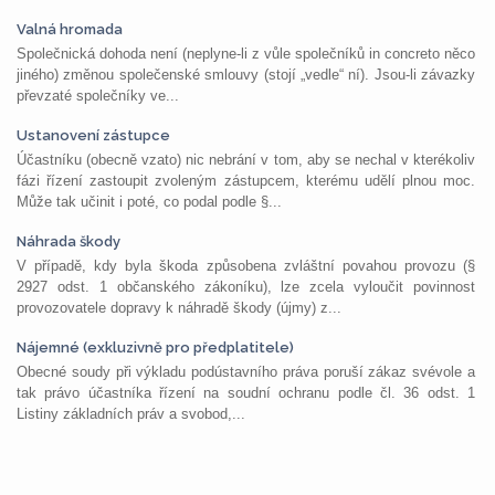
Valná hromada
Společnická dohoda není (neplyne-li z vůle společníků in concreto něco
jiného) změnou společenské smlouvy (stojí „vedle“ ní). Jsou-li závazky
převzaté společníky ve...
Ustanovení zástupce
Účastníku (obecně vzato) nic nebrání v tom, aby se nechal v kterékoliv
fázi řízení zastoupit zvoleným zástupcem, kterému udělí plnou moc.
Může tak učinit i poté, co podal podle §...
Náhrada škody
V případě, kdy byla škoda způsobena zvláštní povahou provozu (§
2927 odst. 1 občanského zákoníku), lze zcela vyloučit povinnost
provozovatele dopravy k náhradě škody (újmy) z...
Nájemné (exkluzivně pro předplatitele)
Obecné soudy při výkladu podústavního práva poruší zákaz svévole a
tak právo účastníka řízení na soudní ochranu podle čl. 36 odst. 1
Listiny základních práv a svobod,...