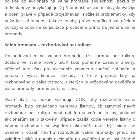
odlišné od akcionáře na valné hromadě společnosti, pokud to
tedy stanovy nevylučují, jejíž přítomnosti akcionář obvykle využije
a ocení právě v případě projednávání složitější problematiky, kdy
požaduje přítomnost takové osoby právě například za účelem
porady či odborné konzultace provedené přímo na jednání valné
hromady.
Valná hromada – rozhodování per rollam
Rozhodování mimo valnou hromadu, tzv. formou per rollam,
dostálo ve světle novely ZOK také poměrně zásadní změny,
přičemž tato však pro akcionáře znamená značné zpřísnění a
přináší i vyšší finanční náklady, a to v případě kdy, je
rozhodováno o záležitostech, u kterých je vyžadováno osvědčení
valné hromady formou veřejné listiny.
Nově platí, že pokud vyžaduje ZOK, aby rozhodnutí valné
hromady bylo osvědčeno veřejnou listinou, již samotný návrh
rozhodnutí per rollam musí mít formu veřejné listiny, přičemž
akcionářům se v takovém případě zasílá kopie veřejné listiny o
návrhu rozhodnutí. Ve vyjádření akcionáře musí být mimo jiné
uveden i obsah návrhu rozhodnutí valné hromady, jehož se
vyjádření týká a podpis akcionáře na vyjádření musí být úředně