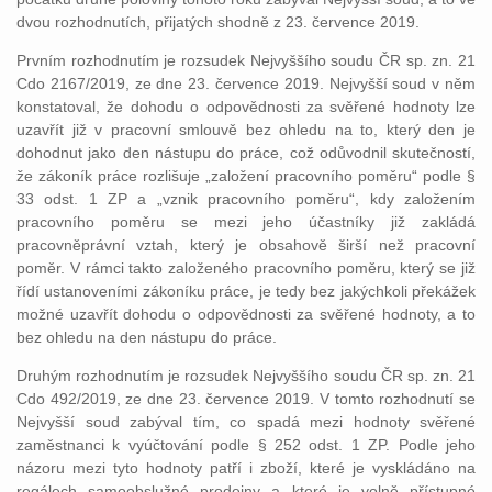
dvou rozhodnutích, přijatých shodně z 23. července 2019.
Prvním rozhodnutím je rozsudek Nejvyššího soudu ČR sp. zn. 21
Cdo 2167/2019, ze dne 23. července 2019. Nejvyšší soud v něm
konstatoval, že dohodu o odpovědnosti za svěřené hodnoty lze
uzavřít již v pracovní smlouvě bez ohledu na to, který den je
dohodnut jako den nástupu do práce, což odůvodnil skutečností,
že zákoník práce rozlišuje „založení pracovního poměru“ podle §
33 odst. 1 ZP a „vznik pracovního poměru“, kdy založením
pracovního poměru se mezi jeho účastníky již zakládá
pracovněprávní vztah, který je obsahově širší než pracovní
poměr. V rámci takto založeného pracovního poměru, který se již
řídí ustanoveními zákoníku práce, je tedy bez jakýchkoli překážek
možné uzavřít dohodu o odpovědnosti za svěřené hodnoty, a to
bez ohledu na den nástupu do práce.
Druhým rozhodnutím je rozsudek Nejvyššího soudu ČR sp. zn. 21
Cdo 492/2019, ze dne 23. července 2019. V tomto rozhodnutí se
Nejvyšší soud zabýval tím, co spadá mezi hodnoty svěřené
zaměstnanci k vyúčtování podle § 252 odst. 1 ZP. Podle jeho
názoru mezi tyto hodnoty patří i zboží, které je vyskládáno na
regálech samoobslužné prodejny a které je volně přístupné