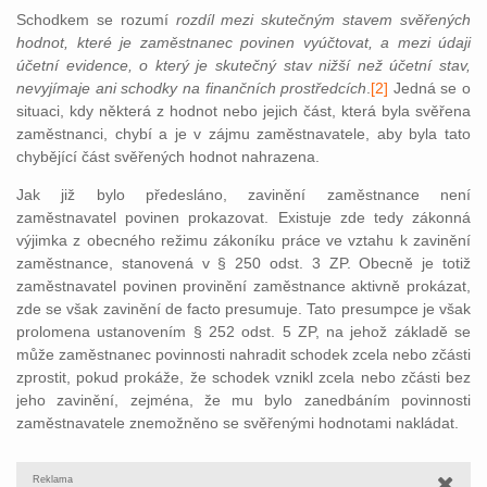
Schodkem se rozumí
rozdíl mezi skutečným stavem svěřených
hodnot, které je zaměstnanec povinen vyúčtovat, a mezi údaji
účetní evidence, o který je skutečný stav nižší než účetní stav,
nevyjímaje ani schodky na finančních prostředcích
.
[2]
Jedná se o
situaci, kdy některá z hodnot nebo jejich část, která byla svěřena
zaměstnanci, chybí a je v zájmu zaměstnavatele, aby byla tato
chybějící část svěřených hodnot nahrazena.
Jak již bylo předesláno, zavinění zaměstnance není
zaměstnavatel povinen prokazovat. Existuje zde tedy zákonná
výjimka z obecného režimu zákoníku práce ve vztahu k zavinění
zaměstnance, stanovená v § 250 odst. 3 ZP. Obecně je totiž
zaměstnavatel povinen provinění zaměstnance aktivně prokázat,
zde se však zavinění de facto presumuje. Tato presumpce je však
prolomena ustanovením § 252 odst. 5 ZP, na jehož základě se
může zaměstnanec povinnosti nahradit schodek zcela nebo zčásti
zprostit, pokud prokáže, že schodek vznikl zcela nebo zčásti bez
jeho zavinění, zejména, že mu bylo zanedbáním povinnosti
zaměstnavatele znemožněno se svěřenými hodnotami nakládat.
Reklama