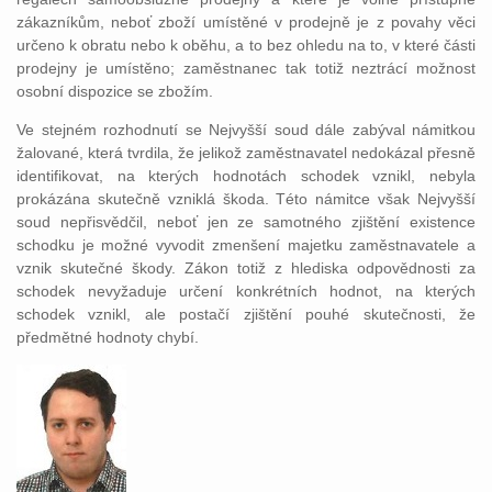
zákazníkům, neboť zboží umístěné v prodejně je z povahy věci
určeno k obratu nebo k oběhu, a to bez ohledu na to, v které části
prodejny je umístěno; zaměstnanec tak totiž neztrácí možnost
osobní dispozice se zbožím.
Ve stejném rozhodnutí se Nejvyšší soud dále zabýval námitkou
žalované, která tvrdila, že jelikož zaměstnavatel nedokázal přesně
identifikovat, na kterých hodnotách schodek vznikl, nebyla
prokázána skutečně vzniklá škoda. Této námitce však Nejvyšší
soud nepřisvědčil, neboť jen ze samotného zjištění existence
schodku je možné vyvodit zmenšení majetku zaměstnavatele a
vznik skutečné škody. Zákon totiž z hlediska odpovědnosti za
schodek nevyžaduje určení konkrétních hodnot, na kterých
schodek vznikl, ale postačí zjištění pouhé skutečnosti, že
předmětné hodnoty chybí.