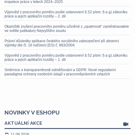
inspekce práce v letech 2024–2025
Výpověď z pracovního poměru podle ustanovení § 52 písm. f) a g) zákoníku
práce a jejich aplikační rozdíly – 2. díl
Okamžité zrušení pracovního poměru učiněné z „opatrnosti“ zaměstnavatele
ve světle judikatury Nejvyššího soudu
Právní důsledky aplikace českého sociálního zabezpečení při absenci
výjimky dle čl. 16 nařízení (ES) č. 883/2004
Výpověď z pracovního poměru podle ustanovení § 52 písm. f) a g) zákoníku
práce a jejich aplikační rozdíly – 1. díl
Směrnice o transparentnosti odměňování a GDPR: Nové regulatorní
paradigma ochrany osobních údajů v pracovněprávních vztazích
NOVINKY V ESHOPU
AKTUÁLNÍ AKCE
11.08.2026