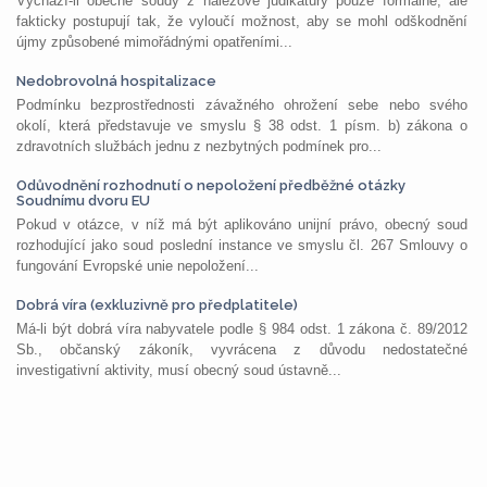
Vychází-li obecné soudy z nálezové judikatury pouze formálně, ale
fakticky postupují tak, že vyloučí možnost, aby se mohl odškodnění
újmy způsobené mimořádnými opatřeními...
Nedobrovolná hospitalizace
Podmínku bezprostřednosti závažného ohrožení sebe nebo svého
okolí, která představuje ve smyslu § 38 odst. 1 písm. b) zákona o
zdravotních službách jednu z nezbytných podmínek pro...
Odůvodnění rozhodnutí o nepoložení předběžné otázky
Soudnímu dvoru EU
Pokud v otázce, v níž má být aplikováno unijní právo, obecný soud
rozhodující jako soud poslední instance ve smyslu čl. 267 Smlouvy o
fungování Evropské unie nepoložení...
Dobrá víra (exkluzivně pro předplatitele)
Má-li být dobrá víra nabyvatele podle § 984 odst. 1 zákona č. 89/2012
Sb., občanský zákoník, vyvrácena z důvodu nedostatečné
investigativní aktivity, musí obecný soud ústavně...