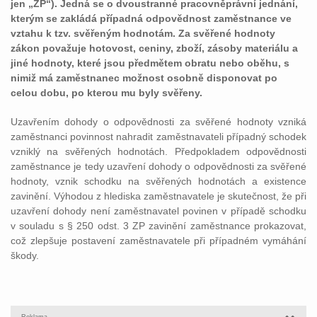
jen „ZP“). Jedná se o dvoustranné pracovněprávní jednání,
kterým se zakládá případná odpovědnost zaměstnance ve
vztahu k tzv. svěřeným hodnotám. Za svěřené hodnoty
zákon považuje hotovost, ceniny, zboží, zásoby materiálu a
jiné hodnoty, které jsou předmětem obratu nebo oběhu, s
nimiž má zaměstnanec možnost osobně disponovat po
celou dobu, po kterou mu byly svěřeny.
Uzavřením dohody o odpovědnosti za svěřené hodnoty vzniká
zaměstnanci povinnost nahradit zaměstnavateli případný schodek
vzniklý na svěřených hodnotách. Předpokladem odpovědnosti
zaměstnance je tedy uzavření dohody o odpovědnosti za svěřené
hodnoty, vznik schodku na svěřených hodnotách a existence
zavinění. Výhodou z hlediska zaměstnavatele je skutečnost, že při
uzavření dohody není zaměstnavatel povinen v případě schodku
v souladu s § 250 odst. 3 ZP zavinění zaměstnance prokazovat,
což zlepšuje postavení zaměstnavatele při případném vymáhání
škody.