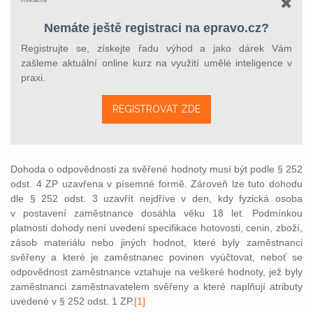
Reklama
Nemáte ještě registraci na epravo.cz?
Registrujte se, získejte řadu výhod a jako dárek Vám
zašleme aktuální online kurz na využití umělé inteligence v
praxi.
REGISTROVAT ZDE
Dohoda o odpovědnosti za svěřené hodnoty musí být podle § 252
odst. 4 ZP uzavřena v písemné formě. Zároveň lze tuto dohodu
dle § 252 odst. 3 uzavřít nejdříve v den, kdy fyzická osoba
v postavení zaměstnance dosáhla věku 18 let. Podmínkou
platnosti dohody není uvedení specifikace hotovosti, cenin, zboží,
zásob materiálu nebo jiných hodnot, které byly zaměstnanci
svěřeny a které je zaměstnanec povinen vyúčtovat, neboť se
odpovědnost zaměstnance vztahuje na veškeré hodnoty, jež byly
zaměstnanci zaměstnavatelem svěřeny a které naplňují atributy
uvedené v § 252 odst. 1 ZP.
[1]