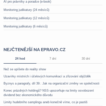
AI pro právníky a poradce (e-book)
Monitoring judikatury (24 měsíců)
Monitoring judikatury (12 měsíců)
Monitoring judikatury (6 měsíců)
NEJČTENĚJŠÍ NA EPRAVO.CZ
24 hod
7 dní
30 dní
Než se upíšete do reality show
Uzavírky místních i účelových komunikací a zřizování objížděk
Byznys a paragrafy, díl 39.: Jak na organizační změny ve společnosti
Konec prázdných holdingů? NSS upozorňuje na limity osvobození
dividend bez ekonomického důvodu
Limity hudebního samplingu aneb konečně víme, co je pastiš