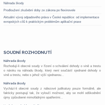
Náhrada škody
Prodloužení zkušební doby ze zákona po flexinovele
Aktuální vývoj odpadového práva v České republice: od implementace
evropských cílů k praktickým problémům aplikační praxe
SOUDNÍ ROZHODNUTÍ
Náhrada škody
Rozhodují-li obecné soudy v řízení o schválení dohody o vině a trestu
o nároku na náhradu škody, který není součástí sjednané dohody o
vině a trestu, nebo s jehož výší sjednanou...
Náhrada škody
Vychází-li obecné soudy z nálezové judikatury pouze formálně, ale
fakticky postupují tak, že vyloučí možnost, aby se mohl odškodnění
újmy způsobené mimořádnými opatřeními...