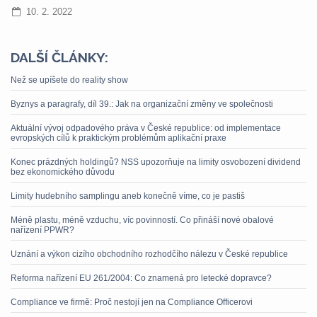
10. 2. 2022
DALŠÍ ČLÁNKY:
Než se upíšete do reality show
Byznys a paragrafy, díl 39.: Jak na organizační změny ve společnosti
Aktuální vývoj odpadového práva v České republice: od implementace
evropských cílů k praktickým problémům aplikační praxe
Konec prázdných holdingů? NSS upozorňuje na limity osvobození dividend
bez ekonomického důvodu
Limity hudebního samplingu aneb konečně víme, co je pastiš
Méně plastu, méně vzduchu, víc povinností. Co přináší nové obalové
nařízení PPWR?
Uznání a výkon cizího obchodního rozhodčího nálezu v České republice
Reforma nařízení EU 261/2004: Co znamená pro letecké dopravce?
Compliance ve firmě: Proč nestojí jen na Compliance Officerovi