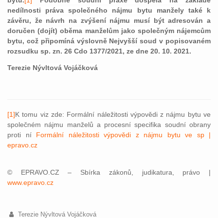
bytu.
[1]
Podobně soudní praxe dospěla na základě
nedílnosti práva společného nájmu bytu manžely také k
závěru, že návrh na zvýšení nájmu musí být adresován a
doručen (dojít) oběma manželům jako společným nájemcům
bytu, což připomíná výslovně Nejvyšší soud v popisovaném
rozsudku sp. zn. 26 Cdo 1377/2021, ze dne 20. 10. 2021.
Terezie Nývltová Vojáčková
[1]
K tomu viz zde: Formální náležitosti výpovědi z nájmu bytu ve
společném nájmu manželů a procesní specifika soudní obrany
proti ní
Formální náležitosti výpovědi z nájmu bytu ve sp |
epravo.cz
© EPRAVO.CZ – Sbírka zákonů, judikatura, právo |
www.epravo.cz
Terezie Nývltová Vojáčková