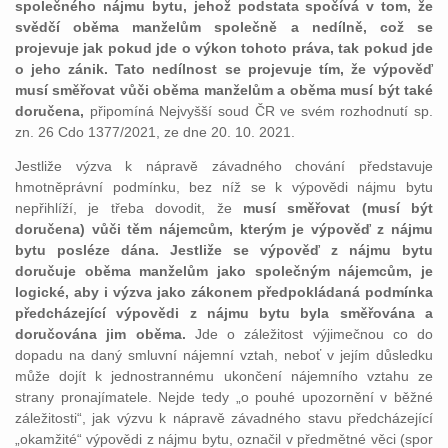
společného nájmu bytu, jehož podstata spočívá v tom, že
svědčí oběma manželům společně a nedílně, což se
projevuje jak pokud jde o výkon tohoto práva, tak pokud jde
o jeho zánik. Tato nedílnost se projevuje tím, že výpověď
musí směřovat vůči oběma manželům a oběma musí být také
doručena,
připomíná Nejvyšší soud ČR ve svém rozhodnutí sp.
zn. 26 Cdo 1377/2021, ze dne 20. 10. 2021.
Jestliže výzva k nápravě závadného chování představuje
hmotněprávní podmínku, bez níž se k výpovědi nájmu bytu
nepřihlíží, je třeba dovodit, že
musí směřovat (musí být
doručena) vůči těm nájemcům, kterým je výpověď z nájmu
bytu posléze dána.
Jestliže se výpověď z nájmu bytu
doručuje oběma manželům jako společným nájemcům, je
logické, aby i výzva jako zákonem předpokládaná podmínka
předcházející výpovědi z nájmu bytu byla směřována a
doručována jim oběma.
Jde o záležitost výjimečnou co do
dopadu na daný smluvní nájemní vztah, neboť v jejím důsledku
může dojít k jednostrannému ukončení nájemního vztahu ze
strany pronajímatele. Nejde tedy „o pouhé upozornění v běžné
záležitosti“, jak výzvu k nápravě závadného stavu předcházející
„okamžité“ výpovědi z nájmu bytu, označil v předmětné věci (spor