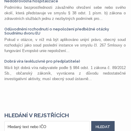
Nedobrovolná hospitalizace
Podmínku bezprostřednosti závažného ohrožení sebe nebo svého
okolí, která představuje ve smyslu § 38 odst. 1 písm. b) zákona o
zdravotních službách jednu z nezbytných podmínek pro...
Odůvodnění rozhodnutí o nepoložení předběžné otázky
Soudnímu dvoru EU
Pokud v otázce, v níž má být aplikováno unijní právo, obecný soud
rozhodující jako soud poslední instance ve smyslu čl. 267 Smlouvy o
fungování Evropské unie nepoložení...
Dobrá víra (exkluzivně pro předplatitele)
Má-li být dobrá víra nabyvatele podle § 984 odst. 1 zákona č. 89/2012
Sb., občanský zákoník, vyvrácena z důvodu nedostatečné
investigativní aktivity, musí obecný soud ústavně...
HLEDÁNÍ V REJSTŘÍCÍCH