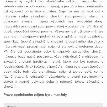
nájemce byt vyklidit bez zbytečného odkladu, nejpozději do
jednoho měsíce od skončení nájmu), a jen při jejím splnění může
být výpověď oprávněná a platná. Nájemce má tak možnost k
nápravě svého závadného chování (protiprávního stavu) a
odvrácení skončení nájmu výpovědí bez výpovědní doby;
napraví-li své chování (protiprávní stav) v poskytnuté (přiměřené)
době, výpovědní důvod pomine. Výzva nemusí být písemná, ale
aby tato hmotněprávní podmínka byla splněna, musí obsahovat
specifikaci (popis) závadného chování (protiprávního stavu) a k
nápravě musí pronajímatel nájemci stanovit přiměřenou dobu.
Přiměřenost poskytnuté doby k nápravě závadného chování
nájemce bude nutné posuzovat vždy individuálně s ohledem na
závadné chování (protiprávní stav), které má být napraveno
(odstraněno). Jinak řečeno, výpověď z nájmu bytu bez výpovědní
doby může tedy dát pronajímatel nájemci teprve poté, co ho
řádně vyzval k odstranění závadného chování (protiprávního
stavu) a marně uplynula doba k nápravě tohoto závadného
chování.
Právo společného nájmu bytu manžely