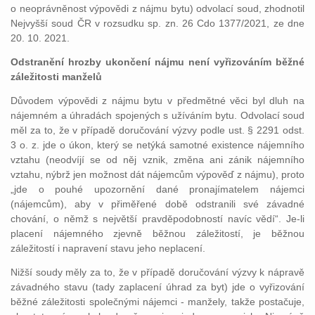
o neoprávněnost výpovědi z nájmu bytu) odvolací soud, zhodnotil
Nejvyšší soud ČR v rozsudku sp. zn. 26 Cdo 1377/2021, ze dne
20. 10. 2021.
Odstranění hrozby ukončení nájmu není vyřizováním běžné
záležitosti manželů
Důvodem výpovědi z nájmu bytu v předmětné věci byl dluh na
nájemném a úhradách spojených s užíváním bytu. Odvolací soud
měl za to, že v případě doručování výzvy podle ust. § 2291 odst.
3 o. z. jde o úkon, který se netýká samotné existence nájemního
vztahu (neodvíjí se od něj vznik, změna ani zánik nájemního
vztahu, nýbrž jen možnost dát nájemcům výpověď z nájmu), proto
„jde o pouhé upozornění dané pronajímatelem nájemci
(nájemcům), aby v přiměřené době odstranili své závadné
chování, o němž s největší pravděpodobností navíc vědí“. Je-li
placení nájemného zjevně běžnou záležitostí, je běžnou
záležitostí i napravení stavu jeho neplacení.
Nižší soudy měly za to, že v případě doručování výzvy k nápravě
závadného stavu (tady zaplacení úhrad za byt) jde o vyřizování
běžné záležitosti společnými nájemci - manžely, takže postačuje,