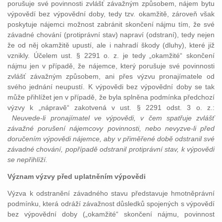
porušuje své povinnosti zvlášť závažným způsobem, nájem bytu
výpovědí bez výpovědní doby, tedy tzv. okamžitě, zároveň však
poskytuje nájemci možnost zabránit skončení nájmu tím, že své
závadné chování (protiprávní stav) napraví (odstraní), tedy nejen
že od něj okamžitě upustí, ale i nahradí škody (dluhy), které již
vznikly. Účelem ust. § 2291 o. z. je tedy „okamžité“ skončení
nájmu jen v případě, že nájemce, který porušuje své povinnosti
zvlášť závažným způsobem, ani přes výzvu pronajímatele od
svého jednání neupustí. K výpovědi bez výpovědní doby se tak
může přihlížet jen v případě, že byla splněna podmínka předchozí
výzvy k „nápravě“ zakotvená v ust. § 2291 odst. 3 o. z.:
Neuvede-li pronajímatel ve výpovědi, v čem spatřuje zvlášť
závažné porušení nájemcovy povinnosti, nebo nevyzve-li před
doručením výpovědi nájemce, aby v přiměřené době odstranil své
závadné chování, popřípadě odstranil protiprávní stav, k výpovědi
se nepřihlíží.
Význam výzvy před uplatněním výpovědi
Výzva k odstranění závadného stavu představuje hmotněprávní
podmínku, která odráží závažnost důsledků spojených s výpovědí
bez výpovědní doby („okamžité“ skončení nájmu, povinnost