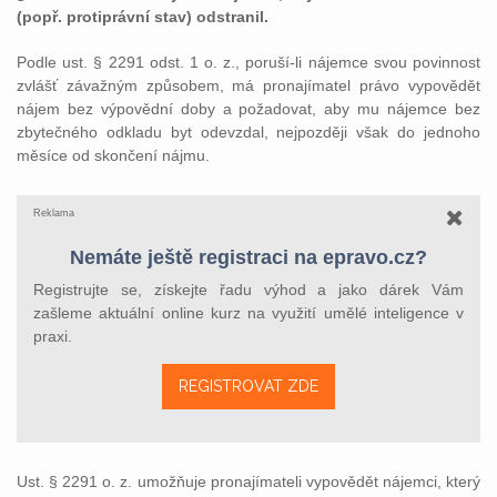
(popř. protiprávní stav) odstranil.
Podle ust. § 2291 odst. 1 o. z., poruší-li nájemce svou povinnost
zvlášť závažným způsobem, má pronajímatel právo vypovědět
nájem bez výpovědní doby a požadovat, aby mu nájemce bez
zbytečného odkladu byt odevzdal, nejpozději však do jednoho
měsíce od skončení nájmu.
Reklama
Nemáte ještě registraci na epravo.cz?
Registrujte se, získejte řadu výhod a jako dárek Vám
zašleme aktuální online kurz na využití umělé inteligence v
praxi.
REGISTROVAT ZDE
Ust. § 2291 o. z. umožňuje pronajímateli vypovědět nájemci, který