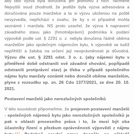
aby tato výzva byla doručena jen jednomu z nich. Nicméně
Nejvyšší soud zhodnotil, že jestliže byla výzva adresována a
doručována pouze manželce a ta si výzvu uloženou na poště
nevyzvedla, nepřichází v úvahu, že by s ní případně mohla
seznámit i manžela. NS proto uzavřel, že výzva k napravení
závadného stavu jako (hmotněprávní) podmínka k podání
výpovědi podle ust. § 2291 o. z. nebyla doručena řádně oběma
manželům jako společným nájemcům bytu, k výpovědi se tudíž
nepřihlíží a žaloba na určení její neoprávněnosti je důvodná.
Výzvu dle ust. § 2291 odst. 3 o. z. (aby nájemci bytu v
přiměřené době odstranili své závadné chování, popřípadě
odstranili protiprávní stav) je třeba v případě společného
nájmu bytu manžely oznámit nebo doručit oběma manželům,
plyne z rozsudku sp. zn. 26 Cdo 1377/2021, ze dne 20. 10.
2021.
Postavení manželů jako nerozlučných společníků
V této souvislosti připomeňme, že
p
rojevem postavení manželů
- společných nájemců bytu jako nerozlučných společníků je
pak v oblasti procesního práva i to, že musí být oba
účastníky řízení o přezkum oprávněnosti výpovědi z nájmu