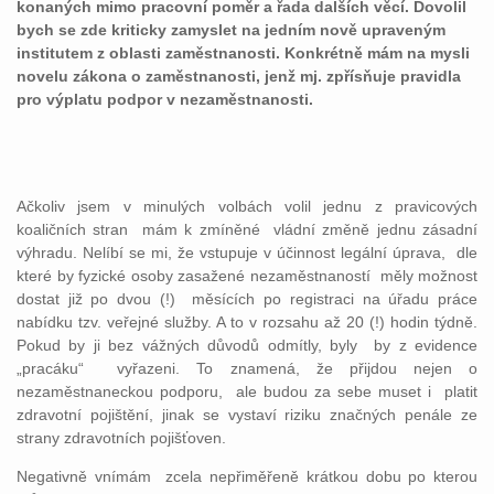
konaných mimo pracovní poměr a řada dalších věcí. Dovolil
bych se zde kriticky zamyslet na jedním nově upraveným
institutem z oblasti zaměstnanosti. Konkrétně mám na mysli
novelu zákona o zaměstnanosti, jenž mj. zpřísňuje pravidla
pro výplatu podpor v nezaměstnanosti.
Ačkoliv jsem v minulých volbách volil jednu z pravicových
koaličních stran mám k zmíněné vládní změně jednu zásadní
výhradu. Nelíbí se mi, že vstupuje v účinnost legální úprava, dle
které by fyzické osoby zasažené nezaměstnaností měly možnost
dostat již po dvou (!) měsících po registraci na úřadu práce
nabídku tzv. veřejné služby. A to v rozsahu až 20 (!) hodin týdně.
Pokud by ji bez vážných důvodů odmítly, byly by z evidence
„pracáku“ vyřazeni. To znamená, že přijdou nejen o
nezaměstnaneckou podporu, ale budou za sebe muset i platit
zdravotní pojištění, jinak se vystaví riziku značných penále ze
strany zdravotních pojišťoven.
Negativně vnímám zcela nepřiměřeně krátkou dobu po kterou