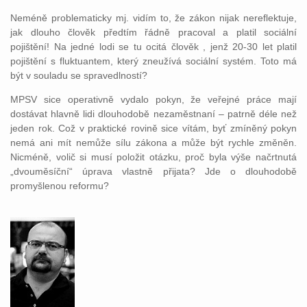
Neméně problematicky mj. vidím to, že zákon nijak nereflektuje,
jak dlouho člověk předtím řádně pracoval a platil sociální
pojištění! Na jedné lodi se tu ocitá člověk , jenž 20-30 let platil
pojištění s fluktuantem, který zneužívá sociální systém. Toto má
být v souladu se spravedlností?
MPSV sice operativně vydalo pokyn, že veřejné práce mají
dostávat hlavně lidi dlouhodobě nezaměstnaní – patrně déle než
jeden rok. Což v praktické rovině sice vítám, byť zmíněný pokyn
nemá ani mít nemůže sílu zákona a může být rychle změněn.
Nicméně, volič si musí položit otázku, proč byla výše načrtnutá
„dvouměsíční“ úprava vlastně přijata? Jde o dlouhodobě
promyšlenou reformu?