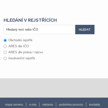
HLEDÁNÍ V REJSTŘÍCÍCH
Obchodní rejstřík
ARES dle IČO
ARES dle jména / názvu
Insolvenční rejstřík
mapa serveru
o nás
reklama
podmínky provozu
kontakty