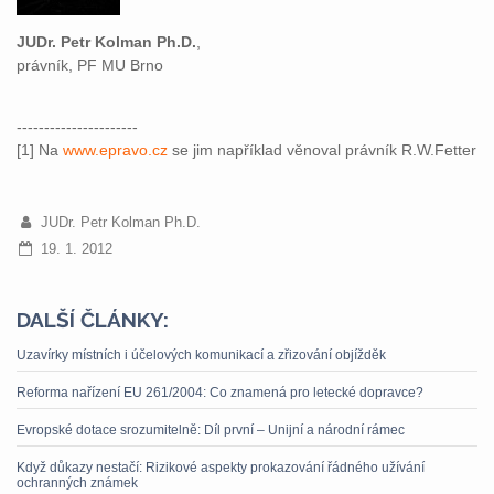
JUDr. Petr Kolman Ph.D.
,
právník, PF MU Brno
----------------------
[1] Na
www.epravo.cz
se jim například věnoval právník R.W.Fetter
JUDr. Petr Kolman Ph.D.
19. 1. 2012
DALŠÍ ČLÁNKY:
Uzavírky místních i účelových komunikací a zřizování objížděk
Reforma nařízení EU 261/2004: Co znamená pro letecké dopravce?
Evropské dotace srozumitelně: Díl první – Unijní a národní rámec
Když důkazy nestačí: Rizikové aspekty prokazování řádného užívání
ochranných známek