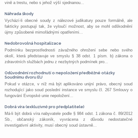
vině a trestu, nebo s jehož výší sjednanou...
Náhrada škody
Vychází-li obecné soudy z nálezové judikatury pouze formálně, ale
fakticky postupují tak, že vyloučí možnost, aby se mohl odškodnění
újmy způsobené mimořádnými opatřeními...
Nedobrovolná hospitalizace
Podmínku bezprostřednosti závažného ohrožení sebe nebo svého
okolí, která představuje ve smyslu § 38 odst. 1 písm. b) zákona o
zdravotních službách jednu z nezbytných podmínek pro...
Odůvodnění rozhodnutí o nepoložení předběžné otázky
Soudnímu dvoru EU
Pokud v otázce, v níž má být aplikováno unijní právo, obecný soud
rozhodující jako soud poslední instance ve smyslu čl. 267 Smlouvy o
fungování Evropské unie nepoložení...
Dobrá víra (exkluzivně pro předplatitele)
Má-li být dobrá víra nabyvatele podle § 984 odst. 1 zákona č. 89/2012
Sb., občanský zákoník, vyvrácena z důvodu nedostatečné
investigativní aktivity, musí obecný soud ústavně...