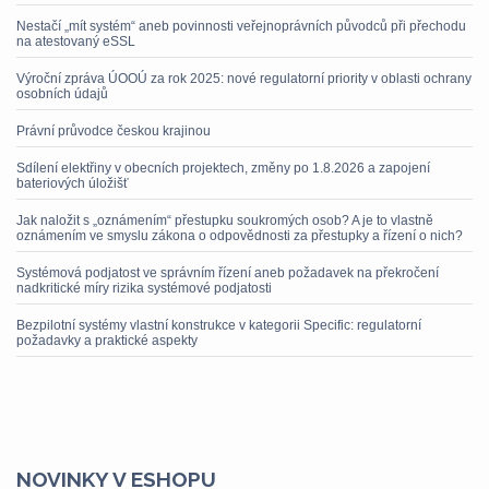
Nestačí „mít systém“ aneb povinnosti veřejnoprávních původců při přechodu
na atestovaný eSSL
Výroční zpráva ÚOOÚ za rok 2025: nové regulatorní priority v oblasti ochrany
osobních údajů
Právní průvodce českou krajinou
Sdílení elektřiny v obecních projektech, změny po 1.8.2026 a zapojení
bateriových úložišť
Jak naložit s „oznámením“ přestupku soukromých osob? A je to vlastně
oznámením ve smyslu zákona o odpovědnosti za přestupky a řízení o nich?
Systémová podjatost ve správním řízení aneb požadavek na překročení
nadkritické míry rizika systémové podjatosti
Bezpilotní systémy vlastní konstrukce v kategorii Specific: regulatorní
požadavky a praktické aspekty
NOVINKY V ESHOPU