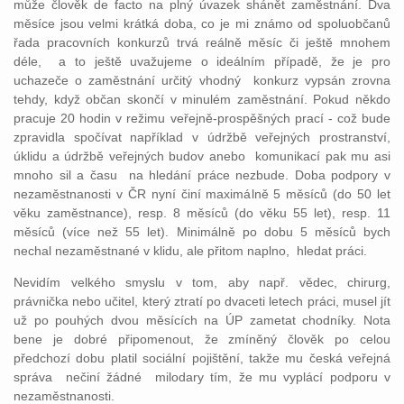
může člověk de facto na plný úvazek shánět zaměstnání. Dva
měsíce jsou velmi krátká doba, co je mi známo od spoluobčanů
řada pracovních konkurzů trvá reálně měsíc či ještě mnohem
déle, a to ještě uvažujeme o ideálním případě, že je pro
uchazeče o zaměstnání určitý vhodný konkurz vypsán zrovna
tehdy, když občan skončí v minulém zaměstnání. Pokud někdo
pracuje 20 hodin v režimu veřejně-prospěšných prací - což bude
zpravidla spočívat například v údržbě veřejných prostranství,
úklidu a údržbě veřejných budov anebo komunikací pak mu asi
mnoho sil a času na hledání práce nezbude. Doba podpory v
nezaměstnanosti v ČR nyní činí maximálně 5 měsíců (do 50 let
věku zaměstnance), resp. 8 měsíců (do věku 55 let), resp. 11
měsíců (více než 55 let). Minimálně po dobu 5 měsíců bych
nechal nezaměstnané v klidu, ale přitom naplno, hledat práci.
Nevidím velkého smyslu v tom, aby např. vědec, chirurg,
právnička nebo učitel, který ztratí po dvaceti letech práci, musel jít
už po pouhých dvou měsících na ÚP zametat chodníky. Nota
bene je dobré připomenout, že zmíněný člověk po celou
předchozí dobu platil sociální pojištění, takže mu česká veřejná
správa nečiní žádné milodary tím, že mu vyplácí podporu v
nezaměstnanosti.