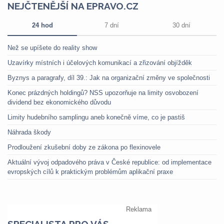
NEJČTENĚJŠÍ NA EPRAVO.CZ
24 hod
7 dní
30 dní
Než se upíšete do reality show
Uzavírky místních i účelových komunikací a zřizování objížděk
Byznys a paragrafy, díl 39.: Jak na organizační změny ve společnosti
Konec prázdných holdingů? NSS upozorňuje na limity osvobození
dividend bez ekonomického důvodu
Limity hudebního samplingu aneb konečně víme, co je pastiš
Náhrada škody
Prodloužení zkušební doby ze zákona po flexinovele
Aktuální vývoj odpadového práva v České republice: od implementace
evropských cílů k praktickým problémům aplikační praxe