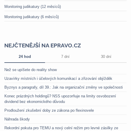
Monitoring judikatury (12 měsíců)
Monitoring judikatury (6 měsíců)
NEJČTENĚJŠÍ NA EPRAVO.CZ
24 hod
7 dní
30 dní
Než se upíšete do reality show
Uzavírky místních i účelových komunikací a zřizování objížděk
Byznys a paragrafy, díl 39.: Jak na organizační změny ve společnosti
Konec prázdných holdingů? NSS upozorňuje na limity osvobození
dividend bez ekonomického důvodu
Prodloužení zkušební doby ze zákona po flexinovele
Náhrada škody
Rekordní pokuta pro TEMU a nový celní režim pro levné zásilky ze