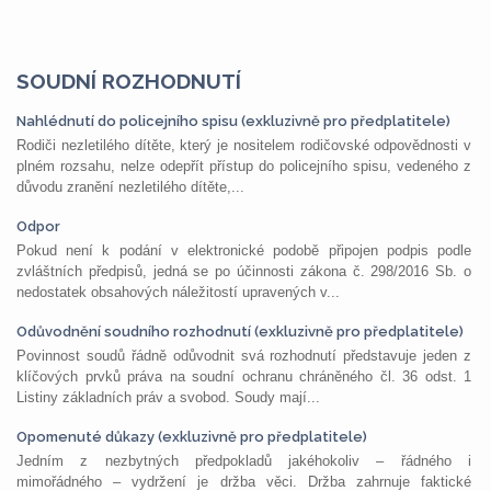
SOUDNÍ ROZHODNUTÍ
Nahlédnutí do policejního spisu (exkluzivně pro předplatitele)
Rodiči nezletilého dítěte, který je nositelem rodičovské odpovědnosti v
plném rozsahu, nelze odepřít přístup do policejního spisu, vedeného z
důvodu zranění nezletilého dítěte,...
Odpor
Pokud není k podání v elektronické podobě připojen podpis podle
zvláštních předpisů, jedná se po účinnosti zákona č. 298/2016 Sb. o
nedostatek obsahových náležitostí upravených v...
Odůvodnění soudního rozhodnutí (exkluzivně pro předplatitele)
Povinnost soudů řádně odůvodnit svá rozhodnutí představuje jeden z
klíčových prvků práva na soudní ochranu chráněného čl. 36 odst. 1
Listiny základních práv a svobod. Soudy mají...
Opomenuté důkazy (exkluzivně pro předplatitele)
Jedním z nezbytných předpokladů jakéhokoliv – řádného i
mimořádného – vydržení je držba věci. Držba zahrnuje faktické