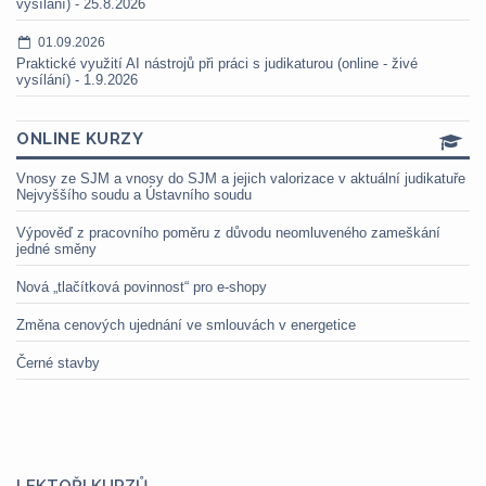
vysílání) - 25.8.2026
01.09.2026
Praktické využití AI nástrojů při práci s judikaturou (online - živé
vysílání) - 1.9.2026
ONLINE KURZY
Vnosy ze SJM a vnosy do SJM a jejich valorizace v aktuální judikatuře
Nejvyššího soudu a Ústavního soudu
Výpověď z pracovního poměru z důvodu neomluveného zameškání
jedné směny
Nová „tlačítková povinnost“ pro e-shopy
Změna cenových ujednání ve smlouvách v energetice
Černé stavby