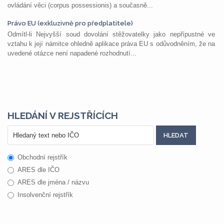
ovládání věci (corpus possessionis) a současně...
Právo EU (exkluzivně pro předplatitele)
Odmítl-li Nejvyšší soud dovolání stěžovatelky jako nepřípustné ve
vztahu k její námitce ohledně aplikace práva EU s odůvodněním, že na
uvedené otázce není napadené rozhodnutí...
HLEDÁNÍ V REJSTŘÍCÍCH
Obchodní rejstřík
ARES dle IČO
ARES dle jména / názvu
Insolvenční rejstřík