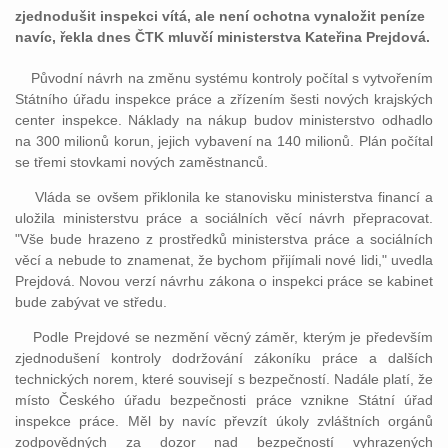
zjednodušit inspekci vítá, ale není ochotna vynaložit peníze
navíc, řekla dnes ČTK mluvčí ministerstva Kateřina Prejdová.
Původní návrh na změnu systému kontroly počítal s vytvořením
Státního úřadu inspekce práce a zřízením šesti nových krajských
center inspekce. Náklady na nákup budov ministerstvo odhadlo
na 300 milionů korun, jejich vybavení na 140 milionů. Plán počítal
se třemi stovkami nových zaměstnanců.
Vláda se ovšem přiklonila ke stanovisku ministerstva financí a
uložila ministerstvu práce a sociálních věcí návrh přepracovat.
"Vše bude hrazeno z prostředků ministerstva práce a sociálních
věcí a nebude to znamenat, že bychom přijímali nové lidi," uvedla
Prejdová. Novou verzí návrhu zákona o inspekci práce se kabinet
bude zabývat ve středu.
Podle Prejdové se nezmění věcný záměr, kterým je především
zjednodušení kontroly dodržování zákoníku práce a dalších
technických norem, které souvisejí s bezpečností. Nadále platí, že
místo Českého úřadu bezpečnosti práce vznikne Státní úřad
inspekce práce. Měl by navíc převzít úkoly zvláštních orgánů
zodpovědných za dozor nad bezpečností vyhrazených