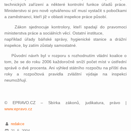
technických zařízení a některé kontrolní funkce úřadů práce.
Ministerstvo si pro nově vytvářenou síť musí vystačit s pobočkami
a zaměstnanci, kteří již v oblasti inspekce práce působí.
Zákon sjednocuje kontrolory, kteří spadají do pravomoci
ministerstva práce a sociálních věcí. Ostatní instituce,
například úřady báňské správy, hygienické stanice a drážní
inspekce, by zatím zůstaly samostatné.
Původní návrh byl v rozporu s rozhodnutím vládní koalice o
tom, že se do roku 2006 každoročně sníží počet míst v ústřední
správě o dvě procenta. Ani výhled státního rozpočtu na příští dva
roky a rozpočtová pravidla zvláštní výdaje na inspekci
neumožňují.
© EPRAVO.CZ – Sbírka zákonů, judikatura, právo |
www.epravo.cz
redakce
21. 5. 2004