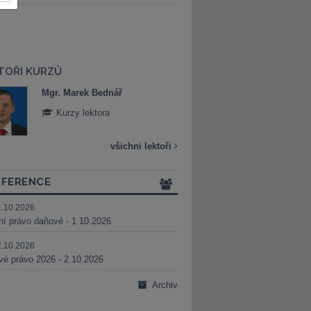
TOŘI KURZŮ
Mgr. Marek Bednář
Mgr. Veronika 
Kurzy lektora
Kurzy lektora
všichni lektoři
FERENCE
1.10.2026
ní právo daňové - 1.10.2026
2.10.2026
é právo 2026 - 2.10.2026
Archiv