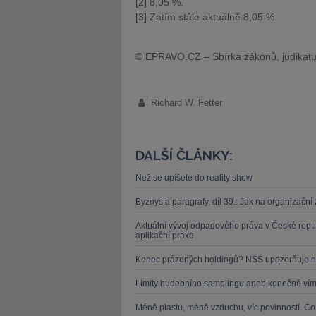
[2] 8,05 %.
[3] Zatím stále aktuálně 8,05 %.
© EPRAVO.CZ – Sbírka zákonů, judikatu
Richard W. Fetter
DALŠÍ ČLÁNKY:
Než se upíšete do reality show
Byznys a paragrafy, díl 39.: Jak na organizačn
Aktuální vývoj odpadového práva v České repu
aplikační praxe
Konec prázdných holdingů? NSS upozorňuje n
Limity hudebního samplingu aneb konečně víme
Méně plastu, méně vzduchu, víc povinností. C