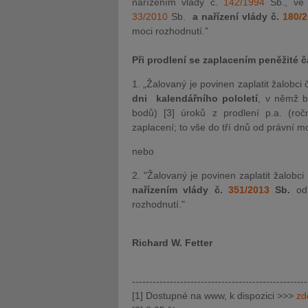
nařízením vlády č.
142/1994
Sb., ve 
33/2010
Sb.
a nařízení vlády č.
180/
moci rozhodnutí."
Při prodlení se zaplacením peněžité 
1. „Žalovaný je povinen zaplatit žalobci čá
dni kalendářního pololetí
, v němž b
bodů) [3] úroků z prodlení p.a. (ročně)
zaplacení; to vše do tří dnů od právní m
nebo
2. "Žalovaný je povinen zaplatit žalobci č
nařízením vlády č.
351/2013
Sb.
od 
rozhodnutí."
Richard W. Fetter
---------------------------------------------------
[1] Dostupné na www, k dispozici >>>
zd