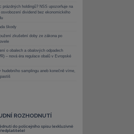
c prázdných holdingů? NSS upozorňuje na
y osvobození dividend bez ekonomického
du
ada škody
oužení zkušební doby ze zákona po
novele
ení o obalech a obalových odpadech
) – nová éra regulace obalů v Evropské
y hudebního samplingu aneb konečně víme,
 pastiš
UDNÍ ROZHODNUTÍ
édnutí do policejního spisu (exkluzivně
předplatitele)