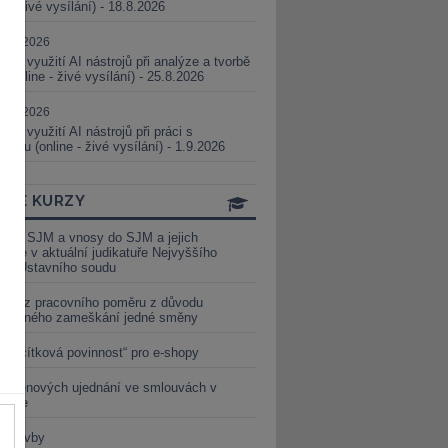
ne - živé vysílání) - 18.8.2026
5.08.2026
ické využití AI nástrojů při analýze a tvorbě
 (online - živé vysílání) - 25.8.2026
1.09.2026
ické využití AI nástrojů při práci s
aturou (online - živé vysílání) - 1.9.2026
INE KURZY
y ze SJM a vnosy do SJM a jejich
izace v aktuální judikatuře Nejvyššího
u a Ústavního soudu
věď z pracovního poměru z důvodu
luveného zameškání jedné směny
„tlačítková povinnost“ pro e-shopy
a cenových ujednání ve smlouvách v
etice
é stavby