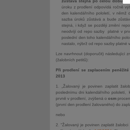
zůstává stejná po celou dobu (za
úroku z prodlení odpovídá ročně vý
den kalendářního pololetí, v němž 
sazba úroků zůstává a bude zůstáva
stejná, i když se později změní rep
neodvíjí od repo sazby platné v prvn
poslední den toho kalendářního polol
JUDr. Tomáš Nielsen
JUDr. Tom
nastalo, nýbrž od repo sazby platné v
Kurzy lektora
Kurzy le
Lze navrhnout (doporučit) následující 
(žalobních petitů):
Při prodlení se zaplacením peněžité
2013
1. „Žalovaný je povinen zaplatit žalobc
poslednímu dni kalendářního pololetí, 
prvně v prodlení, zvýšená o
osm
procentn
(první den prodlení žalovaného) do zapla
nebo
2. "Žalovaný je povinen zaplatit žalobci č