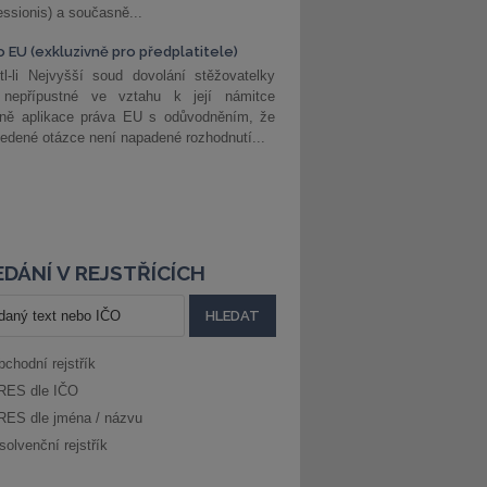
ssionis) a současně...
o EU (exkluzivně pro předplatitele)
l-li Nejvyšší soud dovolání stěžovatelky
 nepřípustné ve vztahu k její námitce
dně aplikace práva EU s odůvodněním, že
edené otázce není napadené rozhodnutí...
DÁNÍ V REJSTŘÍCÍCH
bchodní rejstřík
RES dle IČO
RES dle jména / názvu
solvenční rejstřík