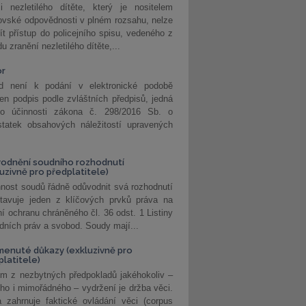
i nezletilého dítěte, který je nositelem
ovské odpovědnosti v plném rozsahu, nelze
ít přístup do policejního spisu, vedeného z
u zranění nezletilého dítěte,...
or
d není k podání v elektronické podobě
jen podpis podle zvláštních předpisů, jedná
o účinnosti zákona č. 298/2016 Sb. o
statek obsahových náležitostí upravených
odnění soudního rozhodnutí
luzivně pro předplatitele)
nost soudů řádně odůvodnit svá rozhodnutí
stavuje jeden z klíčových prvků práva na
í ochranu chráněného čl. 36 odst. 1 Listiny
dních práv a svobod. Soudy mají...
enuté důkazy (exkluzivně pro
platitele)
m z nezbytných předpokladů jakéhokoliv –
ho i mimořádného – vydržení je držba věci.
 zahrnuje faktické ovládání věci (corpus