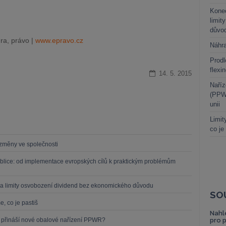
Kone
limit
důvo
ra, právo |
www.epravo.cz
Náhr
Prodl
flexi
14. 5. 2015
Naříz
(PPWR
unii
Limit
co je
í změny ve společnosti
blice: od implementace evropských cílů k praktickým problémům
a limity osvobození dividend bez ekonomického důvodu
SO
, co je pastiš
Nahl
o přináší nové obalové nařízení PPWR?
pro 