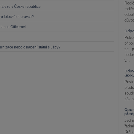
Rodič
nálezu v České republice
rodič
odepř
o letecké dopravce?
důvod
iance Officerovi
Odp
Poku
připo
rnizace nebo oslabení státní služby?
se p
nedo
v...
Odův
(exk
Povin
před
soudn
zákla
Opom
před
Jední
řádné
Držba