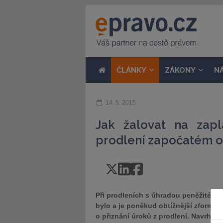
ČLÁNKY
ZÁKONY
N
14. 5. 2015
Jak žalovat na zapla
prodlení započatém od 
Při prodleních s úhradou peněžitého 
bylo a je poněkud obtížnější zformul
o přiznání úroků z prodlení. Navrhli