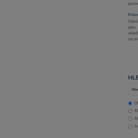
posse
Práv
Odmít
jako
ohle
na uv
HLE
O
A
A
In