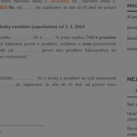
znění nařízení vlády č.
163/2005
Sb., nařízení vlády č.
MAG
2013
Sb.
od ......... do zaplacení, to vše do tří dnů od právní
AI pr
částky vzniklém (započatém) od 1. 1. 2014
Monit
stku ................ Kč s ......... % (repo sazba ČNB
k prvnímu
Monit
yl žalovaný prvně v prodlení, zvýšená o
osm
procentních
Monit
 od ................... (první den prodlení žalovaného) do
oci rozhodnutí."
ástku .................. Kč s úroky z prodlení ve výši stanovené
NE
......... do zaplacení, to vše do tří dnů od právní moci
Než s
Uzaví
zřizo
-----------------------------
Byzny
e
.
změn