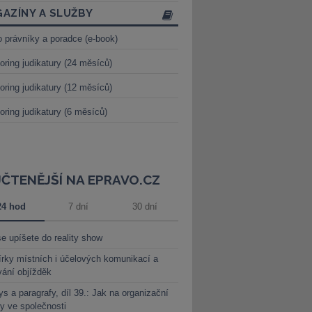
AZÍNY A SLUŽBY
o právníky a poradce (e-book)
oring judikatury (24 měsíců)
oring judikatury (12 měsíců)
oring judikatury (6 měsíců)
JČTENĚJŠÍ NA EPRAVO.CZ
24 hod
7 dní
30 dní
e upíšete do reality show
rky místních i účelových komunikací a
vání objížděk
s a paragrafy, díl 39.: Jak na organizační
y ve společnosti