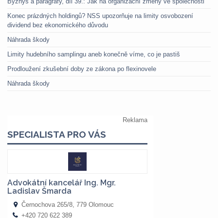
Byznys a paragrafy, díl 39.: Jak na organizační změny ve společnosti
Konec prázdných holdingů? NSS upozorňuje na limity osvobození
dividend bez ekonomického důvodu
Náhrada škody
Limity hudebního samplingu aneb konečně víme, co je pastiš
Prodloužení zkušební doby ze zákona po flexinovele
Náhrada škody