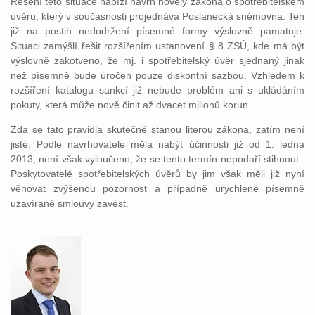
Řešení této situace nabízí návrh novely zákona o spotřebitelském
úvěru, který v současnosti projednává Poslanecká sněmovna. Ten
již na postih nedodržení písemné formy výslovně pamatuje.
Situaci zamýšlí řešit rozšířením ustanovení § 8 ZSÚ, kde má být
výslovně zakotveno, že mj. i spotřebitelský úvěr sjednaný jinak
než písemně bude úročen pouze diskontní sazbou. Vzhledem k
rozšíření katalogu sankcí již nebude problém ani s ukládáním
pokuty, která může nově činit až dvacet milionů korun.
Zda se tato pravidla skutečně stanou literou zákona, zatím není
jisté. Podle navrhovatele měla nabýt účinnosti již od 1. ledna
2013; není však vyloučeno, že se tento termín nepodaří stihnout.
Poskytovatelé spotřebitelských úvěrů by jim však měli již nyní
věnovat zvýšenou pozornost a případně urychleně písemně
uzavírané smlouvy zavést.