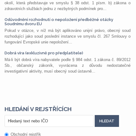
okolí, která představuje ve smyslu § 38 odst. 1 písm. b) zákona o
zdravotních službách jednu z nezbytných podmínek pro...
Odůvodnění rozhodnutí o nepoložení předběžné otázky
Soudnímu dvoru EU
Pokud v otázce, v níž má být aplikováno unijní právo, obecný soud
rozhodující jako soud poslední instance ve smyslu čl. 267 Smlouvy o
fungování Evropské unie nepoložení...
Dobrá víra (exkluzivně pro předplatitele)
Má-li být dobrá víra nabyvatele podle § 984 odst. 1 zákona č. 89/2012
Sb., občanský zákoník, vyvrácena z důvodu nedostatečné
investigativní aktivity, musí obecný soud ústavně...
HLEDÁNÍ V REJSTŘÍCÍCH
Obchodní rejstřík