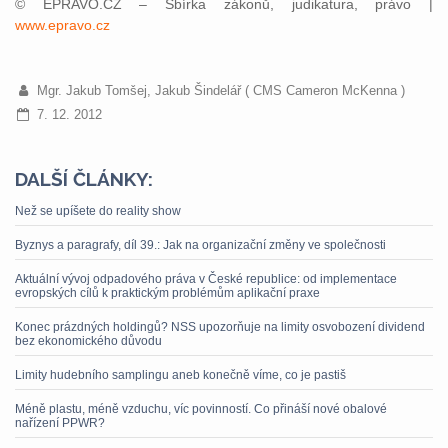
© EPRAVO.CZ – Sbírka zákonů, judikatura, právo |
www.epravo.cz
Mgr. Jakub Tomšej, Jakub Šindelář ( CMS Cameron McKenna )
7. 12. 2012
DALŠÍ ČLÁNKY:
Než se upíšete do reality show
Byznys a paragrafy, díl 39.: Jak na organizační změny ve společnosti
Aktuální vývoj odpadového práva v České republice: od implementace
evropských cílů k praktickým problémům aplikační praxe
Konec prázdných holdingů? NSS upozorňuje na limity osvobození dividend
bez ekonomického důvodu
Limity hudebního samplingu aneb konečně víme, co je pastiš
Méně plastu, méně vzduchu, víc povinností. Co přináší nové obalové
nařízení PPWR?