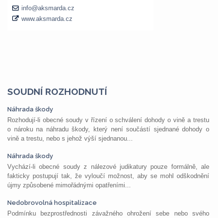
SOUDNÍ ROZHODNUTÍ
Náhrada škody
Rozhodují-li obecné soudy v řízení o schválení dohody o vině a trestu
o nároku na náhradu škody, který není součástí sjednané dohody o
vině a trestu, nebo s jehož výší sjednanou...
Náhrada škody
Vychází-li obecné soudy z nálezové judikatury pouze formálně, ale
fakticky postupují tak, že vyloučí možnost, aby se mohl odškodnění
újmy způsobené mimořádnými opatřeními...
Nedobrovolná hospitalizace
Podmínku bezprostřednosti závažného ohrožení sebe nebo svého