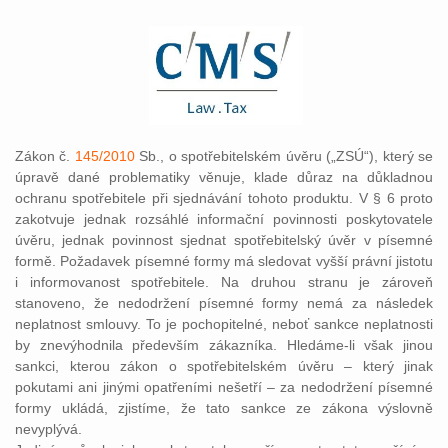
Zákon č.
145/2010
Sb., o spotřebitelském úvěru („ZSÚ“), který se
úpravě dané problematiky věnuje, klade důraz na důkladnou
ochranu spotřebitele při sjednávání tohoto produktu. V § 6 proto
zakotvuje jednak rozsáhlé informační povinnosti poskytovatele
úvěru, jednak povinnost sjednat spotřebitelský úvěr v písemné
formě. Požadavek písemné formy má sledovat vyšší právní jistotu
i informovanost spotřebitele. Na druhou stranu je zároveň
stanoveno, že nedodržení písemné formy nemá za následek
neplatnost smlouvy. To je pochopitelné, neboť sankce neplatnosti
by znevýhodnila především zákazníka. Hledáme-li však jinou
sankci, kterou zákon o spotřebitelském úvěru – který jinak
pokutami ani jinými opatřeními nešetří – za nedodržení písemné
formy ukládá, zjistíme, že tato sankce ze zákona výslovně
nevyplývá.