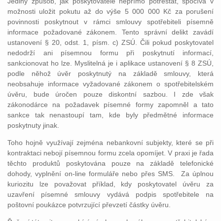
Jediný způsob, jak poskytovatele nepřímo potrestat, spočívá v
možnosti uložit pokutu až do výše 5 000 000 Kč za porušení
povinnosti poskytnout v rámci smlouvy spotřebiteli písemně
informace požadované zákonem. Tento správní delikt zavádí
ustanovení § 20, odst. 1, písm. c) ZSÚ. Čili pokud poskytovatel
nedodrží ani písemnou formu při poskytnutí informací,
sankcionovat ho lze. Myslitelná je i aplikace ustanovení § 8 ZSÚ,
podle něhož úvěr poskytnutý na základě smlouvy, která
neobsahuje informace vyžadované zákonem o spotřebitelském
úvěru, bude úročen pouze diskontní sazbou. I zde však
zákonodárce na požadavek písemné formy zapomněl a tato
sankce tak nenastoupí tam, kde byly předmětné informace
poskytnuty jinak.
Toho hojně využívají zejména nebankovní subjekty, které se při
kontraktaci nebojí písemnou formu zcela opomíjet. V praxi je řada
těchto produktů poskytována pouze na základě telefonické
dohody, vyplnění on-line formuláře nebo přes SMS. Za úplnou
kuriozitu lze považovat příklad, kdy poskytovatel úvěru za
uzavření písemné smlouvy vydává podpis spotřebitele na
poštovní poukázce potvrzující převzetí částky úvěru.