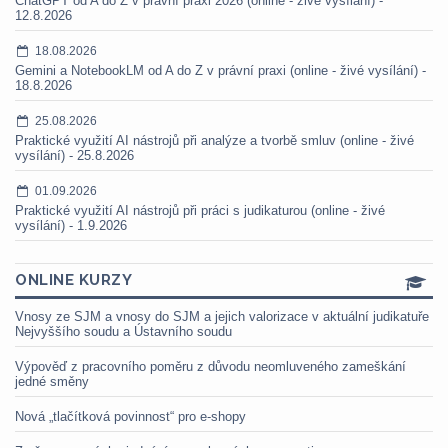
ChatGPT od A do Z v právní praxi 2026 (online - živé vysílání) -
12.8.2026
18.08.2026
Gemini a NotebookLM od A do Z v právní praxi (online - živé vysílání) -
18.8.2026
25.08.2026
Praktické využití AI nástrojů při analýze a tvorbě smluv (online - živé
vysílání) - 25.8.2026
01.09.2026
Praktické využití AI nástrojů při práci s judikaturou (online - živé
vysílání) - 1.9.2026
ONLINE KURZY
Vnosy ze SJM a vnosy do SJM a jejich valorizace v aktuální judikatuře
Nejvyššího soudu a Ústavního soudu
Výpověď z pracovního poměru z důvodu neomluveného zameškání
jedné směny
Nová „tlačítková povinnost“ pro e-shopy