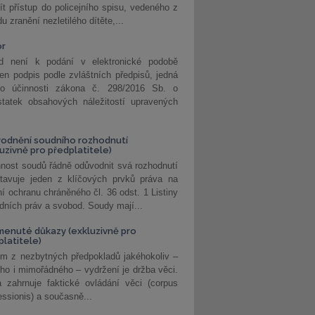
ít přístup do policejního spisu, vedeného z
u zranění nezletilého dítěte,...
or
d není k podání v elektronické podobě
jen podpis podle zvláštních předpisů, jedná
o účinnosti zákona č. 298/2016 Sb. o
statek obsahových náležitostí upravených
odnění soudního rozhodnutí
luzivně pro předplatitele)
nost soudů řádně odůvodnit svá rozhodnutí
stavuje jeden z klíčových prvků práva na
í ochranu chráněného čl. 36 odst. 1 Listiny
dních práv a svobod. Soudy mají...
enuté důkazy (exkluzivně pro
platitele)
m z nezbytných předpokladů jakéhokoliv –
ho i mimořádného – vydržení je držba věci.
 zahrnuje faktické ovládání věci (corpus
ssionis) a současně...