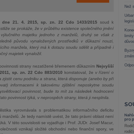
Než s
Urban
legis
 dne 21. 4. 2015, sp. zn. 22 Cdo 1433/2015
soud k
estliže se prokáže, že v průběhu existence společného jmění
Kone
o výlučného majetku jednoho z manželů, druhý se však z
limit
ohledně původu vynaložených prostředků v důkazní nouzi,
důvo
jícího manžela, který má k dotazu soudu sdělit a případně i
Byzny
učný majetek vynaložil
.
změn
Odpo
í povinnosti strany nezatížené břemenem důkazním
Nejvyšší
2011, sp. zn. 22 Cdo 883/2010
konstatoval, že
v řízení o
jistit cenu podniku a strana, která disponuje (anebo by při
vat) informacemi k takovému zjištění neposkytne soudu
ysvětlovací povinnost, bude to mít za následek hodnocení
ato povinnost týká, v neprospěch strany, která ji nesplnila
.
SO
listika vyrovnávala s problematikou informačního deficitu
Nahl
manželů. Je tedy namístě uvést, že tato právní oblast není
pro 
ká. V této souvislosti se vyjadřuje i Prof. JUDr. Josef Macur,
Rodič
polečnosti vznikají složité obchodní nebo finanční spory, ve
rodič