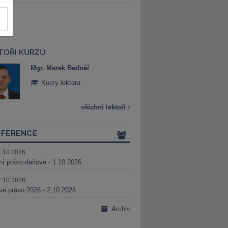
TOŘI KURZŮ
Mgr. Marek Bednář
Mgr. Veronika 
Kurzy lektora
Kurzy lektora
všichni lektoři
FERENCE
1.10.2026
ní právo daňové - 1.10.2026
2.10.2026
é právo 2026 - 2.10.2026
Archiv