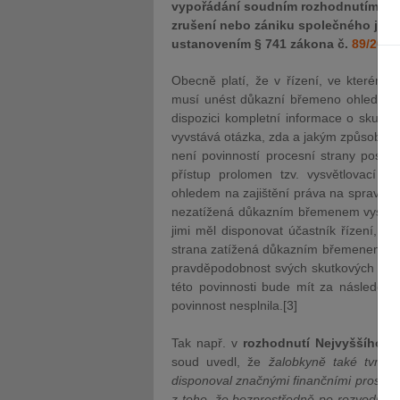
vypořádání soudním rozhodnutím do tří
zrušení nebo zániku společného jměn
ustanovením § 741 zákona č.
89/2012
Obecně platí, že v řízení, ve kterém ú
musí unést důkazní břemeno ohledně tv
dispozici kompletní informace o skute
vyvstává otázka, zda a jakým způsobem 
není povinností procesní strany posky
přístup prolomen tzv. vysvětlovací 
ohledem na zajištění práva na spravedli
nezatížená důkazním břemenem vysvětlu
jimi měl disponovat účastník řízení, kt
strana zatížená důkazním břemenem pře
pravděpodobnost svých skutkových tvrzen
této povinnosti bude mít za následek 
povinnost nesplnila.[3]
Tak např. v
rozhodnutí Nejvyššího s
soud uvedl, že
žalobkyně také tvrdi
disponoval značnými finančními prostře
z toho, že bezprostředně po rozvodu man