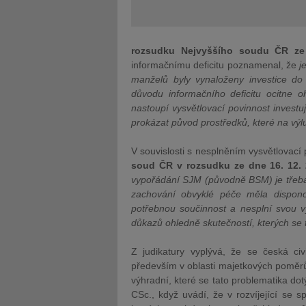
rozsudku Nejvyššího soudu ČR ze
informačnímu deficitu poznamenal, že
j
manželů byly vynaloženy investice d
důvodu informačního deficitu ocitne 
nastoupí vysvětlovací povinnost investu
prokázat původ prostředků, které na výl
V souvislosti s nesplněním vysvětlovac
soud ČR v rozsudku ze dne 16. 12. 
vypořádání SJM (původně BSM) je třeba z
zachování obvyklé péče měla dispono
potřebnou součinnost a nesplní svou v
důkazů ohledně skutečností, kterých se t
Z judikatury vyplývá, že se česká civi
především v oblasti majetkových poměrů 
výhradní, které se tato problematika dotý
CSc., když uvádí, že v rozvíjející se s