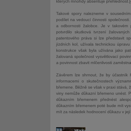
kterých mnohdy absentuje přehlednost.[
Takové spory nalezneme v sousedním 
podílet na vedoucí činnosti společnosti
a odbornosti žalobce. Je v takovém p
potvrdilo skutková tvrzení žalovaných
patentového práva si lze představit s
jízdních kol, užívala technickou úpravu
konstrukce však byla užívána jako pat
žalovaná společnost vysvětlovací povinn
a povinnost zbavit mlčenlivosti zaměstna
Závěrem lze shrnout, že by účastník 
informacemi o skutečnostech význam
břemene. Běžně se však v praxi stává, 
viny nemůže důkazní břemeno unést. Pr
důkazním břemenem přednést alespo
důkazním břemenem poté bude mít vysvě
mít za následek hodnocení důkazu v jej