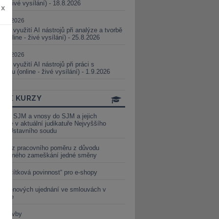
ne - živé vysílání) - 18.8.2026
x
5.08.2026
ické využití AI nástrojů při analýze a tvorbě
 (online - živé vysílání) - 25.8.2026
1.09.2026
ické využití AI nástrojů při práci s
aturou (online - živé vysílání) - 1.9.2026
INE KURZY
y ze SJM a vnosy do SJM a jejich
izace v aktuální judikatuře Nejvyššího
u a Ústavního soudu
věď z pracovního poměru z důvodu
luveného zameškání jedné směny
„tlačítková povinnost“ pro e-shopy
a cenových ujednání ve smlouvách v
etice
é stavby