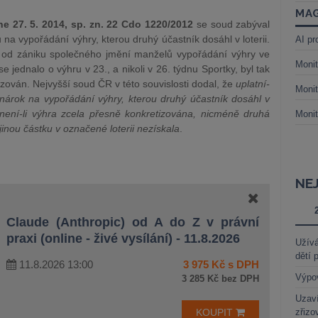
MAG
 27. 5. 2014, sp. zn. 22 Cdo 1220/2012
se soud zabýval
 vypořádání výhry, kterou druhý účastník dosáhl v loterii.
AI pr
tě od zániku společného jmění manželů vypořádání výhry ve
Monit
 jednalo o výhru v 23., a nikoli v 26. týdnu Sportky, byl tak
ován. Nejvyšší soud ČR v této souvislosti dodal, že
uplatní-
Monit
nárok na vypořádání výhry, kterou druhý účastník dosáhl v
, není-li výhra zcela přesně konkretizována, nicméně druhá
Monit
inou částku v označené loterii nezískala
.
NE
Claude (Anthropic) od A do Z v právní
praxi (online - živé vysílání) - 11.8.2026
Užívá
dětí 
11.8.2026 13:00
3 975 Kč s DPH
Výpo
3 285 Kč bez DPH
Uzaví
KOUPIT
zřizo