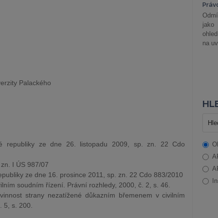
Práv
Odmít
jako
ohle
na uv
verzity Palackého
HLE
é republiky ze dne 26. listopadu 2009, sp. zn. 22 Cdo
O
A
 zn. I ÚS 987/07
A
publiky ze dne 16. prosince 2011, sp. zn. 22 Cdo 883/2010
In
lním soudním řízení. Právní rozhledy, 2000, č. 2, s. 46.
ovinnost strany nezatížené důkazním břemenem v civilním
 5, s. 200.