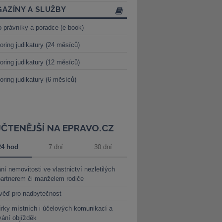
AZÍNY A SLUŽBY
o právníky a poradce (e-book)
oring judikatury (24 měsíců)
oring judikatury (12 měsíců)
oring judikatury (6 měsíců)
JČTENĚJŠÍ NA EPRAVO.CZ
24 hod
7 dní
30 dní
ní nemovitosti ve vlastnictví nezletilých
partnerem či manželem rodiče
věď pro nadbytečnost
rky místních i účelových komunikací a
vání objížděk