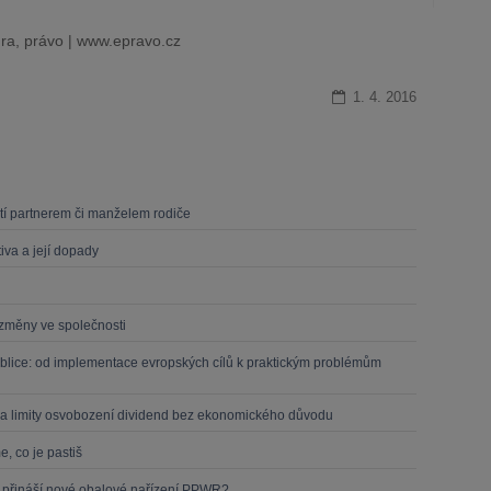
ra, právo | www.epravo.cz
1. 4. 2016
dětí partnerem či manželem rodiče
iva a její dopady
í změny ve společnosti
blice: od implementace evropských cílů k praktickým problémům
a limity osvobození dividend bez ekonomického důvodu
, co je pastiš
o přináší nové obalové nařízení PPWR?