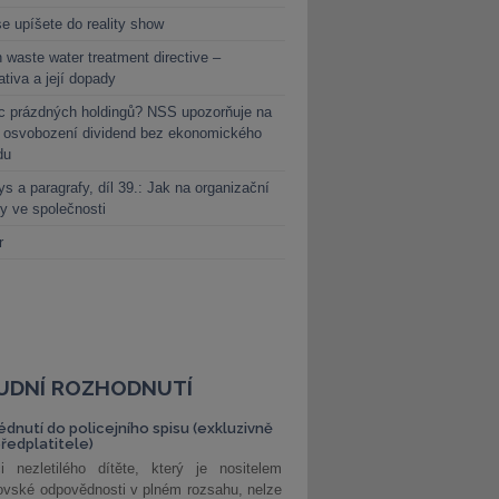
e upíšete do reality show
 waste water treatment directive –
lativa a její dopady
c prázdných holdingů? NSS upozorňuje na
y osvobození dividend bez ekonomického
du
s a paragrafy, díl 39.: Jak na organizační
y ve společnosti
r
UDNÍ ROZHODNUTÍ
édnutí do policejního spisu (exkluzivně
předplatitele)
i nezletilého dítěte, který je nositelem
ovské odpovědnosti v plném rozsahu, nelze