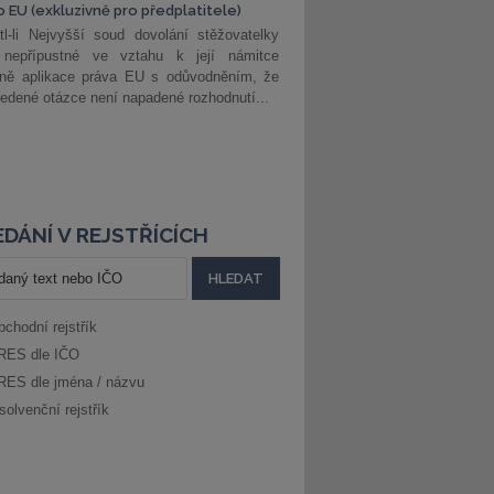
o EU (exkluzivně pro předplatitele)
l-li Nejvyšší soud dovolání stěžovatelky
 nepřípustné ve vztahu k její námitce
dně aplikace práva EU s odůvodněním, že
edené otázce není napadené rozhodnutí...
DÁNÍ V REJSTŘÍCÍCH
bchodní rejstřík
RES dle IČO
RES dle jména / názvu
solvenční rejstřík