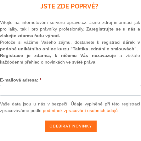
 let od jeho zániku.[1] Nedojde-li do tří let od zúžení,
(onli
JSTE ZDE POPRVÉ?
í manželů k vypořádání, postupuje se v souladu s
2
Sb., občanský zákoník.
Prakt
Vítejte na internetovém serveru epravo.cz. Jsme zdroj informací jak
smluv
častník řízení pro sebe vyvozuje příznivé právní důsledky,
pro laiky, tak i pro právníky profesionály.
Zaregistrujte se u nás a
rzených skutečností. V případě, kdy reálně nemůže mít k
získejte zdarma řadu výhod.
0
čnostech významných pro rozhodnutí v řízení před soudem,
Prakt
Protože si vážíme Vašeho zájmu, dostanete k registraci
dárek v
judik
může tento účastník řízení unést břemeno důkazní? Ačkoliv
podobě unikátního online kurzu "Taktika jednání o smlouvách".
tnout důkazní materiál proti sobě samotné, může být tento
Registrace je zdarma, k ničemu Vás nezavazuje
a získáte
povinností strany nezatížené důkazním břemenem, a to s
každodenní přehled o novinkách ve světě práva.
ONL
vý proces.[2] Na základě této vysvětlovací povinnosti strana
je skutečnosti, o kterých má dostatečné informace, byť by
Vnos
valor
E-mailová adresa:
*
erý chce pro sebe vyvodit příznivé právní důsledky. Jestliže
soud
dnese alespoň „opěrné body“ skutkového stavu a zvýší tak
í, nastupuje vysvětlovací povinnost protistrany. Nesplnění
Výpo
neom
hodnocení důkazu v neprospěch strany, která vysvětlovací
Vaše data jsou u nás v bezpečí. Údaje vyplněné při této registraci
zpracováváme podle
podmínek zpracování osobních údajů
Nová 
oudu ČR ze dne 29. 1. 2014, sp. zn. 22 Cdo 2851/2013
Změn
energ
la, že žalovaný v době zániku společného jmění manželů
dky, patřícími do společného jmění manželů, což dovozovala
Čern
želství měl zakoupit byt v Praze v ceně asi 8 - 10 milionů