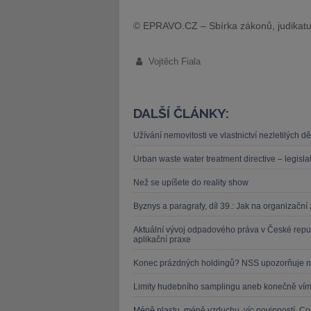
© EPRAVO.CZ – Sbírka zákonů, judikatu
Vojtěch Fiala
DALŠÍ ČLÁNKY:
Užívání nemovitosti ve vlastnictví nezletilých 
Urban waste water treatment directive – legislat
Než se upíšete do reality show
Byznys a paragrafy, díl 39.: Jak na organizačn
Aktuální vývoj odpadového práva v České repu
aplikační praxe
Konec prázdných holdingů? NSS upozorňuje n
Limity hudebního samplingu aneb konečně víme
Méně plastu, méně vzduchu, víc povinností. C