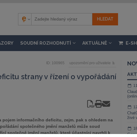
ÁZORY
SOUDNÍ ROZHODNUTÍ
AKTUÁLNĚ
E-S
NO
ID: 100965
upozornění pro uživatele
AKT
ficitu strany v řízení o vypořádání
1
Claud
(onli
1
ChatG
živé 
a pojem informačního deficitu, zejm. pak s ohledem na
vypořádání společného jmění manželů může soud
1
ící společné jmění manželů, které účastníci navrhli k
Gemin