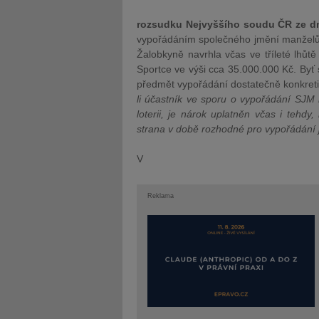
rozsudku Nejvyššího soudu ČR ze dne
vypořádáním společného jmění manželů na
Žalobkyně navrhla včas ve tříleté lhů
Sportce ve výši cca 35.000.000 Kč. Byť se
předmět vypořádání dostatečně konkretiz
li účastník ve sporu o vypořádání SJM 
loterii, je nárok uplatněn včas i tehdy
strana v době rozhodné pro vypořádání j
V
Reklama