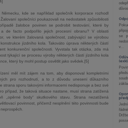
4]
odepř
důvod
Německu, kde se například společník korporace rozhodl
Odp
. Žalovaní společníci poukazovali na nedostatek způsobilosti
řípadě žalobce povinen se podrobit testování, které by
Poku
připo
 a de facto podpořilo jejich procesní obranu? V oblasti
se p
por, ve kterém žalovaná společnost, zabývající se výrobou
nedo
 konstrukce jízdního kola. Takováto úprava některých částí
v...
ent konkurenční společnosti. Vyvstala tak otázka, zda má
ost týkající se procesu výroby některých částí jízdního kola
Odův
nce, který by mohl postup osvětlit jako svědek.[5]
(exk
Povin
před
řízení měl mít zájem na tom, aby disponoval kompletními
soudn
ných pro rozhodnutí, a to z důvodu unesení důkazního
zákla
že strana sporu takovými informacemi nedisponuje a bez své
o případ, že taková situace nastane, musí strana zatížená
Opom
ň „opěrné body“ skutkového stavu. Strana nezatížená
před
tlovací povinnost, přičemž nesplnění této povinnosti bude
Jední
í neprospěch.
řádné
Držba
posse